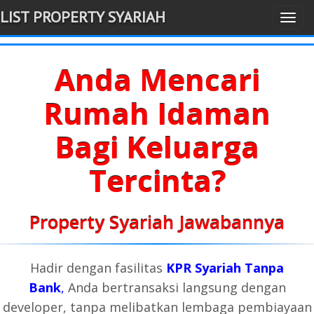
LIST PROPERTY SYARIAH
T
-->
o
g
Anda Mencari
g
l
Rumah Idaman
e
Bagi Keluarga
n
a
Tercinta?
v
i
g
Property Syariah Jawabannya
a
t
Hadir dengan fasilitas
KPR Syariah Tanpa
i
Bank
,
Anda bertransaksi langsung dengan
o
n
developer, tanpa melibatkan lembaga pembiayaan