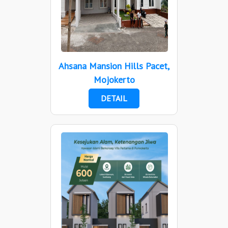
Ahsana Mansion Hills Pacet,
Mojokerto
DETAIL