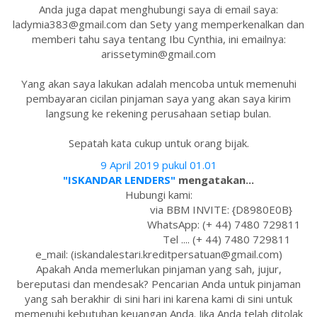
Anda juga dapat menghubungi saya di email saya:
ladymia383@gmail.com dan Sety yang memperkenalkan dan
memberi tahu saya tentang Ibu Cynthia, ini emailnya:
arissetymin@gmail.com
Yang akan saya lakukan adalah mencoba untuk memenuhi
pembayaran cicilan pinjaman saya yang akan saya kirim
langsung ke rekening perusahaan setiap bulan.
Sepatah kata cukup untuk orang bijak.
9 April 2019 pukul 01.01
"ISKANDAR LENDERS"
mengatakan...
Hubungi kami:
via BBM INVITE: {D8980E0B}
WhatsApp: (+ 44) 7480 729811
Tel .... (+ 44) 7480 729811
e_mail: (iskandalestari.kreditpersatuan@gmail.com)
Apakah Anda memerlukan pinjaman yang sah, jujur,
bereputasi dan mendesak? Pencarian Anda untuk pinjaman
yang sah berakhir di sini hari ini karena kami di sini untuk
memenuhi kebutuhan keuangan Anda. Jika Anda telah ditolak