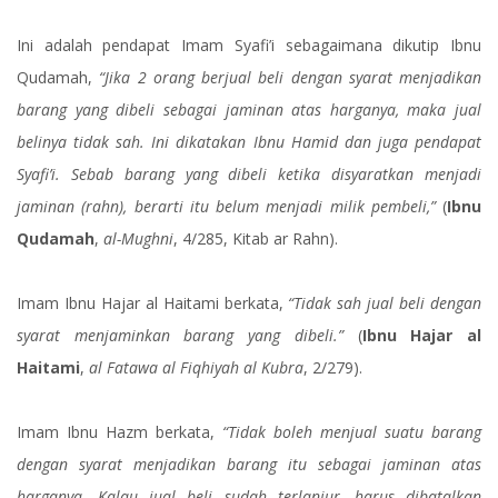
Ini adalah pendapat Imam Syafi’i sebagaimana dikutip Ibnu
Qudamah,
“Jika 2 orang berjual beli dengan syarat menjadikan
barang yang dibeli sebagai jaminan atas harganya, maka jual
belinya tidak sah. Ini dikatakan Ibnu Hamid dan juga pendapat
Syafi’i. Sebab barang yang dibeli ketika disyaratkan menjadi
jaminan (rahn), berarti itu belum menjadi milik pembeli,”
(
Ibnu
Qudamah
,
al-Mughni
, 4/285, Kitab ar Rahn).
Imam Ibnu Hajar al Haitami berkata,
“Tidak sah jual beli dengan
syarat menjaminkan barang yang dibeli.”
(
Ibnu Hajar al
Haitami
,
al Fatawa al Fiqhiyah al Kubra
, 2/279).
Imam Ibnu Hazm berkata,
“Tidak boleh menjual suatu barang
dengan syarat menjadikan barang itu sebagai jaminan atas
harganya. Kalau jual beli sudah terlanjur, harus dibatalkan