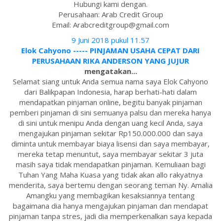
Hubungi kami dengan.
Perusahaan: Arab Credit Group
Email: Arabcreditgroup@gmail.com
9 Juni 2018 pukul 11.57
Elok Cahyono ----- PINJAMAN USAHA CEPAT DARI
PERUSAHAAN RIKA ANDERSON YANG JUJUR
mengatakan...
Selamat siang untuk Anda semua nama saya Elok Cahyono
dari Balikpapan Indonesia, harap berhati-hati dalam
mendapatkan pinjaman online, begitu banyak pinjaman
pemberi pinjaman di sini semuanya palsu dan mereka hanya
di sini untuk menipu Anda dengan uang kecil Anda, saya
mengajukan pinjaman sekitar Rp150.000.000 dan saya
diminta untuk membayar biaya lisensi dan saya membayar,
mereka tetap menuntut, saya membayar sekitar 3 juta
masih saya tidak mendapatkan pinjaman. Kemuliaan bagi
Tuhan Yang Maha Kuasa yang tidak akan allo rakyatnya
menderita, saya bertemu dengan seorang teman Ny. Amalia
Amangku yang membagikan kesaksiannya tentang
bagaimana dia hanya mengajukan pinjaman dan mendapat
pinjaman tanpa stres, jadi dia memperkenalkan saya kepada