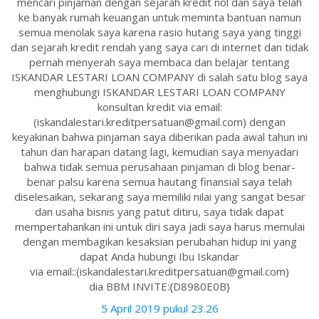
mencari pinjaman dengan sejarah kredit nol dan saya telah
ke banyak rumah keuangan untuk meminta bantuan namun
semua menolak saya karena rasio hutang saya yang tinggi
dan sejarah kredit rendah yang saya cari di internet dan tidak
pernah menyerah saya membaca dan belajar tentang
ISKANDAR LESTARI LOAN COMPANY di salah satu blog saya
menghubungi ISKANDAR LESTARI LOAN COMPANY
konsultan kredit via email:
(iskandalestari.kreditpersatuan@gmail.com) dengan
keyakinan bahwa pinjaman saya diberikan pada awal tahun ini
tahun dan harapan datang lagi, kemudian saya menyadari
bahwa tidak semua perusahaan pinjaman di blog benar-
benar palsu karena semua hautang finansial saya telah
diselesaikan, sekarang saya memiliki nilai yang sangat besar
dan usaha bisnis yang patut ditiru, saya tidak dapat
mempertahankan ini untuk diri saya jadi saya harus memulai
dengan membagikan kesaksian perubahan hidup ini yang
dapat Anda hubungi Ibu Iskandar
via email::(iskandalestari.kreditpersatuan@gmail.com)
dia BBM INVITE:{D8980E0B}
5 April 2019 pukul 23.26