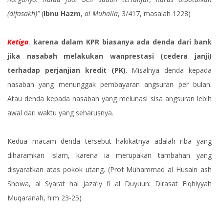
(difasakh)”
(
Ibnu Hazm
,
al Muhalla
, 3/417, masalah 1228)
Ketiga
,
karena dalam KPR biasanya ada denda dari bank
jika nasabah melakukan wanprestasi (cedera janji)
terhadap perjanjian kredit (PK)
. Misalnya denda kepada
nasabah yang menunggak pembayaran angsuran per bulan.
Atau denda kepada nasabah yang melunasi sisa angsuran lebih
awal dari waktu yang seharusnya.
Kedua macam denda tersebut hakikatnya adalah riba yang
diharamkan Islam, karena ia merupakan tambahan yang
disyaratkan atas pokok utang. (Prof Muhammad al Husain ash
Showa, al Syarat hal Jaza’iy fi al Duyuun: Dirasat Fiqhiyyah
Muqaranah, hlm 23-25)