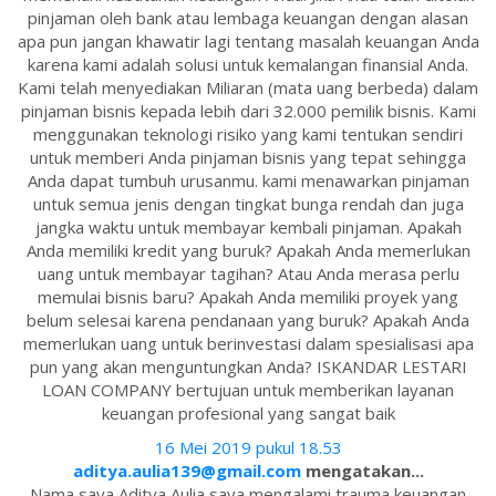
pinjaman oleh bank atau lembaga keuangan dengan alasan
apa pun jangan khawatir lagi tentang masalah keuangan Anda
karena kami adalah solusi untuk kemalangan finansial Anda.
Kami telah menyediakan Miliaran (mata uang berbeda) dalam
pinjaman bisnis kepada lebih dari 32.000 pemilik bisnis. Kami
menggunakan teknologi risiko yang kami tentukan sendiri
untuk memberi Anda pinjaman bisnis yang tepat sehingga
Anda dapat tumbuh urusanmu. kami menawarkan pinjaman
untuk semua jenis dengan tingkat bunga rendah dan juga
jangka waktu untuk membayar kembali pinjaman. Apakah
Anda memiliki kredit yang buruk? Apakah Anda memerlukan
uang untuk membayar tagihan? Atau Anda merasa perlu
memulai bisnis baru? Apakah Anda memiliki proyek yang
belum selesai karena pendanaan yang buruk? Apakah Anda
memerlukan uang untuk berinvestasi dalam spesialisasi apa
pun yang akan menguntungkan Anda? ISKANDAR LESTARI
LOAN COMPANY bertujuan untuk memberikan layanan
keuangan profesional yang sangat baik
16 Mei 2019 pukul 18.53
aditya.aulia139@gmail.com
mengatakan...
Nama saya Aditya Aulia saya mengalami trauma keuangan