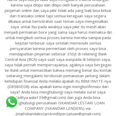
karena saya ditipu dan ditipu oleh banyak perusahaan
pinjaman online dan saya pikir tidak ada yang baik bisa keluar
dari transaksi online tapi semua keraguan saya segera
dibawa untuk beristirahat saat teman saya mengenalkan
saya. untuk Ibu pada awalnya saya pikir itu masih akan
menjadi permainan bore yang sama saya harus memaksa diri
untuk mengikuti semua proses karena mereka sampai pada
kejutan terbesar saya setelah memenuhi semua
persyaratan karena permintaan oleh proses saya bisa
mendapatkan pinjaman sebesar 350jt di rekening Bank
Central Asia (BCA) saya saat saya waspada di telepon saya,
saya tidak pernah mempercayainya, agaknya saya bergegas
ke Bank untuk memastikan bahwa memang benar ibu kontak
sekarang mengalami terobosan pemanasan jantung dalam
kehidupan finansial Anda melalui apakah itu BBM INVITE-nya:
{D8980E0B} atau apakah kamu ingin mengkonfirmasi dari
saya? Anda bisa menghubungi saya melalui surat saya:
{aditya.aulia139@gmail.com} dan juga Anda bisa
menghubungi perusahaan ISKANDAR LESTARI LOAN
COMPANY (ISKANDAR LENDERS) via:
{mail:iskandalestari.kreditpersatuan@gmail.com}