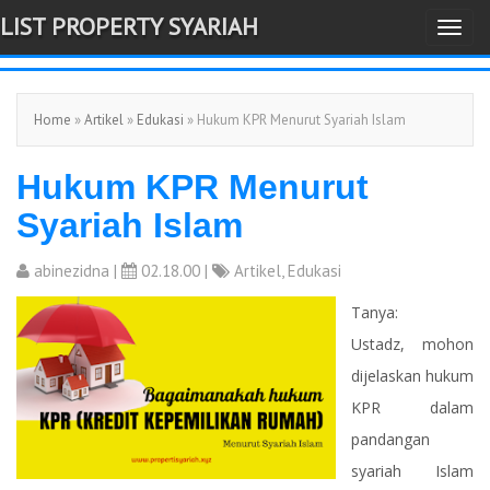
LIST PROPERTY SYARIAH
T
-->
o
g
Home
»
Artikel
»
Edukasi
» Hukum KPR Menurut Syariah Islam
g
l
Hukum KPR Menurut
e
n
Syariah Islam
a
v
abinezidna
|
02.18.00 |
Artikel
,
Edukasi
i
Tanya:
g
Ustadz, mohon
a
dijelaskan hukum
t
KPR dalam
i
pandangan
o
syariah Islam
n