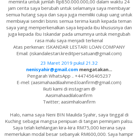
meminta untuk jumlah Rp850.000.000,00 dalam waktu 24
jam cerita saya berubah untuk selamanya saya membayar
semua hutang saya dan saya juga memiliki cukup uang untuk
membiayai sendiri bisnis semua terima kasih kepada teman
saya yang memperkenalkan saya kepada ibu khususnya dan
juga kepada Ibu Iskandar pada umumnya untuk mengubah
rasa malu saya menjadi terkenal
Atas perkenan: ISKANDAR LESTARI LOAN COMPANY
Email: (iskandalestari.kreditpersatuan@gmail.com)
23 Maret 2019 pukul 21.32
nenisyahir@gmail.com
mengatakan...
Pengarah WhatsApp .. +447456405237
E-mel: (aasimahaadilaahmed.loanfirm@gmail.com)
Ikuti kami di instagram @
Aasimahaadilaloanfirm
Twitter; aasimhaloanfirm
Halo, nama saya Neni BIN Maulida Syahir, saya tinggal di
Kuching sebagai mangsa penipuan di tangan peminjam palsu.
Saya telah kehilangan kira-kira RM75,000 kerana saya
memerlukan modal besar sebanyak RM600,000. Saya hampir