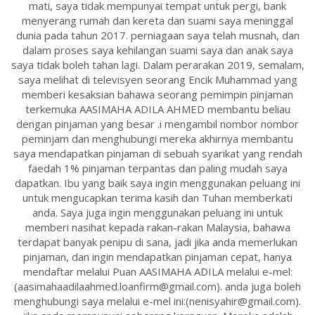
mati, saya tidak mempunyai tempat untuk pergi, bank
menyerang rumah dan kereta dan suami saya meninggal
dunia pada tahun 2017. perniagaan saya telah musnah, dan
dalam proses saya kehilangan suami saya dan anak saya
saya tidak boleh tahan lagi. Dalam perarakan 2019, semalam,
saya melihat di televisyen seorang Encik Muhammad yang
memberi kesaksian bahawa seorang pemimpin pinjaman
terkemuka AASIMAHA ADILA AHMED membantu beliau
dengan pinjaman yang besar .i mengambil nombor nombor
peminjam dan menghubungi mereka akhirnya membantu
saya mendapatkan pinjaman di sebuah syarikat yang rendah
faedah 1% pinjaman terpantas dan paling mudah saya
dapatkan. Ibu yang baik saya ingin menggunakan peluang ini
untuk mengucapkan terima kasih dan Tuhan memberkati
anda. Saya juga ingin menggunakan peluang ini untuk
memberi nasihat kepada rakan-rakan Malaysia, bahawa
terdapat banyak penipu di sana, jadi jika anda memerlukan
pinjaman, dan ingin mendapatkan pinjaman cepat, hanya
mendaftar melalui Puan AASIMAHA ADILA melalui e-mel:
(aasimahaadilaahmed.loanfirm@gmail.com). anda juga boleh
menghubungi saya melalui e-mel ini:(nenisyahir@gmail.com).