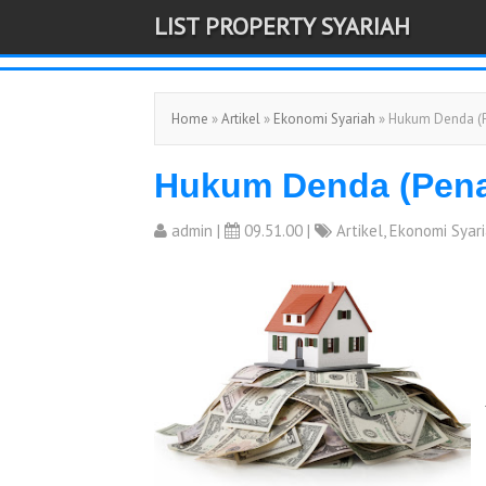
LIST PROPERTY SYARIAH
-->
Home
»
Artikel
»
Ekonomi Syariah
» Hukum Denda (P
Hukum Denda (Penal
admin
|
09.51.00 |
Artikel
,
Ekonomi Syar