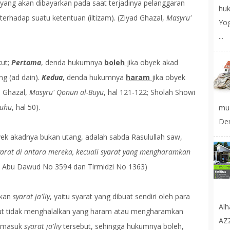
yang akan dibayarkan pada saat terjadinya pelanggaran
huk
terhadap suatu ketentuan (iltizam). (Ziyad Ghazal,
Masyru'
Yog
...
kut;
Pertama
, denda hukumnya
boleh
jika obyek akad
g (ad dain).
Kedua
, denda hukumnya
haram
jika obyek
ad Ghazal,
Masyru' Qonun al-Buyu
, hal 121-122; Sholah Showi
luhu
, hal 50).
mu
Den
ek akadnya bukan utang, adalah sabda Rasulullah saw,
arat di antara mereka, kecuali syarat yang mengharamkan
 Abu Dawud No 3594 dan Tirmidzi No 1363)
pkan
syarat ja'liy
, yaitu syarat yang dibuat sendiri oleh para
Al
ut tidak menghalalkan yang haram atau mengharamkan
AZ
ermasuk
syarat ja'liy
tersebut, sehingga hukumnya boleh,