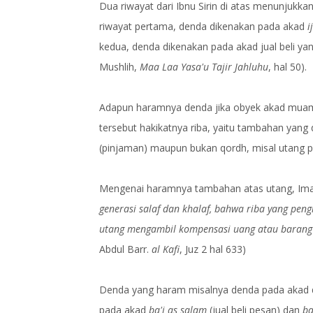
Dua riwayat dari Ibnu Sirin di atas menunjukkan
riwayat pertama, denda dikenakan pada akad
i
kedua, denda dikenakan pada akad jual beli yang
Mushlih,
Maa Laa Yasa'u Tajir Jahluhu
, hal 50).
Adapun haramnya denda jika obyek akad muam
tersebut hakikatnya riba, yaitu tambahan yang 
(pinjaman) maupun bukan qordh, misal utang pad
Mengenai haramnya tambahan atas utang, Ima
generasi salaf dan khalaf, bahwa riba yang pe
utang mengambil kompensasi uang atau barang 
Abdul Barr.
al Kafi
, Juz 2 hal 633)
Denda yang haram misalnya denda pada akad q
pada akad
ba'i as salam
(jual beli pesan) dan
ba