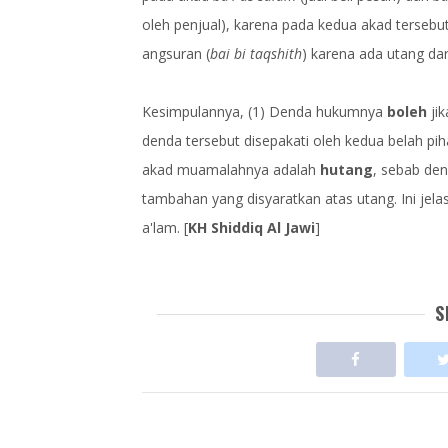
oleh penjual), karena pada kedua akad tersebut 
angsuran (
bai bi taqshith
) karena ada utang dari
Kesimpulannya, (1) Denda hukumnya
boleh
ji
denda tersebut disepakati oleh kedua belah p
akad muamalahnya adalah
hutang
, sebab den
tambahan yang disyaratkan atas utang. Ini jel
a'lam. [
KH Shiddiq Al Jawi
]
S