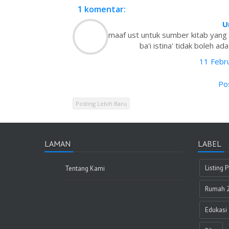
1 komentar:
U
maaf ust untuk sumber kitab yang 
ba'i istina' tidak boleh a
11 Febru
Po
Posting Lebih Baru
LAMAN
LABEL
Listing
Tentang Kami
Rumah 2
Edukasi