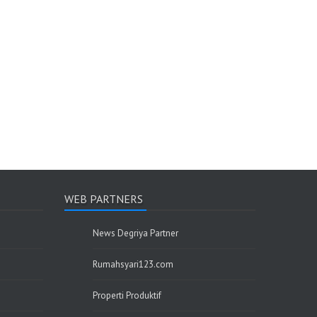
WEB PARTNERS
News Degriya Partner
Rumahsyari123.com
Properti Produktif