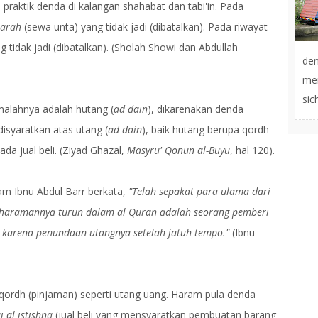
 praktik denda di kalangan shahabat dan tabi'in. Pada
jarah
(sewa unta) yang tidak jadi (dibatalkan). Pada riwayat
 tidak jadi (dibatalkan). (Sholah Showi dan Abdullah
de
men
sic
alahnya adalah hutang (
ad dain
), dikarenakan denda
disyaratkan atas utang (
ad dain
), baik hutang berupa qordh
a jual beli. (Ziyad Ghazal,
Masyru' Qonun al-Buyu
, hal 120).
m Ibnu Abdul Barr berkata,
"Telah sepakat para ulama dari
ngharamannya turun dalam al Quran adalah seorang pemberi
karena penundaan utangnya setelah jatuh tempo."
(Ibnu
ordh (pinjaman) seperti utang uang. Haram pula denda
i al istishna
(jual beli yang mensyaratkan pembuatan barang