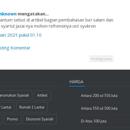
nknown
mengatakan...
antum sebut di artikel bagian pembahasan ba'i salam dan
da syartul jazai nya mohon refrensinya ust syukron
ari 2021 pukul 01.10
sting Komentar
Posting Lama
HARGA
 Perumahan Syariah
Artikel
Antara 200 sd 350 Juta
 Lantai
Rumah 1 Lantai
Antara 350 sd 500 Juta
Promo
Ekonomi Syariah
Di Atas 500 juta