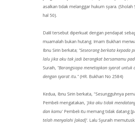
asalkan tidak melanggar hukum syara. (Sholah
hal 50).
Dalil tersebut diperkuat dengan pendapat seb
muamalah bukan hutang. Imam Bukhari meriwayat
Ibnu Sirin berkata;
"Seseorang berkata kepada p
lalu jika aku tak jadi berangkat bersamamu pa
Suraih,
"Barangsiapa menetapkan syarat untuk d
dengan syarat itu."
(HR. Bukhari No 2584)
Kedua, Ibnu Sirin berkata, "Sesungguhnya pern
Pembeli mengatakan,
'Jika aku tidak mendatan
dan kamu'
Pembeli itu memang tidak datang [pa
telah menyalahi [akad]'
. Lalu Syuraih memutusk