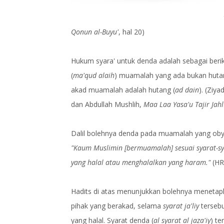
Qonun al-Buyu'
, hal 20)
Hukum syara' untuk denda adalah sebagai beri
(
ma'qud alaih
) muamalah yang ada bukan hutan
akad muamalah adalah hutang (
ad dain
). (Ziy
dan Abdullah Mushlih,
Maa Laa Yasa'u Tajir Jah
Dalil bolehnya denda pada muamalah yang oby
"Kaum Muslimin [bermuamalah] sesuai syarat-sy
yang halal atau menghalalkan yang haram."
(HR
Hadits di atas menunjukkan bolehnya meneta
pihak yang berakad, selama
syarat ja'liy
terseb
yang halal. Syarat denda (
al syarat al jaza'iy
) t