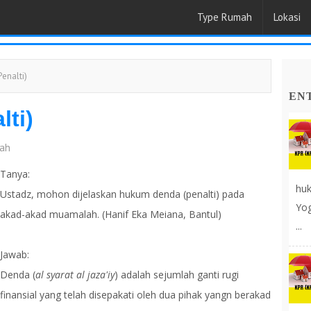
Type Rumah
Lokasi
enalti)
EN
ti)
iah
Tanya:
huk
Ustadz, mohon dijelaskan hukum denda (penalti) pada
Yog
akad-akad muamalah. (Hanif Eka Meiana, Bantul)
...
Jawab:
Denda (
al syarat al jaza'iy
) adalah sejumlah ganti rugi
finansial yang telah disepakati oleh dua pihak yangn berakad