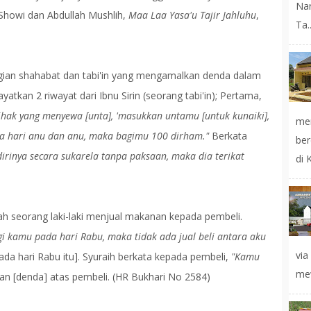
Na
 Showi dan Abdullah Mushlih,
Maa Laa Yasa'u Tajir Jahluhu
,
Ta..
agian shahabat dan tabi'in yang mengamalkan denda dalam
kan 2 riwayat dari Ibnu Sirin (seorang tabi'in); Pertama,
ihak yang menyewa [unta], 'masukkan untamu [untuk kunaiki],
mer
da hari anu dan anu, maka bagimu 100 dirham."
Berkata
ber
irinya secara sukarela tanpa paksaan, maka dia terikat
di 
ah seorang laki-laki menjual makanan kepada pembeli.
gi kamu pada hari Rabu, maka tidak ada jual beli antara aku
vi
da hari Rabu itu]. Syuraih berkata kepada pembeli,
"Kamu
mew
an [denda] atas pembeli. (HR Bukhari No 2584)