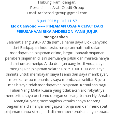
Hubungi kami dengan.
Perusahaan: Arab Credit Group
Email: Arabcreditgroup@gmail.com
9 Juni 2018 pukul 11.57
Elok Cahyono ----- PINJAMAN USAHA CEPAT DARI
PERUSAHAAN RIKA ANDERSON YANG JUJUR
mengatakan...
Selamat siang untuk Anda semua nama saya Elok Cahyono
dari Balikpapan Indonesia, harap berhati-hati dalam
mendapatkan pinjaman online, begitu banyak pinjaman
pemberi pinjaman di sini semuanya palsu dan mereka hanya
di sini untuk menipu Anda dengan uang kecil Anda, saya
mengajukan pinjaman sekitar Rp150.000.000 dan saya
diminta untuk membayar biaya lisensi dan saya membayar,
mereka tetap menuntut, saya membayar sekitar 3 juta
masih saya tidak mendapatkan pinjaman. Kemuliaan bagi
Tuhan Yang Maha Kuasa yang tidak akan allo rakyatnya
menderita, saya bertemu dengan seorang teman Ny. Amalia
Amangku yang membagikan kesaksiannya tentang
bagaimana dia hanya mengajukan pinjaman dan mendapat
pinjaman tanpa stres, jadi dia memperkenalkan saya kepada