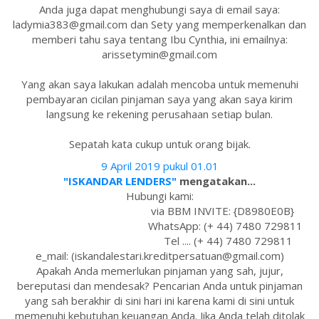
Anda juga dapat menghubungi saya di email saya:
ladymia383@gmail.com dan Sety yang memperkenalkan dan
memberi tahu saya tentang Ibu Cynthia, ini emailnya:
arissetymin@gmail.com
Yang akan saya lakukan adalah mencoba untuk memenuhi
pembayaran cicilan pinjaman saya yang akan saya kirim
langsung ke rekening perusahaan setiap bulan.
Sepatah kata cukup untuk orang bijak.
9 April 2019 pukul 01.01
"ISKANDAR LENDERS"
mengatakan...
Hubungi kami:
via BBM INVITE: {D8980E0B}
WhatsApp: (+ 44) 7480 729811
Tel .... (+ 44) 7480 729811
e_mail: (iskandalestari.kreditpersatuan@gmail.com)
Apakah Anda memerlukan pinjaman yang sah, jujur,
bereputasi dan mendesak? Pencarian Anda untuk pinjaman
yang sah berakhir di sini hari ini karena kami di sini untuk
memenuhi kebutuhan keuangan Anda. Jika Anda telah ditolak