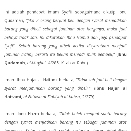
Ini adalah pendapat Imam Syafi’i sebagaimana dikutip Ibnu
Qudamah,
“Jika 2 orang berjual beli dengan syarat menjadikan
barang yang dibeli sebagai jaminan atas harganya, maka jual
belinya tidak sah. Ini dikatakan Ibnu Hamid dan juga pendapat
Syafi’i. Sebab barang yang dibeli ketika disyaratkan menjadi
jaminan (rahn), berarti itu belum menjadi milik pembeli,”
(
Ibnu
Qudamah
,
al-Mughni
, 4/285, Kitab ar Rahn).
Imam Ibnu Hajar al Haitami berkata,
“Tidak sah jual beli dengan
syarat menjaminkan barang yang dibeli.”
(
Ibnu Hajar al
Haitami
,
al Fatawa al Fiqhiyah al Kubra
, 2/279).
Imam Ibnu Hazm berkata,
“Tidak boleh menjual suatu barang
dengan syarat menjadikan barang itu sebagai jaminan atas
harganya. Kalau jual beli sudah terlanjur, harus dibatalkan