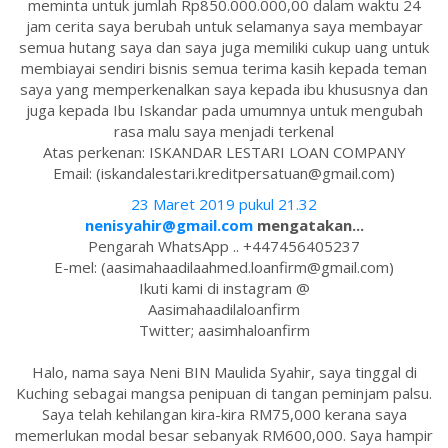
meminta untuk jumlah Rp850.000.000,00 dalam waktu 24
jam cerita saya berubah untuk selamanya saya membayar
semua hutang saya dan saya juga memiliki cukup uang untuk
membiayai sendiri bisnis semua terima kasih kepada teman
saya yang memperkenalkan saya kepada ibu khususnya dan
juga kepada Ibu Iskandar pada umumnya untuk mengubah
rasa malu saya menjadi terkenal
Atas perkenan: ISKANDAR LESTARI LOAN COMPANY
Email: (iskandalestari.kreditpersatuan@gmail.com)
23 Maret 2019 pukul 21.32
nenisyahir@gmail.com
mengatakan...
Pengarah WhatsApp .. +447456405237
E-mel: (aasimahaadilaahmed.loanfirm@gmail.com)
Ikuti kami di instagram @
Aasimahaadilaloanfirm
Twitter; aasimhaloanfirm
Halo, nama saya Neni BIN Maulida Syahir, saya tinggal di
Kuching sebagai mangsa penipuan di tangan peminjam palsu.
Saya telah kehilangan kira-kira RM75,000 kerana saya
memerlukan modal besar sebanyak RM600,000. Saya hampir