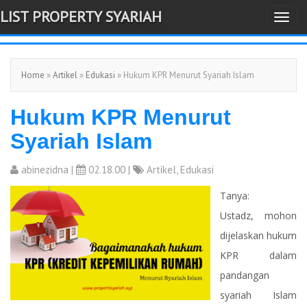
LIST PROPERTY SYARIAH
T
-->
o
g
Home
»
Artikel
»
Edukasi
» Hukum KPR Menurut Syariah Islam
g
l
Hukum KPR Menurut
e
n
Syariah Islam
a
v
abinezidna
|
02.18.00 |
Artikel
,
Edukasi
i
Tanya:
g
Ustadz, mohon
a
dijelaskan hukum
t
KPR dalam
i
pandangan
o
syariah Islam
n