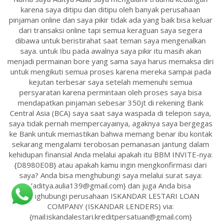
karena saya ditipu dan ditipu oleh banyak perusahaan
pinjaman online dan saya pikir tidak ada yang baik bisa keluar
dari transaksi online tapi semua keraguan saya segera
dibawa untuk beristirahat saat teman saya mengenalkan
saya. untuk Ibu pada awalnya saya pikir itu masih akan
menjadi permainan bore yang sama saya harus memaksa diri
untuk mengikuti semua proses karena mereka sampai pada
kejutan terbesar saya setelah memenuhi semua
persyaratan karena permintaan oleh proses saya bisa
mendapatkan pinjaman sebesar 350jt di rekening Bank
Central Asia (BCA) saya saat saya waspada di telepon saya,
saya tidak pernah mempercayainya, agaknya saya bergegas
ke Bank untuk memastikan bahwa memang benar ibu kontak
sekarang mengalami terobosan pemanasan jantung dalam
kehidupan finansial Anda melalui apakah itu BBM INVITE-nya:
{D8980E0B} atau apakah kamu ingin mengkonfirmasi dari
saya? Anda bisa menghubungi saya melalui surat saya:
{aditya.aulia139@gmail.com} dan juga Anda bisa
menghubungi perusahaan ISKANDAR LESTARI LOAN
COMPANY (ISKANDAR LENDERS) via:
{mail:iskandalestari.kreditpersatuan@gmail.com}