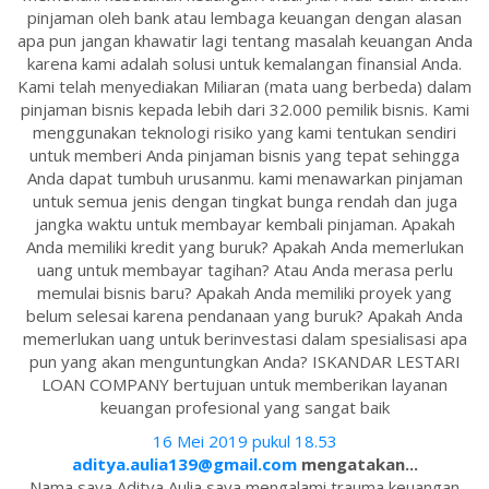
pinjaman oleh bank atau lembaga keuangan dengan alasan
apa pun jangan khawatir lagi tentang masalah keuangan Anda
karena kami adalah solusi untuk kemalangan finansial Anda.
Kami telah menyediakan Miliaran (mata uang berbeda) dalam
pinjaman bisnis kepada lebih dari 32.000 pemilik bisnis. Kami
menggunakan teknologi risiko yang kami tentukan sendiri
untuk memberi Anda pinjaman bisnis yang tepat sehingga
Anda dapat tumbuh urusanmu. kami menawarkan pinjaman
untuk semua jenis dengan tingkat bunga rendah dan juga
jangka waktu untuk membayar kembali pinjaman. Apakah
Anda memiliki kredit yang buruk? Apakah Anda memerlukan
uang untuk membayar tagihan? Atau Anda merasa perlu
memulai bisnis baru? Apakah Anda memiliki proyek yang
belum selesai karena pendanaan yang buruk? Apakah Anda
memerlukan uang untuk berinvestasi dalam spesialisasi apa
pun yang akan menguntungkan Anda? ISKANDAR LESTARI
LOAN COMPANY bertujuan untuk memberikan layanan
keuangan profesional yang sangat baik
16 Mei 2019 pukul 18.53
aditya.aulia139@gmail.com
mengatakan...
Nama saya Aditya Aulia saya mengalami trauma keuangan