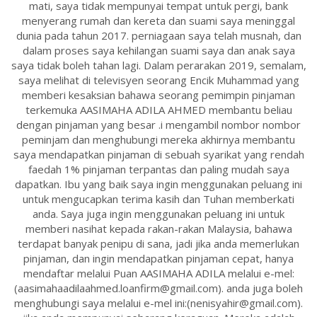
mati, saya tidak mempunyai tempat untuk pergi, bank
menyerang rumah dan kereta dan suami saya meninggal
dunia pada tahun 2017. perniagaan saya telah musnah, dan
dalam proses saya kehilangan suami saya dan anak saya
saya tidak boleh tahan lagi. Dalam perarakan 2019, semalam,
saya melihat di televisyen seorang Encik Muhammad yang
memberi kesaksian bahawa seorang pemimpin pinjaman
terkemuka AASIMAHA ADILA AHMED membantu beliau
dengan pinjaman yang besar .i mengambil nombor nombor
peminjam dan menghubungi mereka akhirnya membantu
saya mendapatkan pinjaman di sebuah syarikat yang rendah
faedah 1% pinjaman terpantas dan paling mudah saya
dapatkan. Ibu yang baik saya ingin menggunakan peluang ini
untuk mengucapkan terima kasih dan Tuhan memberkati
anda. Saya juga ingin menggunakan peluang ini untuk
memberi nasihat kepada rakan-rakan Malaysia, bahawa
terdapat banyak penipu di sana, jadi jika anda memerlukan
pinjaman, dan ingin mendapatkan pinjaman cepat, hanya
mendaftar melalui Puan AASIMAHA ADILA melalui e-mel:
(aasimahaadilaahmed.loanfirm@gmail.com). anda juga boleh
menghubungi saya melalui e-mel ini:(nenisyahir@gmail.com).