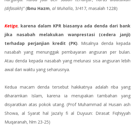
(difasakh)”
(
Ibnu Hazm
,
al Muhalla
, 3/417, masalah 1228)
Ketiga
,
karena dalam KPR biasanya ada denda dari bank
jika nasabah melakukan wanprestasi (cedera janji)
terhadap perjanjian kredit (PK)
. Misalnya denda kepada
nasabah yang menunggak pembayaran angsuran per bulan.
Atau denda kepada nasabah yang melunasi sisa angsuran lebih
awal dari waktu yang seharusnya.
Kedua macam denda tersebut hakikatnya adalah riba yang
diharamkan Islam, karena ia merupakan tambahan yang
disyaratkan atas pokok utang. (Prof Muhammad al Husain ash
Showa, al Syarat hal Jaza’iy fi al Duyuun: Dirasat Fiqhiyyah
Muqaranah, hlm 23-25)