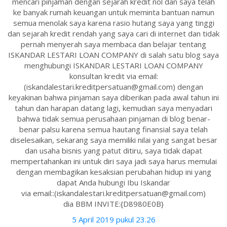
mencari pinjaman dengan sejarah kredit nol dan saya telah
ke banyak rumah keuangan untuk meminta bantuan namun
semua menolak saya karena rasio hutang saya yang tinggi
dan sejarah kredit rendah yang saya cari di internet dan tidak
pernah menyerah saya membaca dan belajar tentang
ISKANDAR LESTARI LOAN COMPANY di salah satu blog saya
menghubungi ISKANDAR LESTARI LOAN COMPANY
konsultan kredit via email:
(iskandalestari.kreditpersatuan@gmail.com) dengan
keyakinan bahwa pinjaman saya diberikan pada awal tahun ini
tahun dan harapan datang lagi, kemudian saya menyadari
bahwa tidak semua perusahaan pinjaman di blog benar-
benar palsu karena semua hautang finansial saya telah
diselesaikan, sekarang saya memiliki nilai yang sangat besar
dan usaha bisnis yang patut ditiru, saya tidak dapat
mempertahankan ini untuk diri saya jadi saya harus memulai
dengan membagikan kesaksian perubahan hidup ini yang
dapat Anda hubungi Ibu Iskandar
via email::(iskandalestari.kreditpersatuan@gmail.com)
dia BBM INVITE:{D8980E0B}
5 April 2019 pukul 23.26