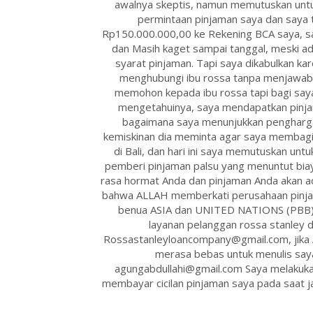
awalnya skeptis, namun memutuskan untu
permintaan pinjaman saya dan saya 
Rp150.000.000,00 ke Rekening BCA saya, sa
dan Masih kaget sampai tanggal, meski a
syarat pinjaman. Tapi saya dikabulkan ka
menghubungi ibu rossa tanpa menjawab 
memohon kepada ibu rossa tapi bagi say
mengetahuinya, saya mendapatkan pinjam
bagaimana saya menunjukkan pengharga
kemiskinan dia meminta agar saya membagik
di Bali, dan hari ini saya memutuskan untu
pemberi pinjaman palsu yang menuntut biay
rasa hormat Anda dan pinjaman Anda akan ad
bahwa ALLAH memberkati perusahaan pinjaman
benua ASIA dan UNITED NATIONS (PBB) 
layanan pelanggan rossa stanley d
Rossastanleyloancompany@gmail.com, jika An
merasa bebas untuk menulis say
agungabdullahi@gmail.com Saya melakukan
membayar cicilan pinjaman saya pada saat j