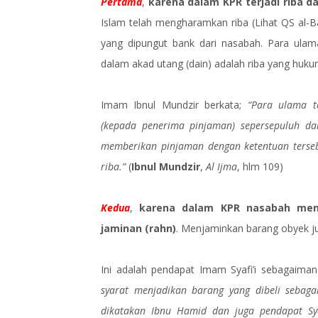
Pertama
,
karena dalam KPR terjadi riba
Islam telah mengharamkan riba (Lihat QS al-B
yang dipungut bank dari nasabah. Para ulam
dalam akad utang (dain) adalah riba yang huk
Imam Ibnul Mundzir berkata;
“Para ulama t
(kepada penerima pinjaman) sepersepuluh dar
memberikan pinjaman dengan ketentuan terse
riba.”
(
Ibnul Mundzir
,
Al Ijma
, hlm 109)
Kedua
,
karena dalam KPR nasabah menj
jaminan (rahn)
. Menjaminkan barang obyek jua
Ini adalah pendapat Imam Syafi’i sebagaima
syarat menjadikan barang yang dibeli sebaga
dikatakan Ibnu Hamid dan juga pendapat Syaf