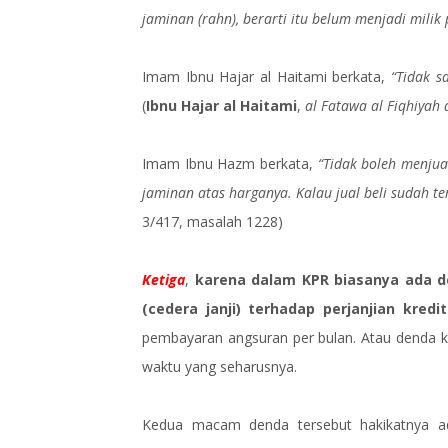
jaminan (rahn), berarti itu belum menjadi milik 
Imam Ibnu Hajar al Haitami berkata,
“Tidak s
(
Ibnu Hajar al Haitami
,
al Fatawa al Fiqhiyah 
Imam Ibnu Hazm berkata,
“Tidak boleh menjua
jaminan atas harganya. Kalau jual beli sudah ter
3/417, masalah 1228)
Ketiga
,
karena dalam KPR biasanya ada d
(cedera janji) terhadap perjanjian kredit
pembayaran angsuran per bulan. Atau denda k
waktu yang seharusnya.
Kedua macam denda tersebut hakikatnya ad