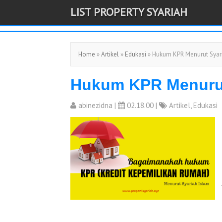
LIST PROPERTY SYARIAH
-->
Home
»
Artikel
»
Edukasi
» Hukum KPR Menurut Syar
Hukum KPR Menurut
abinezidna
|
02.18.00 |
Artikel
,
Edukasi