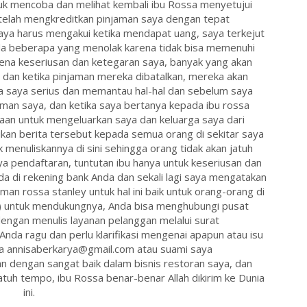
k mencoba dan melihat kembali ibu Rossa menyetujui
telah mengkreditkan pinjaman saya dengan tepat
ya harus mengakui ketika mendapat uang, saya terkejut
da beberapa yang menolak karena tidak bisa memenuhi
rena keseriusan dan ketegaran saya, banyak yang akan
dan ketika pinjaman mereka dibatalkan, mereka akan
a saya serius dan memantau hal-hal dan sebelum saya
an saya, dan ketika saya bertanya kepada ibu rossa
an untuk mengeluarkan saya dan keluarga saya dari
an berita tersebut kepada semua orang di sekitar saya
k menuliskannya di sini sehingga orang tidak akan jatuh
a pendaftaran, tuntutan ibu hanya untuk keseriusan dan
a di rekening bank Anda dan sekali lagi saya mengatakan
 rossa stanley untuk hal ini baik untuk orang-orang di
untuk mendukungnya, Anda bisa menghubungi pusat
engan menulis layanan pelanggan melalui surat
da ragu dan perlu klarifikasi mengenai apapun atau isu
a annisaberkarya@gmail.com atau suami saya
 dengan sangat baik dalam bisnis restoran saya, dan
atuh tempo, ibu Rossa benar-benar Allah dikirim ke Dunia
ini.