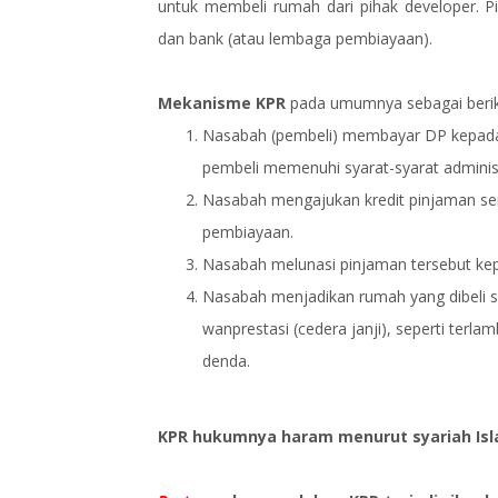
untuk membeli rumah dari pihak developer. P
dan bank (atau lembaga pembiayaan).
Mekanisme KPR
pada umumnya sebagai berik
Nasabah (pembeli) membayar DP kepada 
pembeli memenuhi syarat-syarat administra
Nasabah mengajukan kredit pinjaman sen
pembiayaan.
Nasabah melunasi pinjaman tersebut kep
Nasabah menjadikan rumah yang dibeli s
wanprestasi (cedera janji), seperti te
denda.
KPR hukumnya haram menurut syariah Is