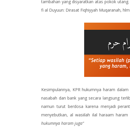
tambahan yang disyaratkan atas pokok utang. 
fi al Duyuun: Dirasat Fiqhiyyah Muqaranah, hlm
Kesimpulannya, KPR hukumnya haram dalam sy
nasabah dan bank yang secara langsung terliba
namun turut berdosa karena menjadi perantar
menyebutkan, al wasiilah ilal haraam hara
hukumnya haram juga”