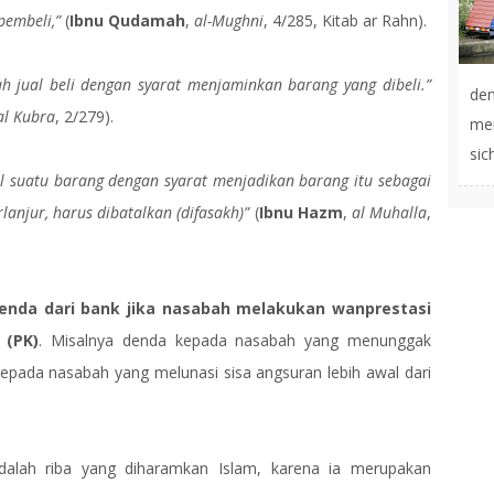
pembeli,”
(
Ibnu Qudamah
,
al-Mughni
, 4/285, Kitab ar Rahn).
ah jual beli dengan syarat menjaminkan barang yang dibeli.”
de
al Kubra
, 2/279).
men
sic
l suatu barang dengan syarat menjadikan barang itu sebagai
lanjur, harus dibatalkan (difasakh)”
(
Ibnu Hazm
,
al Muhalla
,
enda dari bank jika nasabah melakukan wanprestasi
 (PK)
. Misalnya denda kepada nasabah yang menunggak
epada nasabah yang melunasi sisa angsuran lebih awal dari
alah riba yang diharamkan Islam, karena ia merupakan