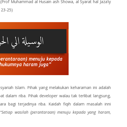
(Prof Muhammad al Husain ash Showa, al Syarat hal Jaza’iy
 23-25)
ariah Islam. Pihak yang melakukan keharaman ini adalah
t dalam riba. Pihak developer walau tak terlibat langsung,
a bagi terjadinya riba. Kaidah fiqih dalam masalah inni
m
“Setiap wasilah (perantaraan) menuju kepada yang haram,