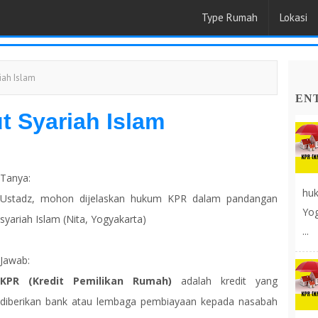
Type Rumah
Lokasi
iah Islam
EN
 Syariah Islam
Tanya:
huk
Ustadz, mohon dijelaskan hukum KPR dalam pandangan
Yog
syariah Islam (Nita, Yogyakarta)
...
Jawab:
KPR (Kredit Pemilikan Rumah)
adalah kredit yang
diberikan bank atau lembaga pembiayaan kepada nasabah