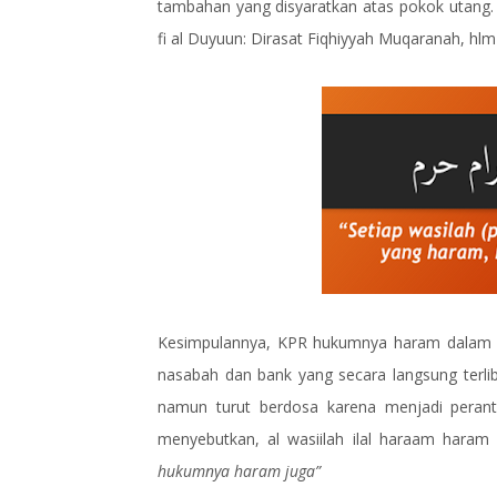
tambahan yang disyaratkan atas pokok utang. 
fi al Duyuun: Dirasat Fiqhiyyah Muqaranah, hlm
Kesimpulannya, KPR hukumnya haram dalam sy
nasabah dan bank yang secara langsung terliba
namun turut berdosa karena menjadi perantar
menyebutkan, al wasiilah ilal haraam hara
hukumnya haram juga”