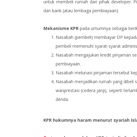
untuk membeli rumah dari pihak developer. P
dan bank (atau lembaga pembiayaan).
Mekanisme KPR
pada umumnya sebagai berik
Nasabah (pembeli) membayar DP kepada 
pembeli memenuhi syarat-syarat administra
Nasabah mengajukan kredit pinjaman sen
pembiayaan.
Nasabah melunasi pinjaman tersebut kep
Nasabah menjadikan rumah yang dibeli s
wanprestasi (cedera janji), seperti te
denda.
KPR hukumnya haram menurut syariah Is