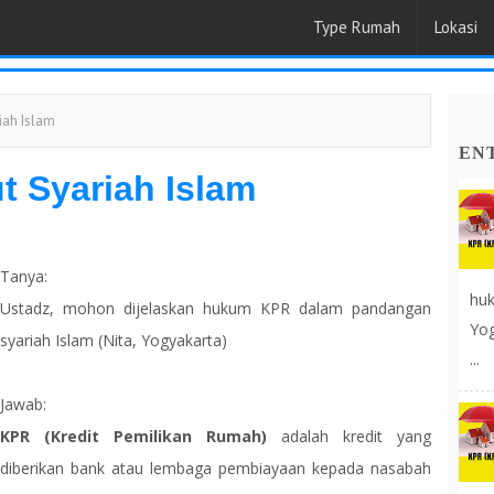
Type Rumah
Lokasi
iah Islam
EN
 Syariah Islam
Tanya:
huk
Ustadz, mohon dijelaskan hukum KPR dalam pandangan
Yog
syariah Islam (Nita, Yogyakarta)
...
Jawab:
KPR (Kredit Pemilikan Rumah)
adalah kredit yang
diberikan bank atau lembaga pembiayaan kepada nasabah