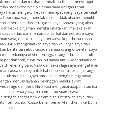
k mencoba dan melihat kembali ibu Rossa menyetujui
telah mengkreditkan pinjaman saya dengan tepat
ya harus mengakui ketika mendapat uang, saya terkejut
da beberapa yang menolak karena tidak bisa memenuhi
rena keseriusan dan ketegaran saya, banyak yang akan
dan ketika pinjaman mereka dibatalkan, mereka akan
a saya serius dan memantau hal-hal dan sebelum saya
an saya, dan ketika saya bertanya kepada ibu rossa
an untuk mengeluarkan saya dan keluarga saya dari
an berita tersebut kepada semua orang di sekitar saya
k menuliskannya di sini sehingga orang tidak akan jatuh
a pendaftaran, tuntutan ibu hanya untuk keseriusan dan
a di rekening bank Anda dan sekali lagi saya mengatakan
 rossa stanley untuk hal ini baik untuk orang-orang di
untuk mendukungnya, Anda bisa menghubungi pusat
engan menulis layanan pelanggan melalui surat
da ragu dan perlu klarifikasi mengenai apapun atau isu
a annisaberkarya@gmail.com atau suami saya
 dengan sangat baik dalam bisnis restoran saya, dan
atuh tempo, ibu Rossa benar-benar Allah dikirim ke Dunia
ini.