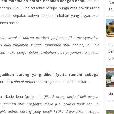
 dalam muamalah antara nasabah dengan bank
. Padahal
Na
aqarah: 275). Riba tersebut berupa bunga atas pokok utang
Ta..
a telah sepakat bahwa setiap tambahan yang disyaratkan
umnya haram.
elah sepakat bahwa pemberi pinjaman jika mensyaratkan
mer
i nilai pinjaman sebagai tambahan atau hadiah, lalu dia
ber
but, maka pengambilan tambahan atas pinjaman itu adalah
di 
adikan barang yang dibeli (yaitu rumah) sebagai
l beli (
rahn al mabi’
) secara syariah tidak dibolehkan.
vi
na dikutip Ibnu Qudamah,
“Jika 2 orang berjual beli dengan
mew
i jaminan atas harganya, maka jual belinya tidak sah. Ini
i’i. Sebab barang yang dibeli ketika disyaratkan menjadi