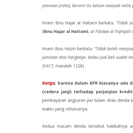
jaminan (rahn), berarti itu belum menjadi milik 
Imam Ibnu Hajar al Haitami berkata,
“Tidak s
(
Ibnu Hajar al Haitami
,
al Fatawa al Fiqhiyah 
Imam Ibnu Hazm berkata,
“Tidak boleh menjua
jaminan atas harganya. Kalau jual beli sudah ter
3/417, masalah 1228)
Ketiga
,
karena dalam KPR biasanya ada d
(cedera janji) terhadap perjanjian kredit
pembayaran angsuran per bulan. Atau denda k
waktu yang seharusnya.
Kedua macam denda tersebut hakikatnya ad