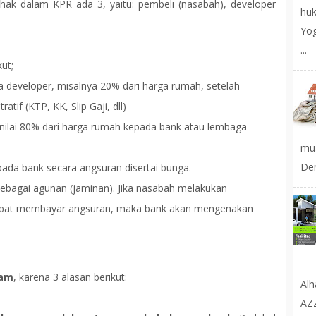
ihak dalam KPR ada 3, yaitu: pembeli (nasabah), developer
huk
Yog
...
ut;
developer, misalnya 20% dari harga rumah, setelah
tif (KTP, KK, Slip Gaji, dll)
ilai 80% dari harga rumah kepada bank atau lembaga
mu
Den
ada bank secara angsuran disertai bunga.
ebagai agunan (jaminan). Jika nasabah melakukan
rlambat membayar angsuran, maka bank akan mengenakan
lam
, karena 3 alasan berikut:
Al
AZ