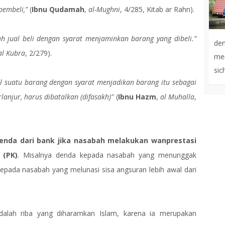
pembeli,”
(
Ibnu Qudamah
,
al-Mughni
, 4/285, Kitab ar Rahn).
ah jual beli dengan syarat menjaminkan barang yang dibeli.”
de
al Kubra
, 2/279).
men
sic
l suatu barang dengan syarat menjadikan barang itu sebagai
lanjur, harus dibatalkan (difasakh)”
(
Ibnu Hazm
,
al Muhalla
,
enda dari bank jika nasabah melakukan wanprestasi
 (PK)
. Misalnya denda kepada nasabah yang menunggak
epada nasabah yang melunasi sisa angsuran lebih awal dari
alah riba yang diharamkan Islam, karena ia merupakan