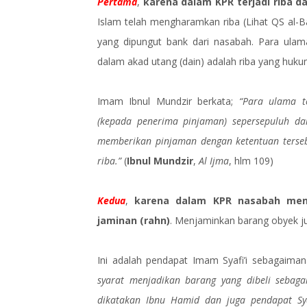
Pertama
,
karena dalam KPR terjadi riba
Islam telah mengharamkan riba (Lihat QS al-B
yang dipungut bank dari nasabah. Para ulam
dalam akad utang (dain) adalah riba yang huk
Imam Ibnul Mundzir berkata;
“Para ulama t
(kepada penerima pinjaman) sepersepuluh dar
memberikan pinjaman dengan ketentuan terse
riba.”
(
Ibnul Mundzir
,
Al Ijma
, hlm 109)
Kedua
,
karena dalam KPR nasabah menj
jaminan (rahn)
. Menjaminkan barang obyek jua
Ini adalah pendapat Imam Syafi’i sebagaima
syarat menjadikan barang yang dibeli sebaga
dikatakan Ibnu Hamid dan juga pendapat Syaf