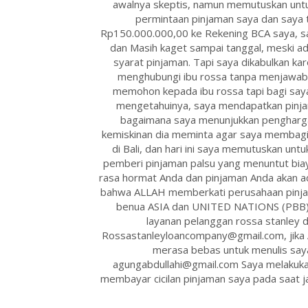
awalnya skeptis, namun memutuskan untu
permintaan pinjaman saya dan saya 
Rp150.000.000,00 ke Rekening BCA saya, sa
dan Masih kaget sampai tanggal, meski a
syarat pinjaman. Tapi saya dikabulkan ka
menghubungi ibu rossa tanpa menjawab 
memohon kepada ibu rossa tapi bagi say
mengetahuinya, saya mendapatkan pinjam
bagaimana saya menunjukkan pengharga
kemiskinan dia meminta agar saya membagik
di Bali, dan hari ini saya memutuskan untu
pemberi pinjaman palsu yang menuntut biay
rasa hormat Anda dan pinjaman Anda akan ad
bahwa ALLAH memberkati perusahaan pinjaman
benua ASIA dan UNITED NATIONS (PBB) 
layanan pelanggan rossa stanley d
Rossastanleyloancompany@gmail.com, jika An
merasa bebas untuk menulis say
agungabdullahi@gmail.com Saya melakukan
membayar cicilan pinjaman saya pada saat j