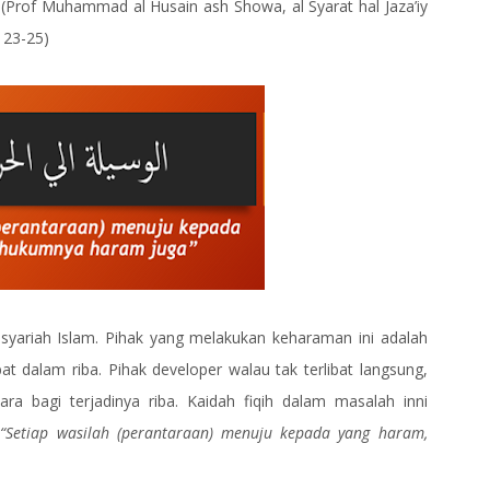
(Prof Muhammad al Husain ash Showa, al Syarat hal Jaza’iy
 23-25)
ariah Islam. Pihak yang melakukan keharaman ini adalah
t dalam riba. Pihak developer walau tak terlibat langsung,
a bagi terjadinya riba. Kaidah fiqih dalam masalah inni
m
“Setiap wasilah (perantaraan) menuju kepada yang haram,