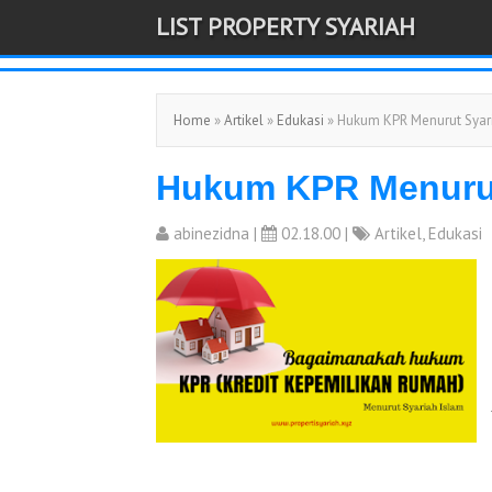
LIST PROPERTY SYARIAH
-->
Home
»
Artikel
»
Edukasi
» Hukum KPR Menurut Syar
Hukum KPR Menurut
abinezidna
|
02.18.00 |
Artikel
,
Edukasi