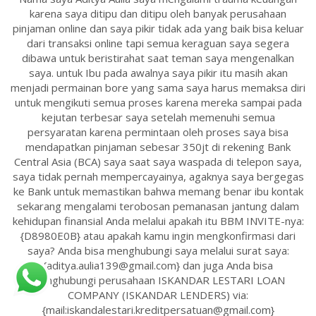
karena saya ditipu dan ditipu oleh banyak perusahaan
pinjaman online dan saya pikir tidak ada yang baik bisa keluar
dari transaksi online tapi semua keraguan saya segera
dibawa untuk beristirahat saat teman saya mengenalkan
saya. untuk Ibu pada awalnya saya pikir itu masih akan
menjadi permainan bore yang sama saya harus memaksa diri
untuk mengikuti semua proses karena mereka sampai pada
kejutan terbesar saya setelah memenuhi semua
persyaratan karena permintaan oleh proses saya bisa
mendapatkan pinjaman sebesar 350jt di rekening Bank
Central Asia (BCA) saya saat saya waspada di telepon saya,
saya tidak pernah mempercayainya, agaknya saya bergegas
ke Bank untuk memastikan bahwa memang benar ibu kontak
sekarang mengalami terobosan pemanasan jantung dalam
kehidupan finansial Anda melalui apakah itu BBM INVITE-nya:
{D8980E0B} atau apakah kamu ingin mengkonfirmasi dari
saya? Anda bisa menghubungi saya melalui surat saya:
{aditya.aulia139@gmail.com} dan juga Anda bisa
menghubungi perusahaan ISKANDAR LESTARI LOAN
COMPANY (ISKANDAR LENDERS) via:
{mail:iskandalestari.kreditpersatuan@gmail.com}