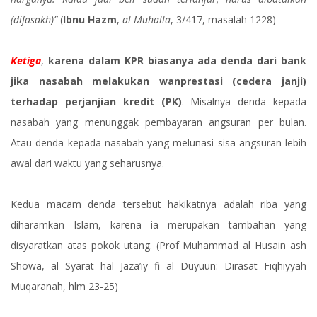
(difasakh)”
(
Ibnu Hazm
,
al Muhalla
, 3/417, masalah 1228)
Ketiga
,
karena dalam KPR biasanya ada denda dari bank
jika nasabah melakukan wanprestasi (cedera janji)
terhadap perjanjian kredit (PK)
. Misalnya denda kepada
nasabah yang menunggak pembayaran angsuran per bulan.
Atau denda kepada nasabah yang melunasi sisa angsuran lebih
awal dari waktu yang seharusnya.
Kedua macam denda tersebut hakikatnya adalah riba yang
diharamkan Islam, karena ia merupakan tambahan yang
disyaratkan atas pokok utang. (Prof Muhammad al Husain ash
Showa, al Syarat hal Jaza’iy fi al Duyuun: Dirasat Fiqhiyyah
Muqaranah, hlm 23-25)