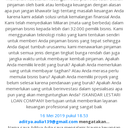
pinjaman oleh bank atau lembaga keuangan dengan alasan
apa pun jangan khawatir lagi tentang masalah keuangan Anda
karena kami adalah solusi untuk kemalangan finansial Anda.
Kami telah menyediakan Miliaran (mata uang berbeda) dalam
pinjaman bisnis kepada lebih dari 32.000 pemilik bisnis. Kami
menggunakan teknologi risiko yang kami tentukan sendiri
untuk memberi Anda pinjaman bisnis yang tepat sehingga
Anda dapat tumbuh urusanmu. kami menawarkan pinjaman
untuk semua jenis dengan tingkat bunga rendah dan juga
jangka waktu untuk membayar kembali pinjaman. Apakah
Anda memiliki kredit yang buruk? Apakah Anda memerlukan
uang untuk membayar tagihan? Atau Anda merasa perlu
memulai bisnis baru? Apakah Anda memiliki proyek yang
belum selesai karena pendanaan yang buruk? Apakah Anda
memerlukan uang untuk berinvestasi dalam spesialisasi apa
pun yang akan menguntungkan Anda? ISKANDAR LESTARI
LOAN COMPANY bertujuan untuk memberikan layanan
keuangan profesional yang sangat baik
16 Mei 2019 pukul 18.53
aditya.aulia139@gmail.com
mengatakan...
Nama saya Aditya Aulia saya mengalami trauma keuangan