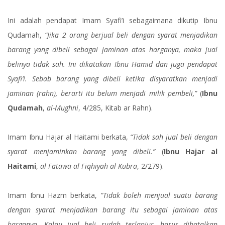
Ini adalah pendapat Imam Syafi’i sebagaimana dikutip Ibnu
Qudamah,
“Jika 2 orang berjual beli dengan syarat menjadikan
barang yang dibeli sebagai jaminan atas harganya, maka jual
belinya tidak sah. Ini dikatakan Ibnu Hamid dan juga pendapat
Syafi’i. Sebab barang yang dibeli ketika disyaratkan menjadi
jaminan (rahn), berarti itu belum menjadi milik pembeli,”
(
Ibnu
Qudamah
,
al-Mughni
, 4/285, Kitab ar Rahn).
Imam Ibnu Hajar al Haitami berkata,
“Tidak sah jual beli dengan
syarat menjaminkan barang yang dibeli.”
(
Ibnu Hajar al
Haitami
,
al Fatawa al Fiqhiyah al Kubra
, 2/279).
Imam Ibnu Hazm berkata,
“Tidak boleh menjual suatu barang
dengan syarat menjadikan barang itu sebagai jaminan atas
harganya. Kalau jual beli sudah terlanjur, harus dibatalkan