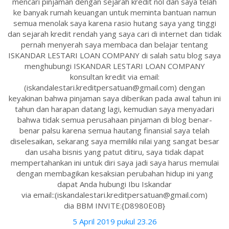
mencari pinjaman dengan sejarah kredit nol dan saya telah
ke banyak rumah keuangan untuk meminta bantuan namun
semua menolak saya karena rasio hutang saya yang tinggi
dan sejarah kredit rendah yang saya cari di internet dan tidak
pernah menyerah saya membaca dan belajar tentang
ISKANDAR LESTARI LOAN COMPANY di salah satu blog saya
menghubungi ISKANDAR LESTARI LOAN COMPANY
konsultan kredit via email:
(iskandalestari.kreditpersatuan@gmail.com) dengan
keyakinan bahwa pinjaman saya diberikan pada awal tahun ini
tahun dan harapan datang lagi, kemudian saya menyadari
bahwa tidak semua perusahaan pinjaman di blog benar-
benar palsu karena semua hautang finansial saya telah
diselesaikan, sekarang saya memiliki nilai yang sangat besar
dan usaha bisnis yang patut ditiru, saya tidak dapat
mempertahankan ini untuk diri saya jadi saya harus memulai
dengan membagikan kesaksian perubahan hidup ini yang
dapat Anda hubungi Ibu Iskandar
via email::(iskandalestari.kreditpersatuan@gmail.com)
dia BBM INVITE:{D8980E0B}
5 April 2019 pukul 23.26