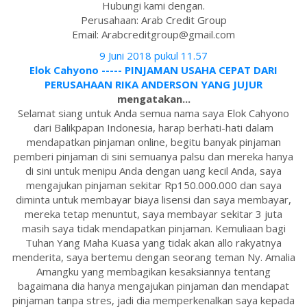
Hubungi kami dengan.
Perusahaan: Arab Credit Group
Email: Arabcreditgroup@gmail.com
9 Juni 2018 pukul 11.57
Elok Cahyono ----- PINJAMAN USAHA CEPAT DARI
PERUSAHAAN RIKA ANDERSON YANG JUJUR
mengatakan...
Selamat siang untuk Anda semua nama saya Elok Cahyono
dari Balikpapan Indonesia, harap berhati-hati dalam
mendapatkan pinjaman online, begitu banyak pinjaman
pemberi pinjaman di sini semuanya palsu dan mereka hanya
di sini untuk menipu Anda dengan uang kecil Anda, saya
mengajukan pinjaman sekitar Rp150.000.000 dan saya
diminta untuk membayar biaya lisensi dan saya membayar,
mereka tetap menuntut, saya membayar sekitar 3 juta
masih saya tidak mendapatkan pinjaman. Kemuliaan bagi
Tuhan Yang Maha Kuasa yang tidak akan allo rakyatnya
menderita, saya bertemu dengan seorang teman Ny. Amalia
Amangku yang membagikan kesaksiannya tentang
bagaimana dia hanya mengajukan pinjaman dan mendapat
pinjaman tanpa stres, jadi dia memperkenalkan saya kepada