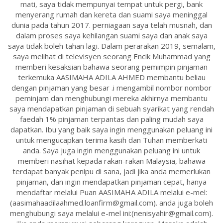
mati, saya tidak mempunyai tempat untuk pergi, bank
menyerang rumah dan kereta dan suami saya meninggal
dunia pada tahun 2017. perniagaan saya telah musnah, dan
dalam proses saya kehilangan suami saya dan anak saya
saya tidak boleh tahan lagi. Dalam perarakan 2019, semalam,
saya melihat di televisyen seorang Encik Muhammad yang
memberi kesaksian bahawa seorang pemimpin pinjaman
terkemuka AASIMAHA ADILA AHMED membantu beliau
dengan pinjaman yang besar .i mengambil nombor nombor
peminjam dan menghubungi mereka akhirnya membantu
saya mendapatkan pinjaman di sebuah syarikat yang rendah
faedah 1% pinjaman terpantas dan paling mudah saya
dapatkan. Ibu yang baik saya ingin menggunakan peluang ini
untuk mengucapkan terima kasih dan Tuhan memberkati
anda. Saya juga ingin menggunakan peluang ini untuk
memberi nasihat kepada rakan-rakan Malaysia, bahawa
terdapat banyak penipu di sana, jadi jika anda memerlukan
pinjaman, dan ingin mendapatkan pinjaman cepat, hanya
mendaftar melalui Puan AASIMAHA ADILA melalui e-mel:
(aasimahaadilaahmed.loanfirm@gmail.com). anda juga boleh
menghubungi saya melalui e-mel ini:(nenisyahir@gmail.com).