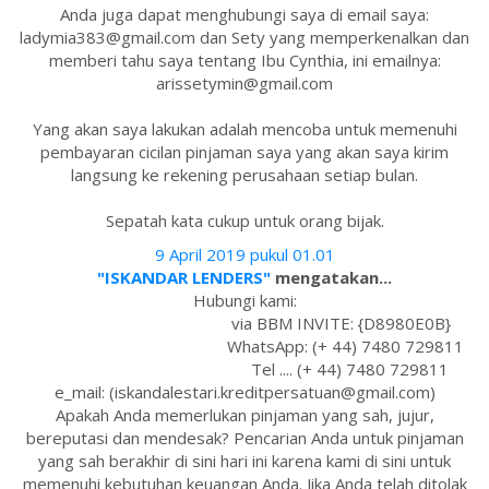
Anda juga dapat menghubungi saya di email saya:
ladymia383@gmail.com dan Sety yang memperkenalkan dan
memberi tahu saya tentang Ibu Cynthia, ini emailnya:
arissetymin@gmail.com
Yang akan saya lakukan adalah mencoba untuk memenuhi
pembayaran cicilan pinjaman saya yang akan saya kirim
langsung ke rekening perusahaan setiap bulan.
Sepatah kata cukup untuk orang bijak.
9 April 2019 pukul 01.01
"ISKANDAR LENDERS"
mengatakan...
Hubungi kami:
via BBM INVITE: {D8980E0B}
WhatsApp: (+ 44) 7480 729811
Tel .... (+ 44) 7480 729811
e_mail: (iskandalestari.kreditpersatuan@gmail.com)
Apakah Anda memerlukan pinjaman yang sah, jujur,
bereputasi dan mendesak? Pencarian Anda untuk pinjaman
yang sah berakhir di sini hari ini karena kami di sini untuk
memenuhi kebutuhan keuangan Anda. Jika Anda telah ditolak