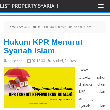
LIST PROPERTY SYARIAH
T
-->
o
g
Home
»
Artikel
»
Edukasi
» Hukum KPR Menurut Syariah Islam
g
l
Hukum KPR Menurut
e
n
Syariah Islam
a
v
abinezidna
|
02.18.00 |
Artikel
,
Edukasi
i
Tanya:
g
Ustadz, mohon
a
dijelaskan hukum
t
KPR dalam
i
pandangan
o
syariah Islam
n