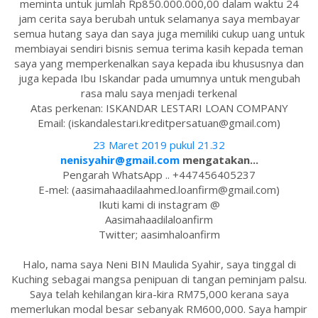
meminta untuk jumlah Rp850.000.000,00 dalam waktu 24
jam cerita saya berubah untuk selamanya saya membayar
semua hutang saya dan saya juga memiliki cukup uang untuk
membiayai sendiri bisnis semua terima kasih kepada teman
saya yang memperkenalkan saya kepada ibu khususnya dan
juga kepada Ibu Iskandar pada umumnya untuk mengubah
rasa malu saya menjadi terkenal
Atas perkenan: ISKANDAR LESTARI LOAN COMPANY
Email: (iskandalestari.kreditpersatuan@gmail.com)
23 Maret 2019 pukul 21.32
nenisyahir@gmail.com
mengatakan...
Pengarah WhatsApp .. +447456405237
E-mel: (aasimahaadilaahmed.loanfirm@gmail.com)
Ikuti kami di instagram @
Aasimahaadilaloanfirm
Twitter; aasimhaloanfirm
Halo, nama saya Neni BIN Maulida Syahir, saya tinggal di
Kuching sebagai mangsa penipuan di tangan peminjam palsu.
Saya telah kehilangan kira-kira RM75,000 kerana saya
memerlukan modal besar sebanyak RM600,000. Saya hampir