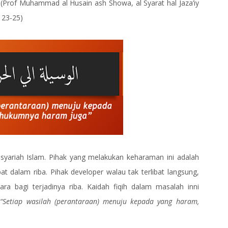
(Prof Muhammad al Husain ash Showa, al Syarat hal Jaza’iy
 23-25)
ariah Islam. Pihak yang melakukan keharaman ini adalah
t dalam riba. Pihak developer walau tak terlibat langsung,
a bagi terjadinya riba. Kaidah fiqih dalam masalah inni
m
“Setiap wasilah (perantaraan) menuju kepada yang haram,