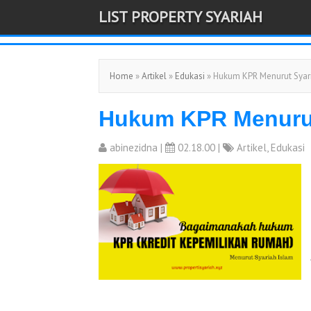
LIST PROPERTY SYARIAH
-->
Home
»
Artikel
»
Edukasi
» Hukum KPR Menurut Syar
Hukum KPR Menurut
abinezidna
|
02.18.00 |
Artikel
,
Edukasi