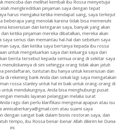
k mencoba dan melihat kembali ibu Rossa menyetujui
telah mengkreditkan pinjaman saya dengan tepat
ya harus mengakui ketika mendapat uang, saya terkejut
da beberapa yang menolak karena tidak bisa memenuhi
rena keseriusan dan ketegaran saya, banyak yang akan
dan ketika pinjaman mereka dibatalkan, mereka akan
a saya serius dan memantau hal-hal dan sebelum saya
an saya, dan ketika saya bertanya kepada ibu rossa
an untuk mengeluarkan saya dan keluarga saya dari
an berita tersebut kepada semua orang di sekitar saya
k menuliskannya di sini sehingga orang tidak akan jatuh
a pendaftaran, tuntutan ibu hanya untuk keseriusan dan
a di rekening bank Anda dan sekali lagi saya mengatakan
 rossa stanley untuk hal ini baik untuk orang-orang di
untuk mendukungnya, Anda bisa menghubungi pusat
engan menulis layanan pelanggan melalui surat
da ragu dan perlu klarifikasi mengenai apapun atau isu
a annisaberkarya@gmail.com atau suami saya
 dengan sangat baik dalam bisnis restoran saya, dan
atuh tempo, ibu Rossa benar-benar Allah dikirim ke Dunia
ini.