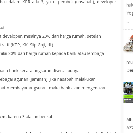
ihak dalam KPR ada 3, yaitu: pembeli (nasabah), developer
huk
Yog
...
ut;
developer, misalnya 20% dari harga rumah, setelah
tif (KTP, KK, Slip Gaji, dll)
ilai 80% dari harga rumah kepada bank atau lembaga
mu
Den
ada bank secara angsuran disertai bunga.
ebagai agunan (jaminan). Jika nasabah melakukan
rlambat membayar angsuran, maka bank akan mengenakan
lam
, karena 3 alasan berikut:
Al
AZ