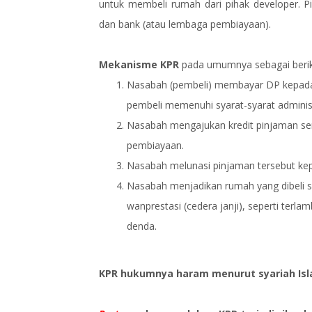
untuk membeli rumah dari pihak developer. P
dan bank (atau lembaga pembiayaan).
Mekanisme KPR
pada umumnya sebagai berik
Nasabah (pembeli) membayar DP kepada 
pembeli memenuhi syarat-syarat administra
Nasabah mengajukan kredit pinjaman sen
pembiayaan.
Nasabah melunasi pinjaman tersebut kep
Nasabah menjadikan rumah yang dibeli s
wanprestasi (cedera janji), seperti te
denda.
KPR hukumnya haram menurut syariah Is