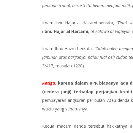
jaminan (rahn), berarti itu belum menjadi milik 
Imam Ibnu Hajar al Haitami berkata,
“Tidak s
(
Ibnu Hajar al Haitami
,
al Fatawa al Fiqhiyah 
Imam Ibnu Hazm berkata,
“Tidak boleh menjua
jaminan atas harganya. Kalau jual beli sudah ter
3/417, masalah 1228)
Ketiga
,
karena dalam KPR biasanya ada d
(cedera janji) terhadap perjanjian kredit
pembayaran angsuran per bulan. Atau denda k
waktu yang seharusnya.
Kedua macam denda tersebut hakikatnya ad