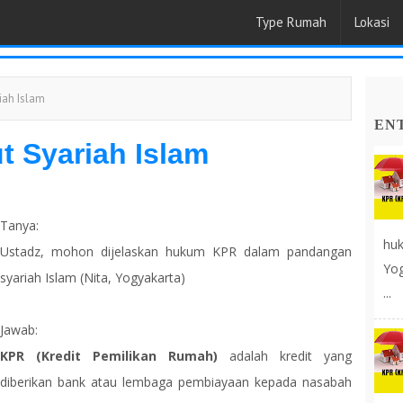
Type Rumah
Lokasi
iah Islam
EN
 Syariah Islam
Tanya:
huk
Ustadz, mohon dijelaskan hukum KPR dalam pandangan
Yog
syariah Islam (Nita, Yogyakarta)
...
Jawab:
KPR (Kredit Pemilikan Rumah)
adalah kredit yang
diberikan bank atau lembaga pembiayaan kepada nasabah