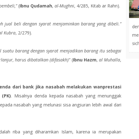
pembeli,”
(
Ibnu Qudamah
,
al-Mughni
, 4/285, Kitab ar Rahn).
ah jual beli dengan syarat menjaminkan barang yang dibeli.”
de
al Kubra
, 2/279).
men
sic
l suatu barang dengan syarat menjadikan barang itu sebagai
lanjur, harus dibatalkan (difasakh)”
(
Ibnu Hazm
,
al Muhalla
,
enda dari bank jika nasabah melakukan wanprestasi
 (PK)
. Misalnya denda kepada nasabah yang menunggak
epada nasabah yang melunasi sisa angsuran lebih awal dari
alah riba yang diharamkan Islam, karena ia merupakan