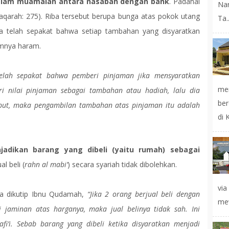
 dalam muamalah antara nasabah dengan bank
. Padahal
Na
aqarah: 275). Riba tersebut berupa bunga atas pokok utang
Ta..
a telah sepakat bahwa setiap tambahan yang disyaratkan
umnya haram.
elah sepakat bahwa pemberi pinjaman jika mensyaratkan
mer
i nilai pinjaman sebagai tambahan atau hadiah, lalu dia
ber
but, maka pengambilan tambahan atas pinjaman itu adalah
di 
adikan barang yang dibeli (yaitu rumah) sebagai
l beli (
rahn al mabi’
) secara syariah tidak dibolehkan.
vi
na dikutip Ibnu Qudamah,
“Jika 2 orang berjual beli dengan
mew
i jaminan atas harganya, maka jual belinya tidak sah. Ini
i’i. Sebab barang yang dibeli ketika disyaratkan menjadi