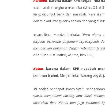
Pertama
,
karena dalam KPR terjadi riba
Islam telah mengharamkan riba (Lihat QS al-B
yang dipungut bank dari nasabah. Para ulam
dalam akad utang (dain) adalah riba yang huk
Imam Ibnul Mundzir berkata;
“Para ulama t
(kepada penerima pinjaman) sepersepuluh dar
memberikan pinjaman dengan ketentuan terse
riba.”
(
Ibnul Mundzir
,
Al Ijma
, hlm 109)
Kedua
,
karena dalam KPR nasabah menj
jaminan (rahn)
. Menjaminkan barang obyek jua
Ini adalah pendapat Imam Syafi’i sebagaima
syarat menjadikan barang yang dibeli sebaga
dikatakan Ibnu Hamid dan juga pendapat Syaf