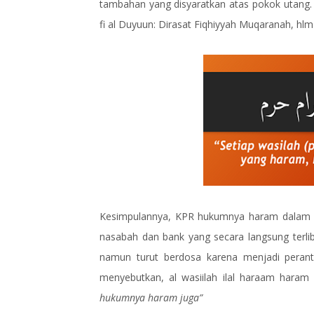
tambahan yang disyaratkan atas pokok utang. 
fi al Duyuun: Dirasat Fiqhiyyah Muqaranah, hlm
Kesimpulannya, KPR hukumnya haram dalam sy
nasabah dan bank yang secara langsung terliba
namun turut berdosa karena menjadi perantar
menyebutkan, al wasiilah ilal haraam hara
hukumnya haram juga”