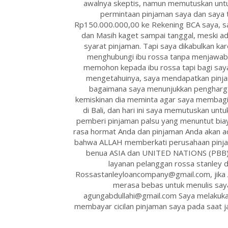
awalnya skeptis, namun memutuskan untu
permintaan pinjaman saya dan saya 
Rp150.000.000,00 ke Rekening BCA saya, sa
dan Masih kaget sampai tanggal, meski a
syarat pinjaman. Tapi saya dikabulkan ka
menghubungi ibu rossa tanpa menjawab 
memohon kepada ibu rossa tapi bagi say
mengetahuinya, saya mendapatkan pinjam
bagaimana saya menunjukkan pengharga
kemiskinan dia meminta agar saya membagik
di Bali, dan hari ini saya memutuskan untu
pemberi pinjaman palsu yang menuntut biay
rasa hormat Anda dan pinjaman Anda akan ad
bahwa ALLAH memberkati perusahaan pinjaman
benua ASIA dan UNITED NATIONS (PBB) 
layanan pelanggan rossa stanley d
Rossastanleyloancompany@gmail.com, jika An
merasa bebas untuk menulis say
agungabdullahi@gmail.com Saya melakukan
membayar cicilan pinjaman saya pada saat j