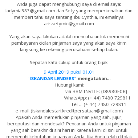
Anda juga dapat menghubungi saya di email saya:
ladymia383@gmail.com dan Sety yang memperkenalkan dan
memberi tahu saya tentang Ibu Cynthia, ini emailnya:
arissetymin@gmail.com
Yang akan saya lakukan adalah mencoba untuk memenuhi
pembayaran cicilan pinjaman saya yang akan saya kirim
langsung ke rekening perusahaan setiap bulan.
Sepatah kata cukup untuk orang bijak.
9 April 2019 pukul 01.01
"ISKANDAR LENDERS"
mengatakan...
Hubungi kami:
via BBM INVITE: {D8980E0B}
WhatsApp: (+ 44) 7480 729811
Tel .... (+ 44) 7480 729811
e_mail: (iskandalestari.kreditpersatuan@gmail.com)
Apakah Anda memerlukan pinjaman yang sah, jujur,
bereputasi dan mendesak? Pencarian Anda untuk pinjaman
yang sah berakhir di sini hari ini karena kami di sini untuk
memenuhi kebutuhan keuangan Anda. Jika Anda telah ditolak