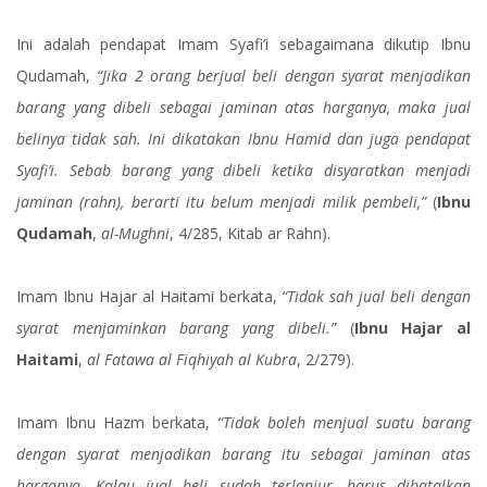
Ini adalah pendapat Imam Syafi’i sebagaimana dikutip Ibnu
Qudamah,
“Jika 2 orang berjual beli dengan syarat menjadikan
barang yang dibeli sebagai jaminan atas harganya, maka jual
belinya tidak sah. Ini dikatakan Ibnu Hamid dan juga pendapat
Syafi’i. Sebab barang yang dibeli ketika disyaratkan menjadi
jaminan (rahn), berarti itu belum menjadi milik pembeli,”
(
Ibnu
Qudamah
,
al-Mughni
, 4/285, Kitab ar Rahn).
Imam Ibnu Hajar al Haitami berkata,
“Tidak sah jual beli dengan
syarat menjaminkan barang yang dibeli.”
(
Ibnu Hajar al
Haitami
,
al Fatawa al Fiqhiyah al Kubra
, 2/279).
Imam Ibnu Hazm berkata,
“Tidak boleh menjual suatu barang
dengan syarat menjadikan barang itu sebagai jaminan atas
harganya. Kalau jual beli sudah terlanjur, harus dibatalkan