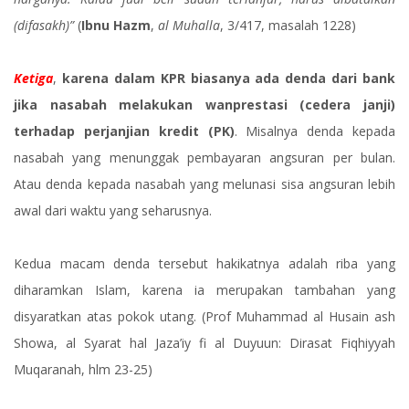
(difasakh)”
(
Ibnu Hazm
,
al Muhalla
, 3/417, masalah 1228)
Ketiga
,
karena dalam KPR biasanya ada denda dari bank
jika nasabah melakukan wanprestasi (cedera janji)
terhadap perjanjian kredit (PK)
. Misalnya denda kepada
nasabah yang menunggak pembayaran angsuran per bulan.
Atau denda kepada nasabah yang melunasi sisa angsuran lebih
awal dari waktu yang seharusnya.
Kedua macam denda tersebut hakikatnya adalah riba yang
diharamkan Islam, karena ia merupakan tambahan yang
disyaratkan atas pokok utang. (Prof Muhammad al Husain ash
Showa, al Syarat hal Jaza’iy fi al Duyuun: Dirasat Fiqhiyyah
Muqaranah, hlm 23-25)