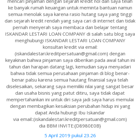
mencari pinjaman dengan sejarah kredit nol dan saya telah
ke banyak rumah keuangan untuk meminta bantuan namun
semua menolak saya karena rasio hutang saya yang tinggi
dan sejarah kredit rendah yang saya cari di internet dan tidak
pernah menyerah saya membaca dan belajar tentang
ISKANDAR LESTARI LOAN COMPANY di salah satu blog saya
menghubungi ISKANDAR LESTARI LOAN COMPANY
konsultan kredit via email:
(iskandalestari.kreditpersatuan@gmail.com) dengan
keyakinan bahwa pinjaman saya diberikan pada awal tahun ini
tahun dan harapan datang lagi, kemudian saya menyadari
bahwa tidak semua perusahaan pinjaman di blog benar-
benar palsu karena semua hautang finansial saya telah
diselesaikan, sekarang saya memiliki nilai yang sangat besar
dan usaha bisnis yang patut ditiru, saya tidak dapat
mempertahankan ini untuk diri saya jadi saya harus memulai
dengan membagikan kesaksian perubahan hidup ini yang
dapat Anda hubungi Ibu Iskandar
via email::(iskandalestari.kreditpersatuan@gmail.com)
dia BBM INVITE:{D8980E0B}
5 April 2019 pukul 23.26