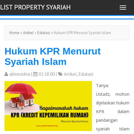
LIST PROPERTY SYARIAH
T
-->
o
g
Home
»
Artikel
»
Edukasi
» Hukum KPR Menurut Syariah Islam
g
l
Hukum KPR Menurut
e
n
Syariah Islam
a
v
abinezidna
|
02.18.00 |
Artikel
,
Edukasi
i
Tanya:
g
Ustadz, mohon
a
dijelaskan hukum
t
KPR dalam
i
pandangan
o
syariah Islam
n