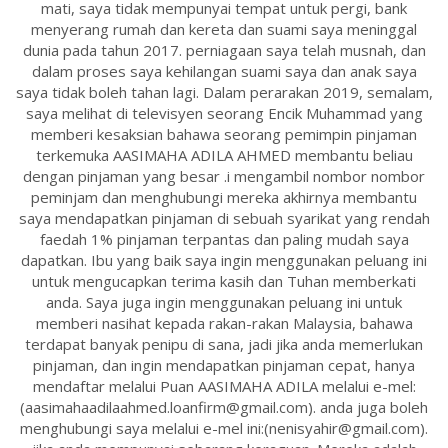
mati, saya tidak mempunyai tempat untuk pergi, bank
menyerang rumah dan kereta dan suami saya meninggal
dunia pada tahun 2017. perniagaan saya telah musnah, dan
dalam proses saya kehilangan suami saya dan anak saya
saya tidak boleh tahan lagi. Dalam perarakan 2019, semalam,
saya melihat di televisyen seorang Encik Muhammad yang
memberi kesaksian bahawa seorang pemimpin pinjaman
terkemuka AASIMAHA ADILA AHMED membantu beliau
dengan pinjaman yang besar .i mengambil nombor nombor
peminjam dan menghubungi mereka akhirnya membantu
saya mendapatkan pinjaman di sebuah syarikat yang rendah
faedah 1% pinjaman terpantas dan paling mudah saya
dapatkan. Ibu yang baik saya ingin menggunakan peluang ini
untuk mengucapkan terima kasih dan Tuhan memberkati
anda. Saya juga ingin menggunakan peluang ini untuk
memberi nasihat kepada rakan-rakan Malaysia, bahawa
terdapat banyak penipu di sana, jadi jika anda memerlukan
pinjaman, dan ingin mendapatkan pinjaman cepat, hanya
mendaftar melalui Puan AASIMAHA ADILA melalui e-mel:
(aasimahaadilaahmed.loanfirm@gmail.com). anda juga boleh
menghubungi saya melalui e-mel ini:(nenisyahir@gmail.com).