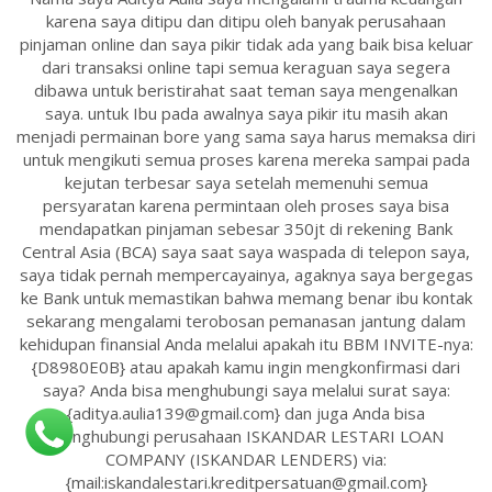
karena saya ditipu dan ditipu oleh banyak perusahaan
pinjaman online dan saya pikir tidak ada yang baik bisa keluar
dari transaksi online tapi semua keraguan saya segera
dibawa untuk beristirahat saat teman saya mengenalkan
saya. untuk Ibu pada awalnya saya pikir itu masih akan
menjadi permainan bore yang sama saya harus memaksa diri
untuk mengikuti semua proses karena mereka sampai pada
kejutan terbesar saya setelah memenuhi semua
persyaratan karena permintaan oleh proses saya bisa
mendapatkan pinjaman sebesar 350jt di rekening Bank
Central Asia (BCA) saya saat saya waspada di telepon saya,
saya tidak pernah mempercayainya, agaknya saya bergegas
ke Bank untuk memastikan bahwa memang benar ibu kontak
sekarang mengalami terobosan pemanasan jantung dalam
kehidupan finansial Anda melalui apakah itu BBM INVITE-nya:
{D8980E0B} atau apakah kamu ingin mengkonfirmasi dari
saya? Anda bisa menghubungi saya melalui surat saya:
{aditya.aulia139@gmail.com} dan juga Anda bisa
menghubungi perusahaan ISKANDAR LESTARI LOAN
COMPANY (ISKANDAR LENDERS) via:
{mail:iskandalestari.kreditpersatuan@gmail.com}