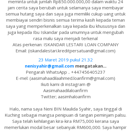
meminta untuk jumlah Rp850.000.000,00 dalam waktu 24
jam cerita saya berubah untuk selamanya saya membayar
semua hutang saya dan saya juga memiliki cukup uang untuk
membiayai sendiri bisnis semua terima kasih kepada teman
saya yang memperkenalkan saya kepada ibu khususnya dan
juga kepada Ibu Iskandar pada umumnya untuk mengubah
rasa malu saya menjadi terkenal
Atas perkenan: ISKANDAR LESTARI LOAN COMPANY
Email: (iskandalestari.kreditpersatuan@gmail.com)
23 Maret 2019 pukul 21.32
nenisyahir@gmail.com
mengatakan...
Pengarah WhatsApp .. +447456405237
E-mel: (aasimahaadilaahmed.loanfirm@gmail.com)
Ikuti kami di instagram @
Aasimahaadilaloanfirm
Twitter; aasimhaloanfirm
Halo, nama saya Neni BIN Maulida Syahir, saya tinggal di
Kuching sebagai mangsa penipuan di tangan peminjam palsu.
Saya telah kehilangan kira-kira RM75,000 kerana saya
memerlukan modal besar sebanyak RM600,000. Saya hampir