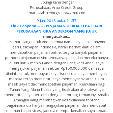
Hubungi kami dengan.
Perusahaan: Arab Credit Group
Email: Arabcreditgroup@gmail.com
9 Juni 2018 pukul 11.57
Elok Cahyono ----- PINJAMAN USAHA CEPAT DARI
PERUSAHAAN RIKA ANDERSON YANG JUJUR
mengatakan...
Selamat siang untuk Anda semua nama saya Elok Cahyono
dari Balikpapan Indonesia, harap berhati-hati dalam
mendapatkan pinjaman online, begitu banyak pinjaman
pemberi pinjaman di sini semuanya palsu dan mereka hanya
di sini untuk menipu Anda dengan uang kecil Anda, saya
mengajukan pinjaman sekitar Rp150.000.000 dan saya
diminta untuk membayar biaya lisensi dan saya membayar,
mereka tetap menuntut, saya membayar sekitar 3 juta
masih saya tidak mendapatkan pinjaman. Kemuliaan bagi
Tuhan Yang Maha Kuasa yang tidak akan allo rakyatnya
menderita, saya bertemu dengan seorang teman Ny. Amalia
Amangku yang membagikan kesaksiannya tentang
bagaimana dia hanya mengajukan pinjaman dan mendapat
pinjaman tanpa stres, jadi dia memperkenalkan saya kepada