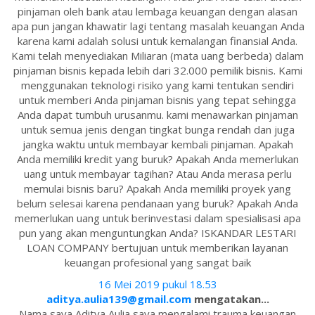
pinjaman oleh bank atau lembaga keuangan dengan alasan
apa pun jangan khawatir lagi tentang masalah keuangan Anda
karena kami adalah solusi untuk kemalangan finansial Anda.
Kami telah menyediakan Miliaran (mata uang berbeda) dalam
pinjaman bisnis kepada lebih dari 32.000 pemilik bisnis. Kami
menggunakan teknologi risiko yang kami tentukan sendiri
untuk memberi Anda pinjaman bisnis yang tepat sehingga
Anda dapat tumbuh urusanmu. kami menawarkan pinjaman
untuk semua jenis dengan tingkat bunga rendah dan juga
jangka waktu untuk membayar kembali pinjaman. Apakah
Anda memiliki kredit yang buruk? Apakah Anda memerlukan
uang untuk membayar tagihan? Atau Anda merasa perlu
memulai bisnis baru? Apakah Anda memiliki proyek yang
belum selesai karena pendanaan yang buruk? Apakah Anda
memerlukan uang untuk berinvestasi dalam spesialisasi apa
pun yang akan menguntungkan Anda? ISKANDAR LESTARI
LOAN COMPANY bertujuan untuk memberikan layanan
keuangan profesional yang sangat baik
16 Mei 2019 pukul 18.53
aditya.aulia139@gmail.com
mengatakan...
Nama saya Aditya Aulia saya mengalami trauma keuangan