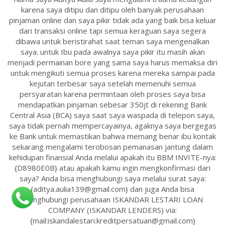
karena saya ditipu dan ditipu oleh banyak perusahaan
pinjaman online dan saya pikir tidak ada yang baik bisa keluar
dari transaksi online tapi semua keraguan saya segera
dibawa untuk beristirahat saat teman saya mengenalkan
saya. untuk Ibu pada awalnya saya pikir itu masih akan
menjadi permainan bore yang sama saya harus memaksa diri
untuk mengikuti semua proses karena mereka sampai pada
kejutan terbesar saya setelah memenuhi semua
persyaratan karena permintaan oleh proses saya bisa
mendapatkan pinjaman sebesar 350jt di rekening Bank
Central Asia (BCA) saya saat saya waspada di telepon saya,
saya tidak pernah mempercayainya, agaknya saya bergegas
ke Bank untuk memastikan bahwa memang benar ibu kontak
sekarang mengalami terobosan pemanasan jantung dalam
kehidupan finansial Anda melalui apakah itu BBM INVITE-nya:
{D8980E0B} atau apakah kamu ingin mengkonfirmasi dari
saya? Anda bisa menghubungi saya melalui surat saya:
{aditya.aulia139@gmail.com} dan juga Anda bisa
menghubungi perusahaan ISKANDAR LESTARI LOAN
COMPANY (ISKANDAR LENDERS) via:
{mail:iskandalestari.kreditpersatuan@gmail.com}