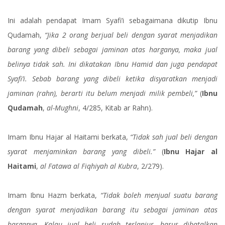
Ini adalah pendapat Imam Syafi’i sebagaimana dikutip Ibnu
Qudamah,
“Jika 2 orang berjual beli dengan syarat menjadikan
barang yang dibeli sebagai jaminan atas harganya, maka jual
belinya tidak sah. Ini dikatakan Ibnu Hamid dan juga pendapat
Syafi’i. Sebab barang yang dibeli ketika disyaratkan menjadi
jaminan (rahn), berarti itu belum menjadi milik pembeli,”
(
Ibnu
Qudamah
,
al-Mughni
, 4/285, Kitab ar Rahn).
Imam Ibnu Hajar al Haitami berkata,
“Tidak sah jual beli dengan
syarat menjaminkan barang yang dibeli.”
(
Ibnu Hajar al
Haitami
,
al Fatawa al Fiqhiyah al Kubra
, 2/279).
Imam Ibnu Hazm berkata,
“Tidak boleh menjual suatu barang
dengan syarat menjadikan barang itu sebagai jaminan atas
harganya. Kalau jual beli sudah terlanjur, harus dibatalkan