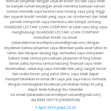
mencari pinjaman dengan sejarah kredit nol dan saya telah
ke banyak rumah keuangan untuk meminta bantuan namun
semua menolak saya karena rasio hutang saya yang tinggi
dan sejarah kredit rendah yang saya cari di internet dan tidak
pernah menyerah saya membaca dan belajar tentang
ISKANDAR LESTARI LOAN COMPANY di salah satu blog saya
menghubungi ISKANDAR LESTARI LOAN COMPANY
konsultan kredit via email:
(iskandalestari.kreditpersatuan@gmail.com) dengan
keyakinan bahwa pinjaman saya diberikan pada awal tahun ini
tahun dan harapan datang lagi, kemudian saya menyadari
bahwa tidak semua perusahaan pinjaman di blog benar-
benar palsu karena semua hautang finansial saya telah
diselesaikan, sekarang saya memiliki nilai yang sangat besar
dan usaha bisnis yang patut ditiru, saya tidak dapat
mempertahankan ini untuk diri saya jadi saya harus memulai
dengan membagikan kesaksian perubahan hidup ini yang
dapat Anda hubungi Ibu Iskandar
via email::(iskandalestari.kreditpersatuan@gmail.com)
dia BBM INVITE:{D8980E0B}
5 April 2019 pukul 23.26