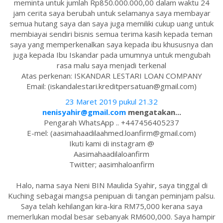
meminta untuk jumlah Rp850.000.000,00 dalam waktu 24
jam cerita saya berubah untuk selamanya saya membayar
semua hutang saya dan saya juga memiliki cukup uang untuk
membiayai sendiri bisnis semua terima kasih kepada teman
saya yang memperkenalkan saya kepada ibu khususnya dan
juga kepada Ibu Iskandar pada umumnya untuk mengubah
rasa malu saya menjadi terkenal
Atas perkenan: ISKANDAR LESTARI LOAN COMPANY
Email: (iskandalestari.kreditpersatuan@gmail.com)
23 Maret 2019 pukul 21.32
nenisyahir@gmail.com
mengatakan...
Pengarah WhatsApp .. +447456405237
E-mel: (aasimahaadilaahmed.loanfirm@gmail.com)
Ikuti kami di instagram @
Aasimahaadilaloanfirm
Twitter; aasimhaloanfirm
Halo, nama saya Neni BIN Maulida Syahir, saya tinggal di
Kuching sebagai mangsa penipuan di tangan peminjam palsu.
Saya telah kehilangan kira-kira RM75,000 kerana saya
memerlukan modal besar sebanyak RM600,000. Saya hampir