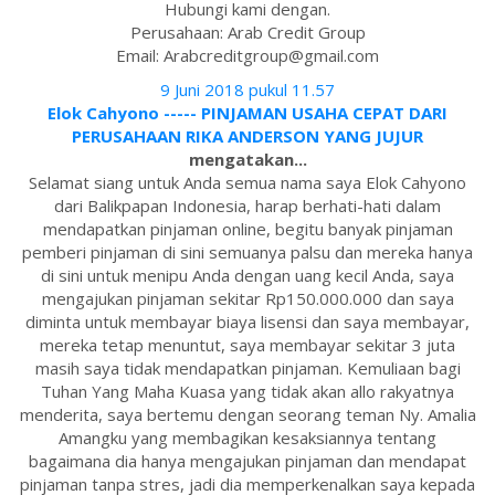
Hubungi kami dengan.
Perusahaan: Arab Credit Group
Email: Arabcreditgroup@gmail.com
9 Juni 2018 pukul 11.57
Elok Cahyono ----- PINJAMAN USAHA CEPAT DARI
PERUSAHAAN RIKA ANDERSON YANG JUJUR
mengatakan...
Selamat siang untuk Anda semua nama saya Elok Cahyono
dari Balikpapan Indonesia, harap berhati-hati dalam
mendapatkan pinjaman online, begitu banyak pinjaman
pemberi pinjaman di sini semuanya palsu dan mereka hanya
di sini untuk menipu Anda dengan uang kecil Anda, saya
mengajukan pinjaman sekitar Rp150.000.000 dan saya
diminta untuk membayar biaya lisensi dan saya membayar,
mereka tetap menuntut, saya membayar sekitar 3 juta
masih saya tidak mendapatkan pinjaman. Kemuliaan bagi
Tuhan Yang Maha Kuasa yang tidak akan allo rakyatnya
menderita, saya bertemu dengan seorang teman Ny. Amalia
Amangku yang membagikan kesaksiannya tentang
bagaimana dia hanya mengajukan pinjaman dan mendapat
pinjaman tanpa stres, jadi dia memperkenalkan saya kepada