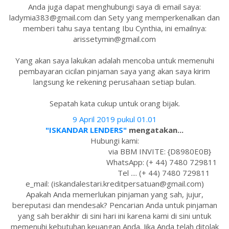
Anda juga dapat menghubungi saya di email saya:
ladymia383@gmail.com dan Sety yang memperkenalkan dan
memberi tahu saya tentang Ibu Cynthia, ini emailnya:
arissetymin@gmail.com
Yang akan saya lakukan adalah mencoba untuk memenuhi
pembayaran cicilan pinjaman saya yang akan saya kirim
langsung ke rekening perusahaan setiap bulan.
Sepatah kata cukup untuk orang bijak.
9 April 2019 pukul 01.01
"ISKANDAR LENDERS"
mengatakan...
Hubungi kami:
via BBM INVITE: {D8980E0B}
WhatsApp: (+ 44) 7480 729811
Tel .... (+ 44) 7480 729811
e_mail: (iskandalestari.kreditpersatuan@gmail.com)
Apakah Anda memerlukan pinjaman yang sah, jujur,
bereputasi dan mendesak? Pencarian Anda untuk pinjaman
yang sah berakhir di sini hari ini karena kami di sini untuk
memenuhi kebutuhan keuangan Anda. Jika Anda telah ditolak