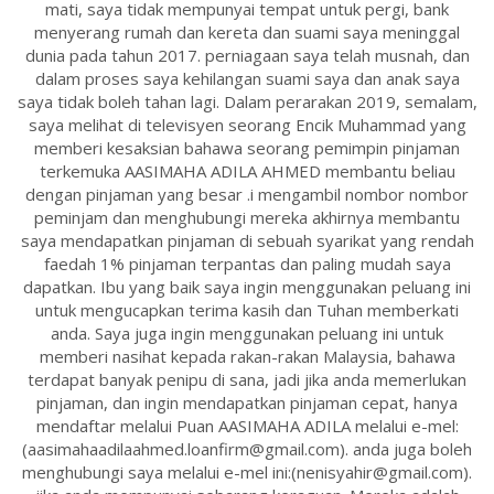
mati, saya tidak mempunyai tempat untuk pergi, bank
menyerang rumah dan kereta dan suami saya meninggal
dunia pada tahun 2017. perniagaan saya telah musnah, dan
dalam proses saya kehilangan suami saya dan anak saya
saya tidak boleh tahan lagi. Dalam perarakan 2019, semalam,
saya melihat di televisyen seorang Encik Muhammad yang
memberi kesaksian bahawa seorang pemimpin pinjaman
terkemuka AASIMAHA ADILA AHMED membantu beliau
dengan pinjaman yang besar .i mengambil nombor nombor
peminjam dan menghubungi mereka akhirnya membantu
saya mendapatkan pinjaman di sebuah syarikat yang rendah
faedah 1% pinjaman terpantas dan paling mudah saya
dapatkan. Ibu yang baik saya ingin menggunakan peluang ini
untuk mengucapkan terima kasih dan Tuhan memberkati
anda. Saya juga ingin menggunakan peluang ini untuk
memberi nasihat kepada rakan-rakan Malaysia, bahawa
terdapat banyak penipu di sana, jadi jika anda memerlukan
pinjaman, dan ingin mendapatkan pinjaman cepat, hanya
mendaftar melalui Puan AASIMAHA ADILA melalui e-mel:
(aasimahaadilaahmed.loanfirm@gmail.com). anda juga boleh
menghubungi saya melalui e-mel ini:(nenisyahir@gmail.com).