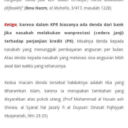
(difasakh)”
(
Ibnu Hazm
,
al Muhalla
, 3/417, masalah 1228)
Ketiga
,
karena dalam KPR biasanya ada denda dari bank
jika nasabah melakukan wanprestasi (cedera janji)
terhadap perjanjian kredit (PK)
. Misalnya denda kepada
nasabah yang menunggak pembayaran angsuran per bulan.
Atau denda kepada nasabah yang melunasi sisa angsuran lebih
awal dari waktu yang seharusnya.
Kedua macam denda tersebut hakikatnya adalah riba yang
diharamkan Islam, karena ia merupakan tambahan yang
disyaratkan atas pokok utang. (Prof Muhammad al Husain ash
Showa, al Syarat hal Jaza’iy fi al Duyuun: Dirasat Fiqhiyyah
Muqaranah, hlm 23-25)