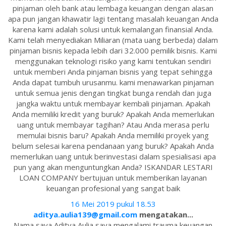
pinjaman oleh bank atau lembaga keuangan dengan alasan
apa pun jangan khawatir lagi tentang masalah keuangan Anda
karena kami adalah solusi untuk kemalangan finansial Anda.
Kami telah menyediakan Miliaran (mata uang berbeda) dalam
pinjaman bisnis kepada lebih dari 32.000 pemilik bisnis. Kami
menggunakan teknologi risiko yang kami tentukan sendiri
untuk memberi Anda pinjaman bisnis yang tepat sehingga
Anda dapat tumbuh urusanmu. kami menawarkan pinjaman
untuk semua jenis dengan tingkat bunga rendah dan juga
jangka waktu untuk membayar kembali pinjaman. Apakah
Anda memiliki kredit yang buruk? Apakah Anda memerlukan
uang untuk membayar tagihan? Atau Anda merasa perlu
memulai bisnis baru? Apakah Anda memiliki proyek yang
belum selesai karena pendanaan yang buruk? Apakah Anda
memerlukan uang untuk berinvestasi dalam spesialisasi apa
pun yang akan menguntungkan Anda? ISKANDAR LESTARI
LOAN COMPANY bertujuan untuk memberikan layanan
keuangan profesional yang sangat baik
16 Mei 2019 pukul 18.53
aditya.aulia139@gmail.com
mengatakan...
Nama saya Aditya Aulia saya mengalami trauma keuangan