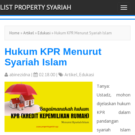
LIST PROPERTY SYARIAH
T
-->
o
g
Home
»
Artikel
»
Edukasi
» Hukum KPR Menurut Syariah Islam
g
l
Hukum KPR Menurut
e
n
Syariah Islam
a
v
abinezidna
|
02.18.00 |
Artikel
,
Edukasi
i
Tanya:
g
Ustadz, mohon
a
dijelaskan hukum
t
KPR dalam
i
pandangan
o
syariah Islam
n