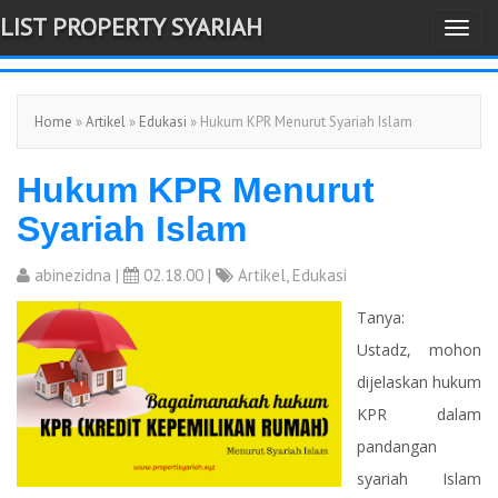
LIST PROPERTY SYARIAH
T
-->
o
g
Home
»
Artikel
»
Edukasi
» Hukum KPR Menurut Syariah Islam
g
l
Hukum KPR Menurut
e
n
Syariah Islam
a
v
abinezidna
|
02.18.00 |
Artikel
,
Edukasi
i
Tanya:
g
Ustadz, mohon
a
dijelaskan hukum
t
KPR dalam
i
pandangan
o
syariah Islam
n