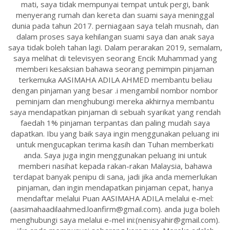
mati, saya tidak mempunyai tempat untuk pergi, bank
menyerang rumah dan kereta dan suami saya meninggal
dunia pada tahun 2017. perniagaan saya telah musnah, dan
dalam proses saya kehilangan suami saya dan anak saya
saya tidak boleh tahan lagi. Dalam perarakan 2019, semalam,
saya melihat di televisyen seorang Encik Muhammad yang
memberi kesaksian bahawa seorang pemimpin pinjaman
terkemuka AASIMAHA ADILA AHMED membantu beliau
dengan pinjaman yang besar .i mengambil nombor nombor
peminjam dan menghubungi mereka akhirnya membantu
saya mendapatkan pinjaman di sebuah syarikat yang rendah
faedah 1% pinjaman terpantas dan paling mudah saya
dapatkan. Ibu yang baik saya ingin menggunakan peluang ini
untuk mengucapkan terima kasih dan Tuhan memberkati
anda. Saya juga ingin menggunakan peluang ini untuk
memberi nasihat kepada rakan-rakan Malaysia, bahawa
terdapat banyak penipu di sana, jadi jika anda memerlukan
pinjaman, dan ingin mendapatkan pinjaman cepat, hanya
mendaftar melalui Puan AASIMAHA ADILA melalui e-mel:
(aasimahaadilaahmed.loanfirm@gmail.com). anda juga boleh
menghubungi saya melalui e-mel ini:(nenisyahir@gmail.com).