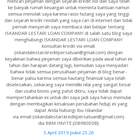
mencari pinjaman dengan sejarah kredit nol dan saya telah
ke banyak rumah keuangan untuk meminta bantuan namun
semua menolak saya karena rasio hutang saya yang tinggi
dan sejarah kredit rendah yang saya cari di internet dan tidak
pernah menyerah saya membaca dan belajar tentang
ISKANDAR LESTARI LOAN COMPANY di salah satu blog saya
menghubungi ISKANDAR LESTARI LOAN COMPANY
konsultan kredit via email:
(iskandalestari.kreditpersatuan@gmail.com) dengan
keyakinan bahwa pinjaman saya diberikan pada awal tahun ini
tahun dan harapan datang lagi, kemudian saya menyadari
bahwa tidak semua perusahaan pinjaman di blog benar-
benar palsu karena semua hautang finansial saya telah
diselesaikan, sekarang saya memiliki nilai yang sangat besar
dan usaha bisnis yang patut ditiru, saya tidak dapat
mempertahankan ini untuk diri saya jadi saya harus memulai
dengan membagikan kesaksian perubahan hidup ini yang
dapat Anda hubungi Ibu Iskandar
via email::(iskandalestari.kreditpersatuan@gmail.com)
dia BBM INVITE:{D8980E0B}
5 April 2019 pukul 23.26