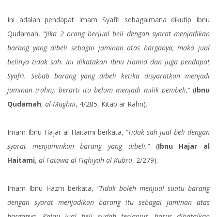
Ini adalah pendapat Imam Syafi’i sebagaimana dikutip Ibnu
Qudamah,
“Jika 2 orang berjual beli dengan syarat menjadikan
barang yang dibeli sebagai jaminan atas harganya, maka jual
belinya tidak sah. Ini dikatakan Ibnu Hamid dan juga pendapat
Syafi’i. Sebab barang yang dibeli ketika disyaratkan menjadi
jaminan (rahn), berarti itu belum menjadi milik pembeli,”
(
Ibnu
Qudamah
,
al-Mughni
, 4/285, Kitab ar Rahn).
Imam Ibnu Hajar al Haitami berkata,
“Tidak sah jual beli dengan
syarat menjaminkan barang yang dibeli.”
(
Ibnu Hajar al
Haitami
,
al Fatawa al Fiqhiyah al Kubra
, 2/279).
Imam Ibnu Hazm berkata,
“Tidak boleh menjual suatu barang
dengan syarat menjadikan barang itu sebagai jaminan atas
harganya. Kalau jual beli sudah terlanjur, harus dibatalkan