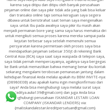
karena saya ditipu dan ditipu oleh banyak perusahaan
pinjaman online dan saya pikir tidak ada yang baik bisa keluar
dari transaksi online tapi semua keraguan saya segera
dibawa untuk beristirahat saat teman saya mengenalkan
saya. untuk Ibu pada awalnya saya pikir itu masih akan
menjadi permainan bore yang sama saya harus memaksa diri
untuk mengikuti semua proses karena mereka sampai pada
kejutan terbesar saya setelah memenuhi semua
persyaratan karena permintaan oleh proses saya bisa
mendapatkan pinjaman sebesar 350jt di rekening Bank
Central Asia (BCA) saya saat saya waspada di telepon saya,
saya tidak pernah mempercayainya, agaknya saya bergegas
ke Bank untuk memastikan bahwa memang benar ibu kontak
sekarang mengalami terobosan pemanasan jantung dalam
kehidupan finansial Anda melalui apakah itu BBM INVITE-nya:
{D8980E0B} atau apakah kamu ingin mengkonfirmasi dari
saya? Anda bisa menghubungi saya melalui surat saya:
{aditya.aulia139@gmail.com} dan juga Anda bisa
menghubungi perusahaan ISKANDAR LESTARI LOAN
COMPANY (ISKANDAR LENDERS) via:
{mail:iskandalestari.kreditpersatuan@gmail.com}