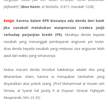
(difasakh)”
(
Ibnu Hazm
,
al Muhalla
, 3/417, masalah 1228)
Ketiga
,
karena dalam KPR biasanya ada denda dari bank
jika nasabah melakukan wanprestasi (cedera janji)
terhadap perjanjian kredit (PK)
. Misalnya denda kepada
nasabah yang menunggak pembayaran angsuran per bulan.
Atau denda kepada nasabah yang melunasi sisa angsuran lebih
awal dari waktu yang seharusnya.
Kedua macam denda tersebut hakikatnya adalah riba yang
diharamkan Islam, karena ia merupakan tambahan yang
disyaratkan atas pokok utang. (Prof Muhammad al Husain ash
Showa, al Syarat hal Jaza’iy fi al Duyuun: Dirasat Fiqhiyyah
Muqaranah, hlm 23-25)