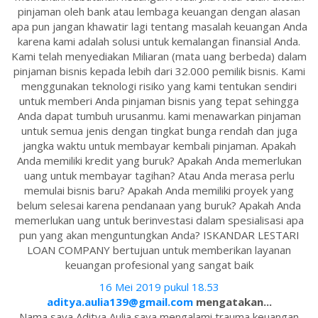
pinjaman oleh bank atau lembaga keuangan dengan alasan
apa pun jangan khawatir lagi tentang masalah keuangan Anda
karena kami adalah solusi untuk kemalangan finansial Anda.
Kami telah menyediakan Miliaran (mata uang berbeda) dalam
pinjaman bisnis kepada lebih dari 32.000 pemilik bisnis. Kami
menggunakan teknologi risiko yang kami tentukan sendiri
untuk memberi Anda pinjaman bisnis yang tepat sehingga
Anda dapat tumbuh urusanmu. kami menawarkan pinjaman
untuk semua jenis dengan tingkat bunga rendah dan juga
jangka waktu untuk membayar kembali pinjaman. Apakah
Anda memiliki kredit yang buruk? Apakah Anda memerlukan
uang untuk membayar tagihan? Atau Anda merasa perlu
memulai bisnis baru? Apakah Anda memiliki proyek yang
belum selesai karena pendanaan yang buruk? Apakah Anda
memerlukan uang untuk berinvestasi dalam spesialisasi apa
pun yang akan menguntungkan Anda? ISKANDAR LESTARI
LOAN COMPANY bertujuan untuk memberikan layanan
keuangan profesional yang sangat baik
16 Mei 2019 pukul 18.53
aditya.aulia139@gmail.com
mengatakan...
Nama saya Aditya Aulia saya mengalami trauma keuangan