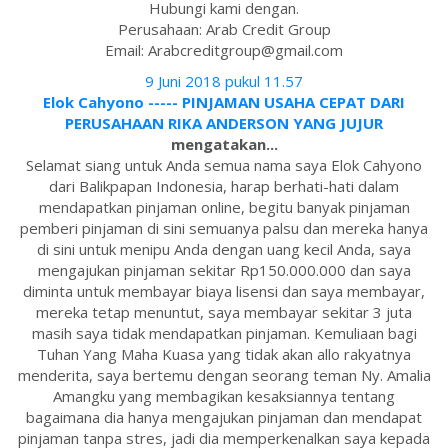
Hubungi kami dengan.
Perusahaan: Arab Credit Group
Email: Arabcreditgroup@gmail.com
9 Juni 2018 pukul 11.57
Elok Cahyono ----- PINJAMAN USAHA CEPAT DARI
PERUSAHAAN RIKA ANDERSON YANG JUJUR
mengatakan...
Selamat siang untuk Anda semua nama saya Elok Cahyono
dari Balikpapan Indonesia, harap berhati-hati dalam
mendapatkan pinjaman online, begitu banyak pinjaman
pemberi pinjaman di sini semuanya palsu dan mereka hanya
di sini untuk menipu Anda dengan uang kecil Anda, saya
mengajukan pinjaman sekitar Rp150.000.000 dan saya
diminta untuk membayar biaya lisensi dan saya membayar,
mereka tetap menuntut, saya membayar sekitar 3 juta
masih saya tidak mendapatkan pinjaman. Kemuliaan bagi
Tuhan Yang Maha Kuasa yang tidak akan allo rakyatnya
menderita, saya bertemu dengan seorang teman Ny. Amalia
Amangku yang membagikan kesaksiannya tentang
bagaimana dia hanya mengajukan pinjaman dan mendapat
pinjaman tanpa stres, jadi dia memperkenalkan saya kepada