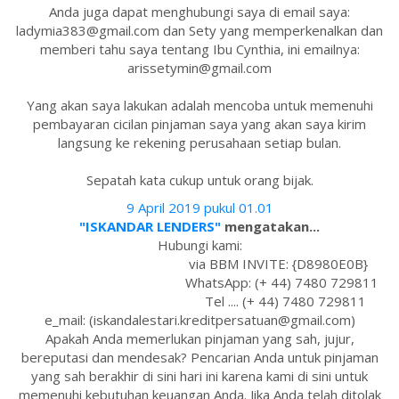
Anda juga dapat menghubungi saya di email saya:
ladymia383@gmail.com dan Sety yang memperkenalkan dan
memberi tahu saya tentang Ibu Cynthia, ini emailnya:
arissetymin@gmail.com
Yang akan saya lakukan adalah mencoba untuk memenuhi
pembayaran cicilan pinjaman saya yang akan saya kirim
langsung ke rekening perusahaan setiap bulan.
Sepatah kata cukup untuk orang bijak.
9 April 2019 pukul 01.01
"ISKANDAR LENDERS"
mengatakan...
Hubungi kami:
via BBM INVITE: {D8980E0B}
WhatsApp: (+ 44) 7480 729811
Tel .... (+ 44) 7480 729811
e_mail: (iskandalestari.kreditpersatuan@gmail.com)
Apakah Anda memerlukan pinjaman yang sah, jujur,
bereputasi dan mendesak? Pencarian Anda untuk pinjaman
yang sah berakhir di sini hari ini karena kami di sini untuk
memenuhi kebutuhan keuangan Anda. Jika Anda telah ditolak