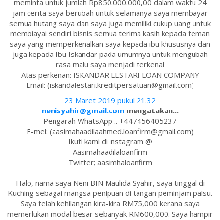
meminta untuk jumlah Rp850.000.000,00 dalam waktu 24
jam cerita saya berubah untuk selamanya saya membayar
semua hutang saya dan saya juga memiliki cukup uang untuk
membiayai sendiri bisnis semua terima kasih kepada teman
saya yang memperkenalkan saya kepada ibu khususnya dan
juga kepada Ibu Iskandar pada umumnya untuk mengubah
rasa malu saya menjadi terkenal
Atas perkenan: ISKANDAR LESTARI LOAN COMPANY
Email: (iskandalestari.kreditpersatuan@gmail.com)
23 Maret 2019 pukul 21.32
nenisyahir@gmail.com
mengatakan...
Pengarah WhatsApp .. +447456405237
E-mel: (aasimahaadilaahmed.loanfirm@gmail.com)
Ikuti kami di instagram @
Aasimahaadilaloanfirm
Twitter; aasimhaloanfirm
Halo, nama saya Neni BIN Maulida Syahir, saya tinggal di
Kuching sebagai mangsa penipuan di tangan peminjam palsu.
Saya telah kehilangan kira-kira RM75,000 kerana saya
memerlukan modal besar sebanyak RM600,000. Saya hampir