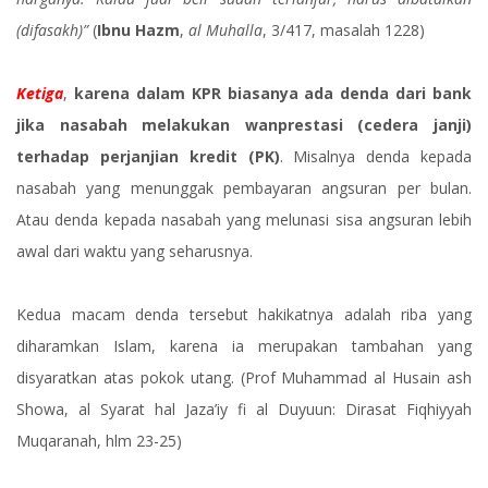
(difasakh)”
(
Ibnu Hazm
,
al Muhalla
, 3/417, masalah 1228)
Ketiga
,
karena dalam KPR biasanya ada denda dari bank
jika nasabah melakukan wanprestasi (cedera janji)
terhadap perjanjian kredit (PK)
. Misalnya denda kepada
nasabah yang menunggak pembayaran angsuran per bulan.
Atau denda kepada nasabah yang melunasi sisa angsuran lebih
awal dari waktu yang seharusnya.
Kedua macam denda tersebut hakikatnya adalah riba yang
diharamkan Islam, karena ia merupakan tambahan yang
disyaratkan atas pokok utang. (Prof Muhammad al Husain ash
Showa, al Syarat hal Jaza’iy fi al Duyuun: Dirasat Fiqhiyyah
Muqaranah, hlm 23-25)