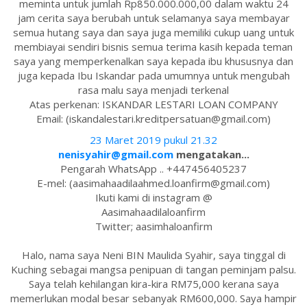
meminta untuk jumlah Rp850.000.000,00 dalam waktu 24
jam cerita saya berubah untuk selamanya saya membayar
semua hutang saya dan saya juga memiliki cukup uang untuk
membiayai sendiri bisnis semua terima kasih kepada teman
saya yang memperkenalkan saya kepada ibu khususnya dan
juga kepada Ibu Iskandar pada umumnya untuk mengubah
rasa malu saya menjadi terkenal
Atas perkenan: ISKANDAR LESTARI LOAN COMPANY
Email: (iskandalestari.kreditpersatuan@gmail.com)
23 Maret 2019 pukul 21.32
nenisyahir@gmail.com
mengatakan...
Pengarah WhatsApp .. +447456405237
E-mel: (aasimahaadilaahmed.loanfirm@gmail.com)
Ikuti kami di instagram @
Aasimahaadilaloanfirm
Twitter; aasimhaloanfirm
Halo, nama saya Neni BIN Maulida Syahir, saya tinggal di
Kuching sebagai mangsa penipuan di tangan peminjam palsu.
Saya telah kehilangan kira-kira RM75,000 kerana saya
memerlukan modal besar sebanyak RM600,000. Saya hampir