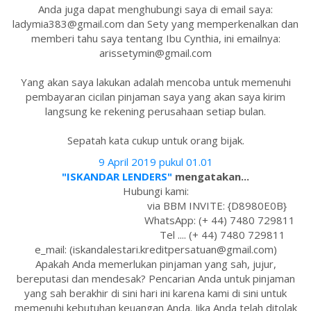
Anda juga dapat menghubungi saya di email saya:
ladymia383@gmail.com dan Sety yang memperkenalkan dan
memberi tahu saya tentang Ibu Cynthia, ini emailnya:
arissetymin@gmail.com
Yang akan saya lakukan adalah mencoba untuk memenuhi
pembayaran cicilan pinjaman saya yang akan saya kirim
langsung ke rekening perusahaan setiap bulan.
Sepatah kata cukup untuk orang bijak.
9 April 2019 pukul 01.01
"ISKANDAR LENDERS"
mengatakan...
Hubungi kami:
via BBM INVITE: {D8980E0B}
WhatsApp: (+ 44) 7480 729811
Tel .... (+ 44) 7480 729811
e_mail: (iskandalestari.kreditpersatuan@gmail.com)
Apakah Anda memerlukan pinjaman yang sah, jujur,
bereputasi dan mendesak? Pencarian Anda untuk pinjaman
yang sah berakhir di sini hari ini karena kami di sini untuk
memenuhi kebutuhan keuangan Anda. Jika Anda telah ditolak