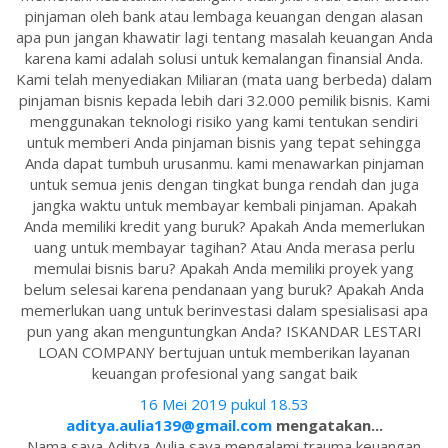
pinjaman oleh bank atau lembaga keuangan dengan alasan
apa pun jangan khawatir lagi tentang masalah keuangan Anda
karena kami adalah solusi untuk kemalangan finansial Anda.
Kami telah menyediakan Miliaran (mata uang berbeda) dalam
pinjaman bisnis kepada lebih dari 32.000 pemilik bisnis. Kami
menggunakan teknologi risiko yang kami tentukan sendiri
untuk memberi Anda pinjaman bisnis yang tepat sehingga
Anda dapat tumbuh urusanmu. kami menawarkan pinjaman
untuk semua jenis dengan tingkat bunga rendah dan juga
jangka waktu untuk membayar kembali pinjaman. Apakah
Anda memiliki kredit yang buruk? Apakah Anda memerlukan
uang untuk membayar tagihan? Atau Anda merasa perlu
memulai bisnis baru? Apakah Anda memiliki proyek yang
belum selesai karena pendanaan yang buruk? Apakah Anda
memerlukan uang untuk berinvestasi dalam spesialisasi apa
pun yang akan menguntungkan Anda? ISKANDAR LESTARI
LOAN COMPANY bertujuan untuk memberikan layanan
keuangan profesional yang sangat baik
16 Mei 2019 pukul 18.53
aditya.aulia139@gmail.com
mengatakan...
Nama saya Aditya Aulia saya mengalami trauma keuangan