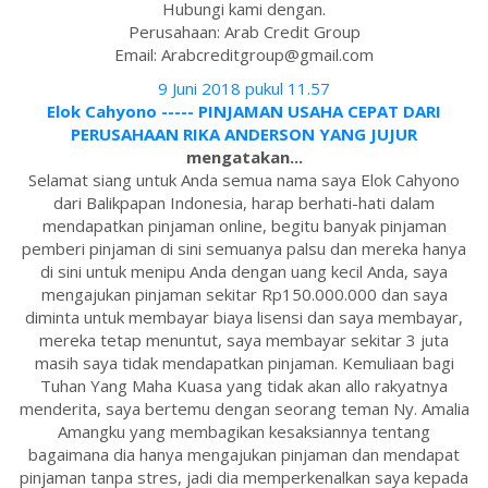
Hubungi kami dengan.
Perusahaan: Arab Credit Group
Email: Arabcreditgroup@gmail.com
9 Juni 2018 pukul 11.57
Elok Cahyono ----- PINJAMAN USAHA CEPAT DARI
PERUSAHAAN RIKA ANDERSON YANG JUJUR
mengatakan...
Selamat siang untuk Anda semua nama saya Elok Cahyono
dari Balikpapan Indonesia, harap berhati-hati dalam
mendapatkan pinjaman online, begitu banyak pinjaman
pemberi pinjaman di sini semuanya palsu dan mereka hanya
di sini untuk menipu Anda dengan uang kecil Anda, saya
mengajukan pinjaman sekitar Rp150.000.000 dan saya
diminta untuk membayar biaya lisensi dan saya membayar,
mereka tetap menuntut, saya membayar sekitar 3 juta
masih saya tidak mendapatkan pinjaman. Kemuliaan bagi
Tuhan Yang Maha Kuasa yang tidak akan allo rakyatnya
menderita, saya bertemu dengan seorang teman Ny. Amalia
Amangku yang membagikan kesaksiannya tentang
bagaimana dia hanya mengajukan pinjaman dan mendapat
pinjaman tanpa stres, jadi dia memperkenalkan saya kepada