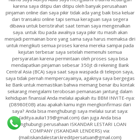
karena saya ditipu dan ditipu oleh banyak perusahaan
pinjaman online dan saya pikir tidak ada yang baik bisa keluar
dari transaksi online tapi semua keraguan saya segera
dibawa untuk beristirahat saat teman saya mengenalkan
saya. untuk Ibu pada awalnya saya pikir itu masih akan
menjadi permainan bore yang sama saya harus memaksa diri
untuk mengikuti semua proses karena mereka sampai pada
kejutan terbesar saya setelah memenuhi semua
persyaratan karena permintaan oleh proses saya bisa
mendapatkan pinjaman sebesar 350jt di rekening Bank
Central Asia (BCA) saya saat saya waspada di telepon saya,
saya tidak pernah mempercayainya, agaknya saya bergegas
ke Bank untuk memastikan bahwa memang benar ibu kontak
sekarang mengalami terobosan pemanasan jantung dalam
kehidupan finansial Anda melalui apakah itu BBM INVITE-nya:
{D8980E0B} atau apakah kamu ingin mengkonfirmasi dari
saya? Anda bisa menghubungi saya melalui surat saya:
{aditya.aulia139@gmail.com} dan juga Anda bisa
menghubungi perusahaan ISKANDAR LESTARI LOAN
COMPANY (ISKANDAR LENDERS) via:
{mail:iskandalestari.kreditpersatuan@gmail.com}