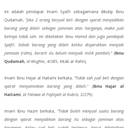
Ini adalah pendapat Imam Syafi’i sebagaimana dikutip Ibnu
Qudamah,
“Jika 2 orang berjual beli dengan syarat menjadikan
barang yang dibeli sebagai jaminan atas harganya, maka jual
belinya tidak sah. Ini dikatakan Ibnu Hamid dan juga pendapat
Syafi’i. Sebab barang yang dibeli ketika disyaratkan menjadi
jaminan (rahn), berarti itu belum menjadi milik pembeli,”
(
Ibnu
Qudamah
,
al-Mughni
, 4/285, Kitab ar Rahn).
Imam Ibnu Hajar al Haitami berkata,
“Tidak sah jual beli dengan
syarat menjaminkan barang yang dibeli.”
(
Ibnu Hajar al
Haitami
,
al Fatawa al Fiqhiyah al Kubra
, 2/279).
Imam Ibnu Hazm berkata,
“Tidak boleh menjual suatu barang
dengan syarat menjadikan barang itu sebagai jaminan atas
harganya. Kalau jual beli sudah terlanjur, harus dibatalkan