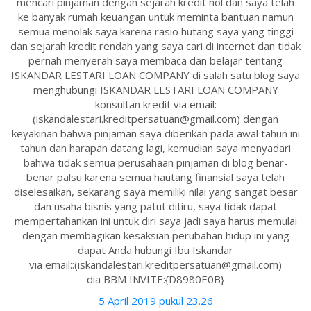
mencari pinjaman dengan sejarah kredit nol dan saya telah
ke banyak rumah keuangan untuk meminta bantuan namun
semua menolak saya karena rasio hutang saya yang tinggi
dan sejarah kredit rendah yang saya cari di internet dan tidak
pernah menyerah saya membaca dan belajar tentang
ISKANDAR LESTARI LOAN COMPANY di salah satu blog saya
menghubungi ISKANDAR LESTARI LOAN COMPANY
konsultan kredit via email:
(iskandalestari.kreditpersatuan@gmail.com) dengan
keyakinan bahwa pinjaman saya diberikan pada awal tahun ini
tahun dan harapan datang lagi, kemudian saya menyadari
bahwa tidak semua perusahaan pinjaman di blog benar-
benar palsu karena semua hautang finansial saya telah
diselesaikan, sekarang saya memiliki nilai yang sangat besar
dan usaha bisnis yang patut ditiru, saya tidak dapat
mempertahankan ini untuk diri saya jadi saya harus memulai
dengan membagikan kesaksian perubahan hidup ini yang
dapat Anda hubungi Ibu Iskandar
via email::(iskandalestari.kreditpersatuan@gmail.com)
dia BBM INVITE:{D8980E0B}
5 April 2019 pukul 23.26