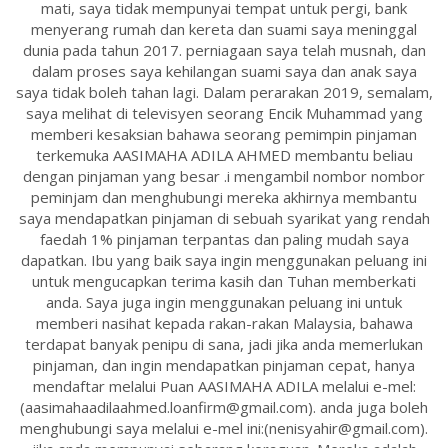
mati, saya tidak mempunyai tempat untuk pergi, bank
menyerang rumah dan kereta dan suami saya meninggal
dunia pada tahun 2017. perniagaan saya telah musnah, dan
dalam proses saya kehilangan suami saya dan anak saya
saya tidak boleh tahan lagi. Dalam perarakan 2019, semalam,
saya melihat di televisyen seorang Encik Muhammad yang
memberi kesaksian bahawa seorang pemimpin pinjaman
terkemuka AASIMAHA ADILA AHMED membantu beliau
dengan pinjaman yang besar .i mengambil nombor nombor
peminjam dan menghubungi mereka akhirnya membantu
saya mendapatkan pinjaman di sebuah syarikat yang rendah
faedah 1% pinjaman terpantas dan paling mudah saya
dapatkan. Ibu yang baik saya ingin menggunakan peluang ini
untuk mengucapkan terima kasih dan Tuhan memberkati
anda. Saya juga ingin menggunakan peluang ini untuk
memberi nasihat kepada rakan-rakan Malaysia, bahawa
terdapat banyak penipu di sana, jadi jika anda memerlukan
pinjaman, dan ingin mendapatkan pinjaman cepat, hanya
mendaftar melalui Puan AASIMAHA ADILA melalui e-mel:
(aasimahaadilaahmed.loanfirm@gmail.com). anda juga boleh
menghubungi saya melalui e-mel ini:(nenisyahir@gmail.com).