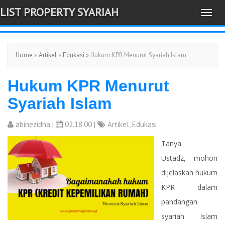
LIST PROPERTY SYARIAH
T
-->
o
g
Home
»
Artikel
»
Edukasi
» Hukum KPR Menurut Syariah Islam
g
l
Hukum KPR Menurut
e
n
Syariah Islam
a
v
abinezidna
|
02.18.00 |
Artikel
,
Edukasi
i
Tanya:
g
Ustadz, mohon
a
dijelaskan hukum
t
KPR dalam
i
pandangan
o
syariah Islam
n