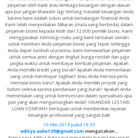
pinjaman oleh bank atau lembaga keuangan dengan alasan
apa pun jangan khawatir lagi tentang masalah keuangan Anda
karena kami adalah solusi untuk kemalangan finansial Anda.
Kami telah menyediakan Miliaran (mata uang berbeda) dalam
pinjaman bisnis kepada lebih dari 32.000 pemilik bisnis. Kami
menggunakan teknologi risiko yang kami tentukan sendiri
untuk memberi Anda pinjaman bisnis yang tepat sehingga
Anda dapat tumbuh urusanmu. kami menawarkan pinjaman
untuk semua jenis dengan tingkat bunga rendah dan juga
jangka waktu untuk membayar kembali pinjaman. Apakah
Anda memiliki kredit yang buruk? Apakah Anda memerlukan
uang untuk membayar tagihan? Atau Anda merasa perlu
memulai bisnis baru? Apakah Anda memiliki proyek yang
belum selesai karena pendanaan yang buruk? Apakah Anda
memerlukan uang untuk berinvestasi dalam spesialisasi apa
pun yang akan menguntungkan Anda? ISKANDAR LESTARI
LOAN COMPANY bertujuan untuk memberikan layanan
keuangan profesional yang sangat baik
16 Mei 2019 pukul 18.53
aditya.aulia139@gmail.com
mengatakan...
Nama saya Aditya Aulia saya mengalami trauma keuangan