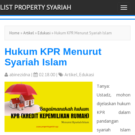
LIST PROPERTY SYARIAH
T
-->
o
g
Home
»
Artikel
»
Edukasi
» Hukum KPR Menurut Syariah Islam
g
l
Hukum KPR Menurut
e
n
Syariah Islam
a
v
abinezidna
|
02.18.00 |
Artikel
,
Edukasi
i
Tanya:
g
Ustadz, mohon
a
dijelaskan hukum
t
KPR dalam
i
pandangan
o
syariah Islam
n