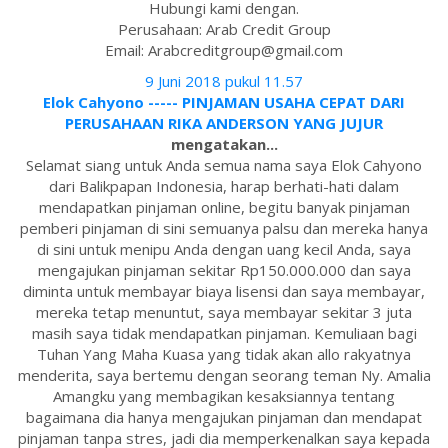
Hubungi kami dengan.
Perusahaan: Arab Credit Group
Email: Arabcreditgroup@gmail.com
9 Juni 2018 pukul 11.57
Elok Cahyono ----- PINJAMAN USAHA CEPAT DARI
PERUSAHAAN RIKA ANDERSON YANG JUJUR
mengatakan...
Selamat siang untuk Anda semua nama saya Elok Cahyono
dari Balikpapan Indonesia, harap berhati-hati dalam
mendapatkan pinjaman online, begitu banyak pinjaman
pemberi pinjaman di sini semuanya palsu dan mereka hanya
di sini untuk menipu Anda dengan uang kecil Anda, saya
mengajukan pinjaman sekitar Rp150.000.000 dan saya
diminta untuk membayar biaya lisensi dan saya membayar,
mereka tetap menuntut, saya membayar sekitar 3 juta
masih saya tidak mendapatkan pinjaman. Kemuliaan bagi
Tuhan Yang Maha Kuasa yang tidak akan allo rakyatnya
menderita, saya bertemu dengan seorang teman Ny. Amalia
Amangku yang membagikan kesaksiannya tentang
bagaimana dia hanya mengajukan pinjaman dan mendapat
pinjaman tanpa stres, jadi dia memperkenalkan saya kepada