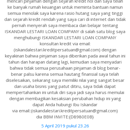
mencari pinjaman dengan sejarah kredit nol dan saya telah
ke banyak rumah keuangan untuk meminta bantuan namun
semua menolak saya karena rasio hutang saya yang tinggi
dan sejarah kredit rendah yang saya cari di internet dan tidak
pernah menyerah saya membaca dan belajar tentang
ISKANDAR LESTARI LOAN COMPANY di salah satu blog saya
menghubungi ISKANDAR LESTARI LOAN COMPANY
konsultan kredit via email:
(iskandalestari.kreditpersatuan@gmail.com) dengan
keyakinan bahwa pinjaman saya diberikan pada awal tahun ini
tahun dan harapan datang lagi, kemudian saya menyadari
bahwa tidak semua perusahaan pinjaman di blog benar-
benar palsu karena semua hautang finansial saya telah
diselesaikan, sekarang saya memiliki nilai yang sangat besar
dan usaha bisnis yang patut ditiru, saya tidak dapat
mempertahankan ini untuk diri saya jadi saya harus memulai
dengan membagikan kesaksian perubahan hidup ini yang
dapat Anda hubungi Ibu Iskandar
via email::(iskandalestari.kreditpersatuan@gmail.com)
dia BBM INVITE:{D8980E0B}
5 April 2019 pukul 23.26