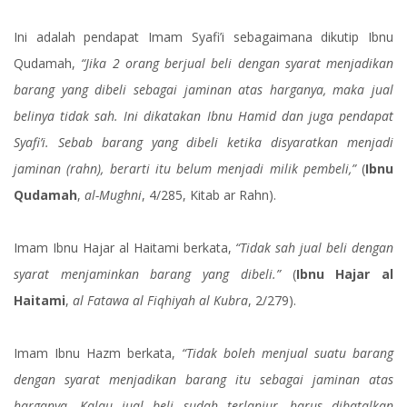
Ini adalah pendapat Imam Syafi’i sebagaimana dikutip Ibnu
Qudamah,
“Jika 2 orang berjual beli dengan syarat menjadikan
barang yang dibeli sebagai jaminan atas harganya, maka jual
belinya tidak sah. Ini dikatakan Ibnu Hamid dan juga pendapat
Syafi’i. Sebab barang yang dibeli ketika disyaratkan menjadi
jaminan (rahn), berarti itu belum menjadi milik pembeli,”
(
Ibnu
Qudamah
,
al-Mughni
, 4/285, Kitab ar Rahn).
Imam Ibnu Hajar al Haitami berkata,
“Tidak sah jual beli dengan
syarat menjaminkan barang yang dibeli.”
(
Ibnu Hajar al
Haitami
,
al Fatawa al Fiqhiyah al Kubra
, 2/279).
Imam Ibnu Hazm berkata,
“Tidak boleh menjual suatu barang
dengan syarat menjadikan barang itu sebagai jaminan atas
harganya. Kalau jual beli sudah terlanjur, harus dibatalkan