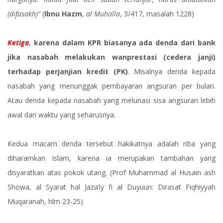
(difasakh)”
(
Ibnu Hazm
,
al Muhalla
, 3/417, masalah 1228)
Ketiga
,
karena dalam KPR biasanya ada denda dari bank
jika nasabah melakukan wanprestasi (cedera janji)
terhadap perjanjian kredit (PK)
. Misalnya denda kepada
nasabah yang menunggak pembayaran angsuran per bulan.
Atau denda kepada nasabah yang melunasi sisa angsuran lebih
awal dari waktu yang seharusnya.
Kedua macam denda tersebut hakikatnya adalah riba yang
diharamkan Islam, karena ia merupakan tambahan yang
disyaratkan atas pokok utang. (Prof Muhammad al Husain ash
Showa, al Syarat hal Jaza’iy fi al Duyuun: Dirasat Fiqhiyyah
Muqaranah, hlm 23-25)