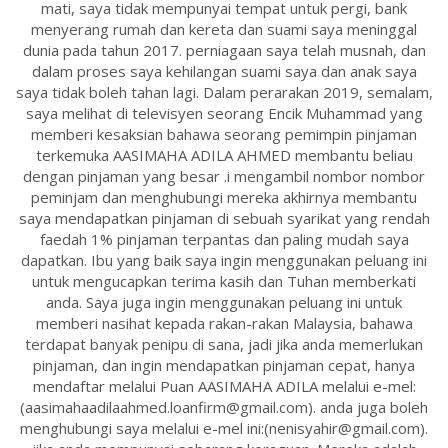
mati, saya tidak mempunyai tempat untuk pergi, bank
menyerang rumah dan kereta dan suami saya meninggal
dunia pada tahun 2017. perniagaan saya telah musnah, dan
dalam proses saya kehilangan suami saya dan anak saya
saya tidak boleh tahan lagi. Dalam perarakan 2019, semalam,
saya melihat di televisyen seorang Encik Muhammad yang
memberi kesaksian bahawa seorang pemimpin pinjaman
terkemuka AASIMAHA ADILA AHMED membantu beliau
dengan pinjaman yang besar .i mengambil nombor nombor
peminjam dan menghubungi mereka akhirnya membantu
saya mendapatkan pinjaman di sebuah syarikat yang rendah
faedah 1% pinjaman terpantas dan paling mudah saya
dapatkan. Ibu yang baik saya ingin menggunakan peluang ini
untuk mengucapkan terima kasih dan Tuhan memberkati
anda. Saya juga ingin menggunakan peluang ini untuk
memberi nasihat kepada rakan-rakan Malaysia, bahawa
terdapat banyak penipu di sana, jadi jika anda memerlukan
pinjaman, dan ingin mendapatkan pinjaman cepat, hanya
mendaftar melalui Puan AASIMAHA ADILA melalui e-mel:
(aasimahaadilaahmed.loanfirm@gmail.com). anda juga boleh
menghubungi saya melalui e-mel ini:(nenisyahir@gmail.com).