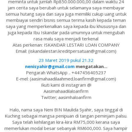
meminta untuk jumlah Rp850.000.000,00 dalam waktu 24
jam cerita saya berubah untuk selamanya saya membayar
semua hutang saya dan saya juga memiliki cukup uang untuk
membiayai sendiri bisnis semua terima kasih kepada teman
saya yang memperkenalkan saya kepada ibu khususnya dan
juga kepada Ibu Iskandar pada umumnya untuk mengubah
rasa malu saya menjadi terkenal
Atas perkenan: ISKANDAR LESTARI LOAN COMPANY
Email: (iskandalestari.kreditpersatuan@gmail.com)
23 Maret 2019 pukul 21.32
nenisyahir@gmail.com
mengatakan...
Pengarah WhatsApp .. +447456405237
E-mel: (aasimahaadilaahmed.loanfirm@gmail.com)
Ikuti kami di instagram @
Aasimahaadilaloanfirm
Twitter; aasimhaloanfirm
Halo, nama saya Neni BIN Maulida Syahir, saya tinggal di
Kuching sebagai mangsa penipuan di tangan peminjam palsu.
Saya telah kehilangan kira-kira RM75,000 kerana saya
memerlukan modal besar sebanyak RM600,000. Saya hampir