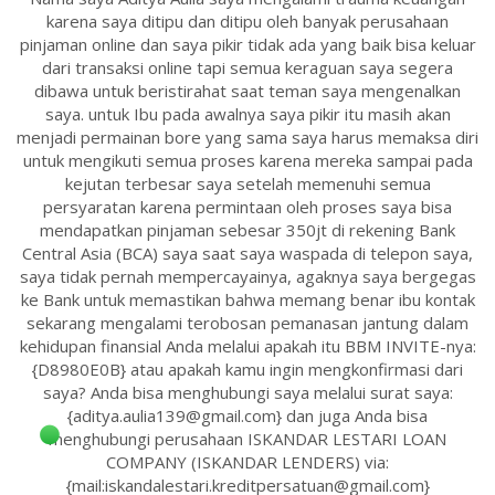
karena saya ditipu dan ditipu oleh banyak perusahaan
pinjaman online dan saya pikir tidak ada yang baik bisa keluar
dari transaksi online tapi semua keraguan saya segera
dibawa untuk beristirahat saat teman saya mengenalkan
saya. untuk Ibu pada awalnya saya pikir itu masih akan
menjadi permainan bore yang sama saya harus memaksa diri
untuk mengikuti semua proses karena mereka sampai pada
kejutan terbesar saya setelah memenuhi semua
persyaratan karena permintaan oleh proses saya bisa
mendapatkan pinjaman sebesar 350jt di rekening Bank
Central Asia (BCA) saya saat saya waspada di telepon saya,
saya tidak pernah mempercayainya, agaknya saya bergegas
ke Bank untuk memastikan bahwa memang benar ibu kontak
sekarang mengalami terobosan pemanasan jantung dalam
kehidupan finansial Anda melalui apakah itu BBM INVITE-nya:
{D8980E0B} atau apakah kamu ingin mengkonfirmasi dari
saya? Anda bisa menghubungi saya melalui surat saya:
{aditya.aulia139@gmail.com} dan juga Anda bisa
menghubungi perusahaan ISKANDAR LESTARI LOAN
COMPANY (ISKANDAR LENDERS) via:
{mail:iskandalestari.kreditpersatuan@gmail.com}