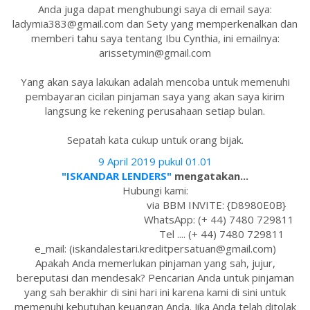
Anda juga dapat menghubungi saya di email saya:
ladymia383@gmail.com dan Sety yang memperkenalkan dan
memberi tahu saya tentang Ibu Cynthia, ini emailnya:
arissetymin@gmail.com
Yang akan saya lakukan adalah mencoba untuk memenuhi
pembayaran cicilan pinjaman saya yang akan saya kirim
langsung ke rekening perusahaan setiap bulan.
Sepatah kata cukup untuk orang bijak.
9 April 2019 pukul 01.01
"ISKANDAR LENDERS"
mengatakan...
Hubungi kami:
via BBM INVITE: {D8980E0B}
WhatsApp: (+ 44) 7480 729811
Tel .... (+ 44) 7480 729811
e_mail: (iskandalestari.kreditpersatuan@gmail.com)
Apakah Anda memerlukan pinjaman yang sah, jujur,
bereputasi dan mendesak? Pencarian Anda untuk pinjaman
yang sah berakhir di sini hari ini karena kami di sini untuk
memenuhi kebutuhan keuangan Anda. Jika Anda telah ditolak