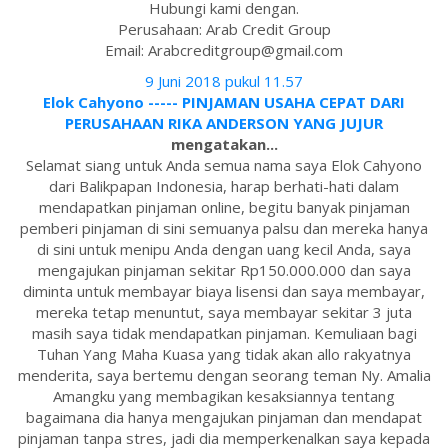
Hubungi kami dengan.
Perusahaan: Arab Credit Group
Email: Arabcreditgroup@gmail.com
9 Juni 2018 pukul 11.57
Elok Cahyono ----- PINJAMAN USAHA CEPAT DARI
PERUSAHAAN RIKA ANDERSON YANG JUJUR
mengatakan...
Selamat siang untuk Anda semua nama saya Elok Cahyono
dari Balikpapan Indonesia, harap berhati-hati dalam
mendapatkan pinjaman online, begitu banyak pinjaman
pemberi pinjaman di sini semuanya palsu dan mereka hanya
di sini untuk menipu Anda dengan uang kecil Anda, saya
mengajukan pinjaman sekitar Rp150.000.000 dan saya
diminta untuk membayar biaya lisensi dan saya membayar,
mereka tetap menuntut, saya membayar sekitar 3 juta
masih saya tidak mendapatkan pinjaman. Kemuliaan bagi
Tuhan Yang Maha Kuasa yang tidak akan allo rakyatnya
menderita, saya bertemu dengan seorang teman Ny. Amalia
Amangku yang membagikan kesaksiannya tentang
bagaimana dia hanya mengajukan pinjaman dan mendapat
pinjaman tanpa stres, jadi dia memperkenalkan saya kepada