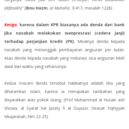
(difasakh)”
(
Ibnu Hazm
,
al Muhalla
, 3/417, masalah 1228)
Ketiga
,
karena dalam KPR biasanya ada denda dari bank
jika nasabah melakukan wanprestasi (cedera janji)
terhadap perjanjian kredit (PK)
. Misalnya denda kepada
nasabah yang menunggak pembayaran angsuran per bulan.
Atau denda kepada nasabah yang melunasi sisa angsuran lebih
awal dari waktu yang seharusnya.
Kedua macam denda tersebut hakikatnya adalah riba yang
diharamkan Islam, karena ia merupakan tambahan yang
disyaratkan atas pokok utang. (Prof Muhammad al Husain ash
Showa, al Syarat hal Jaza’iy fi al Duyuun: Dirasat Fiqhiyyah
Muqaranah, hlm 23-25)