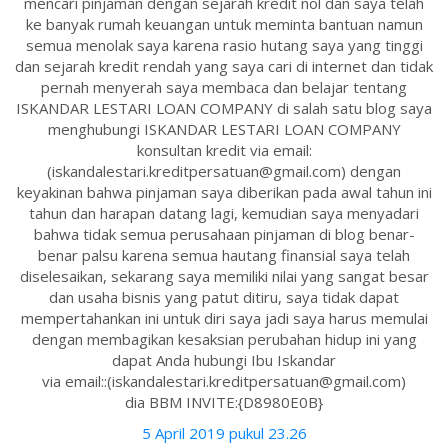
mencari pinjaman dengan sejarah kredit nol dan saya telah
ke banyak rumah keuangan untuk meminta bantuan namun
semua menolak saya karena rasio hutang saya yang tinggi
dan sejarah kredit rendah yang saya cari di internet dan tidak
pernah menyerah saya membaca dan belajar tentang
ISKANDAR LESTARI LOAN COMPANY di salah satu blog saya
menghubungi ISKANDAR LESTARI LOAN COMPANY
konsultan kredit via email:
(iskandalestari.kreditpersatuan@gmail.com) dengan
keyakinan bahwa pinjaman saya diberikan pada awal tahun ini
tahun dan harapan datang lagi, kemudian saya menyadari
bahwa tidak semua perusahaan pinjaman di blog benar-
benar palsu karena semua hautang finansial saya telah
diselesaikan, sekarang saya memiliki nilai yang sangat besar
dan usaha bisnis yang patut ditiru, saya tidak dapat
mempertahankan ini untuk diri saya jadi saya harus memulai
dengan membagikan kesaksian perubahan hidup ini yang
dapat Anda hubungi Ibu Iskandar
via email::(iskandalestari.kreditpersatuan@gmail.com)
dia BBM INVITE:{D8980E0B}
5 April 2019 pukul 23.26