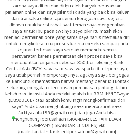
karena saya ditipu dan ditipu oleh banyak perusahaan
pinjaman online dan saya pikir tidak ada yang baik bisa keluar
dari transaksi online tapi semua keraguan saya segera
dibawa untuk beristirahat saat teman saya mengenalkan
saya. untuk Ibu pada awalnya saya pikir itu masih akan
menjadi permainan bore yang sama saya harus memaksa diri
untuk mengikuti semua proses karena mereka sampai pada
kejutan terbesar saya setelah memenuhi semua
persyaratan karena permintaan oleh proses saya bisa
mendapatkan pinjaman sebesar 350jt di rekening Bank
Central Asia (BCA) saya saat saya waspada di telepon saya,
saya tidak pernah mempercayainya, agaknya saya bergegas
ke Bank untuk memastikan bahwa memang benar ibu kontak
sekarang mengalami terobosan pemanasan jantung dalam
kehidupan finansial Anda melalui apakah itu BBM INVITE-nya:
{D8980E0B} atau apakah kamu ingin mengkonfirmasi dari
saya? Anda bisa menghubungi saya melalui surat saya:
{aditya.aulia139@gmail.com} dan juga Anda bisa
menghubungi perusahaan ISKANDAR LESTARI LOAN
COMPANY (ISKANDAR LENDERS) via:
{mail:iskandalestari.kreditpersatuan@gmail.com}