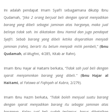
Ini adalah pendapat Imam Syafi’i sebagaimana dikutip Ibnu
Qudamah,
“Jika 2 orang berjual beli dengan syarat menjadikan
barang yang dibeli sebagai jaminan atas harganya, maka jual
belinya tidak sah. Ini dikatakan Ibnu Hamid dan juga pendapat
Syafi’i. Sebab barang yang dibeli ketika disyaratkan menjadi
jaminan (rahn), berarti itu belum menjadi milik pembeli,”
(
Ibnu
Qudamah
,
al-Mughni
, 4/285, Kitab ar Rahn).
Imam Ibnu Hajar al Haitami berkata,
“Tidak sah jual beli dengan
syarat menjaminkan barang yang dibeli.”
(
Ibnu Hajar al
Haitami
,
al Fatawa al Fiqhiyah al Kubra
, 2/279).
Imam Ibnu Hazm berkata,
“Tidak boleh menjual suatu barang
dengan syarat menjadikan barang itu sebagai jaminan atas
harganya. Kalau jual beli sudah terlanjur, harus dibatalkan