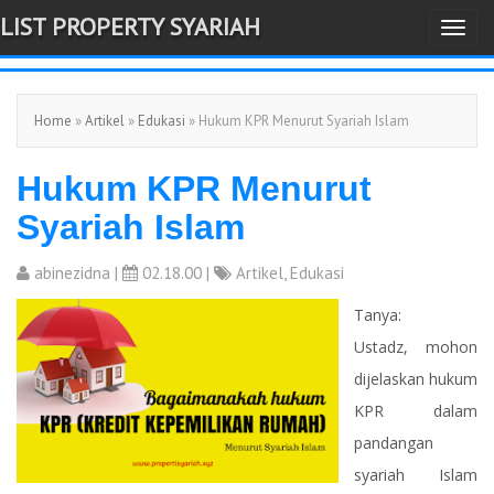
LIST PROPERTY SYARIAH
T
-->
o
g
Home
»
Artikel
»
Edukasi
» Hukum KPR Menurut Syariah Islam
g
l
Hukum KPR Menurut
e
n
Syariah Islam
a
v
abinezidna
|
02.18.00 |
Artikel
,
Edukasi
i
Tanya:
g
Ustadz, mohon
a
dijelaskan hukum
t
KPR dalam
i
pandangan
o
syariah Islam
n