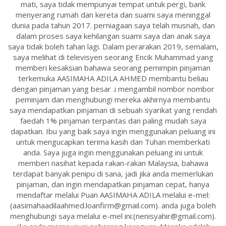
mati, saya tidak mempunyai tempat untuk pergi, bank
menyerang rumah dan kereta dan suami saya meninggal
dunia pada tahun 2017. perniagaan saya telah musnah, dan
dalam proses saya kehilangan suami saya dan anak saya
saya tidak boleh tahan lagi. Dalam perarakan 2019, semalam,
saya melihat di televisyen seorang Encik Muhammad yang
memberi kesaksian bahawa seorang pemimpin pinjaman
terkemuka AASIMAHA ADILA AHMED membantu beliau
dengan pinjaman yang besar .i mengambil nombor nombor
peminjam dan menghubungi mereka akhirnya membantu
saya mendapatkan pinjaman di sebuah syarikat yang rendah
faedah 1% pinjaman terpantas dan paling mudah saya
dapatkan. Ibu yang baik saya ingin menggunakan peluang ini
untuk mengucapkan terima kasih dan Tuhan memberkati
anda. Saya juga ingin menggunakan peluang ini untuk
memberi nasihat kepada rakan-rakan Malaysia, bahawa
terdapat banyak penipu di sana, jadi jika anda memerlukan
pinjaman, dan ingin mendapatkan pinjaman cepat, hanya
mendaftar melalui Puan AASIMAHA ADILA melalui e-mel:
(aasimahaadilaahmed.loanfirm@gmail.com). anda juga boleh
menghubungi saya melalui e-mel ini:(nenisyahir@gmail.com).