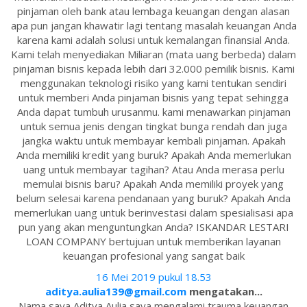
pinjaman oleh bank atau lembaga keuangan dengan alasan
apa pun jangan khawatir lagi tentang masalah keuangan Anda
karena kami adalah solusi untuk kemalangan finansial Anda.
Kami telah menyediakan Miliaran (mata uang berbeda) dalam
pinjaman bisnis kepada lebih dari 32.000 pemilik bisnis. Kami
menggunakan teknologi risiko yang kami tentukan sendiri
untuk memberi Anda pinjaman bisnis yang tepat sehingga
Anda dapat tumbuh urusanmu. kami menawarkan pinjaman
untuk semua jenis dengan tingkat bunga rendah dan juga
jangka waktu untuk membayar kembali pinjaman. Apakah
Anda memiliki kredit yang buruk? Apakah Anda memerlukan
uang untuk membayar tagihan? Atau Anda merasa perlu
memulai bisnis baru? Apakah Anda memiliki proyek yang
belum selesai karena pendanaan yang buruk? Apakah Anda
memerlukan uang untuk berinvestasi dalam spesialisasi apa
pun yang akan menguntungkan Anda? ISKANDAR LESTARI
LOAN COMPANY bertujuan untuk memberikan layanan
keuangan profesional yang sangat baik
16 Mei 2019 pukul 18.53
aditya.aulia139@gmail.com
mengatakan...
Nama saya Aditya Aulia saya mengalami trauma keuangan