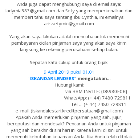
Anda juga dapat menghubungi saya di email saya:
ladymia383@gmail.com dan Sety yang memperkenalkan dan
memberi tahu saya tentang Ibu Cynthia, ini emailnya:
arissetymin@gmail.com
Yang akan saya lakukan adalah mencoba untuk memenuhi
pembayaran cicilan pinjaman saya yang akan saya kirim
langsung ke rekening perusahaan setiap bulan.
Sepatah kata cukup untuk orang bijak.
9 April 2019 pukul 01.01
"ISKANDAR LENDERS"
mengatakan...
Hubungi kami:
via BBM INVITE: {D8980E0B}
WhatsApp: (+ 44) 7480 729811
Tel .... (+ 44) 7480 729811
e_mail: (iskandalestari.kreditpersatuan@gmail.com)
Apakah Anda memerlukan pinjaman yang sah, jujur,
bereputasi dan mendesak? Pencarian Anda untuk pinjaman
yang sah berakhir di sini hari ini karena kami di sini untuk
memenuhi kebutuhan keuangan Anda. Jika Anda telah ditolak