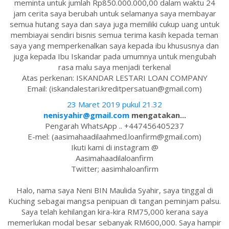
meminta untuk jumlah Rp850.000.000,00 dalam waktu 24
jam cerita saya berubah untuk selamanya saya membayar
semua hutang saya dan saya juga memiliki cukup uang untuk
membiayai sendiri bisnis semua terima kasih kepada teman
saya yang memperkenalkan saya kepada ibu khususnya dan
juga kepada Ibu Iskandar pada umumnya untuk mengubah
rasa malu saya menjadi terkenal
Atas perkenan: ISKANDAR LESTARI LOAN COMPANY
Email: (iskandalestari.kreditpersatuan@gmail.com)
23 Maret 2019 pukul 21.32
nenisyahir@gmail.com
mengatakan...
Pengarah WhatsApp .. +447456405237
E-mel: (aasimahaadilaahmed.loanfirm@gmail.com)
Ikuti kami di instagram @
Aasimahaadilaloanfirm
Twitter; aasimhaloanfirm
Halo, nama saya Neni BIN Maulida Syahir, saya tinggal di
Kuching sebagai mangsa penipuan di tangan peminjam palsu.
Saya telah kehilangan kira-kira RM75,000 kerana saya
memerlukan modal besar sebanyak RM600,000. Saya hampir