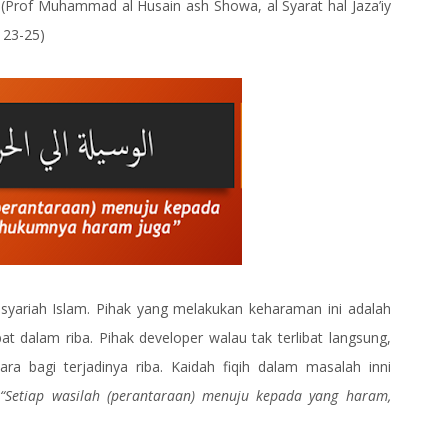
(Prof Muhammad al Husain ash Showa, al Syarat hal Jaza’iy
 23-25)
ariah Islam. Pihak yang melakukan keharaman ini adalah
t dalam riba. Pihak developer walau tak terlibat langsung,
a bagi terjadinya riba. Kaidah fiqih dalam masalah inni
m
“Setiap wasilah (perantaraan) menuju kepada yang haram,