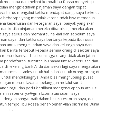
k mencoba dan melihat kembali ibu Rossa menyetujui
telah mengkreditkan pinjaman saya dengan tepat
ya harus mengakui ketika mendapat uang, saya terkejut
da beberapa yang menolak karena tidak bisa memenuhi
rena keseriusan dan ketegaran saya, banyak yang akan
dan ketika pinjaman mereka dibatalkan, mereka akan
a saya serius dan memantau hal-hal dan sebelum saya
an saya, dan ketika saya bertanya kepada ibu rossa
an untuk mengeluarkan saya dan keluarga saya dari
an berita tersebut kepada semua orang di sekitar saya
k menuliskannya di sini sehingga orang tidak akan jatuh
a pendaftaran, tuntutan ibu hanya untuk keseriusan dan
a di rekening bank Anda dan sekali lagi saya mengatakan
 rossa stanley untuk hal ini baik untuk orang-orang di
untuk mendukungnya, Anda bisa menghubungi pusat
engan menulis layanan pelanggan melalui surat
da ragu dan perlu klarifikasi mengenai apapun atau isu
a annisaberkarya@gmail.com atau suami saya
 dengan sangat baik dalam bisnis restoran saya, dan
atuh tempo, ibu Rossa benar-benar Allah dikirim ke Dunia
ini.