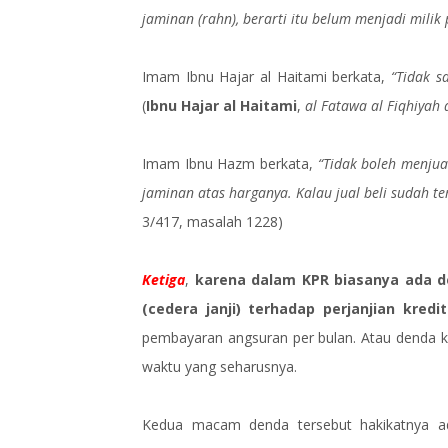
jaminan (rahn), berarti itu belum menjadi milik 
Imam Ibnu Hajar al Haitami berkata,
“Tidak s
(
Ibnu Hajar al Haitami
,
al Fatawa al Fiqhiyah 
Imam Ibnu Hazm berkata,
“Tidak boleh menjua
jaminan atas harganya. Kalau jual beli sudah ter
3/417, masalah 1228)
Ketiga
,
karena dalam KPR biasanya ada d
(cedera janji) terhadap perjanjian kredit
pembayaran angsuran per bulan. Atau denda k
waktu yang seharusnya.
Kedua macam denda tersebut hakikatnya ad