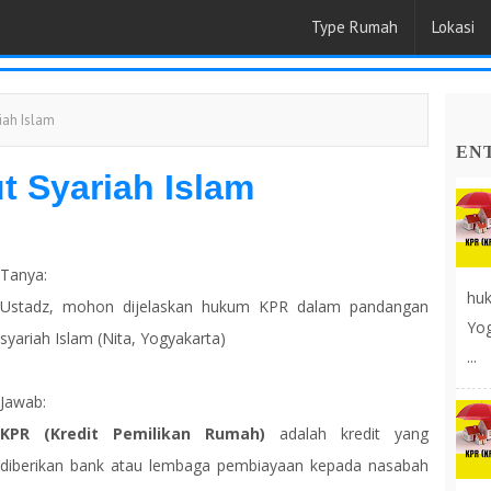
Type Rumah
Lokasi
iah Islam
EN
 Syariah Islam
Tanya:
huk
Ustadz, mohon dijelaskan hukum KPR dalam pandangan
Yog
syariah Islam (Nita, Yogyakarta)
...
Jawab:
KPR (Kredit Pemilikan Rumah)
adalah kredit yang
diberikan bank atau lembaga pembiayaan kepada nasabah