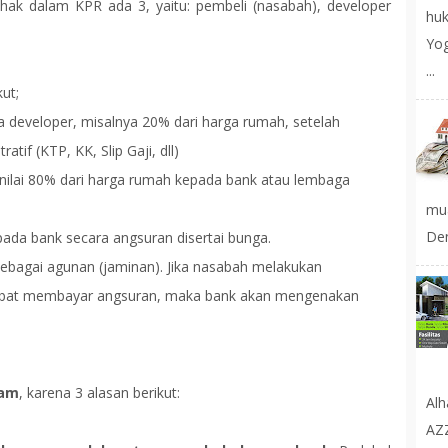
ihak dalam KPR ada 3, yaitu: pembeli (nasabah), developer
huk
Yog
...
ut;
developer, misalnya 20% dari harga rumah, setelah
tif (KTP, KK, Slip Gaji, dll)
ilai 80% dari harga rumah kepada bank atau lembaga
mu
Den
ada bank secara angsuran disertai bunga.
ebagai agunan (jaminan). Jika nasabah melakukan
rlambat membayar angsuran, maka bank akan mengenakan
lam
, karena 3 alasan berikut:
Al
AZ