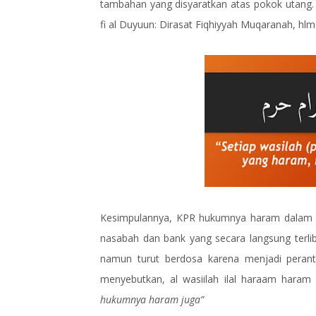
tambahan yang disyaratkan atas pokok utang. 
fi al Duyuun: Dirasat Fiqhiyyah Muqaranah, hlm
Kesimpulannya, KPR hukumnya haram dalam sy
nasabah dan bank yang secara langsung terliba
namun turut berdosa karena menjadi perantar
menyebutkan, al wasiilah ilal haraam hara
hukumnya haram juga”