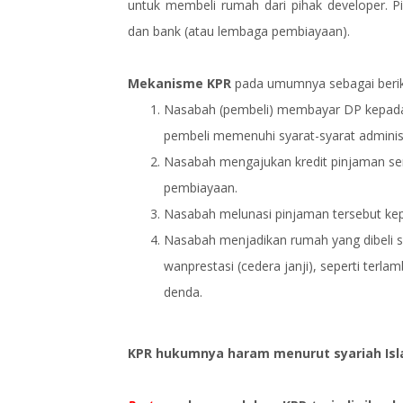
untuk membeli rumah dari pihak developer. P
dan bank (atau lembaga pembiayaan).
Mekanisme KPR
pada umumnya sebagai berik
Nasabah (pembeli) membayar DP kepada 
pembeli memenuhi syarat-syarat administra
Nasabah mengajukan kredit pinjaman sen
pembiayaan.
Nasabah melunasi pinjaman tersebut kep
Nasabah menjadikan rumah yang dibeli s
wanprestasi (cedera janji), seperti te
denda.
KPR hukumnya haram menurut syariah Is