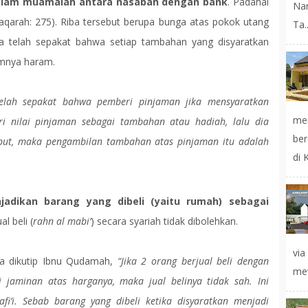
 dalam muamalah antara nasabah dengan bank
. Padahal
Na
aqarah: 275). Riba tersebut berupa bunga atas pokok utang
Ta..
a telah sepakat bahwa setiap tambahan yang disyaratkan
umnya haram.
elah sepakat bahwa pemberi pinjaman jika mensyaratkan
mer
i nilai pinjaman sebagai tambahan atau hadiah, lalu dia
ber
but, maka pengambilan tambahan atas pinjaman itu adalah
di 
adikan barang yang dibeli (yaitu rumah) sebagai
l beli (
rahn al mabi’
) secara syariah tidak dibolehkan.
vi
na dikutip Ibnu Qudamah,
“Jika 2 orang berjual beli dengan
mew
i jaminan atas harganya, maka jual belinya tidak sah. Ini
i’i. Sebab barang yang dibeli ketika disyaratkan menjadi