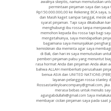
awalnya skeptis, namun memutuskan untu
permintaan pinjaman saya dan saya 
Rp150.000.000,00 ke Rekening BCA saya, sa
dan Masih kaget sampai tanggal, meski a
syarat pinjaman. Tapi saya dikabulkan ka
menghubungi ibu rossa tanpa menjawab 
memohon kepada ibu rossa tapi bagi say
mengetahuinya, saya mendapatkan pinjam
bagaimana saya menunjukkan pengharga
kemiskinan dia meminta agar saya membagik
di Bali, dan hari ini saya memutuskan untu
pemberi pinjaman palsu yang menuntut biay
rasa hormat Anda dan pinjaman Anda akan ad
bahwa ALLAH memberkati perusahaan pinjaman
benua ASIA dan UNITED NATIONS (PBB) 
layanan pelanggan rossa stanley d
Rossastanleyloancompany@gmail.com, jika An
merasa bebas untuk menulis say
agungabdullahi@gmail.com Saya melakukan
membayar cicilan pinjaman saya pada saat j