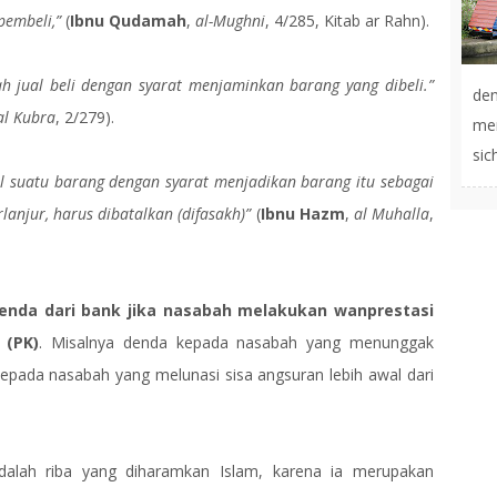
pembeli,”
(
Ibnu Qudamah
,
al-Mughni
, 4/285, Kitab ar Rahn).
ah jual beli dengan syarat menjaminkan barang yang dibeli.”
de
al Kubra
, 2/279).
men
sic
l suatu barang dengan syarat menjadikan barang itu sebagai
lanjur, harus dibatalkan (difasakh)”
(
Ibnu Hazm
,
al Muhalla
,
enda dari bank jika nasabah melakukan wanprestasi
 (PK)
. Misalnya denda kepada nasabah yang menunggak
epada nasabah yang melunasi sisa angsuran lebih awal dari
alah riba yang diharamkan Islam, karena ia merupakan