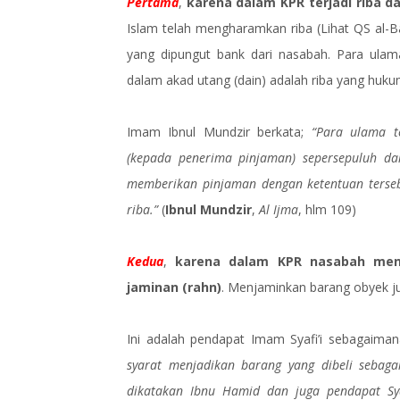
Pertama
,
karena dalam KPR terjadi riba
Islam telah mengharamkan riba (Lihat QS al-B
yang dipungut bank dari nasabah. Para ulam
dalam akad utang (dain) adalah riba yang huk
Imam Ibnul Mundzir berkata;
“Para ulama t
(kepada penerima pinjaman) sepersepuluh dar
memberikan pinjaman dengan ketentuan terse
riba.”
(
Ibnul Mundzir
,
Al Ijma
, hlm 109)
Kedua
,
karena dalam KPR nasabah menj
jaminan (rahn)
. Menjaminkan barang obyek jua
Ini adalah pendapat Imam Syafi’i sebagaima
syarat menjadikan barang yang dibeli sebaga
dikatakan Ibnu Hamid dan juga pendapat Syaf