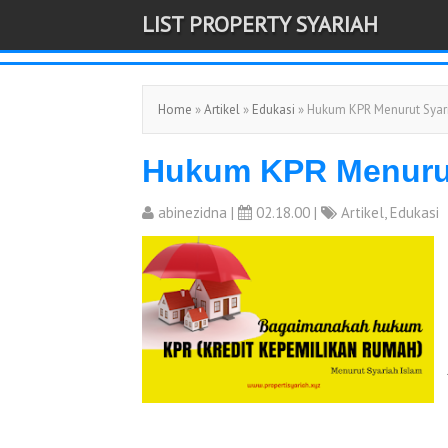
LIST PROPERTY SYARIAH
-->
Home
»
Artikel
»
Edukasi
» Hukum KPR Menurut Syar
Hukum KPR Menurut
abinezidna
|
02.18.00 |
Artikel
,
Edukasi