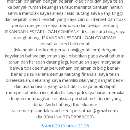
mencari pinjaman dengan sejarah kredit nol dan saya telah
ke banyak rumah keuangan untuk meminta bantuan namun
semua menolak saya karena rasio hutang saya yang tinggi
dan sejarah kredit rendah yang saya cari di internet dan tidak
pernah menyerah saya membaca dan belajar tentang
ISKANDAR LESTARI LOAN COMPANY di salah satu blog saya
menghubungi ISKANDAR LESTARI LOAN COMPANY
konsultan kredit via email:
(iskandalestari.kreditpersatuan@gmail.com) dengan
keyakinan bahwa pinjaman saya diberikan pada awal tahun ini
tahun dan harapan datang lagi, kemudian saya menyadari
bahwa tidak semua perusahaan pinjaman di blog benar-
benar palsu karena semua hautang finansial saya telah
diselesaikan, sekarang saya memiliki nilai yang sangat besar
dan usaha bisnis yang patut ditiru, saya tidak dapat
mempertahankan ini untuk diri saya jadi saya harus memulai
dengan membagikan kesaksian perubahan hidup ini yang
dapat Anda hubungi Ibu Iskandar
via email::(iskandalestari.kreditpersatuan@gmail.com)
dia BBM INVITE:{D8980E0B}
5 April 2019 pukul 23.26