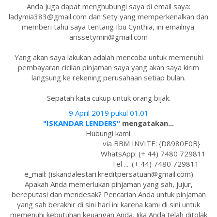
Anda juga dapat menghubungi saya di email saya:
ladymia383@gmail.com dan Sety yang memperkenalkan dan
memberi tahu saya tentang Ibu Cynthia, ini emailnya:
arissetymin@gmail.com
Yang akan saya lakukan adalah mencoba untuk memenuhi
pembayaran cicilan pinjaman saya yang akan saya kirim
langsung ke rekening perusahaan setiap bulan.
Sepatah kata cukup untuk orang bijak.
9 April 2019 pukul 01.01
"ISKANDAR LENDERS"
mengatakan...
Hubungi kami:
via BBM INVITE: {D8980E0B}
WhatsApp: (+ 44) 7480 729811
Tel .... (+ 44) 7480 729811
e_mail: (iskandalestari.kreditpersatuan@gmail.com)
Apakah Anda memerlukan pinjaman yang sah, jujur,
bereputasi dan mendesak? Pencarian Anda untuk pinjaman
yang sah berakhir di sini hari ini karena kami di sini untuk
memenuhi kebutuhan keuangan Anda. Jika Anda telah ditolak