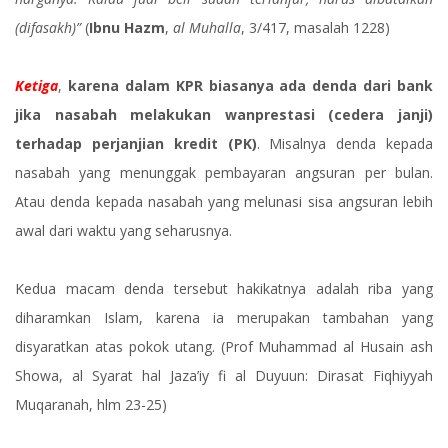
(difasakh)”
(
Ibnu Hazm
,
al Muhalla
, 3/417, masalah 1228)
Ketiga
,
karena dalam KPR biasanya ada denda dari bank
jika nasabah melakukan wanprestasi (cedera janji)
terhadap perjanjian kredit (PK)
. Misalnya denda kepada
nasabah yang menunggak pembayaran angsuran per bulan.
Atau denda kepada nasabah yang melunasi sisa angsuran lebih
awal dari waktu yang seharusnya.
Kedua macam denda tersebut hakikatnya adalah riba yang
diharamkan Islam, karena ia merupakan tambahan yang
disyaratkan atas pokok utang. (Prof Muhammad al Husain ash
Showa, al Syarat hal Jaza’iy fi al Duyuun: Dirasat Fiqhiyyah
Muqaranah, hlm 23-25)