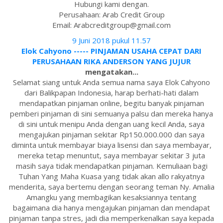
Hubungi kami dengan.
Perusahaan: Arab Credit Group
Email: Arabcreditgroup@gmail.com
9 Juni 2018 pukul 11.57
Elok Cahyono ----- PINJAMAN USAHA CEPAT DARI
PERUSAHAAN RIKA ANDERSON YANG JUJUR
mengatakan...
Selamat siang untuk Anda semua nama saya Elok Cahyono
dari Balikpapan Indonesia, harap berhati-hati dalam
mendapatkan pinjaman online, begitu banyak pinjaman
pemberi pinjaman di sini semuanya palsu dan mereka hanya
di sini untuk menipu Anda dengan uang kecil Anda, saya
mengajukan pinjaman sekitar Rp150.000.000 dan saya
diminta untuk membayar biaya lisensi dan saya membayar,
mereka tetap menuntut, saya membayar sekitar 3 juta
masih saya tidak mendapatkan pinjaman. Kemuliaan bagi
Tuhan Yang Maha Kuasa yang tidak akan allo rakyatnya
menderita, saya bertemu dengan seorang teman Ny. Amalia
Amangku yang membagikan kesaksiannya tentang
bagaimana dia hanya mengajukan pinjaman dan mendapat
pinjaman tanpa stres, jadi dia memperkenalkan saya kepada