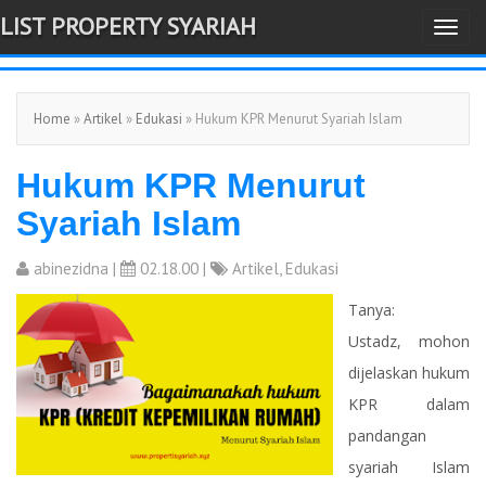
LIST PROPERTY SYARIAH
T
-->
o
g
Home
»
Artikel
»
Edukasi
» Hukum KPR Menurut Syariah Islam
g
l
Hukum KPR Menurut
e
n
Syariah Islam
a
v
abinezidna
|
02.18.00 |
Artikel
,
Edukasi
i
Tanya:
g
Ustadz, mohon
a
dijelaskan hukum
t
KPR dalam
i
pandangan
o
syariah Islam
n