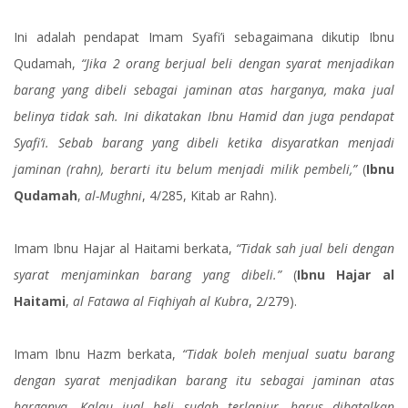
Ini adalah pendapat Imam Syafi’i sebagaimana dikutip Ibnu
Qudamah,
“Jika 2 orang berjual beli dengan syarat menjadikan
barang yang dibeli sebagai jaminan atas harganya, maka jual
belinya tidak sah. Ini dikatakan Ibnu Hamid dan juga pendapat
Syafi’i. Sebab barang yang dibeli ketika disyaratkan menjadi
jaminan (rahn), berarti itu belum menjadi milik pembeli,”
(
Ibnu
Qudamah
,
al-Mughni
, 4/285, Kitab ar Rahn).
Imam Ibnu Hajar al Haitami berkata,
“Tidak sah jual beli dengan
syarat menjaminkan barang yang dibeli.”
(
Ibnu Hajar al
Haitami
,
al Fatawa al Fiqhiyah al Kubra
, 2/279).
Imam Ibnu Hazm berkata,
“Tidak boleh menjual suatu barang
dengan syarat menjadikan barang itu sebagai jaminan atas
harganya. Kalau jual beli sudah terlanjur, harus dibatalkan