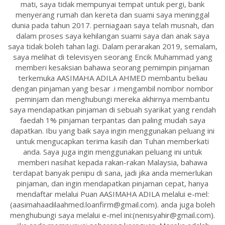
mati, saya tidak mempunyai tempat untuk pergi, bank
menyerang rumah dan kereta dan suami saya meninggal
dunia pada tahun 2017. perniagaan saya telah musnah, dan
dalam proses saya kehilangan suami saya dan anak saya
saya tidak boleh tahan lagi. Dalam perarakan 2019, semalam,
saya melihat di televisyen seorang Encik Muhammad yang
memberi kesaksian bahawa seorang pemimpin pinjaman
terkemuka AASIMAHA ADILA AHMED membantu beliau
dengan pinjaman yang besar .i mengambil nombor nombor
peminjam dan menghubungi mereka akhirnya membantu
saya mendapatkan pinjaman di sebuah syarikat yang rendah
faedah 1% pinjaman terpantas dan paling mudah saya
dapatkan. Ibu yang baik saya ingin menggunakan peluang ini
untuk mengucapkan terima kasih dan Tuhan memberkati
anda. Saya juga ingin menggunakan peluang ini untuk
memberi nasihat kepada rakan-rakan Malaysia, bahawa
terdapat banyak penipu di sana, jadi jika anda memerlukan
pinjaman, dan ingin mendapatkan pinjaman cepat, hanya
mendaftar melalui Puan AASIMAHA ADILA melalui e-mel:
(aasimahaadilaahmed.loanfirm@gmail.com). anda juga boleh
menghubungi saya melalui e-mel ini:(nenisyahir@gmail.com).