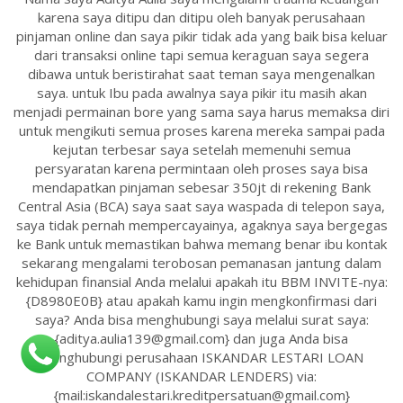
karena saya ditipu dan ditipu oleh banyak perusahaan
pinjaman online dan saya pikir tidak ada yang baik bisa keluar
dari transaksi online tapi semua keraguan saya segera
dibawa untuk beristirahat saat teman saya mengenalkan
saya. untuk Ibu pada awalnya saya pikir itu masih akan
menjadi permainan bore yang sama saya harus memaksa diri
untuk mengikuti semua proses karena mereka sampai pada
kejutan terbesar saya setelah memenuhi semua
persyaratan karena permintaan oleh proses saya bisa
mendapatkan pinjaman sebesar 350jt di rekening Bank
Central Asia (BCA) saya saat saya waspada di telepon saya,
saya tidak pernah mempercayainya, agaknya saya bergegas
ke Bank untuk memastikan bahwa memang benar ibu kontak
sekarang mengalami terobosan pemanasan jantung dalam
kehidupan finansial Anda melalui apakah itu BBM INVITE-nya:
{D8980E0B} atau apakah kamu ingin mengkonfirmasi dari
saya? Anda bisa menghubungi saya melalui surat saya:
{aditya.aulia139@gmail.com} dan juga Anda bisa
menghubungi perusahaan ISKANDAR LESTARI LOAN
COMPANY (ISKANDAR LENDERS) via:
{mail:iskandalestari.kreditpersatuan@gmail.com}