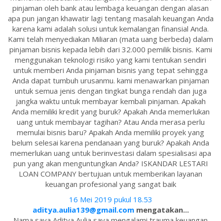
pinjaman oleh bank atau lembaga keuangan dengan alasan
apa pun jangan khawatir lagi tentang masalah keuangan Anda
karena kami adalah solusi untuk kemalangan finansial Anda.
Kami telah menyediakan Miliaran (mata uang berbeda) dalam
pinjaman bisnis kepada lebih dari 32.000 pemilik bisnis. Kami
menggunakan teknologi risiko yang kami tentukan sendiri
untuk memberi Anda pinjaman bisnis yang tepat sehingga
Anda dapat tumbuh urusanmu. kami menawarkan pinjaman
untuk semua jenis dengan tingkat bunga rendah dan juga
jangka waktu untuk membayar kembali pinjaman. Apakah
Anda memiliki kredit yang buruk? Apakah Anda memerlukan
uang untuk membayar tagihan? Atau Anda merasa perlu
memulai bisnis baru? Apakah Anda memiliki proyek yang
belum selesai karena pendanaan yang buruk? Apakah Anda
memerlukan uang untuk berinvestasi dalam spesialisasi apa
pun yang akan menguntungkan Anda? ISKANDAR LESTARI
LOAN COMPANY bertujuan untuk memberikan layanan
keuangan profesional yang sangat baik
16 Mei 2019 pukul 18.53
aditya.aulia139@gmail.com
mengatakan...
Nama saya Aditya Aulia saya mengalami trauma keuangan