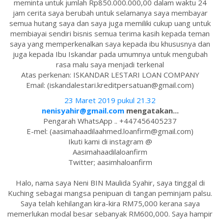
meminta untuk jumlah Rp850.000.000,00 dalam waktu 24
jam cerita saya berubah untuk selamanya saya membayar
semua hutang saya dan saya juga memiliki cukup uang untuk
membiayai sendiri bisnis semua terima kasih kepada teman
saya yang memperkenalkan saya kepada ibu khususnya dan
juga kepada Ibu Iskandar pada umumnya untuk mengubah
rasa malu saya menjadi terkenal
Atas perkenan: ISKANDAR LESTARI LOAN COMPANY
Email: (iskandalestari.kreditpersatuan@gmail.com)
23 Maret 2019 pukul 21.32
nenisyahir@gmail.com
mengatakan...
Pengarah WhatsApp .. +447456405237
E-mel: (aasimahaadilaahmed.loanfirm@gmail.com)
Ikuti kami di instagram @
Aasimahaadilaloanfirm
Twitter; aasimhaloanfirm
Halo, nama saya Neni BIN Maulida Syahir, saya tinggal di
Kuching sebagai mangsa penipuan di tangan peminjam palsu.
Saya telah kehilangan kira-kira RM75,000 kerana saya
memerlukan modal besar sebanyak RM600,000. Saya hampir