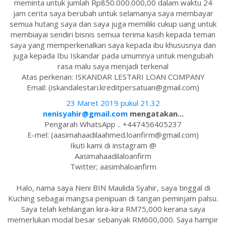
meminta untuk jumlah Rp850.000.000,00 dalam waktu 24
jam cerita saya berubah untuk selamanya saya membayar
semua hutang saya dan saya juga memiliki cukup uang untuk
membiayai sendiri bisnis semua terima kasih kepada teman
saya yang memperkenalkan saya kepada ibu khususnya dan
juga kepada Ibu Iskandar pada umumnya untuk mengubah
rasa malu saya menjadi terkenal
Atas perkenan: ISKANDAR LESTARI LOAN COMPANY
Email: (iskandalestari.kreditpersatuan@gmail.com)
23 Maret 2019 pukul 21.32
nenisyahir@gmail.com
mengatakan...
Pengarah WhatsApp .. +447456405237
E-mel: (aasimahaadilaahmed.loanfirm@gmail.com)
Ikuti kami di instagram @
Aasimahaadilaloanfirm
Twitter; aasimhaloanfirm
Halo, nama saya Neni BIN Maulida Syahir, saya tinggal di
Kuching sebagai mangsa penipuan di tangan peminjam palsu.
Saya telah kehilangan kira-kira RM75,000 kerana saya
memerlukan modal besar sebanyak RM600,000. Saya hampir