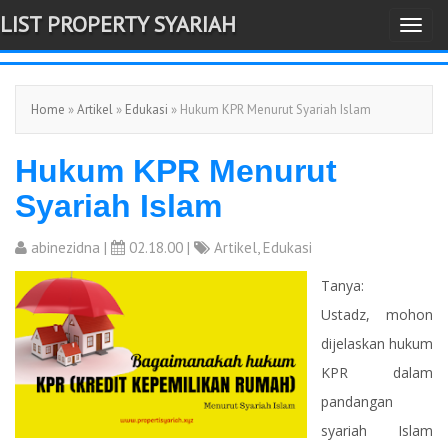
LIST PROPERTY SYARIAH
T
-->
o
g
Home
»
Artikel
»
Edukasi
» Hukum KPR Menurut Syariah Islam
g
l
Hukum KPR Menurut
e
n
Syariah Islam
a
v
abinezidna
|
02.18.00 |
Artikel
,
Edukasi
i
Tanya:
g
Ustadz, mohon
a
dijelaskan hukum
t
KPR dalam
i
pandangan
o
syariah Islam
n