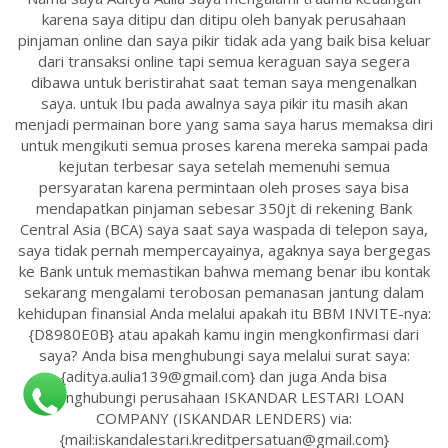
karena saya ditipu dan ditipu oleh banyak perusahaan
pinjaman online dan saya pikir tidak ada yang baik bisa keluar
dari transaksi online tapi semua keraguan saya segera
dibawa untuk beristirahat saat teman saya mengenalkan
saya. untuk Ibu pada awalnya saya pikir itu masih akan
menjadi permainan bore yang sama saya harus memaksa diri
untuk mengikuti semua proses karena mereka sampai pada
kejutan terbesar saya setelah memenuhi semua
persyaratan karena permintaan oleh proses saya bisa
mendapatkan pinjaman sebesar 350jt di rekening Bank
Central Asia (BCA) saya saat saya waspada di telepon saya,
saya tidak pernah mempercayainya, agaknya saya bergegas
ke Bank untuk memastikan bahwa memang benar ibu kontak
sekarang mengalami terobosan pemanasan jantung dalam
kehidupan finansial Anda melalui apakah itu BBM INVITE-nya:
{D8980E0B} atau apakah kamu ingin mengkonfirmasi dari
saya? Anda bisa menghubungi saya melalui surat saya:
{aditya.aulia139@gmail.com} dan juga Anda bisa
menghubungi perusahaan ISKANDAR LESTARI LOAN
COMPANY (ISKANDAR LENDERS) via:
{mail:iskandalestari.kreditpersatuan@gmail.com}