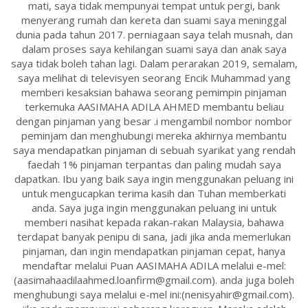
mati, saya tidak mempunyai tempat untuk pergi, bank
menyerang rumah dan kereta dan suami saya meninggal
dunia pada tahun 2017. perniagaan saya telah musnah, dan
dalam proses saya kehilangan suami saya dan anak saya
saya tidak boleh tahan lagi. Dalam perarakan 2019, semalam,
saya melihat di televisyen seorang Encik Muhammad yang
memberi kesaksian bahawa seorang pemimpin pinjaman
terkemuka AASIMAHA ADILA AHMED membantu beliau
dengan pinjaman yang besar .i mengambil nombor nombor
peminjam dan menghubungi mereka akhirnya membantu
saya mendapatkan pinjaman di sebuah syarikat yang rendah
faedah 1% pinjaman terpantas dan paling mudah saya
dapatkan. Ibu yang baik saya ingin menggunakan peluang ini
untuk mengucapkan terima kasih dan Tuhan memberkati
anda. Saya juga ingin menggunakan peluang ini untuk
memberi nasihat kepada rakan-rakan Malaysia, bahawa
terdapat banyak penipu di sana, jadi jika anda memerlukan
pinjaman, dan ingin mendapatkan pinjaman cepat, hanya
mendaftar melalui Puan AASIMAHA ADILA melalui e-mel:
(aasimahaadilaahmed.loanfirm@gmail.com). anda juga boleh
menghubungi saya melalui e-mel ini:(nenisyahir@gmail.com).