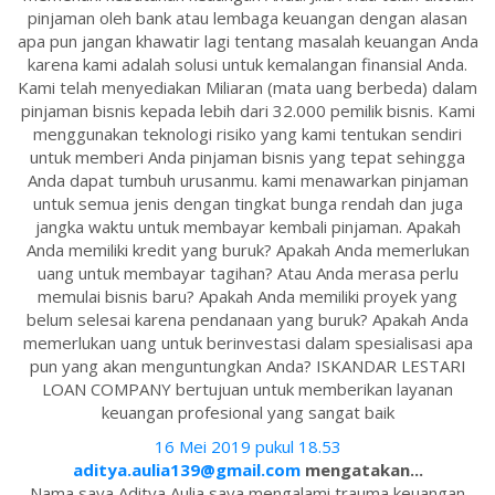
pinjaman oleh bank atau lembaga keuangan dengan alasan
apa pun jangan khawatir lagi tentang masalah keuangan Anda
karena kami adalah solusi untuk kemalangan finansial Anda.
Kami telah menyediakan Miliaran (mata uang berbeda) dalam
pinjaman bisnis kepada lebih dari 32.000 pemilik bisnis. Kami
menggunakan teknologi risiko yang kami tentukan sendiri
untuk memberi Anda pinjaman bisnis yang tepat sehingga
Anda dapat tumbuh urusanmu. kami menawarkan pinjaman
untuk semua jenis dengan tingkat bunga rendah dan juga
jangka waktu untuk membayar kembali pinjaman. Apakah
Anda memiliki kredit yang buruk? Apakah Anda memerlukan
uang untuk membayar tagihan? Atau Anda merasa perlu
memulai bisnis baru? Apakah Anda memiliki proyek yang
belum selesai karena pendanaan yang buruk? Apakah Anda
memerlukan uang untuk berinvestasi dalam spesialisasi apa
pun yang akan menguntungkan Anda? ISKANDAR LESTARI
LOAN COMPANY bertujuan untuk memberikan layanan
keuangan profesional yang sangat baik
16 Mei 2019 pukul 18.53
aditya.aulia139@gmail.com
mengatakan...
Nama saya Aditya Aulia saya mengalami trauma keuangan