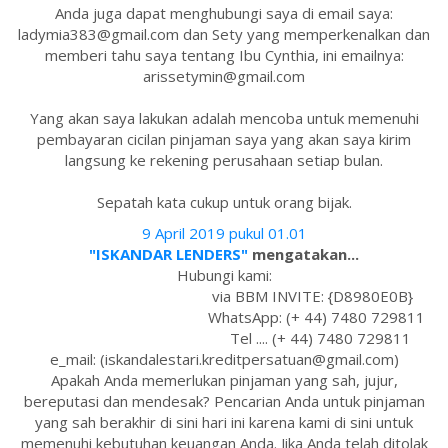
Anda juga dapat menghubungi saya di email saya:
ladymia383@gmail.com dan Sety yang memperkenalkan dan
memberi tahu saya tentang Ibu Cynthia, ini emailnya:
arissetymin@gmail.com
Yang akan saya lakukan adalah mencoba untuk memenuhi
pembayaran cicilan pinjaman saya yang akan saya kirim
langsung ke rekening perusahaan setiap bulan.
Sepatah kata cukup untuk orang bijak.
9 April 2019 pukul 01.01
"ISKANDAR LENDERS"
mengatakan...
Hubungi kami:
via BBM INVITE: {D8980E0B}
WhatsApp: (+ 44) 7480 729811
Tel .... (+ 44) 7480 729811
e_mail: (iskandalestari.kreditpersatuan@gmail.com)
Apakah Anda memerlukan pinjaman yang sah, jujur,
bereputasi dan mendesak? Pencarian Anda untuk pinjaman
yang sah berakhir di sini hari ini karena kami di sini untuk
memenuhi kebutuhan keuangan Anda. Jika Anda telah ditolak