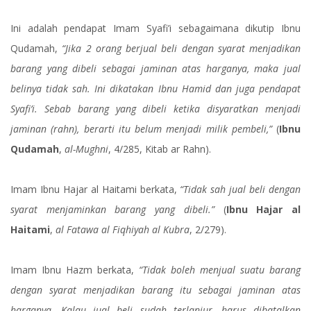
Ini adalah pendapat Imam Syafi’i sebagaimana dikutip Ibnu
Qudamah,
“Jika 2 orang berjual beli dengan syarat menjadikan
barang yang dibeli sebagai jaminan atas harganya, maka jual
belinya tidak sah. Ini dikatakan Ibnu Hamid dan juga pendapat
Syafi’i. Sebab barang yang dibeli ketika disyaratkan menjadi
jaminan (rahn), berarti itu belum menjadi milik pembeli,”
(
Ibnu
Qudamah
,
al-Mughni
, 4/285, Kitab ar Rahn).
Imam Ibnu Hajar al Haitami berkata,
“Tidak sah jual beli dengan
syarat menjaminkan barang yang dibeli.”
(
Ibnu Hajar al
Haitami
,
al Fatawa al Fiqhiyah al Kubra
, 2/279).
Imam Ibnu Hazm berkata,
“Tidak boleh menjual suatu barang
dengan syarat menjadikan barang itu sebagai jaminan atas
harganya. Kalau jual beli sudah terlanjur, harus dibatalkan