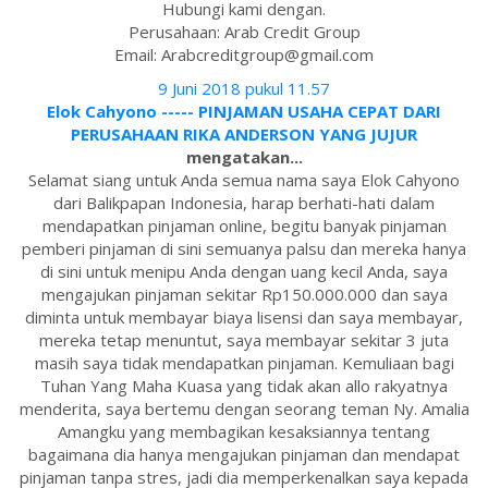
Hubungi kami dengan.
Perusahaan: Arab Credit Group
Email: Arabcreditgroup@gmail.com
9 Juni 2018 pukul 11.57
Elok Cahyono ----- PINJAMAN USAHA CEPAT DARI
PERUSAHAAN RIKA ANDERSON YANG JUJUR
mengatakan...
Selamat siang untuk Anda semua nama saya Elok Cahyono
dari Balikpapan Indonesia, harap berhati-hati dalam
mendapatkan pinjaman online, begitu banyak pinjaman
pemberi pinjaman di sini semuanya palsu dan mereka hanya
di sini untuk menipu Anda dengan uang kecil Anda, saya
mengajukan pinjaman sekitar Rp150.000.000 dan saya
diminta untuk membayar biaya lisensi dan saya membayar,
mereka tetap menuntut, saya membayar sekitar 3 juta
masih saya tidak mendapatkan pinjaman. Kemuliaan bagi
Tuhan Yang Maha Kuasa yang tidak akan allo rakyatnya
menderita, saya bertemu dengan seorang teman Ny. Amalia
Amangku yang membagikan kesaksiannya tentang
bagaimana dia hanya mengajukan pinjaman dan mendapat
pinjaman tanpa stres, jadi dia memperkenalkan saya kepada