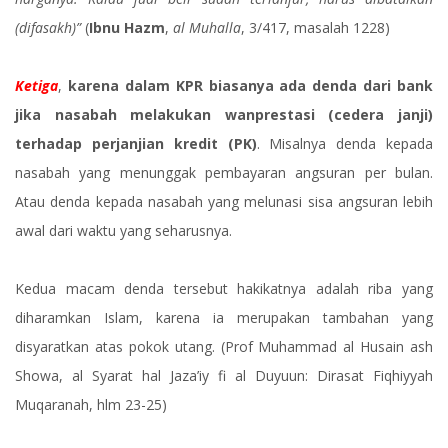
(difasakh)”
(
Ibnu Hazm
,
al Muhalla
, 3/417, masalah 1228)
Ketiga
,
karena dalam KPR biasanya ada denda dari bank
jika nasabah melakukan wanprestasi (cedera janji)
terhadap perjanjian kredit (PK)
. Misalnya denda kepada
nasabah yang menunggak pembayaran angsuran per bulan.
Atau denda kepada nasabah yang melunasi sisa angsuran lebih
awal dari waktu yang seharusnya.
Kedua macam denda tersebut hakikatnya adalah riba yang
diharamkan Islam, karena ia merupakan tambahan yang
disyaratkan atas pokok utang. (Prof Muhammad al Husain ash
Showa, al Syarat hal Jaza’iy fi al Duyuun: Dirasat Fiqhiyyah
Muqaranah, hlm 23-25)