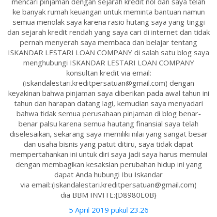
mencari pinjaman dengan sejarah kredit nol dan saya telah
ke banyak rumah keuangan untuk meminta bantuan namun
semua menolak saya karena rasio hutang saya yang tinggi
dan sejarah kredit rendah yang saya cari di internet dan tidak
pernah menyerah saya membaca dan belajar tentang
ISKANDAR LESTARI LOAN COMPANY di salah satu blog saya
menghubungi ISKANDAR LESTARI LOAN COMPANY
konsultan kredit via email:
(iskandalestari.kreditpersatuan@gmail.com) dengan
keyakinan bahwa pinjaman saya diberikan pada awal tahun ini
tahun dan harapan datang lagi, kemudian saya menyadari
bahwa tidak semua perusahaan pinjaman di blog benar-
benar palsu karena semua hautang finansial saya telah
diselesaikan, sekarang saya memiliki nilai yang sangat besar
dan usaha bisnis yang patut ditiru, saya tidak dapat
mempertahankan ini untuk diri saya jadi saya harus memulai
dengan membagikan kesaksian perubahan hidup ini yang
dapat Anda hubungi Ibu Iskandar
via email::(iskandalestari.kreditpersatuan@gmail.com)
dia BBM INVITE:{D8980E0B}
5 April 2019 pukul 23.26