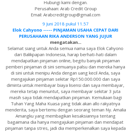
Hubungi kami dengan.
Perusahaan: Arab Credit Group
Email: Arabcreditgroup@gmail.com
9 Juni 2018 pukul 11.57
Elok Cahyono ----- PINJAMAN USAHA CEPAT DARI
PERUSAHAAN RIKA ANDERSON YANG JUJUR
mengatakan...
Selamat siang untuk Anda semua nama saya Elok Cahyono
dari Balikpapan Indonesia, harap berhati-hati dalam
mendapatkan pinjaman online, begitu banyak pinjaman
pemberi pinjaman di sini semuanya palsu dan mereka hanya
di sini untuk menipu Anda dengan uang kecil Anda, saya
mengajukan pinjaman sekitar Rp150.000.000 dan saya
diminta untuk membayar biaya lisensi dan saya membayar,
mereka tetap menuntut, saya membayar sekitar 3 juta
masih saya tidak mendapatkan pinjaman. Kemuliaan bagi
Tuhan Yang Maha Kuasa yang tidak akan allo rakyatnya
menderita, saya bertemu dengan seorang teman Ny. Amalia
Amangku yang membagikan kesaksiannya tentang
bagaimana dia hanya mengajukan pinjaman dan mendapat
pinjaman tanpa stres, jadi dia memperkenalkan saya kepada