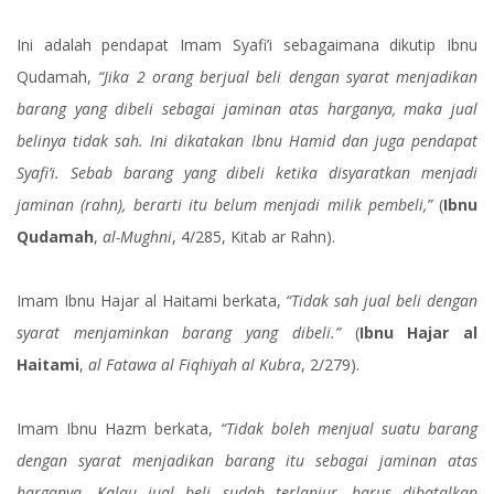
Ini adalah pendapat Imam Syafi’i sebagaimana dikutip Ibnu
Qudamah,
“Jika 2 orang berjual beli dengan syarat menjadikan
barang yang dibeli sebagai jaminan atas harganya, maka jual
belinya tidak sah. Ini dikatakan Ibnu Hamid dan juga pendapat
Syafi’i. Sebab barang yang dibeli ketika disyaratkan menjadi
jaminan (rahn), berarti itu belum menjadi milik pembeli,”
(
Ibnu
Qudamah
,
al-Mughni
, 4/285, Kitab ar Rahn).
Imam Ibnu Hajar al Haitami berkata,
“Tidak sah jual beli dengan
syarat menjaminkan barang yang dibeli.”
(
Ibnu Hajar al
Haitami
,
al Fatawa al Fiqhiyah al Kubra
, 2/279).
Imam Ibnu Hazm berkata,
“Tidak boleh menjual suatu barang
dengan syarat menjadikan barang itu sebagai jaminan atas
harganya. Kalau jual beli sudah terlanjur, harus dibatalkan