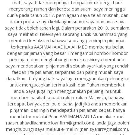
mati, saya tidak mempunyai tempat untuk pergi, bank
menyerang rumah dan kereta dan suami saya meninggal
dunia pada tahun 2017. perniagaan saya telah musnah, dan
dalam proses saya kehilangan suami saya dan anak saya
saya tidak boleh tahan lagi. Dalam perarakan 2019, semalam,
saya melihat di televisyen seorang Encik Muhammad yang
memberi kesaksian bahawa seorang pemimpin pinjaman
terkemuka AASIMAHA ADILA AHMED membantu beliau
dengan pinjaman yang besar .i mengambil nombor nombor
peminjam dan menghubungi mereka akhirnya membantu
saya mendapatkan pinjaman di sebuah syarikat yang rendah
faedah 1% pinjaman terpantas dan paling mudah saya
dapatkan. Ibu yang baik saya ingin menggunakan peluang ini
untuk mengucapkan terima kasih dan Tuhan memberkati
anda. Saya juga ingin menggunakan peluang ini untuk
memberi nasihat kepada rakan-rakan Malaysia, bahawa
terdapat banyak penipu di sana, jadi jika anda memerlukan
pinjaman, dan ingin mendapatkan pinjaman cepat, hanya
mendaftar melalui Puan AASIMAHA ADILA melalui e-mel:
(aasimahaadilaahmed.loanfirm@gmail.com). anda juga boleh
menghubungi saya melalui e-mel ini:(nenisyahir@gmail.com).