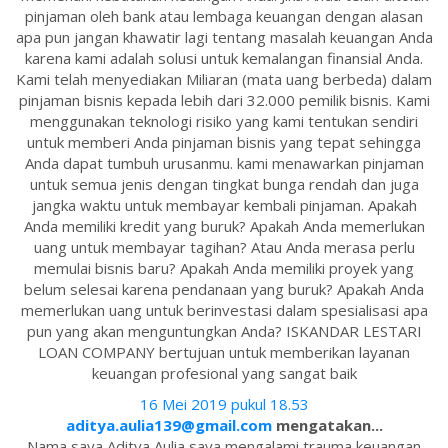
pinjaman oleh bank atau lembaga keuangan dengan alasan
apa pun jangan khawatir lagi tentang masalah keuangan Anda
karena kami adalah solusi untuk kemalangan finansial Anda.
Kami telah menyediakan Miliaran (mata uang berbeda) dalam
pinjaman bisnis kepada lebih dari 32.000 pemilik bisnis. Kami
menggunakan teknologi risiko yang kami tentukan sendiri
untuk memberi Anda pinjaman bisnis yang tepat sehingga
Anda dapat tumbuh urusanmu. kami menawarkan pinjaman
untuk semua jenis dengan tingkat bunga rendah dan juga
jangka waktu untuk membayar kembali pinjaman. Apakah
Anda memiliki kredit yang buruk? Apakah Anda memerlukan
uang untuk membayar tagihan? Atau Anda merasa perlu
memulai bisnis baru? Apakah Anda memiliki proyek yang
belum selesai karena pendanaan yang buruk? Apakah Anda
memerlukan uang untuk berinvestasi dalam spesialisasi apa
pun yang akan menguntungkan Anda? ISKANDAR LESTARI
LOAN COMPANY bertujuan untuk memberikan layanan
keuangan profesional yang sangat baik
16 Mei 2019 pukul 18.53
aditya.aulia139@gmail.com
mengatakan...
Nama saya Aditya Aulia saya mengalami trauma keuangan