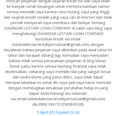
mencari pinjaman dengan sejarah kredit nol dan saya telah
ke banyak rumah keuangan untuk meminta bantuan namun
semua menolak saya karena rasio hutang saya yang tinggi
dan sejarah kredit rendah yang saya cari di internet dan tidak
pernah menyerah saya membaca dan belajar tentang
ISKANDAR LESTARI LOAN COMPANY di salah satu blog saya
menghubungi ISKANDAR LESTARI LOAN COMPANY
konsultan kredit via email:
(iskandalestari.kreditpersatuan@gmail.com) dengan
keyakinan bahwa pinjaman saya diberikan pada awal tahun ini
tahun dan harapan datang lagi, kemudian saya menyadari
bahwa tidak semua perusahaan pinjaman di blog benar-
benar palsu karena semua hautang finansial saya telah
diselesaikan, sekarang saya memiliki nilai yang sangat besar
dan usaha bisnis yang patut ditiru, saya tidak dapat
mempertahankan ini untuk diri saya jadi saya harus memulai
dengan membagikan kesaksian perubahan hidup ini yang
dapat Anda hubungi Ibu Iskandar
via email::(iskandalestari.kreditpersatuan@gmail.com)
dia BBM INVITE:{D8980E0B}
5 April 2019 pukul 23.26