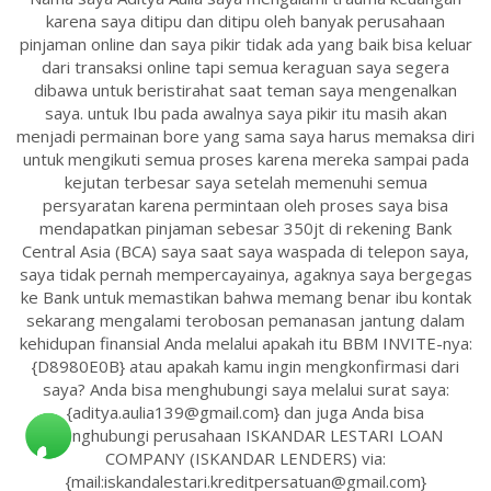
karena saya ditipu dan ditipu oleh banyak perusahaan
pinjaman online dan saya pikir tidak ada yang baik bisa keluar
dari transaksi online tapi semua keraguan saya segera
dibawa untuk beristirahat saat teman saya mengenalkan
saya. untuk Ibu pada awalnya saya pikir itu masih akan
menjadi permainan bore yang sama saya harus memaksa diri
untuk mengikuti semua proses karena mereka sampai pada
kejutan terbesar saya setelah memenuhi semua
persyaratan karena permintaan oleh proses saya bisa
mendapatkan pinjaman sebesar 350jt di rekening Bank
Central Asia (BCA) saya saat saya waspada di telepon saya,
saya tidak pernah mempercayainya, agaknya saya bergegas
ke Bank untuk memastikan bahwa memang benar ibu kontak
sekarang mengalami terobosan pemanasan jantung dalam
kehidupan finansial Anda melalui apakah itu BBM INVITE-nya:
{D8980E0B} atau apakah kamu ingin mengkonfirmasi dari
saya? Anda bisa menghubungi saya melalui surat saya:
{aditya.aulia139@gmail.com} dan juga Anda bisa
menghubungi perusahaan ISKANDAR LESTARI LOAN
COMPANY (ISKANDAR LENDERS) via:
{mail:iskandalestari.kreditpersatuan@gmail.com}