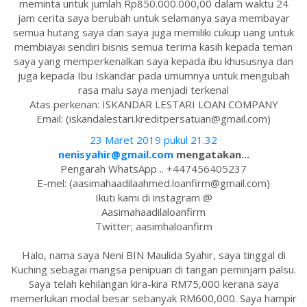
meminta untuk jumlah Rp850.000.000,00 dalam waktu 24
jam cerita saya berubah untuk selamanya saya membayar
semua hutang saya dan saya juga memiliki cukup uang untuk
membiayai sendiri bisnis semua terima kasih kepada teman
saya yang memperkenalkan saya kepada ibu khususnya dan
juga kepada Ibu Iskandar pada umumnya untuk mengubah
rasa malu saya menjadi terkenal
Atas perkenan: ISKANDAR LESTARI LOAN COMPANY
Email: (iskandalestari.kreditpersatuan@gmail.com)
23 Maret 2019 pukul 21.32
nenisyahir@gmail.com
mengatakan...
Pengarah WhatsApp .. +447456405237
E-mel: (aasimahaadilaahmed.loanfirm@gmail.com)
Ikuti kami di instagram @
Aasimahaadilaloanfirm
Twitter; aasimhaloanfirm
Halo, nama saya Neni BIN Maulida Syahir, saya tinggal di
Kuching sebagai mangsa penipuan di tangan peminjam palsu.
Saya telah kehilangan kira-kira RM75,000 kerana saya
memerlukan modal besar sebanyak RM600,000. Saya hampir