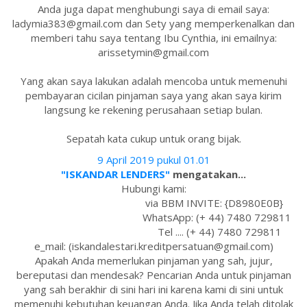
Anda juga dapat menghubungi saya di email saya:
ladymia383@gmail.com dan Sety yang memperkenalkan dan
memberi tahu saya tentang Ibu Cynthia, ini emailnya:
arissetymin@gmail.com
Yang akan saya lakukan adalah mencoba untuk memenuhi
pembayaran cicilan pinjaman saya yang akan saya kirim
langsung ke rekening perusahaan setiap bulan.
Sepatah kata cukup untuk orang bijak.
9 April 2019 pukul 01.01
"ISKANDAR LENDERS"
mengatakan...
Hubungi kami:
via BBM INVITE: {D8980E0B}
WhatsApp: (+ 44) 7480 729811
Tel .... (+ 44) 7480 729811
e_mail: (iskandalestari.kreditpersatuan@gmail.com)
Apakah Anda memerlukan pinjaman yang sah, jujur,
bereputasi dan mendesak? Pencarian Anda untuk pinjaman
yang sah berakhir di sini hari ini karena kami di sini untuk
memenuhi kebutuhan keuangan Anda. Jika Anda telah ditolak