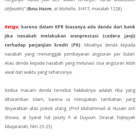
(difasakh)”
(
Ibnu Hazm
,
al Muhalla
, 3/417, masalah 1228)
Ketiga
,
karena dalam KPR biasanya ada denda dari bank
jika nasabah melakukan wanprestasi (cedera janji)
terhadap perjanjian kredit (PK)
. Misalnya denda kepada
nasabah yang menunggak pembayaran angsuran per bulan.
Atau denda kepada nasabah yang melunasi sisa angsuran lebih
awal dari waktu yang seharusnya.
Kedua macam denda tersebut hakikatnya adalah riba yang
diharamkan Islam, karena ia merupakan tambahan yang
disyaratkan atas pokok utang. (Prof Muhammad al Husain ash
Showa, al Syarat hal Jaza’iy fi al Duyuun: Dirasat Fiqhiyyah
Muqaranah, hlm 23-25)