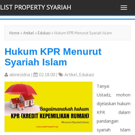
LIST PROPERTY SYARIAH
T
-->
o
g
Home
»
Artikel
»
Edukasi
» Hukum KPR Menurut Syariah Islam
g
l
Hukum KPR Menurut
e
n
Syariah Islam
a
v
abinezidna
|
02.18.00 |
Artikel
,
Edukasi
i
Tanya:
g
Ustadz, mohon
a
dijelaskan hukum
t
KPR dalam
i
pandangan
o
syariah Islam
n