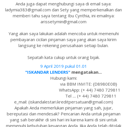
Anda juga dapat menghubungi saya di email saya:
ladymia383@gmail.com dan Sety yang memperkenalkan dan
memberi tahu saya tentang Ibu Cynthia, ini emailnya:
arissetymin@gmail.com
Yang akan saya lakukan adalah mencoba untuk memenuhi
pembayaran cicilan pinjaman saya yang akan saya kirim
langsung ke rekening perusahaan setiap bulan.
Sepatah kata cukup untuk orang bijak.
9 April 2019 pukul 01.01
"ISKANDAR LENDERS"
mengatakan...
Hubungi kami:
via BBM INVITE: {D8980E0B}
WhatsApp: (+ 44) 7480 729811
Tel .... (+ 44) 7480 729811
e_mail: (iskandalestari.kreditpersatuan@gmail.com)
Apakah Anda memerlukan pinjaman yang sah, jujur,
bereputasi dan mendesak? Pencarian Anda untuk pinjaman
yang sah berakhir di sini hari ini karena kami di sini untuk
memenuhi kebutuhan keuangan Anda. Jika Anda telah ditolak