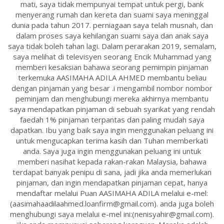
mati, saya tidak mempunyai tempat untuk pergi, bank
menyerang rumah dan kereta dan suami saya meninggal
dunia pada tahun 2017. perniagaan saya telah musnah, dan
dalam proses saya kehilangan suami saya dan anak saya
saya tidak boleh tahan lagi. Dalam perarakan 2019, semalam,
saya melihat di televisyen seorang Encik Muhammad yang
memberi kesaksian bahawa seorang pemimpin pinjaman
terkemuka AASIMAHA ADILA AHMED membantu beliau
dengan pinjaman yang besar .i mengambil nombor nombor
peminjam dan menghubungi mereka akhirnya membantu
saya mendapatkan pinjaman di sebuah syarikat yang rendah
faedah 1% pinjaman terpantas dan paling mudah saya
dapatkan. Ibu yang baik saya ingin menggunakan peluang ini
untuk mengucapkan terima kasih dan Tuhan memberkati
anda. Saya juga ingin menggunakan peluang ini untuk
memberi nasihat kepada rakan-rakan Malaysia, bahawa
terdapat banyak penipu di sana, jadi jika anda memerlukan
pinjaman, dan ingin mendapatkan pinjaman cepat, hanya
mendaftar melalui Puan AASIMAHA ADILA melalui e-mel:
(aasimahaadilaahmed.loanfirm@gmail.com). anda juga boleh
menghubungi saya melalui e-mel ini:(nenisyahir@gmail.com).