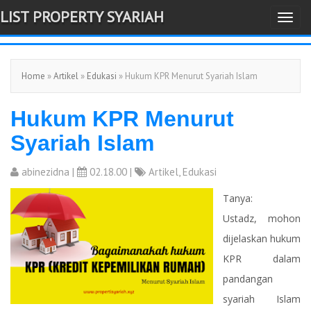
LIST PROPERTY SYARIAH
T
-->
o
g
Home
»
Artikel
»
Edukasi
» Hukum KPR Menurut Syariah Islam
g
l
Hukum KPR Menurut
e
n
Syariah Islam
a
v
abinezidna
|
02.18.00 |
Artikel
,
Edukasi
i
Tanya:
g
Ustadz, mohon
a
dijelaskan hukum
t
KPR dalam
i
pandangan
o
syariah Islam
n