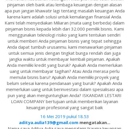
pinjaman oleh bank atau lembaga keuangan dengan alasan
apa pun jangan khawatir lagi tentang masalah keuangan Anda
karena kami adalah solusi untuk kemalangan finansial Anda.
Kami telah menyediakan Miliaran (mata uang berbeda) dalam
pinjaman bisnis kepada lebih dari 32.000 pemilik bisnis. Kami
menggunakan teknologi risiko yang kami tentukan sendiri
untuk memberi Anda pinjaman bisnis yang tepat sehingga
Anda dapat tumbuh urusanmu. kami menawarkan pinjaman
untuk semua jenis dengan tingkat bunga rendah dan juga
jangka waktu untuk membayar kembali pinjaman. Apakah
Anda memiliki kredit yang buruk? Apakah Anda memerlukan
uang untuk membayar tagihan? Atau Anda merasa perlu
memulai bisnis baru? Apakah Anda memiliki proyek yang
belum selesai karena pendanaan yang buruk? Apakah Anda
memerlukan uang untuk berinvestasi dalam spesialisasi apa
pun yang akan menguntungkan Anda? ISKANDAR LESTARI
LOAN COMPANY bertujuan untuk memberikan layanan
keuangan profesional yang sangat baik
16 Mei 2019 pukul 18.53
aditya.aulia139@gmail.com
mengatakan...
Nama saya Aditya Aulia saya mengalami trauma keuangan