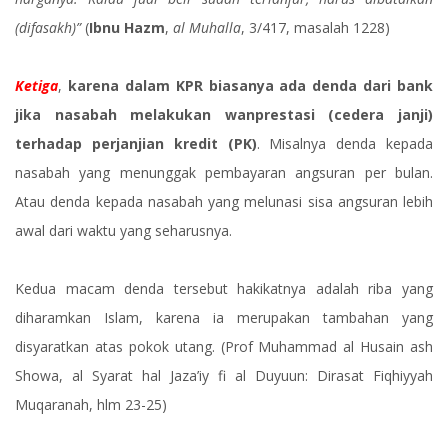
(difasakh)”
(
Ibnu Hazm
,
al Muhalla
, 3/417, masalah 1228)
Ketiga
,
karena dalam KPR biasanya ada denda dari bank
jika nasabah melakukan wanprestasi (cedera janji)
terhadap perjanjian kredit (PK)
. Misalnya denda kepada
nasabah yang menunggak pembayaran angsuran per bulan.
Atau denda kepada nasabah yang melunasi sisa angsuran lebih
awal dari waktu yang seharusnya.
Kedua macam denda tersebut hakikatnya adalah riba yang
diharamkan Islam, karena ia merupakan tambahan yang
disyaratkan atas pokok utang. (Prof Muhammad al Husain ash
Showa, al Syarat hal Jaza’iy fi al Duyuun: Dirasat Fiqhiyyah
Muqaranah, hlm 23-25)