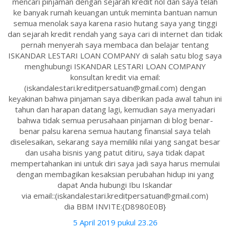
mencari pinjaman dengan sejarah kredit nol dan saya telah
ke banyak rumah keuangan untuk meminta bantuan namun
semua menolak saya karena rasio hutang saya yang tinggi
dan sejarah kredit rendah yang saya cari di internet dan tidak
pernah menyerah saya membaca dan belajar tentang
ISKANDAR LESTARI LOAN COMPANY di salah satu blog saya
menghubungi ISKANDAR LESTARI LOAN COMPANY
konsultan kredit via email:
(iskandalestari.kreditpersatuan@gmail.com) dengan
keyakinan bahwa pinjaman saya diberikan pada awal tahun ini
tahun dan harapan datang lagi, kemudian saya menyadari
bahwa tidak semua perusahaan pinjaman di blog benar-
benar palsu karena semua hautang finansial saya telah
diselesaikan, sekarang saya memiliki nilai yang sangat besar
dan usaha bisnis yang patut ditiru, saya tidak dapat
mempertahankan ini untuk diri saya jadi saya harus memulai
dengan membagikan kesaksian perubahan hidup ini yang
dapat Anda hubungi Ibu Iskandar
via email::(iskandalestari.kreditpersatuan@gmail.com)
dia BBM INVITE:{D8980E0B}
5 April 2019 pukul 23.26