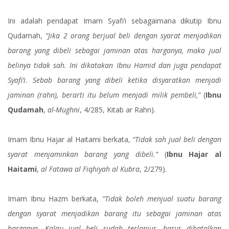
Ini adalah pendapat Imam Syafi’i sebagaimana dikutip Ibnu
Qudamah,
“Jika 2 orang berjual beli dengan syarat menjadikan
barang yang dibeli sebagai jaminan atas harganya, maka jual
belinya tidak sah. Ini dikatakan Ibnu Hamid dan juga pendapat
Syafi’i. Sebab barang yang dibeli ketika disyaratkan menjadi
jaminan (rahn), berarti itu belum menjadi milik pembeli,”
(
Ibnu
Qudamah
,
al-Mughni
, 4/285, Kitab ar Rahn).
Imam Ibnu Hajar al Haitami berkata,
“Tidak sah jual beli dengan
syarat menjaminkan barang yang dibeli.”
(
Ibnu Hajar al
Haitami
,
al Fatawa al Fiqhiyah al Kubra
, 2/279).
Imam Ibnu Hazm berkata,
“Tidak boleh menjual suatu barang
dengan syarat menjadikan barang itu sebagai jaminan atas
harganya. Kalau jual beli sudah terlanjur, harus dibatalkan