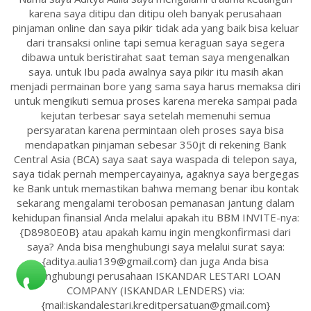
karena saya ditipu dan ditipu oleh banyak perusahaan
pinjaman online dan saya pikir tidak ada yang baik bisa keluar
dari transaksi online tapi semua keraguan saya segera
dibawa untuk beristirahat saat teman saya mengenalkan
saya. untuk Ibu pada awalnya saya pikir itu masih akan
menjadi permainan bore yang sama saya harus memaksa diri
untuk mengikuti semua proses karena mereka sampai pada
kejutan terbesar saya setelah memenuhi semua
persyaratan karena permintaan oleh proses saya bisa
mendapatkan pinjaman sebesar 350jt di rekening Bank
Central Asia (BCA) saya saat saya waspada di telepon saya,
saya tidak pernah mempercayainya, agaknya saya bergegas
ke Bank untuk memastikan bahwa memang benar ibu kontak
sekarang mengalami terobosan pemanasan jantung dalam
kehidupan finansial Anda melalui apakah itu BBM INVITE-nya:
{D8980E0B} atau apakah kamu ingin mengkonfirmasi dari
saya? Anda bisa menghubungi saya melalui surat saya:
{aditya.aulia139@gmail.com} dan juga Anda bisa
menghubungi perusahaan ISKANDAR LESTARI LOAN
COMPANY (ISKANDAR LENDERS) via:
{mail:iskandalestari.kreditpersatuan@gmail.com}