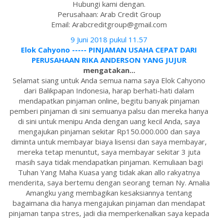
Hubungi kami dengan.
Perusahaan: Arab Credit Group
Email: Arabcreditgroup@gmail.com
9 Juni 2018 pukul 11.57
Elok Cahyono ----- PINJAMAN USAHA CEPAT DARI
PERUSAHAAN RIKA ANDERSON YANG JUJUR
mengatakan...
Selamat siang untuk Anda semua nama saya Elok Cahyono
dari Balikpapan Indonesia, harap berhati-hati dalam
mendapatkan pinjaman online, begitu banyak pinjaman
pemberi pinjaman di sini semuanya palsu dan mereka hanya
di sini untuk menipu Anda dengan uang kecil Anda, saya
mengajukan pinjaman sekitar Rp150.000.000 dan saya
diminta untuk membayar biaya lisensi dan saya membayar,
mereka tetap menuntut, saya membayar sekitar 3 juta
masih saya tidak mendapatkan pinjaman. Kemuliaan bagi
Tuhan Yang Maha Kuasa yang tidak akan allo rakyatnya
menderita, saya bertemu dengan seorang teman Ny. Amalia
Amangku yang membagikan kesaksiannya tentang
bagaimana dia hanya mengajukan pinjaman dan mendapat
pinjaman tanpa stres, jadi dia memperkenalkan saya kepada