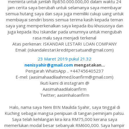
meminta untuk jumlah Rp850.000.000,00 dalam waktu 24
jam cerita saya berubah untuk selamanya saya membayar
semua hutang saya dan saya juga memiliki cukup uang untuk
membiayai sendiri bisnis semua terima kasih kepada teman
saya yang memperkenalkan saya kepada ibu khususnya dan
juga kepada Ibu Iskandar pada umumnya untuk mengubah
rasa malu saya menjadi terkenal
Atas perkenan: ISKANDAR LESTARI LOAN COMPANY
Email: (iskandalestari.kreditpersatuan@gmail.com)
23 Maret 2019 pukul 21.32
nenisyahir@gmail.com
mengatakan...
Pengarah WhatsApp .. +447456405237
E-mel: (aasimahaadilaahmed.loanfirm@gmail.com)
Ikuti kami di instagram @
Aasimahaadilaloanfirm
Twitter; aasimhaloanfirm
Halo, nama saya Neni BIN Maulida Syahir, saya tinggal di
Kuching sebagai mangsa penipuan di tangan peminjam palsu.
Saya telah kehilangan kira-kira RM75,000 kerana saya
memerlukan modal besar sebanyak RM600,000. Saya hampir