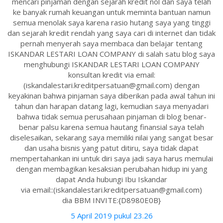
mencari pinjaman dengan sejarah kredit nol dan saya telah
ke banyak rumah keuangan untuk meminta bantuan namun
semua menolak saya karena rasio hutang saya yang tinggi
dan sejarah kredit rendah yang saya cari di internet dan tidak
pernah menyerah saya membaca dan belajar tentang
ISKANDAR LESTARI LOAN COMPANY di salah satu blog saya
menghubungi ISKANDAR LESTARI LOAN COMPANY
konsultan kredit via email:
(iskandalestari.kreditpersatuan@gmail.com) dengan
keyakinan bahwa pinjaman saya diberikan pada awal tahun ini
tahun dan harapan datang lagi, kemudian saya menyadari
bahwa tidak semua perusahaan pinjaman di blog benar-
benar palsu karena semua hautang finansial saya telah
diselesaikan, sekarang saya memiliki nilai yang sangat besar
dan usaha bisnis yang patut ditiru, saya tidak dapat
mempertahankan ini untuk diri saya jadi saya harus memulai
dengan membagikan kesaksian perubahan hidup ini yang
dapat Anda hubungi Ibu Iskandar
via email::(iskandalestari.kreditpersatuan@gmail.com)
dia BBM INVITE:{D8980E0B}
5 April 2019 pukul 23.26