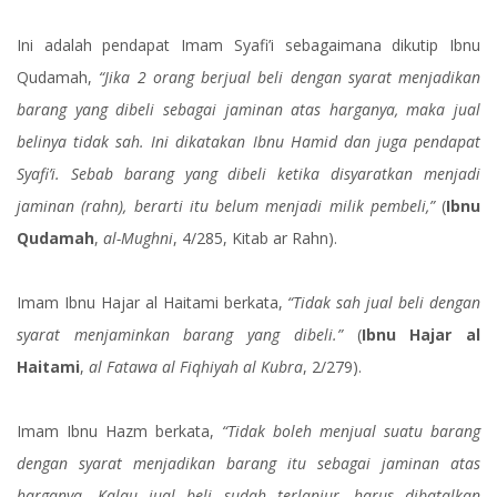
Ini adalah pendapat Imam Syafi’i sebagaimana dikutip Ibnu
Qudamah,
“Jika 2 orang berjual beli dengan syarat menjadikan
barang yang dibeli sebagai jaminan atas harganya, maka jual
belinya tidak sah. Ini dikatakan Ibnu Hamid dan juga pendapat
Syafi’i. Sebab barang yang dibeli ketika disyaratkan menjadi
jaminan (rahn), berarti itu belum menjadi milik pembeli,”
(
Ibnu
Qudamah
,
al-Mughni
, 4/285, Kitab ar Rahn).
Imam Ibnu Hajar al Haitami berkata,
“Tidak sah jual beli dengan
syarat menjaminkan barang yang dibeli.”
(
Ibnu Hajar al
Haitami
,
al Fatawa al Fiqhiyah al Kubra
, 2/279).
Imam Ibnu Hazm berkata,
“Tidak boleh menjual suatu barang
dengan syarat menjadikan barang itu sebagai jaminan atas
harganya. Kalau jual beli sudah terlanjur, harus dibatalkan