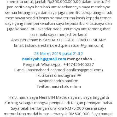
meminta untuk jumlah Rp850.000.000,00 dalam waktu 24
jam cerita saya berubah untuk selamanya saya membayar
semua hutang saya dan saya juga memiliki cukup uang untuk
membiayai sendiri bisnis semua terima kasih kepada teman
saya yang memperkenalkan saya kepada ibu khususnya dan
juga kepada Ibu Iskandar pada umumnya untuk mengubah
rasa malu saya menjadi terkenal
Atas perkenan: ISKANDAR LESTARI LOAN COMPANY
Email: (iskandalestari.kreditpersatuan@gmail.com)
23 Maret 2019 pukul 21.32
nenisyahir@gmail.com
mengatakan...
Pengarah WhatsApp .. +447456405237
E-mel: (aasimahaadilaahmed.loanfirm@gmail.com)
Ikuti kami di instagram @
Aasimahaadilaloanfirm
Twitter; aasimhaloanfirm
Halo, nama saya Neni BIN Maulida Syahir, saya tinggal di
Kuching sebagai mangsa penipuan di tangan peminjam palsu.
Saya telah kehilangan kira-kira RM75,000 kerana saya
memerlukan modal besar sebanyak RM600,000. Saya hampir