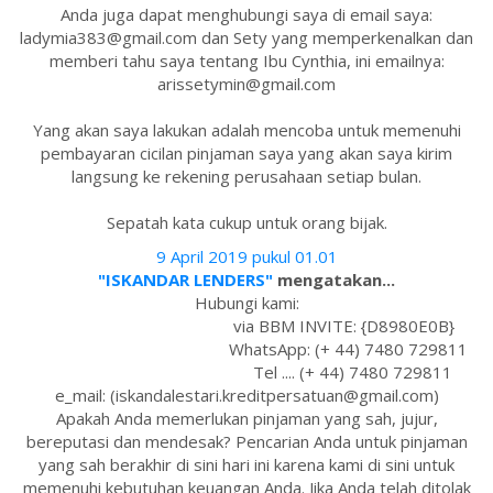
Anda juga dapat menghubungi saya di email saya:
ladymia383@gmail.com dan Sety yang memperkenalkan dan
memberi tahu saya tentang Ibu Cynthia, ini emailnya:
arissetymin@gmail.com
Yang akan saya lakukan adalah mencoba untuk memenuhi
pembayaran cicilan pinjaman saya yang akan saya kirim
langsung ke rekening perusahaan setiap bulan.
Sepatah kata cukup untuk orang bijak.
9 April 2019 pukul 01.01
"ISKANDAR LENDERS"
mengatakan...
Hubungi kami:
via BBM INVITE: {D8980E0B}
WhatsApp: (+ 44) 7480 729811
Tel .... (+ 44) 7480 729811
e_mail: (iskandalestari.kreditpersatuan@gmail.com)
Apakah Anda memerlukan pinjaman yang sah, jujur,
bereputasi dan mendesak? Pencarian Anda untuk pinjaman
yang sah berakhir di sini hari ini karena kami di sini untuk
memenuhi kebutuhan keuangan Anda. Jika Anda telah ditolak