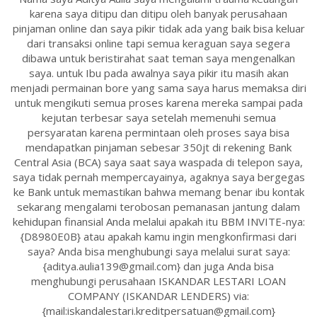
karena saya ditipu dan ditipu oleh banyak perusahaan
pinjaman online dan saya pikir tidak ada yang baik bisa keluar
dari transaksi online tapi semua keraguan saya segera
dibawa untuk beristirahat saat teman saya mengenalkan
saya. untuk Ibu pada awalnya saya pikir itu masih akan
menjadi permainan bore yang sama saya harus memaksa diri
untuk mengikuti semua proses karena mereka sampai pada
kejutan terbesar saya setelah memenuhi semua
persyaratan karena permintaan oleh proses saya bisa
mendapatkan pinjaman sebesar 350jt di rekening Bank
Central Asia (BCA) saya saat saya waspada di telepon saya,
saya tidak pernah mempercayainya, agaknya saya bergegas
ke Bank untuk memastikan bahwa memang benar ibu kontak
sekarang mengalami terobosan pemanasan jantung dalam
kehidupan finansial Anda melalui apakah itu BBM INVITE-nya:
{D8980E0B} atau apakah kamu ingin mengkonfirmasi dari
saya? Anda bisa menghubungi saya melalui surat saya:
{aditya.aulia139@gmail.com} dan juga Anda bisa
menghubungi perusahaan ISKANDAR LESTARI LOAN
COMPANY (ISKANDAR LENDERS) via:
{mail:iskandalestari.kreditpersatuan@gmail.com}