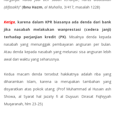
(difasakh)”
(
Ibnu Hazm
,
al Muhalla
, 3/417, masalah 1228)
Ketiga
,
karena dalam KPR biasanya ada denda dari bank
jika nasabah melakukan wanprestasi (cedera janji)
terhadap perjanjian kredit (PK)
. Misalnya denda kepada
nasabah yang menunggak pembayaran angsuran per bulan.
Atau denda kepada nasabah yang melunasi sisa angsuran lebih
awal dari waktu yang seharusnya.
Kedua macam denda tersebut hakikatnya adalah riba yang
diharamkan Islam, karena ia merupakan tambahan yang
disyaratkan atas pokok utang. (Prof Muhammad al Husain ash
Showa, al Syarat hal Jaza’iy fi al Duyuun: Dirasat Fiqhiyyah
Muqaranah, hlm 23-25)