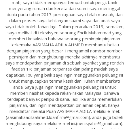
mati, saya tidak mempunyai tempat untuk pergi, bank
menyerang rumah dan kereta dan suami saya meninggal
dunia pada tahun 2017. perniagaan saya telah musnah, dan
dalam proses saya kehilangan suami saya dan anak saya
saya tidak boleh tahan lagi. Dalam perarakan 2019, semalam,
saya melihat di televisyen seorang Encik Muhammad yang
memberi kesaksian bahawa seorang pemimpin pinjaman
terkemuka AASIMAHA ADILA AHMED membantu beliau
dengan pinjaman yang besar .i mengambil nombor nombor
peminjam dan menghubungi mereka akhirnya membantu
saya mendapatkan pinjaman di sebuah syarikat yang rendah
faedah 1% pinjaman terpantas dan paling mudah saya
dapatkan. Ibu yang baik saya ingin menggunakan peluang ini
untuk mengucapkan terima kasih dan Tuhan memberkati
anda. Saya juga ingin menggunakan peluang ini untuk
memberi nasihat kepada rakan-rakan Malaysia, bahawa
terdapat banyak penipu di sana, jadi jika anda memerlukan
pinjaman, dan ingin mendapatkan pinjaman cepat, hanya
mendaftar melalui Puan AASIMAHA ADILA melalui e-mel:
(aasimahaadilaahmed.loanfirm@gmail.com). anda juga boleh
menghubungi saya melalui e-mel ini:(nenisyahir@gmail.com).