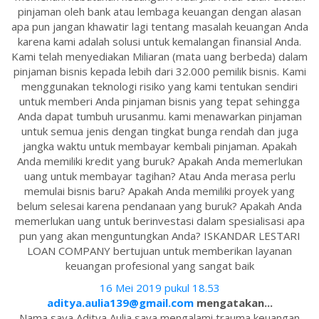
pinjaman oleh bank atau lembaga keuangan dengan alasan
apa pun jangan khawatir lagi tentang masalah keuangan Anda
karena kami adalah solusi untuk kemalangan finansial Anda.
Kami telah menyediakan Miliaran (mata uang berbeda) dalam
pinjaman bisnis kepada lebih dari 32.000 pemilik bisnis. Kami
menggunakan teknologi risiko yang kami tentukan sendiri
untuk memberi Anda pinjaman bisnis yang tepat sehingga
Anda dapat tumbuh urusanmu. kami menawarkan pinjaman
untuk semua jenis dengan tingkat bunga rendah dan juga
jangka waktu untuk membayar kembali pinjaman. Apakah
Anda memiliki kredit yang buruk? Apakah Anda memerlukan
uang untuk membayar tagihan? Atau Anda merasa perlu
memulai bisnis baru? Apakah Anda memiliki proyek yang
belum selesai karena pendanaan yang buruk? Apakah Anda
memerlukan uang untuk berinvestasi dalam spesialisasi apa
pun yang akan menguntungkan Anda? ISKANDAR LESTARI
LOAN COMPANY bertujuan untuk memberikan layanan
keuangan profesional yang sangat baik
16 Mei 2019 pukul 18.53
aditya.aulia139@gmail.com
mengatakan...
Nama saya Aditya Aulia saya mengalami trauma keuangan