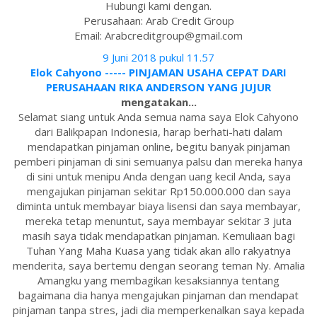
Hubungi kami dengan.
Perusahaan: Arab Credit Group
Email: Arabcreditgroup@gmail.com
9 Juni 2018 pukul 11.57
Elok Cahyono ----- PINJAMAN USAHA CEPAT DARI
PERUSAHAAN RIKA ANDERSON YANG JUJUR
mengatakan...
Selamat siang untuk Anda semua nama saya Elok Cahyono
dari Balikpapan Indonesia, harap berhati-hati dalam
mendapatkan pinjaman online, begitu banyak pinjaman
pemberi pinjaman di sini semuanya palsu dan mereka hanya
di sini untuk menipu Anda dengan uang kecil Anda, saya
mengajukan pinjaman sekitar Rp150.000.000 dan saya
diminta untuk membayar biaya lisensi dan saya membayar,
mereka tetap menuntut, saya membayar sekitar 3 juta
masih saya tidak mendapatkan pinjaman. Kemuliaan bagi
Tuhan Yang Maha Kuasa yang tidak akan allo rakyatnya
menderita, saya bertemu dengan seorang teman Ny. Amalia
Amangku yang membagikan kesaksiannya tentang
bagaimana dia hanya mengajukan pinjaman dan mendapat
pinjaman tanpa stres, jadi dia memperkenalkan saya kepada