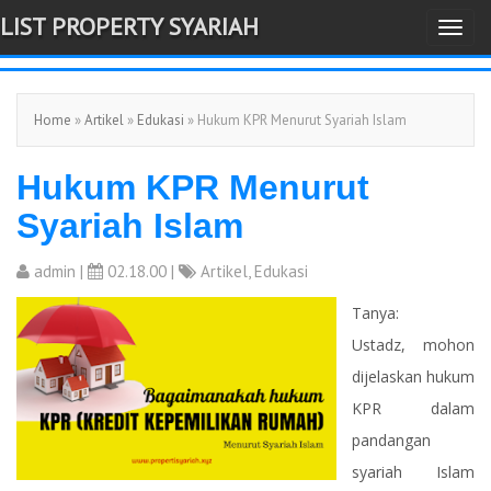
LIST PROPERTY SYARIAH
T
-->
o
g
Home
»
Artikel
»
Edukasi
» Hukum KPR Menurut Syariah Islam
g
l
Hukum KPR Menurut
e
n
Syariah Islam
a
v
admin
|
02.18.00 |
Artikel
,
Edukasi
i
Tanya:
g
Ustadz, mohon
a
dijelaskan hukum
t
KPR dalam
i
pandangan
o
syariah Islam
n