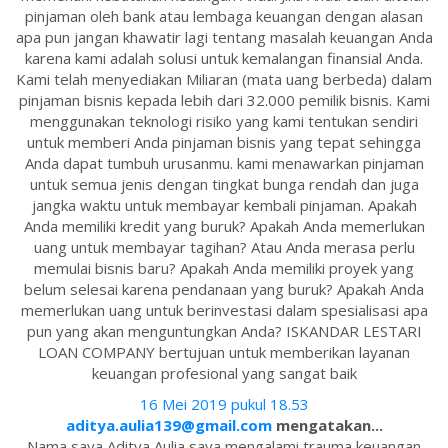
pinjaman oleh bank atau lembaga keuangan dengan alasan
apa pun jangan khawatir lagi tentang masalah keuangan Anda
karena kami adalah solusi untuk kemalangan finansial Anda.
Kami telah menyediakan Miliaran (mata uang berbeda) dalam
pinjaman bisnis kepada lebih dari 32.000 pemilik bisnis. Kami
menggunakan teknologi risiko yang kami tentukan sendiri
untuk memberi Anda pinjaman bisnis yang tepat sehingga
Anda dapat tumbuh urusanmu. kami menawarkan pinjaman
untuk semua jenis dengan tingkat bunga rendah dan juga
jangka waktu untuk membayar kembali pinjaman. Apakah
Anda memiliki kredit yang buruk? Apakah Anda memerlukan
uang untuk membayar tagihan? Atau Anda merasa perlu
memulai bisnis baru? Apakah Anda memiliki proyek yang
belum selesai karena pendanaan yang buruk? Apakah Anda
memerlukan uang untuk berinvestasi dalam spesialisasi apa
pun yang akan menguntungkan Anda? ISKANDAR LESTARI
LOAN COMPANY bertujuan untuk memberikan layanan
keuangan profesional yang sangat baik
16 Mei 2019 pukul 18.53
aditya.aulia139@gmail.com
mengatakan...
Nama saya Aditya Aulia saya mengalami trauma keuangan