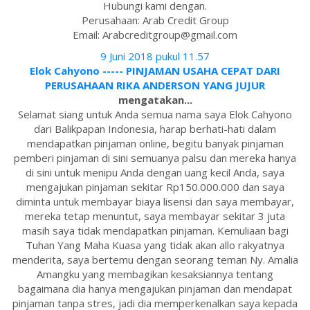
Hubungi kami dengan.
Perusahaan: Arab Credit Group
Email: Arabcreditgroup@gmail.com
9 Juni 2018 pukul 11.57
Elok Cahyono ----- PINJAMAN USAHA CEPAT DARI
PERUSAHAAN RIKA ANDERSON YANG JUJUR
mengatakan...
Selamat siang untuk Anda semua nama saya Elok Cahyono
dari Balikpapan Indonesia, harap berhati-hati dalam
mendapatkan pinjaman online, begitu banyak pinjaman
pemberi pinjaman di sini semuanya palsu dan mereka hanya
di sini untuk menipu Anda dengan uang kecil Anda, saya
mengajukan pinjaman sekitar Rp150.000.000 dan saya
diminta untuk membayar biaya lisensi dan saya membayar,
mereka tetap menuntut, saya membayar sekitar 3 juta
masih saya tidak mendapatkan pinjaman. Kemuliaan bagi
Tuhan Yang Maha Kuasa yang tidak akan allo rakyatnya
menderita, saya bertemu dengan seorang teman Ny. Amalia
Amangku yang membagikan kesaksiannya tentang
bagaimana dia hanya mengajukan pinjaman dan mendapat
pinjaman tanpa stres, jadi dia memperkenalkan saya kepada