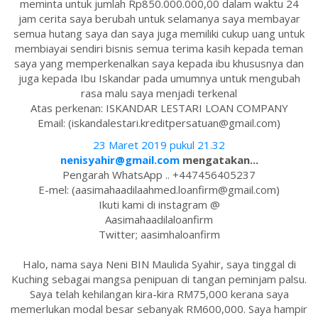
meminta untuk jumlah Rp850.000.000,00 dalam waktu 24
jam cerita saya berubah untuk selamanya saya membayar
semua hutang saya dan saya juga memiliki cukup uang untuk
membiayai sendiri bisnis semua terima kasih kepada teman
saya yang memperkenalkan saya kepada ibu khususnya dan
juga kepada Ibu Iskandar pada umumnya untuk mengubah
rasa malu saya menjadi terkenal
Atas perkenan: ISKANDAR LESTARI LOAN COMPANY
Email: (iskandalestari.kreditpersatuan@gmail.com)
23 Maret 2019 pukul 21.32
nenisyahir@gmail.com
mengatakan...
Pengarah WhatsApp .. +447456405237
E-mel: (aasimahaadilaahmed.loanfirm@gmail.com)
Ikuti kami di instagram @
Aasimahaadilaloanfirm
Twitter; aasimhaloanfirm
Halo, nama saya Neni BIN Maulida Syahir, saya tinggal di
Kuching sebagai mangsa penipuan di tangan peminjam palsu.
Saya telah kehilangan kira-kira RM75,000 kerana saya
memerlukan modal besar sebanyak RM600,000. Saya hampir