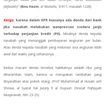
(difasakh)”
(
Ibnu Hazm
,
al Muhalla
, 3/417, masalah 1228)
Ketiga
,
karena dalam KPR biasanya ada denda dari bank
jika nasabah melakukan wanprestasi (cedera janji)
terhadap perjanjian kredit (PK)
. Misalnya denda kepada
nasabah yang menunggak pembayaran angsuran per bulan.
Atau denda kepada nasabah yang melunasi sisa angsuran lebih
awal dari waktu yang seharusnya.
Kedua macam denda tersebut hakikatnya adalah riba yang
diharamkan Islam, karena ia merupakan tambahan yang
disyaratkan atas pokok utang. (Prof Muhammad al Husain ash
Showa, al Syarat hal Jaza’iy fi al Duyuun: Dirasat Fiqhiyyah
Muqaranah, hlm 23-25)