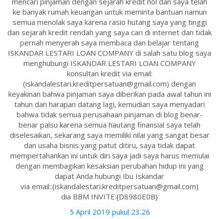
mencari pinjaman dengan sejarah kredit nol dan saya telah
ke banyak rumah keuangan untuk meminta bantuan namun
semua menolak saya karena rasio hutang saya yang tinggi
dan sejarah kredit rendah yang saya cari di internet dan tidak
pernah menyerah saya membaca dan belajar tentang
ISKANDAR LESTARI LOAN COMPANY di salah satu blog saya
menghubungi ISKANDAR LESTARI LOAN COMPANY
konsultan kredit via email:
(iskandalestari.kreditpersatuan@gmail.com) dengan
keyakinan bahwa pinjaman saya diberikan pada awal tahun ini
tahun dan harapan datang lagi, kemudian saya menyadari
bahwa tidak semua perusahaan pinjaman di blog benar-
benar palsu karena semua hautang finansial saya telah
diselesaikan, sekarang saya memiliki nilai yang sangat besar
dan usaha bisnis yang patut ditiru, saya tidak dapat
mempertahankan ini untuk diri saya jadi saya harus memulai
dengan membagikan kesaksian perubahan hidup ini yang
dapat Anda hubungi Ibu Iskandar
via email::(iskandalestari.kreditpersatuan@gmail.com)
dia BBM INVITE:{D8980E0B}
5 April 2019 pukul 23.26