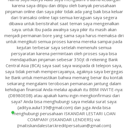
karena saya ditipu dan ditipu oleh banyak perusahaan
pinjaman online dan saya pikir tidak ada yang baik bisa keluar
dari transaksi online tapi semua keraguan saya segera
dibawa untuk beristirahat saat teman saya mengenalkan
saya. untuk Ibu pada awalnya saya pikir itu masih akan
menjadi permainan bore yang sama saya harus memaksa diri
untuk mengikuti semua proses karena mereka sampai pada
kejutan terbesar saya setelah memenuhi semua
persyaratan karena permintaan oleh proses saya bisa
mendapatkan pinjaman sebesar 350jt di rekening Bank
Central Asia (BCA) saya saat saya waspada di telepon saya,
saya tidak pernah mempercayainya, agaknya saya bergegas
ke Bank untuk memastikan bahwa memang benar ibu kontak
sekarang mengalami terobosan pemanasan jantung dalam
kehidupan finansial Anda melalui apakah itu BBM INVITE-nya:
{D8980E0B} atau apakah kamu ingin mengkonfirmasi dari
saya? Anda bisa menghubungi saya melalui surat saya:
{aditya.aulia139@gmail.com} dan juga Anda bisa
menghubungi perusahaan ISKANDAR LESTARI LOAN
COMPANY (ISKANDAR LENDERS) via:
{mail:iskandalestari.kreditpersatuan@gmail.com}