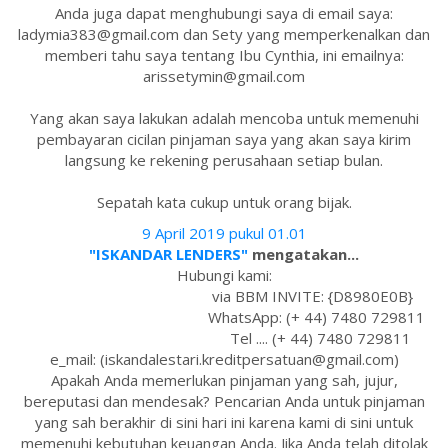
Anda juga dapat menghubungi saya di email saya:
ladymia383@gmail.com dan Sety yang memperkenalkan dan
memberi tahu saya tentang Ibu Cynthia, ini emailnya:
arissetymin@gmail.com
Yang akan saya lakukan adalah mencoba untuk memenuhi
pembayaran cicilan pinjaman saya yang akan saya kirim
langsung ke rekening perusahaan setiap bulan.
Sepatah kata cukup untuk orang bijak.
9 April 2019 pukul 01.01
"ISKANDAR LENDERS"
mengatakan...
Hubungi kami:
via BBM INVITE: {D8980E0B}
WhatsApp: (+ 44) 7480 729811
Tel .... (+ 44) 7480 729811
e_mail: (iskandalestari.kreditpersatuan@gmail.com)
Apakah Anda memerlukan pinjaman yang sah, jujur,
bereputasi dan mendesak? Pencarian Anda untuk pinjaman
yang sah berakhir di sini hari ini karena kami di sini untuk
memenuhi kebutuhan keuangan Anda. Jika Anda telah ditolak