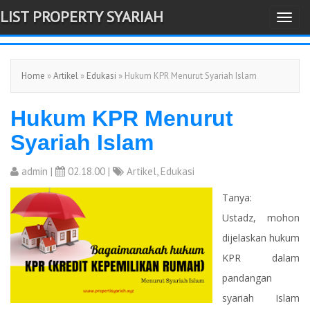
LIST PROPERTY SYARIAH
T
-->
o
g
Home
»
Artikel
»
Edukasi
» Hukum KPR Menurut Syariah Islam
g
l
Hukum KPR Menurut
e
n
Syariah Islam
a
v
admin
|
02.18.00 |
Artikel
,
Edukasi
i
Tanya:
g
Ustadz, mohon
a
dijelaskan hukum
t
KPR dalam
i
pandangan
o
syariah Islam
n