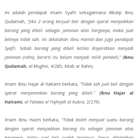
Ini adalah pendapat Imam Syafi’i sebagaimana dikutip Ibnu
Qudamah,
“Jika 2 orang berjual beli dengan syarat menjadikan
barang yang dibeli sebagai jaminan atas harganya, maka jual
belinya tidak sah. Ini dikatakan Ibnu Hamid dan juga pendapat
Syafi’i. Sebab barang yang dibeli ketika disyaratkan menjadi
jaminan (rahn), berarti itu belum menjadi milik pembeli,”
(
Ibnu
Qudamah
,
al-Mughni
, 4/285, Kitab ar Rahn).
Imam Ibnu Hajar al Haitami berkata,
“Tidak sah jual beli dengan
syarat menjaminkan barang yang dibeli.”
(
Ibnu Hajar al
Haitami
,
al Fatawa al Fiqhiyah al Kubra
, 2/279).
Imam Ibnu Hazm berkata,
“Tidak boleh menjual suatu barang
dengan syarat menjadikan barang itu sebagai jaminan atas
harganya. Kalau jual beli sudah terlanjur, harus dibatalkan