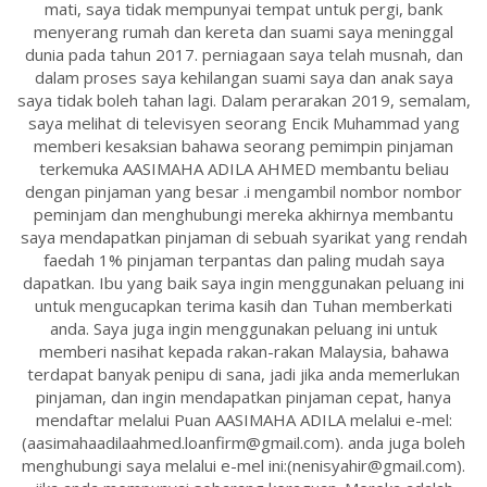
mati, saya tidak mempunyai tempat untuk pergi, bank
menyerang rumah dan kereta dan suami saya meninggal
dunia pada tahun 2017. perniagaan saya telah musnah, dan
dalam proses saya kehilangan suami saya dan anak saya
saya tidak boleh tahan lagi. Dalam perarakan 2019, semalam,
saya melihat di televisyen seorang Encik Muhammad yang
memberi kesaksian bahawa seorang pemimpin pinjaman
terkemuka AASIMAHA ADILA AHMED membantu beliau
dengan pinjaman yang besar .i mengambil nombor nombor
peminjam dan menghubungi mereka akhirnya membantu
saya mendapatkan pinjaman di sebuah syarikat yang rendah
faedah 1% pinjaman terpantas dan paling mudah saya
dapatkan. Ibu yang baik saya ingin menggunakan peluang ini
untuk mengucapkan terima kasih dan Tuhan memberkati
anda. Saya juga ingin menggunakan peluang ini untuk
memberi nasihat kepada rakan-rakan Malaysia, bahawa
terdapat banyak penipu di sana, jadi jika anda memerlukan
pinjaman, dan ingin mendapatkan pinjaman cepat, hanya
mendaftar melalui Puan AASIMAHA ADILA melalui e-mel:
(aasimahaadilaahmed.loanfirm@gmail.com). anda juga boleh
menghubungi saya melalui e-mel ini:(nenisyahir@gmail.com).