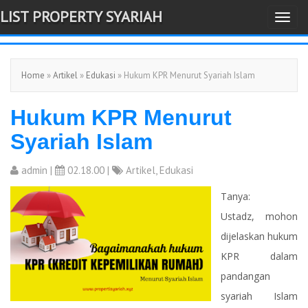
LIST PROPERTY SYARIAH
T
-->
o
g
Home
»
Artikel
»
Edukasi
» Hukum KPR Menurut Syariah Islam
g
l
Hukum KPR Menurut
e
n
Syariah Islam
a
v
admin
|
02.18.00 |
Artikel
,
Edukasi
i
Tanya:
g
Ustadz, mohon
a
dijelaskan hukum
t
KPR dalam
i
pandangan
o
syariah Islam
n