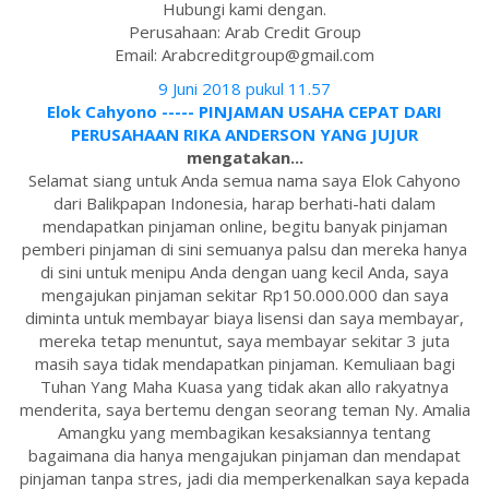
Hubungi kami dengan.
Perusahaan: Arab Credit Group
Email: Arabcreditgroup@gmail.com
9 Juni 2018 pukul 11.57
Elok Cahyono ----- PINJAMAN USAHA CEPAT DARI
PERUSAHAAN RIKA ANDERSON YANG JUJUR
mengatakan...
Selamat siang untuk Anda semua nama saya Elok Cahyono
dari Balikpapan Indonesia, harap berhati-hati dalam
mendapatkan pinjaman online, begitu banyak pinjaman
pemberi pinjaman di sini semuanya palsu dan mereka hanya
di sini untuk menipu Anda dengan uang kecil Anda, saya
mengajukan pinjaman sekitar Rp150.000.000 dan saya
diminta untuk membayar biaya lisensi dan saya membayar,
mereka tetap menuntut, saya membayar sekitar 3 juta
masih saya tidak mendapatkan pinjaman. Kemuliaan bagi
Tuhan Yang Maha Kuasa yang tidak akan allo rakyatnya
menderita, saya bertemu dengan seorang teman Ny. Amalia
Amangku yang membagikan kesaksiannya tentang
bagaimana dia hanya mengajukan pinjaman dan mendapat
pinjaman tanpa stres, jadi dia memperkenalkan saya kepada