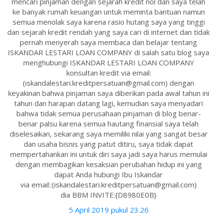
mencari pinjaman dengan sejarah kredit nol dan saya telah
ke banyak rumah keuangan untuk meminta bantuan namun
semua menolak saya karena rasio hutang saya yang tinggi
dan sejarah kredit rendah yang saya cari di internet dan tidak
pernah menyerah saya membaca dan belajar tentang
ISKANDAR LESTARI LOAN COMPANY di salah satu blog saya
menghubungi ISKANDAR LESTARI LOAN COMPANY
konsultan kredit via email:
(iskandalestari.kreditpersatuan@gmail.com) dengan
keyakinan bahwa pinjaman saya diberikan pada awal tahun ini
tahun dan harapan datang lagi, kemudian saya menyadari
bahwa tidak semua perusahaan pinjaman di blog benar-
benar palsu karena semua hautang finansial saya telah
diselesaikan, sekarang saya memiliki nilai yang sangat besar
dan usaha bisnis yang patut ditiru, saya tidak dapat
mempertahankan ini untuk diri saya jadi saya harus memulai
dengan membagikan kesaksian perubahan hidup ini yang
dapat Anda hubungi Ibu Iskandar
via email::(iskandalestari.kreditpersatuan@gmail.com)
dia BBM INVITE:{D8980E0B}
5 April 2019 pukul 23.26