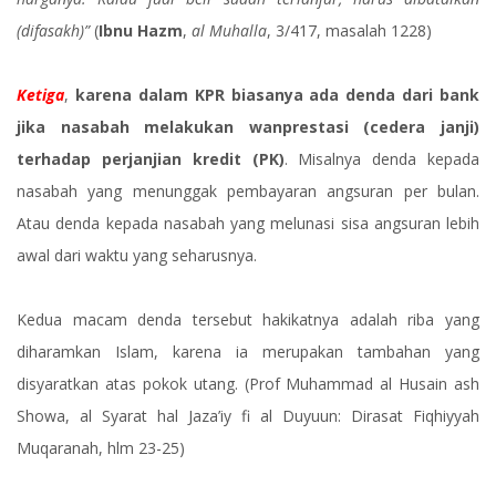
(difasakh)”
(
Ibnu Hazm
,
al Muhalla
, 3/417, masalah 1228)
Ketiga
,
karena dalam KPR biasanya ada denda dari bank
jika nasabah melakukan wanprestasi (cedera janji)
terhadap perjanjian kredit (PK)
. Misalnya denda kepada
nasabah yang menunggak pembayaran angsuran per bulan.
Atau denda kepada nasabah yang melunasi sisa angsuran lebih
awal dari waktu yang seharusnya.
Kedua macam denda tersebut hakikatnya adalah riba yang
diharamkan Islam, karena ia merupakan tambahan yang
disyaratkan atas pokok utang. (Prof Muhammad al Husain ash
Showa, al Syarat hal Jaza’iy fi al Duyuun: Dirasat Fiqhiyyah
Muqaranah, hlm 23-25)