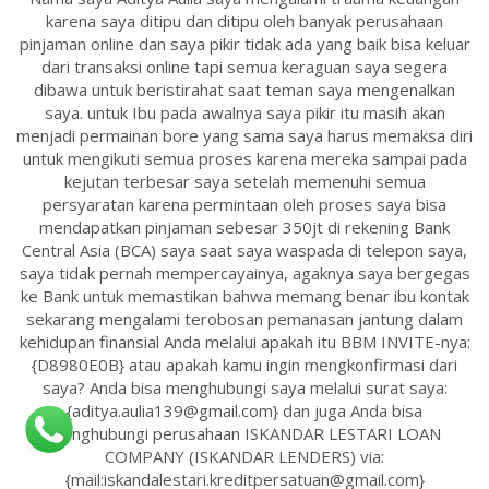
karena saya ditipu dan ditipu oleh banyak perusahaan
pinjaman online dan saya pikir tidak ada yang baik bisa keluar
dari transaksi online tapi semua keraguan saya segera
dibawa untuk beristirahat saat teman saya mengenalkan
saya. untuk Ibu pada awalnya saya pikir itu masih akan
menjadi permainan bore yang sama saya harus memaksa diri
untuk mengikuti semua proses karena mereka sampai pada
kejutan terbesar saya setelah memenuhi semua
persyaratan karena permintaan oleh proses saya bisa
mendapatkan pinjaman sebesar 350jt di rekening Bank
Central Asia (BCA) saya saat saya waspada di telepon saya,
saya tidak pernah mempercayainya, agaknya saya bergegas
ke Bank untuk memastikan bahwa memang benar ibu kontak
sekarang mengalami terobosan pemanasan jantung dalam
kehidupan finansial Anda melalui apakah itu BBM INVITE-nya:
{D8980E0B} atau apakah kamu ingin mengkonfirmasi dari
saya? Anda bisa menghubungi saya melalui surat saya:
{aditya.aulia139@gmail.com} dan juga Anda bisa
menghubungi perusahaan ISKANDAR LESTARI LOAN
COMPANY (ISKANDAR LENDERS) via:
{mail:iskandalestari.kreditpersatuan@gmail.com}