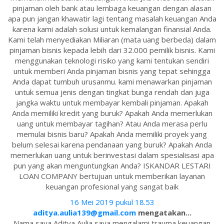
pinjaman oleh bank atau lembaga keuangan dengan alasan
apa pun jangan khawatir lagi tentang masalah keuangan Anda
karena kami adalah solusi untuk kemalangan finansial Anda.
Kami telah menyediakan Miliaran (mata uang berbeda) dalam
pinjaman bisnis kepada lebih dari 32.000 pemilik bisnis. Kami
menggunakan teknologi risiko yang kami tentukan sendiri
untuk memberi Anda pinjaman bisnis yang tepat sehingga
Anda dapat tumbuh urusanmu. kami menawarkan pinjaman
untuk semua jenis dengan tingkat bunga rendah dan juga
jangka waktu untuk membayar kembali pinjaman. Apakah
Anda memiliki kredit yang buruk? Apakah Anda memerlukan
uang untuk membayar tagihan? Atau Anda merasa perlu
memulai bisnis baru? Apakah Anda memiliki proyek yang
belum selesai karena pendanaan yang buruk? Apakah Anda
memerlukan uang untuk berinvestasi dalam spesialisasi apa
pun yang akan menguntungkan Anda? ISKANDAR LESTARI
LOAN COMPANY bertujuan untuk memberikan layanan
keuangan profesional yang sangat baik
16 Mei 2019 pukul 18.53
aditya.aulia139@gmail.com
mengatakan...
Nama saya Aditya Aulia saya mengalami trauma keuangan