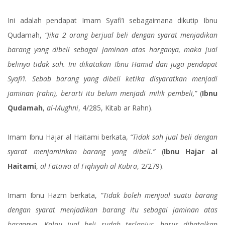
Ini adalah pendapat Imam Syafi’i sebagaimana dikutip Ibnu
Qudamah,
“Jika 2 orang berjual beli dengan syarat menjadikan
barang yang dibeli sebagai jaminan atas harganya, maka jual
belinya tidak sah. Ini dikatakan Ibnu Hamid dan juga pendapat
Syafi’i. Sebab barang yang dibeli ketika disyaratkan menjadi
jaminan (rahn), berarti itu belum menjadi milik pembeli,”
(
Ibnu
Qudamah
,
al-Mughni
, 4/285, Kitab ar Rahn).
Imam Ibnu Hajar al Haitami berkata,
“Tidak sah jual beli dengan
syarat menjaminkan barang yang dibeli.”
(
Ibnu Hajar al
Haitami
,
al Fatawa al Fiqhiyah al Kubra
, 2/279).
Imam Ibnu Hazm berkata,
“Tidak boleh menjual suatu barang
dengan syarat menjadikan barang itu sebagai jaminan atas
harganya. Kalau jual beli sudah terlanjur, harus dibatalkan