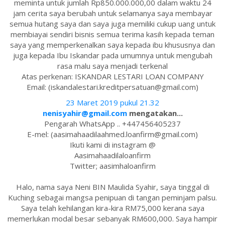
meminta untuk jumlah Rp850.000.000,00 dalam waktu 24
jam cerita saya berubah untuk selamanya saya membayar
semua hutang saya dan saya juga memiliki cukup uang untuk
membiayai sendiri bisnis semua terima kasih kepada teman
saya yang memperkenalkan saya kepada ibu khususnya dan
juga kepada Ibu Iskandar pada umumnya untuk mengubah
rasa malu saya menjadi terkenal
Atas perkenan: ISKANDAR LESTARI LOAN COMPANY
Email: (iskandalestari.kreditpersatuan@gmail.com)
23 Maret 2019 pukul 21.32
nenisyahir@gmail.com
mengatakan...
Pengarah WhatsApp .. +447456405237
E-mel: (aasimahaadilaahmed.loanfirm@gmail.com)
Ikuti kami di instagram @
Aasimahaadilaloanfirm
Twitter; aasimhaloanfirm
Halo, nama saya Neni BIN Maulida Syahir, saya tinggal di
Kuching sebagai mangsa penipuan di tangan peminjam palsu.
Saya telah kehilangan kira-kira RM75,000 kerana saya
memerlukan modal besar sebanyak RM600,000. Saya hampir