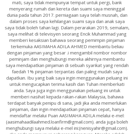
mati, saya tidak mempunyai tempat untuk pergi, bank
menyerang rumah dan kereta dan suami saya meninggal
dunia pada tahun 2017. perniagaan saya telah musnah, dan
dalam proses saya kehilangan suami saya dan anak saya
saya tidak boleh tahan lagi. Dalam perarakan 2019, semalam,
saya melihat di televisyen seorang Encik Muhammad yang
memberi kesaksian bahawa seorang pemimpin pinjaman
terkemuka AASIMAHA ADILA AHMED membantu beliau
dengan pinjaman yang besar .i mengambil nombor nombor
peminjam dan menghubungi mereka akhirnya membantu
saya mendapatkan pinjaman di sebuah syarikat yang rendah
faedah 1% pinjaman terpantas dan paling mudah saya
dapatkan. Ibu yang baik saya ingin menggunakan peluang ini
untuk mengucapkan terima kasih dan Tuhan memberkati
anda. Saya juga ingin menggunakan peluang ini untuk
memberi nasihat kepada rakan-rakan Malaysia, bahawa
terdapat banyak penipu di sana, jadi jika anda memerlukan
pinjaman, dan ingin mendapatkan pinjaman cepat, hanya
mendaftar melalui Puan AASIMAHA ADILA melalui e-mel:
(aasimahaadilaahmed.loanfirm@gmail.com). anda juga boleh
menghubungi saya melalui e-mel ini:(nenisyahir@gmail.com).