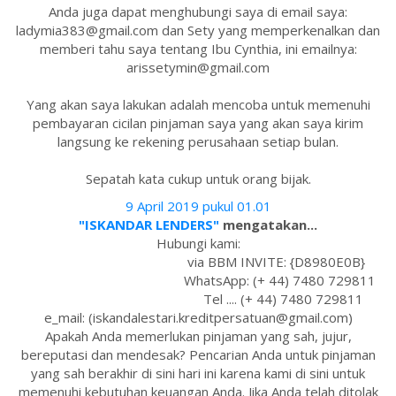
Anda juga dapat menghubungi saya di email saya:
ladymia383@gmail.com dan Sety yang memperkenalkan dan
memberi tahu saya tentang Ibu Cynthia, ini emailnya:
arissetymin@gmail.com
Yang akan saya lakukan adalah mencoba untuk memenuhi
pembayaran cicilan pinjaman saya yang akan saya kirim
langsung ke rekening perusahaan setiap bulan.
Sepatah kata cukup untuk orang bijak.
9 April 2019 pukul 01.01
"ISKANDAR LENDERS"
mengatakan...
Hubungi kami:
via BBM INVITE: {D8980E0B}
WhatsApp: (+ 44) 7480 729811
Tel .... (+ 44) 7480 729811
e_mail: (iskandalestari.kreditpersatuan@gmail.com)
Apakah Anda memerlukan pinjaman yang sah, jujur,
bereputasi dan mendesak? Pencarian Anda untuk pinjaman
yang sah berakhir di sini hari ini karena kami di sini untuk
memenuhi kebutuhan keuangan Anda. Jika Anda telah ditolak