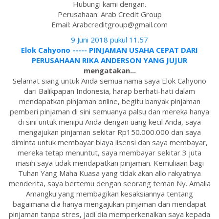
Hubungi kami dengan.
Perusahaan: Arab Credit Group
Email: Arabcreditgroup@gmail.com
9 Juni 2018 pukul 11.57
Elok Cahyono ----- PINJAMAN USAHA CEPAT DARI
PERUSAHAAN RIKA ANDERSON YANG JUJUR
mengatakan...
Selamat siang untuk Anda semua nama saya Elok Cahyono
dari Balikpapan Indonesia, harap berhati-hati dalam
mendapatkan pinjaman online, begitu banyak pinjaman
pemberi pinjaman di sini semuanya palsu dan mereka hanya
di sini untuk menipu Anda dengan uang kecil Anda, saya
mengajukan pinjaman sekitar Rp150.000.000 dan saya
diminta untuk membayar biaya lisensi dan saya membayar,
mereka tetap menuntut, saya membayar sekitar 3 juta
masih saya tidak mendapatkan pinjaman. Kemuliaan bagi
Tuhan Yang Maha Kuasa yang tidak akan allo rakyatnya
menderita, saya bertemu dengan seorang teman Ny. Amalia
Amangku yang membagikan kesaksiannya tentang
bagaimana dia hanya mengajukan pinjaman dan mendapat
pinjaman tanpa stres, jadi dia memperkenalkan saya kepada