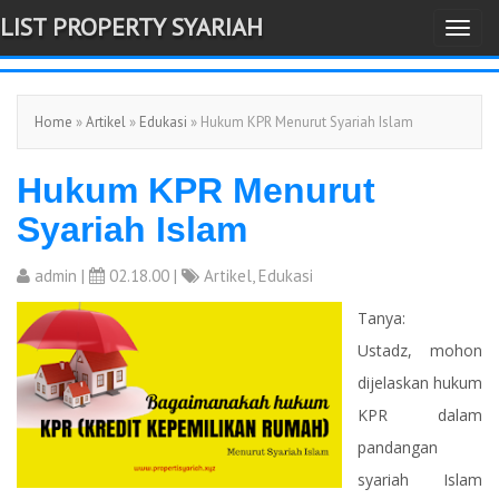
LIST PROPERTY SYARIAH
T
-->
o
g
Home
»
Artikel
»
Edukasi
» Hukum KPR Menurut Syariah Islam
g
l
Hukum KPR Menurut
e
n
Syariah Islam
a
v
admin
|
02.18.00 |
Artikel
,
Edukasi
i
Tanya:
g
Ustadz, mohon
a
dijelaskan hukum
t
KPR dalam
i
pandangan
o
syariah Islam
n