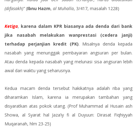
(difasakh)”
(
Ibnu Hazm
,
al Muhalla
, 3/417, masalah 1228)
Ketiga
,
karena dalam KPR biasanya ada denda dari bank
jika nasabah melakukan wanprestasi (cedera janji)
terhadap perjanjian kredit (PK)
. Misalnya denda kepada
nasabah yang menunggak pembayaran angsuran per bulan.
Atau denda kepada nasabah yang melunasi sisa angsuran lebih
awal dari waktu yang seharusnya.
Kedua macam denda tersebut hakikatnya adalah riba yang
diharamkan Islam, karena ia merupakan tambahan yang
disyaratkan atas pokok utang. (Prof Muhammad al Husain ash
Showa, al Syarat hal Jaza’iy fi al Duyuun: Dirasat Fiqhiyyah
Muqaranah, hlm 23-25)