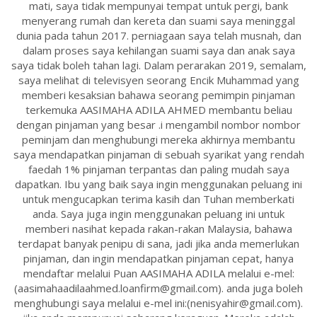
mati, saya tidak mempunyai tempat untuk pergi, bank
menyerang rumah dan kereta dan suami saya meninggal
dunia pada tahun 2017. perniagaan saya telah musnah, dan
dalam proses saya kehilangan suami saya dan anak saya
saya tidak boleh tahan lagi. Dalam perarakan 2019, semalam,
saya melihat di televisyen seorang Encik Muhammad yang
memberi kesaksian bahawa seorang pemimpin pinjaman
terkemuka AASIMAHA ADILA AHMED membantu beliau
dengan pinjaman yang besar .i mengambil nombor nombor
peminjam dan menghubungi mereka akhirnya membantu
saya mendapatkan pinjaman di sebuah syarikat yang rendah
faedah 1% pinjaman terpantas dan paling mudah saya
dapatkan. Ibu yang baik saya ingin menggunakan peluang ini
untuk mengucapkan terima kasih dan Tuhan memberkati
anda. Saya juga ingin menggunakan peluang ini untuk
memberi nasihat kepada rakan-rakan Malaysia, bahawa
terdapat banyak penipu di sana, jadi jika anda memerlukan
pinjaman, dan ingin mendapatkan pinjaman cepat, hanya
mendaftar melalui Puan AASIMAHA ADILA melalui e-mel:
(aasimahaadilaahmed.loanfirm@gmail.com). anda juga boleh
menghubungi saya melalui e-mel ini:(nenisyahir@gmail.com).