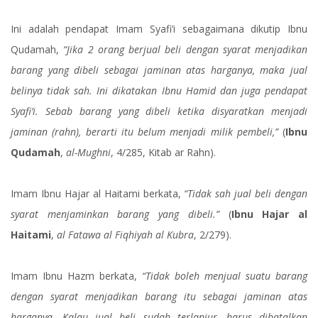
Ini adalah pendapat Imam Syafi’i sebagaimana dikutip Ibnu
Qudamah,
“Jika 2 orang berjual beli dengan syarat menjadikan
barang yang dibeli sebagai jaminan atas harganya, maka jual
belinya tidak sah. Ini dikatakan Ibnu Hamid dan juga pendapat
Syafi’i. Sebab barang yang dibeli ketika disyaratkan menjadi
jaminan (rahn), berarti itu belum menjadi milik pembeli,”
(
Ibnu
Qudamah
,
al-Mughni
, 4/285, Kitab ar Rahn).
Imam Ibnu Hajar al Haitami berkata,
“Tidak sah jual beli dengan
syarat menjaminkan barang yang dibeli.”
(
Ibnu Hajar al
Haitami
,
al Fatawa al Fiqhiyah al Kubra
, 2/279).
Imam Ibnu Hazm berkata,
“Tidak boleh menjual suatu barang
dengan syarat menjadikan barang itu sebagai jaminan atas
harganya. Kalau jual beli sudah terlanjur, harus dibatalkan