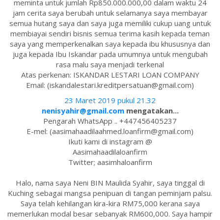
meminta untuk jumlah Rp850.000.000,00 dalam waktu 24
jam cerita saya berubah untuk selamanya saya membayar
semua hutang saya dan saya juga memiliki cukup uang untuk
membiayai sendiri bisnis semua terima kasih kepada teman
saya yang memperkenalkan saya kepada ibu khususnya dan
juga kepada Ibu Iskandar pada umumnya untuk mengubah
rasa malu saya menjadi terkenal
Atas perkenan: ISKANDAR LESTARI LOAN COMPANY
Email: (iskandalestari.kreditpersatuan@gmail.com)
23 Maret 2019 pukul 21.32
nenisyahir@gmail.com
mengatakan...
Pengarah WhatsApp .. +447456405237
E-mel: (aasimahaadilaahmed.loanfirm@gmail.com)
Ikuti kami di instagram @
Aasimahaadilaloanfirm
Twitter; aasimhaloanfirm
Halo, nama saya Neni BIN Maulida Syahir, saya tinggal di
Kuching sebagai mangsa penipuan di tangan peminjam palsu.
Saya telah kehilangan kira-kira RM75,000 kerana saya
memerlukan modal besar sebanyak RM600,000. Saya hampir