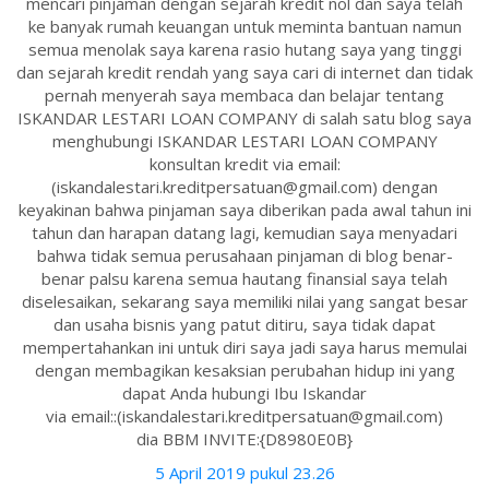
mencari pinjaman dengan sejarah kredit nol dan saya telah
ke banyak rumah keuangan untuk meminta bantuan namun
semua menolak saya karena rasio hutang saya yang tinggi
dan sejarah kredit rendah yang saya cari di internet dan tidak
pernah menyerah saya membaca dan belajar tentang
ISKANDAR LESTARI LOAN COMPANY di salah satu blog saya
menghubungi ISKANDAR LESTARI LOAN COMPANY
konsultan kredit via email:
(iskandalestari.kreditpersatuan@gmail.com) dengan
keyakinan bahwa pinjaman saya diberikan pada awal tahun ini
tahun dan harapan datang lagi, kemudian saya menyadari
bahwa tidak semua perusahaan pinjaman di blog benar-
benar palsu karena semua hautang finansial saya telah
diselesaikan, sekarang saya memiliki nilai yang sangat besar
dan usaha bisnis yang patut ditiru, saya tidak dapat
mempertahankan ini untuk diri saya jadi saya harus memulai
dengan membagikan kesaksian perubahan hidup ini yang
dapat Anda hubungi Ibu Iskandar
via email::(iskandalestari.kreditpersatuan@gmail.com)
dia BBM INVITE:{D8980E0B}
5 April 2019 pukul 23.26