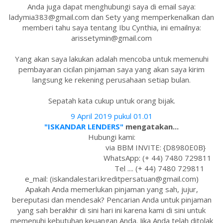
Anda juga dapat menghubungi saya di email saya:
ladymia383@gmail.com dan Sety yang memperkenalkan dan
memberi tahu saya tentang Ibu Cynthia, ini emailnya:
arissetymin@gmail.com
Yang akan saya lakukan adalah mencoba untuk memenuhi
pembayaran cicilan pinjaman saya yang akan saya kirim
langsung ke rekening perusahaan setiap bulan.
Sepatah kata cukup untuk orang bijak.
9 April 2019 pukul 01.01
"ISKANDAR LENDERS"
mengatakan...
Hubungi kami:
via BBM INVITE: {D8980E0B}
WhatsApp: (+ 44) 7480 729811
Tel .... (+ 44) 7480 729811
e_mail: (iskandalestari.kreditpersatuan@gmail.com)
Apakah Anda memerlukan pinjaman yang sah, jujur,
bereputasi dan mendesak? Pencarian Anda untuk pinjaman
yang sah berakhir di sini hari ini karena kami di sini untuk
memenuhi kebutuhan keuangan Anda. Jika Anda telah ditolak