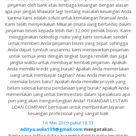
pinjaman oleh bank atau lembaga keuangan dengan alasan
apa pun jangan khawatir lagi tentang masalah keuangan Anda
karena kami adalah solusi untuk kemalangan finansial Anda.
Kami telah menyediakan Miliaran (mata uang berbeda) dalam
pinjaman bisnis kepada lebih dari 32.000 pemilik bisnis. Kami
menggunakan teknologi risiko yang kami tentukan sendiri
untuk memberi Anda pinjaman bisnis yang tepat sehingga
Anda dapat tumbuh urusanmu. kami menawarkan pinjaman
untuk semua jenis dengan tingkat bunga rendah dan juga
jangka waktu untuk membayar kembali pinjaman. Apakah
Anda memiliki kredit yang buruk? Apakah Anda memerlukan
uang untuk membayar tagihan? Atau Anda merasa perlu
memulai bisnis baru? Apakah Anda memiliki proyek yang
belum selesai karena pendanaan yang buruk? Apakah Anda
memerlukan uang untuk berinvestasi dalam spesialisasi apa
pun yang akan menguntungkan Anda? ISKANDAR LESTARI
LOAN COMPANY bertujuan untuk memberikan layanan
keuangan profesional yang sangat baik
16 Mei 2019 pukul 18.53
aditya.aulia139@gmail.com
mengatakan...
Nama saya Aditya Aulia saya mengalami trauma keuangan