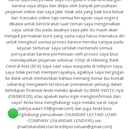
karena saya ditipu dan ditipu oleh banyak perusahaan
pinjaman online dan saya pikir tidak ada yang baik bisa keluar
dari transaksi online tapi semua keraguan saya segera
dibawa untuk beristirahat saat teman saya mengenalkan
saya. untuk Ibu pada awalnya saya pikir itu masih akan
menjadi permainan bore yang sama saya harus memaksa diri
untuk mengikuti semua proses karena mereka sampai pada
kejutan terbesar saya setelah memenuhi semua
persyaratan karena permintaan oleh proses saya bisa
mendapatkan pinjaman sebesar 350jt di rekening Bank
Central Asia (BCA) saya saat saya waspada di telepon saya,
saya tidak pernah mempercayainya, agaknya saya bergegas
ke Bank untuk memastikan bahwa memang benar ibu kontak
sekarang mengalami terobosan pemanasan jantung dalam
kehidupan finansial Anda melalui apakah itu BBM INVITE-nya:
{D8980E0B} atau apakah kamu ingin mengkonfirmasi dari
saya? Anda bisa menghubungi saya melalui surat saya:
{aditya.aulia139@gmail.com} dan juga Anda bisa
menghubungi perusahaan ISKANDAR LESTARI LOAN
COMPANY (ISKANDAR LENDERS) via:
{mail:iskandalestari.kreditpersatuan@gmail.com}