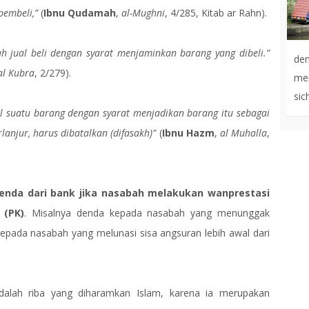
pembeli,”
(
Ibnu Qudamah
,
al-Mughni
, 4/285, Kitab ar Rahn).
ah jual beli dengan syarat menjaminkan barang yang dibeli.”
de
al Kubra
, 2/279).
men
sic
l suatu barang dengan syarat menjadikan barang itu sebagai
lanjur, harus dibatalkan (difasakh)”
(
Ibnu Hazm
,
al Muhalla
,
enda dari bank jika nasabah melakukan wanprestasi
 (PK)
. Misalnya denda kepada nasabah yang menunggak
epada nasabah yang melunasi sisa angsuran lebih awal dari
alah riba yang diharamkan Islam, karena ia merupakan