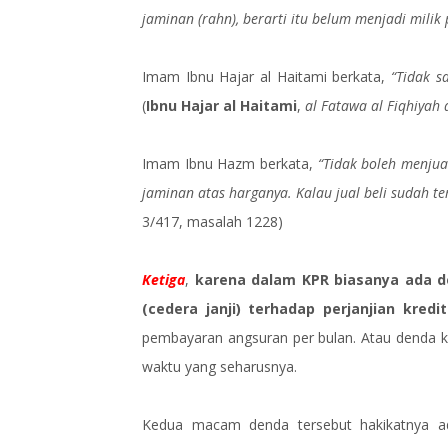
jaminan (rahn), berarti itu belum menjadi milik 
Imam Ibnu Hajar al Haitami berkata,
“Tidak s
(
Ibnu Hajar al Haitami
,
al Fatawa al Fiqhiyah 
Imam Ibnu Hazm berkata,
“Tidak boleh menjua
jaminan atas harganya. Kalau jual beli sudah ter
3/417, masalah 1228)
Ketiga
,
karena dalam KPR biasanya ada d
(cedera janji) terhadap perjanjian kredit
pembayaran angsuran per bulan. Atau denda k
waktu yang seharusnya.
Kedua macam denda tersebut hakikatnya ad