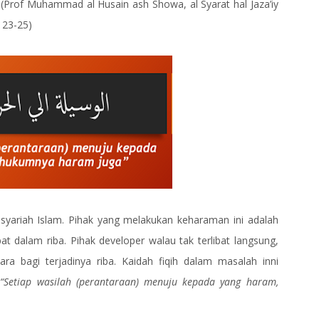
(Prof Muhammad al Husain ash Showa, al Syarat hal Jaza’iy
 23-25)
ariah Islam. Pihak yang melakukan keharaman ini adalah
t dalam riba. Pihak developer walau tak terlibat langsung,
a bagi terjadinya riba. Kaidah fiqih dalam masalah inni
m
“Setiap wasilah (perantaraan) menuju kepada yang haram,