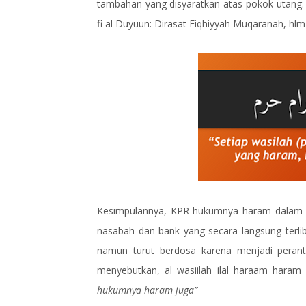
tambahan yang disyaratkan atas pokok utang. 
fi al Duyuun: Dirasat Fiqhiyyah Muqaranah, hlm
Kesimpulannya, KPR hukumnya haram dalam sy
nasabah dan bank yang secara langsung terliba
namun turut berdosa karena menjadi perantar
menyebutkan, al wasiilah ilal haraam hara
hukumnya haram juga”