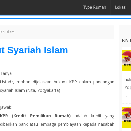
Type Rumah
Lokasi
iah Islam
EN
 Syariah Islam
Tanya:
huk
Ustadz, mohon dijelaskan hukum KPR dalam pandangan
Yog
syariah Islam (Nita, Yogyakarta)
...
Jawab:
KPR (Kredit Pemilikan Rumah)
adalah kredit yang
diberikan bank atau lembaga pembiayaan kepada nasabah