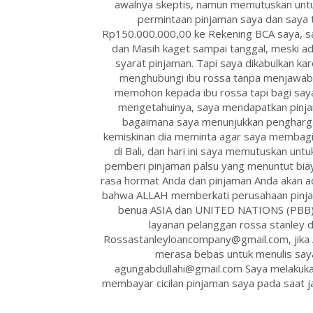
awalnya skeptis, namun memutuskan untu
permintaan pinjaman saya dan saya 
Rp150.000.000,00 ke Rekening BCA saya, sa
dan Masih kaget sampai tanggal, meski a
syarat pinjaman. Tapi saya dikabulkan ka
menghubungi ibu rossa tanpa menjawab 
memohon kepada ibu rossa tapi bagi say
mengetahuinya, saya mendapatkan pinjam
bagaimana saya menunjukkan pengharga
kemiskinan dia meminta agar saya membagik
di Bali, dan hari ini saya memutuskan untu
pemberi pinjaman palsu yang menuntut biay
rasa hormat Anda dan pinjaman Anda akan ad
bahwa ALLAH memberkati perusahaan pinjaman
benua ASIA dan UNITED NATIONS (PBB) 
layanan pelanggan rossa stanley d
Rossastanleyloancompany@gmail.com, jika An
merasa bebas untuk menulis say
agungabdullahi@gmail.com Saya melakukan
membayar cicilan pinjaman saya pada saat j