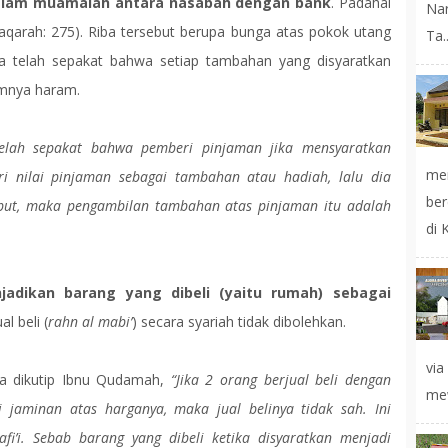
 dalam muamalah antara nasabah dengan bank
. Padahal
Na
aqarah: 275). Riba tersebut berupa bunga atas pokok utang
Ta..
a telah sepakat bahwa setiap tambahan yang disyaratkan
umnya haram.
elah sepakat bahwa pemberi pinjaman jika mensyaratkan
mer
i nilai pinjaman sebagai tambahan atau hadiah, lalu dia
ber
but, maka pengambilan tambahan atas pinjaman itu adalah
di 
adikan barang yang dibeli (yaitu rumah) sebagai
l beli (
rahn al mabi’
) secara syariah tidak dibolehkan.
vi
na dikutip Ibnu Qudamah,
“Jika 2 orang berjual beli dengan
mew
i jaminan atas harganya, maka jual belinya tidak sah. Ini
i’i. Sebab barang yang dibeli ketika disyaratkan menjadi