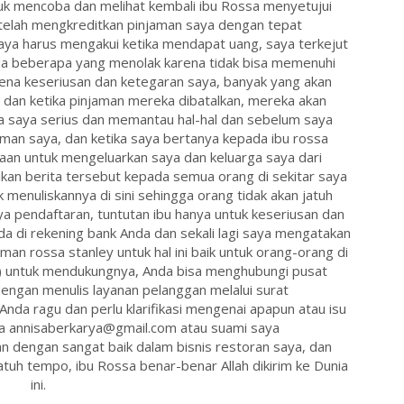
k mencoba dan melihat kembali ibu Rossa menyetujui
telah mengkreditkan pinjaman saya dengan tepat
ya harus mengakui ketika mendapat uang, saya terkejut
da beberapa yang menolak karena tidak bisa memenuhi
rena keseriusan dan ketegaran saya, banyak yang akan
dan ketika pinjaman mereka dibatalkan, mereka akan
a saya serius dan memantau hal-hal dan sebelum saya
an saya, dan ketika saya bertanya kepada ibu rossa
an untuk mengeluarkan saya dan keluarga saya dari
an berita tersebut kepada semua orang di sekitar saya
k menuliskannya di sini sehingga orang tidak akan jatuh
a pendaftaran, tuntutan ibu hanya untuk keseriusan dan
a di rekening bank Anda dan sekali lagi saya mengatakan
 rossa stanley untuk hal ini baik untuk orang-orang di
untuk mendukungnya, Anda bisa menghubungi pusat
engan menulis layanan pelanggan melalui surat
da ragu dan perlu klarifikasi mengenai apapun atau isu
a annisaberkarya@gmail.com atau suami saya
 dengan sangat baik dalam bisnis restoran saya, dan
atuh tempo, ibu Rossa benar-benar Allah dikirim ke Dunia
ini.