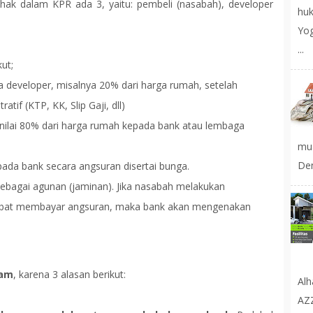
ihak dalam KPR ada 3, yaitu: pembeli (nasabah), developer
huk
Yog
...
ut;
developer, misalnya 20% dari harga rumah, setelah
tif (KTP, KK, Slip Gaji, dll)
ilai 80% dari harga rumah kepada bank atau lembaga
mu
Den
ada bank secara angsuran disertai bunga.
ebagai agunan (jaminan). Jika nasabah melakukan
rlambat membayar angsuran, maka bank akan mengenakan
lam
, karena 3 alasan berikut:
Al
AZ