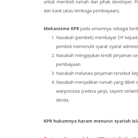
untuk membeli rumah dari pihak developer. P
dan bank (atau lembaga pembiayaan).
Mekanisme KPR
pada umumnya sebagai berik
Nasabah (pembeli) membayar DP kepada 
pembeli memenuhi syarat-syarat administra
Nasabah mengajukan kredit pinjaman sen
pembiayaan.
Nasabah melunasi pinjaman tersebut kep
Nasabah menjadikan rumah yang dibeli s
wanprestasi (cedera janji), seperti te
denda.
KPR hukumnya haram menurut syariah Is