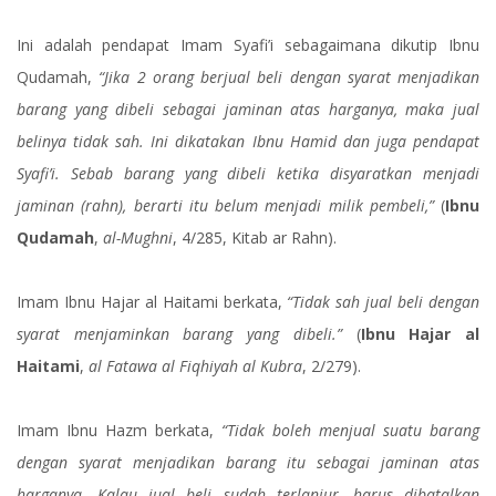
Ini adalah pendapat Imam Syafi’i sebagaimana dikutip Ibnu
Qudamah,
“Jika 2 orang berjual beli dengan syarat menjadikan
barang yang dibeli sebagai jaminan atas harganya, maka jual
belinya tidak sah. Ini dikatakan Ibnu Hamid dan juga pendapat
Syafi’i. Sebab barang yang dibeli ketika disyaratkan menjadi
jaminan (rahn), berarti itu belum menjadi milik pembeli,”
(
Ibnu
Qudamah
,
al-Mughni
, 4/285, Kitab ar Rahn).
Imam Ibnu Hajar al Haitami berkata,
“Tidak sah jual beli dengan
syarat menjaminkan barang yang dibeli.”
(
Ibnu Hajar al
Haitami
,
al Fatawa al Fiqhiyah al Kubra
, 2/279).
Imam Ibnu Hazm berkata,
“Tidak boleh menjual suatu barang
dengan syarat menjadikan barang itu sebagai jaminan atas
harganya. Kalau jual beli sudah terlanjur, harus dibatalkan