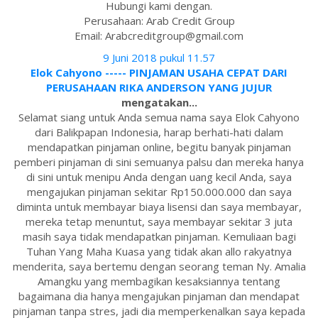
Hubungi kami dengan.
Perusahaan: Arab Credit Group
Email: Arabcreditgroup@gmail.com
9 Juni 2018 pukul 11.57
Elok Cahyono ----- PINJAMAN USAHA CEPAT DARI
PERUSAHAAN RIKA ANDERSON YANG JUJUR
mengatakan...
Selamat siang untuk Anda semua nama saya Elok Cahyono
dari Balikpapan Indonesia, harap berhati-hati dalam
mendapatkan pinjaman online, begitu banyak pinjaman
pemberi pinjaman di sini semuanya palsu dan mereka hanya
di sini untuk menipu Anda dengan uang kecil Anda, saya
mengajukan pinjaman sekitar Rp150.000.000 dan saya
diminta untuk membayar biaya lisensi dan saya membayar,
mereka tetap menuntut, saya membayar sekitar 3 juta
masih saya tidak mendapatkan pinjaman. Kemuliaan bagi
Tuhan Yang Maha Kuasa yang tidak akan allo rakyatnya
menderita, saya bertemu dengan seorang teman Ny. Amalia
Amangku yang membagikan kesaksiannya tentang
bagaimana dia hanya mengajukan pinjaman dan mendapat
pinjaman tanpa stres, jadi dia memperkenalkan saya kepada