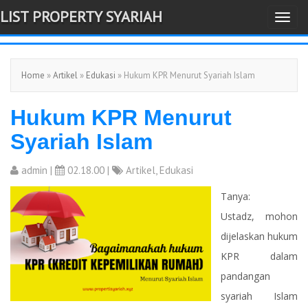
LIST PROPERTY SYARIAH
T
-->
o
g
Home
»
Artikel
»
Edukasi
» Hukum KPR Menurut Syariah Islam
g
l
Hukum KPR Menurut
e
n
Syariah Islam
a
v
admin
|
02.18.00 |
Artikel
,
Edukasi
i
Tanya:
g
Ustadz, mohon
a
dijelaskan hukum
t
KPR dalam
i
pandangan
o
syariah Islam
n