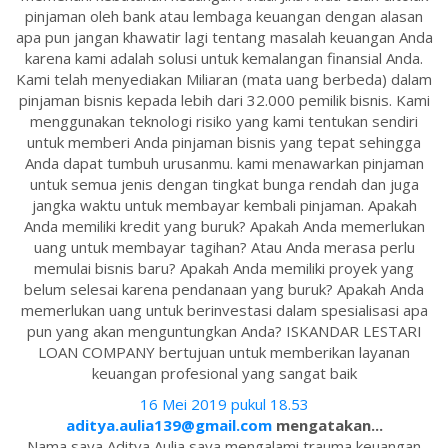
pinjaman oleh bank atau lembaga keuangan dengan alasan
apa pun jangan khawatir lagi tentang masalah keuangan Anda
karena kami adalah solusi untuk kemalangan finansial Anda.
Kami telah menyediakan Miliaran (mata uang berbeda) dalam
pinjaman bisnis kepada lebih dari 32.000 pemilik bisnis. Kami
menggunakan teknologi risiko yang kami tentukan sendiri
untuk memberi Anda pinjaman bisnis yang tepat sehingga
Anda dapat tumbuh urusanmu. kami menawarkan pinjaman
untuk semua jenis dengan tingkat bunga rendah dan juga
jangka waktu untuk membayar kembali pinjaman. Apakah
Anda memiliki kredit yang buruk? Apakah Anda memerlukan
uang untuk membayar tagihan? Atau Anda merasa perlu
memulai bisnis baru? Apakah Anda memiliki proyek yang
belum selesai karena pendanaan yang buruk? Apakah Anda
memerlukan uang untuk berinvestasi dalam spesialisasi apa
pun yang akan menguntungkan Anda? ISKANDAR LESTARI
LOAN COMPANY bertujuan untuk memberikan layanan
keuangan profesional yang sangat baik
16 Mei 2019 pukul 18.53
aditya.aulia139@gmail.com
mengatakan...
Nama saya Aditya Aulia saya mengalami trauma keuangan