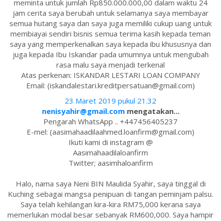
meminta untuk jumlah Rp850.000.000,00 dalam waktu 24
jam cerita saya berubah untuk selamanya saya membayar
semua hutang saya dan saya juga memiliki cukup uang untuk
membiayai sendiri bisnis semua terima kasih kepada teman
saya yang memperkenalkan saya kepada ibu khususnya dan
juga kepada Ibu Iskandar pada umumnya untuk mengubah
rasa malu saya menjadi terkenal
Atas perkenan: ISKANDAR LESTARI LOAN COMPANY
Email: (iskandalestari.kreditpersatuan@gmail.com)
23 Maret 2019 pukul 21.32
nenisyahir@gmail.com
mengatakan...
Pengarah WhatsApp .. +447456405237
E-mel: (aasimahaadilaahmed.loanfirm@gmail.com)
Ikuti kami di instagram @
Aasimahaadilaloanfirm
Twitter; aasimhaloanfirm
Halo, nama saya Neni BIN Maulida Syahir, saya tinggal di
Kuching sebagai mangsa penipuan di tangan peminjam palsu.
Saya telah kehilangan kira-kira RM75,000 kerana saya
memerlukan modal besar sebanyak RM600,000. Saya hampir