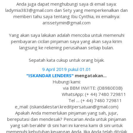
Anda juga dapat menghubungi saya di email saya:
ladymia383@gmail.com dan Sety yang memperkenalkan dan
memberi tahu saya tentang Ibu Cynthia, ini emailnya:
arissetymin@gmail.com
Yang akan saya lakukan adalah mencoba untuk memenuhi
pembayaran cicilan pinjaman saya yang akan saya kirim
langsung ke rekening perusahaan setiap bulan.
Sepatah kata cukup untuk orang bijak.
9 April 2019 pukul 01.01
"ISKANDAR LENDERS"
mengatakan...
Hubungi kami:
via BBM INVITE: {D8980E0B}
WhatsApp: (+ 44) 7480 729811
Tel .... (+ 44) 7480 729811
e_mail: (iskandalestari.kreditpersatuan@gmail.com)
Apakah Anda memerlukan pinjaman yang sah, jujur,
bereputasi dan mendesak? Pencarian Anda untuk pinjaman
yang sah berakhir di sini hari ini karena kami di sini untuk
memenuhi kebutuhan keuangan Anda. Jika Anda telah ditolak