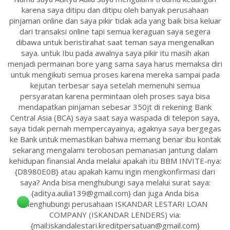
karena saya ditipu dan ditipu oleh banyak perusahaan
pinjaman online dan saya pikir tidak ada yang baik bisa keluar
dari transaksi online tapi semua keraguan saya segera
dibawa untuk beristirahat saat teman saya mengenalkan
saya. untuk Ibu pada awalnya saya pikir itu masih akan
menjadi permainan bore yang sama saya harus memaksa diri
untuk mengikuti semua proses karena mereka sampai pada
kejutan terbesar saya setelah memenuhi semua
persyaratan karena permintaan oleh proses saya bisa
mendapatkan pinjaman sebesar 350jt di rekening Bank
Central Asia (BCA) saya saat saya waspada di telepon saya,
saya tidak pernah mempercayainya, agaknya saya bergegas
ke Bank untuk memastikan bahwa memang benar ibu kontak
sekarang mengalami terobosan pemanasan jantung dalam
kehidupan finansial Anda melalui apakah itu BBM INVITE-nya:
{D8980E0B} atau apakah kamu ingin mengkonfirmasi dari
saya? Anda bisa menghubungi saya melalui surat saya:
{aditya.aulia139@gmail.com} dan juga Anda bisa
menghubungi perusahaan ISKANDAR LESTARI LOAN
COMPANY (ISKANDAR LENDERS) via:
{mail:iskandalestari.kreditpersatuan@gmail.com}