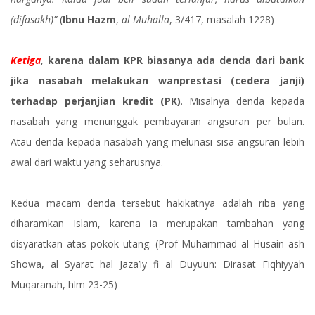
(difasakh)”
(
Ibnu Hazm
,
al Muhalla
, 3/417, masalah 1228)
Ketiga
,
karena dalam KPR biasanya ada denda dari bank
jika nasabah melakukan wanprestasi (cedera janji)
terhadap perjanjian kredit (PK)
. Misalnya denda kepada
nasabah yang menunggak pembayaran angsuran per bulan.
Atau denda kepada nasabah yang melunasi sisa angsuran lebih
awal dari waktu yang seharusnya.
Kedua macam denda tersebut hakikatnya adalah riba yang
diharamkan Islam, karena ia merupakan tambahan yang
disyaratkan atas pokok utang. (Prof Muhammad al Husain ash
Showa, al Syarat hal Jaza’iy fi al Duyuun: Dirasat Fiqhiyyah
Muqaranah, hlm 23-25)