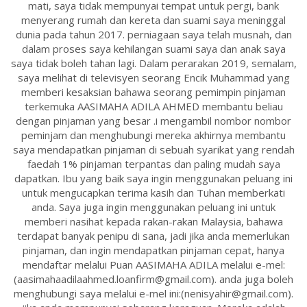
mati, saya tidak mempunyai tempat untuk pergi, bank
menyerang rumah dan kereta dan suami saya meninggal
dunia pada tahun 2017. perniagaan saya telah musnah, dan
dalam proses saya kehilangan suami saya dan anak saya
saya tidak boleh tahan lagi. Dalam perarakan 2019, semalam,
saya melihat di televisyen seorang Encik Muhammad yang
memberi kesaksian bahawa seorang pemimpin pinjaman
terkemuka AASIMAHA ADILA AHMED membantu beliau
dengan pinjaman yang besar .i mengambil nombor nombor
peminjam dan menghubungi mereka akhirnya membantu
saya mendapatkan pinjaman di sebuah syarikat yang rendah
faedah 1% pinjaman terpantas dan paling mudah saya
dapatkan. Ibu yang baik saya ingin menggunakan peluang ini
untuk mengucapkan terima kasih dan Tuhan memberkati
anda. Saya juga ingin menggunakan peluang ini untuk
memberi nasihat kepada rakan-rakan Malaysia, bahawa
terdapat banyak penipu di sana, jadi jika anda memerlukan
pinjaman, dan ingin mendapatkan pinjaman cepat, hanya
mendaftar melalui Puan AASIMAHA ADILA melalui e-mel:
(aasimahaadilaahmed.loanfirm@gmail.com). anda juga boleh
menghubungi saya melalui e-mel ini:(nenisyahir@gmail.com).