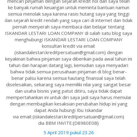
mencari pinjaman dengan sejarah kredit nol dan saya telah
ke banyak rumah keuangan untuk meminta bantuan namun
semua menolak saya karena rasio hutang saya yang tinggi
dan sejarah kredit rendah yang saya cari di internet dan tidak
pernah menyerah saya membaca dan belajar tentang
ISKANDAR LESTARI LOAN COMPANY di salah satu blog saya
menghubungi ISKANDAR LESTARI LOAN COMPANY
konsultan kredit via email:
(iskandalestari.kreditpersatuan@gmail.com) dengan
keyakinan bahwa pinjaman saya diberikan pada awal tahun ini
tahun dan harapan datang lagi, kemudian saya menyadari
bahwa tidak semua perusahaan pinjaman di blog benar-
benar palsu karena semua hautang finansial saya telah
diselesaikan, sekarang saya memiliki nilai yang sangat besar
dan usaha bisnis yang patut ditiru, saya tidak dapat
mempertahankan ini untuk diri saya jadi saya harus memulai
dengan membagikan kesaksian perubahan hidup ini yang
dapat Anda hubungi Ibu Iskandar
via email::(iskandalestari.kreditpersatuan@gmail.com)
dia BBM INVITE:{D8980E0B}
5 April 2019 pukul 23.26