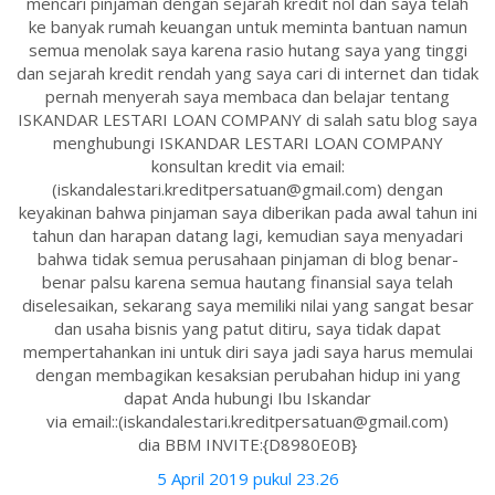
mencari pinjaman dengan sejarah kredit nol dan saya telah
ke banyak rumah keuangan untuk meminta bantuan namun
semua menolak saya karena rasio hutang saya yang tinggi
dan sejarah kredit rendah yang saya cari di internet dan tidak
pernah menyerah saya membaca dan belajar tentang
ISKANDAR LESTARI LOAN COMPANY di salah satu blog saya
menghubungi ISKANDAR LESTARI LOAN COMPANY
konsultan kredit via email:
(iskandalestari.kreditpersatuan@gmail.com) dengan
keyakinan bahwa pinjaman saya diberikan pada awal tahun ini
tahun dan harapan datang lagi, kemudian saya menyadari
bahwa tidak semua perusahaan pinjaman di blog benar-
benar palsu karena semua hautang finansial saya telah
diselesaikan, sekarang saya memiliki nilai yang sangat besar
dan usaha bisnis yang patut ditiru, saya tidak dapat
mempertahankan ini untuk diri saya jadi saya harus memulai
dengan membagikan kesaksian perubahan hidup ini yang
dapat Anda hubungi Ibu Iskandar
via email::(iskandalestari.kreditpersatuan@gmail.com)
dia BBM INVITE:{D8980E0B}
5 April 2019 pukul 23.26