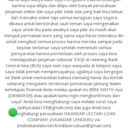
karena saya ditipu dan ditipu oleh banyak perusahaan
pinjaman online dan saya pikir tidak ada yang baik bisa keluar
dari transaksi online tapi semua keraguan saya segera
dibawa untuk beristirahat saat teman saya mengenalkan
saya. untuk Ibu pada awalnya saya pikir itu masih akan
menjadi permainan bore yang sama saya harus memaksa diri
untuk mengikuti semua proses karena mereka sampai pada
kejutan terbesar saya setelah memenuhi semua
persyaratan karena permintaan oleh proses saya bisa
mendapatkan pinjaman sebesar 350jt di rekening Bank
Central Asia (BCA) saya saat saya waspada di telepon saya,
saya tidak pernah mempercayainya, agaknya saya bergegas
ke Bank untuk memastikan bahwa memang benar ibu kontak
sekarang mengalami terobosan pemanasan jantung dalam
kehidupan finansial Anda melalui apakah itu BBM INVITE-nya:
{D8980E0B} atau apakah kamu ingin mengkonfirmasi dari
saya? Anda bisa menghubungi saya melalui surat saya:
{aditya.aulia139@gmail.com} dan juga Anda bisa
menghubungi perusahaan ISKANDAR LESTARI LOAN
COMPANY (ISKANDAR LENDERS) via:
{mail:iskandalestari.kreditpersatuan@gmail.com}