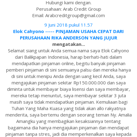
Hubungi kami dengan.
Perusahaan: Arab Credit Group
Email: Arabcreditgroup@gmail.com
9 Juni 2018 pukul 11.57
Elok Cahyono ----- PINJAMAN USAHA CEPAT DARI
PERUSAHAAN RIKA ANDERSON YANG JUJUR
mengatakan...
Selamat siang untuk Anda semua nama saya Elok Cahyono
dari Balikpapan Indonesia, harap berhati-hati dalam
mendapatkan pinjaman online, begitu banyak pinjaman
pemberi pinjaman di sini semuanya palsu dan mereka hanya
di sini untuk menipu Anda dengan uang kecil Anda, saya
mengajukan pinjaman sekitar Rp150.000.000 dan saya
diminta untuk membayar biaya lisensi dan saya membayar,
mereka tetap menuntut, saya membayar sekitar 3 juta
masih saya tidak mendapatkan pinjaman. Kemuliaan bagi
Tuhan Yang Maha Kuasa yang tidak akan allo rakyatnya
menderita, saya bertemu dengan seorang teman Ny. Amalia
Amangku yang membagikan kesaksiannya tentang
bagaimana dia hanya mengajukan pinjaman dan mendapat
pinjaman tanpa stres, jadi dia memperkenalkan saya kepada