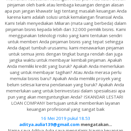
pinjaman oleh bank atau lembaga keuangan dengan alasan
apa pun jangan khawatir lagi tentang masalah keuangan Anda
karena kami adalah solusi untuk kemalangan finansial Anda.
Kami telah menyediakan Miliaran (mata uang berbeda) dalam
pinjaman bisnis kepada lebih dari 32.000 pemilik bisnis. Kami
menggunakan teknologi risiko yang kami tentukan sendiri
untuk memberi Anda pinjaman bisnis yang tepat sehingga
Anda dapat tumbuh urusanmu. kami menawarkan pinjaman
untuk semua jenis dengan tingkat bunga rendah dan juga
jangka waktu untuk membayar kembali pinjaman. Apakah
Anda memiliki kredit yang buruk? Apakah Anda memerlukan
uang untuk membayar tagihan? Atau Anda merasa perlu
memulai bisnis baru? Apakah Anda memiliki proyek yang
belum selesai karena pendanaan yang buruk? Apakah Anda
memerlukan uang untuk berinvestasi dalam spesialisasi apa
pun yang akan menguntungkan Anda? ISKANDAR LESTARI
LOAN COMPANY bertujuan untuk memberikan layanan
keuangan profesional yang sangat baik
16 Mei 2019 pukul 18.53
aditya.aulia139@gmail.com
mengatakan...
Nama saya Aditya Aulia saya mengalami trauma keuangan