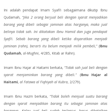
Ini adalah pendapat Imam Syafi’i sebagaimana dikutip Ibnu
Qudamah,
“Jika 2 orang berjual beli dengan syarat menjadikan
barang yang dibeli sebagai jaminan atas harganya, maka jual
belinya tidak sah. Ini dikatakan Ibnu Hamid dan juga pendapat
Syafi’i. Sebab barang yang dibeli ketika disyaratkan menjadi
jaminan (rahn), berarti itu belum menjadi milik pembeli,”
(
Ibnu
Qudamah
,
al-Mughni
, 4/285, Kitab ar Rahn).
Imam Ibnu Hajar al Haitami berkata,
“Tidak sah jual beli dengan
syarat menjaminkan barang yang dibeli.”
(
Ibnu Hajar al
Haitami
,
al Fatawa al Fiqhiyah al Kubra
, 2/279).
Imam Ibnu Hazm berkata,
“Tidak boleh menjual suatu barang
dengan syarat menjadikan barang itu sebagai jaminan atas
harganya. Kalau jual beli sudah terlanjur, harus dibatalkan