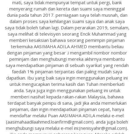
mati, saya tidak mempunyai tempat untuk pergi, bank
menyerang rumah dan kereta dan suami saya meninggal
dunia pada tahun 2017. perniagaan saya telah musnah, dan
dalam proses saya kehilangan suami saya dan anak saya
saya tidak boleh tahan lagi. Dalam perarakan 2019, semalam,
saya melihat di televisyen seorang Encik Muhammad yang
memberi kesaksian bahawa seorang pemimpin pinjaman
terkemuka AASIMAHA ADILA AHMED membantu beliau
dengan pinjaman yang besar .i mengambil nombor nombor
peminjam dan menghubungi mereka akhirnya membantu
saya mendapatkan pinjaman di sebuah syarikat yang rendah
faedah 1% pinjaman terpantas dan paling mudah saya
dapatkan. Ibu yang baik saya ingin menggunakan peluang ini
untuk mengucapkan terima kasih dan Tuhan memberkati
anda. Saya juga ingin menggunakan peluang ini untuk
memberi nasihat kepada rakan-rakan Malaysia, bahawa
terdapat banyak penipu di sana, jadi jika anda memerlukan
pinjaman, dan ingin mendapatkan pinjaman cepat, hanya
mendaftar melalui Puan AASIMAHA ADILA melalui e-mel:
(aasimahaadilaahmed.loanfirm@gmail.com). anda juga boleh
menghubungi saya melalui e-mel ini:(nenisyahir@gmail.com).