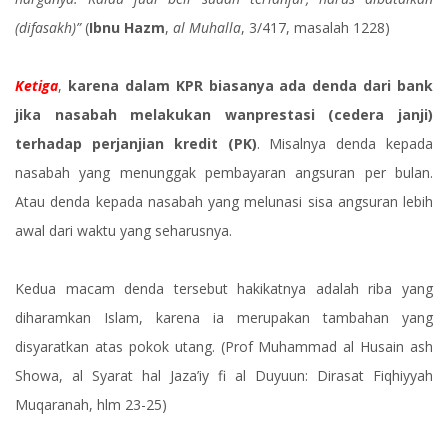
(difasakh)”
(
Ibnu Hazm
,
al Muhalla
, 3/417, masalah 1228)
Ketiga
,
karena dalam KPR biasanya ada denda dari bank
jika nasabah melakukan wanprestasi (cedera janji)
terhadap perjanjian kredit (PK)
. Misalnya denda kepada
nasabah yang menunggak pembayaran angsuran per bulan.
Atau denda kepada nasabah yang melunasi sisa angsuran lebih
awal dari waktu yang seharusnya.
Kedua macam denda tersebut hakikatnya adalah riba yang
diharamkan Islam, karena ia merupakan tambahan yang
disyaratkan atas pokok utang. (Prof Muhammad al Husain ash
Showa, al Syarat hal Jaza’iy fi al Duyuun: Dirasat Fiqhiyyah
Muqaranah, hlm 23-25)