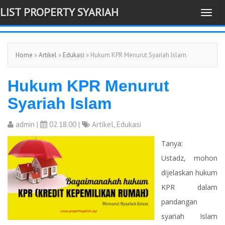
LIST PROPERTY SYARIAH
T
-->
o
g
Home
»
Artikel
»
Edukasi
» Hukum KPR Menurut Syariah Islam
g
l
Hukum KPR Menurut
e
n
Syariah Islam
a
v
admin
|
02.18.00 |
Artikel
,
Edukasi
i
Tanya:
g
Ustadz, mohon
a
dijelaskan hukum
t
KPR dalam
i
pandangan
o
syariah Islam
n