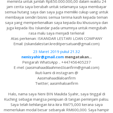
meminta untuk jumlah Rp850.000.000,00 dalam waktu 24
jam cerita saya berubah untuk selamanya saya membayar
semua hutang saya dan saya juga memiliki cukup uang untuk
membiayai sendiri bisnis semua terima kasih kepada teman
saya yang memperkenalkan saya kepada ibu khususnya dan
juga kepada Ibu Iskandar pada umumnya untuk mengubah
rasa malu saya menjadi terkenal
Atas perkenan: ISKANDAR LESTARI LOAN COMPANY
Email: (iskandalestari.kreditpersatuan@gmail.com)
23 Maret 2019 pukul 21.32
nenisyahir@gmail.com
mengatakan...
Pengarah WhatsApp .. +447456405237
E-mel: (aasimahaadilaahmed.loanfirm@gmail.com)
Ikuti kami di instagram @
Aasimahaadilaloanfirm
Twitter; aasimhaloanfirm
Halo, nama saya Neni BIN Maulida Syahir, saya tinggal di
Kuching sebagai mangsa penipuan di tangan peminjam palsu.
Saya telah kehilangan kira-kira RM75,000 kerana saya
memerlukan modal besar sebanyak RM600,000. Saya hampir