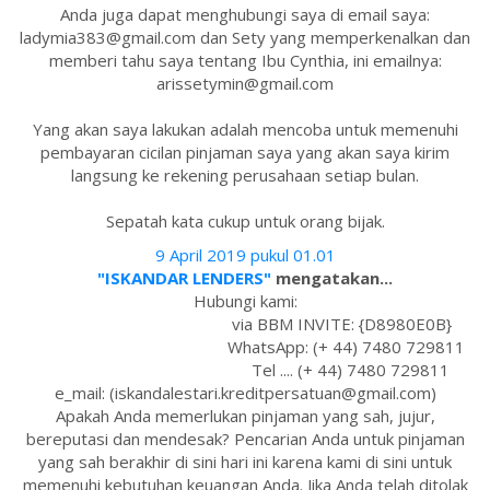
Anda juga dapat menghubungi saya di email saya:
ladymia383@gmail.com dan Sety yang memperkenalkan dan
memberi tahu saya tentang Ibu Cynthia, ini emailnya:
arissetymin@gmail.com
Yang akan saya lakukan adalah mencoba untuk memenuhi
pembayaran cicilan pinjaman saya yang akan saya kirim
langsung ke rekening perusahaan setiap bulan.
Sepatah kata cukup untuk orang bijak.
9 April 2019 pukul 01.01
"ISKANDAR LENDERS"
mengatakan...
Hubungi kami:
via BBM INVITE: {D8980E0B}
WhatsApp: (+ 44) 7480 729811
Tel .... (+ 44) 7480 729811
e_mail: (iskandalestari.kreditpersatuan@gmail.com)
Apakah Anda memerlukan pinjaman yang sah, jujur,
bereputasi dan mendesak? Pencarian Anda untuk pinjaman
yang sah berakhir di sini hari ini karena kami di sini untuk
memenuhi kebutuhan keuangan Anda. Jika Anda telah ditolak