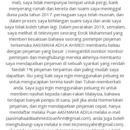
mati, saya tidak mempunyai tempat untuk pergi, bank
menyerang rumah dan kereta dan suami saya meninggal
dunia pada tahun 2017. perniagaan saya telah musnah, dan
dalam proses saya kehilangan suami saya dan anak saya
saya tidak boleh tahan lagi. Dalam perarakan 2019, semalam,
saya melihat di televisyen seorang Encik Muhammad yang
memberi kesaksian bahawa seorang pemimpin pinjaman
terkemuka AASIMAHA ADILA AHMED membantu beliau
dengan pinjaman yang besar .i mengambil nombor nombor
peminjam dan menghubungi mereka akhirnya membantu
saya mendapatkan pinjaman di sebuah syarikat yang rendah
faedah 1% pinjaman terpantas dan paling mudah saya
dapatkan. Ibu yang baik saya ingin menggunakan peluang ini
untuk mengucapkan terima kasih dan Tuhan memberkati
anda. Saya juga ingin menggunakan peluang ini untuk
memberi nasihat kepada rakan-rakan Malaysia, bahawa
terdapat banyak penipu di sana, jadi jika anda memerlukan
pinjaman, dan ingin mendapatkan pinjaman cepat, hanya
mendaftar melalui Puan AASIMAHA ADILA melalui e-mel:
(aasimahaadilaahmed.loanfirm@gmail.com). anda juga boleh
menghubungi saya melalui e-mel ini:(nenisyahir@gmail.com).