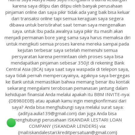
karena saya ditipu dan ditipu oleh banyak perusahaan
pinjaman online dan saya pikir tidak ada yang baik bisa keluar
dari transaksi online tapi semua keraguan saya segera
dibawa untuk beristirahat saat teman saya mengenalkan
saya. untuk Ibu pada awalnya saya pikir itu masih akan
menjadi permainan bore yang sama saya harus memaksa diri
untuk mengikuti semua proses karena mereka sampai pada
kejutan terbesar saya setelah memenuhi semua
persyaratan karena permintaan oleh proses saya bisa
mendapatkan pinjaman sebesar 350jt di rekening Bank
Central Asia (BCA) saya saat saya waspada di telepon saya,
saya tidak pernah mempercayainya, agaknya saya bergegas
ke Bank untuk memastikan bahwa memang benar ibu kontak
sekarang mengalami terobosan pemanasan jantung dalam
kehidupan finansial Anda melalui apakah itu BBM INVITE-nya:
{D8980E0B} atau apakah kamu ingin mengkonfirmasi dari
saya? Anda bisa menghubungi saya melalui surat saya:
{aditya.aulia139@gmail.com} dan juga Anda bisa
menghubungi perusahaan ISKANDAR LESTARI LOAN
COMPANY (ISKANDAR LENDERS) via:
{mail:iskandalestari.kreditpersatuan@gmail.com}