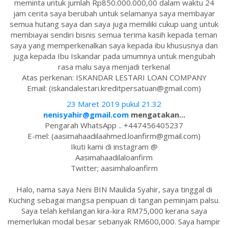
meminta untuk jumlah Rp850.000.000,00 dalam waktu 24
jam cerita saya berubah untuk selamanya saya membayar
semua hutang saya dan saya juga memiliki cukup uang untuk
membiayai sendiri bisnis semua terima kasih kepada teman
saya yang memperkenalkan saya kepada ibu khususnya dan
juga kepada Ibu Iskandar pada umumnya untuk mengubah
rasa malu saya menjadi terkenal
Atas perkenan: ISKANDAR LESTARI LOAN COMPANY
Email: (iskandalestari.kreditpersatuan@gmail.com)
23 Maret 2019 pukul 21.32
nenisyahir@gmail.com
mengatakan...
Pengarah WhatsApp .. +447456405237
E-mel: (aasimahaadilaahmed.loanfirm@gmail.com)
Ikuti kami di instagram @
Aasimahaadilaloanfirm
Twitter; aasimhaloanfirm
Halo, nama saya Neni BIN Maulida Syahir, saya tinggal di
Kuching sebagai mangsa penipuan di tangan peminjam palsu.
Saya telah kehilangan kira-kira RM75,000 kerana saya
memerlukan modal besar sebanyak RM600,000. Saya hampir