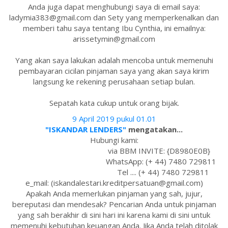
Anda juga dapat menghubungi saya di email saya:
ladymia383@gmail.com dan Sety yang memperkenalkan dan
memberi tahu saya tentang Ibu Cynthia, ini emailnya:
arissetymin@gmail.com
Yang akan saya lakukan adalah mencoba untuk memenuhi
pembayaran cicilan pinjaman saya yang akan saya kirim
langsung ke rekening perusahaan setiap bulan.
Sepatah kata cukup untuk orang bijak.
9 April 2019 pukul 01.01
"ISKANDAR LENDERS"
mengatakan...
Hubungi kami:
via BBM INVITE: {D8980E0B}
WhatsApp: (+ 44) 7480 729811
Tel .... (+ 44) 7480 729811
e_mail: (iskandalestari.kreditpersatuan@gmail.com)
Apakah Anda memerlukan pinjaman yang sah, jujur,
bereputasi dan mendesak? Pencarian Anda untuk pinjaman
yang sah berakhir di sini hari ini karena kami di sini untuk
memenuhi kebutuhan keuangan Anda. Jika Anda telah ditolak