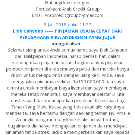
Hubungi kami dengan.
Perusahaan: Arab Credit Group
Email: Arabcreditgroup@gmail.com
9 Juni 2018 pukul 11.57
Elok Cahyono ----- PINJAMAN USAHA CEPAT DARI
PERUSAHAAN RIKA ANDERSON YANG JUJUR
mengatakan...
Selamat siang untuk Anda semua nama saya Elok Cahyono
dari Balikpapan Indonesia, harap berhati-hati dalam
mendapatkan pinjaman online, begitu banyak pinjaman
pemberi pinjaman di sini semuanya palsu dan mereka hanya
di sini untuk menipu Anda dengan uang kecil Anda, saya
mengajukan pinjaman sekitar Rp150.000.000 dan saya
diminta untuk membayar biaya lisensi dan saya membayar,
mereka tetap menuntut, saya membayar sekitar 3 juta
masih saya tidak mendapatkan pinjaman. Kemuliaan bagi
Tuhan Yang Maha Kuasa yang tidak akan allo rakyatnya
menderita, saya bertemu dengan seorang teman Ny. Amalia
Amangku yang membagikan kesaksiannya tentang
bagaimana dia hanya mengajukan pinjaman dan mendapat
pinjaman tanpa stres, jadi dia memperkenalkan saya kepada