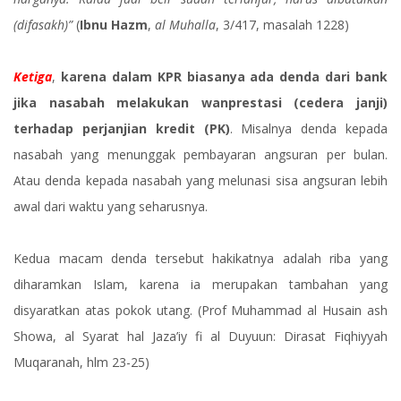
(difasakh)”
(
Ibnu Hazm
,
al Muhalla
, 3/417, masalah 1228)
Ketiga
,
karena dalam KPR biasanya ada denda dari bank
jika nasabah melakukan wanprestasi (cedera janji)
terhadap perjanjian kredit (PK)
. Misalnya denda kepada
nasabah yang menunggak pembayaran angsuran per bulan.
Atau denda kepada nasabah yang melunasi sisa angsuran lebih
awal dari waktu yang seharusnya.
Kedua macam denda tersebut hakikatnya adalah riba yang
diharamkan Islam, karena ia merupakan tambahan yang
disyaratkan atas pokok utang. (Prof Muhammad al Husain ash
Showa, al Syarat hal Jaza’iy fi al Duyuun: Dirasat Fiqhiyyah
Muqaranah, hlm 23-25)