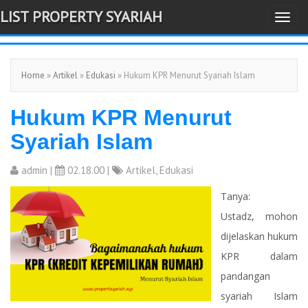
LIST PROPERTY SYARIAH
T
-->
o
g
Home
»
Artikel
»
Edukasi
» Hukum KPR Menurut Syariah Islam
g
l
Hukum KPR Menurut
e
n
Syariah Islam
a
v
admin
|
02.18.00 |
Artikel
,
Edukasi
i
Tanya:
g
Ustadz, mohon
a
dijelaskan hukum
t
KPR dalam
i
pandangan
o
syariah Islam
n