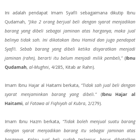
Ini adalah pendapat Imam Syafi’i sebagaimana dikutip Ibnu
Qudamah,
“Jika 2 orang berjual beli dengan syarat menjadikan
barang yang dibeli sebagai jaminan atas harganya, maka jual
belinya tidak sah. Ini dikatakan Ibnu Hamid dan juga pendapat
Syafi’i. Sebab barang yang dibeli ketika disyaratkan menjadi
jaminan (rahn), berarti itu belum menjadi milik pembeli,”
(
Ibnu
Qudamah
,
al-Mughni
, 4/285, Kitab ar Rahn).
Imam Ibnu Hajar al Haitami berkata,
“Tidak sah jual beli dengan
syarat menjaminkan barang yang dibeli.”
(
Ibnu Hajar al
Haitami
,
al Fatawa al Fiqhiyah al Kubra
, 2/279).
Imam Ibnu Hazm berkata,
“Tidak boleh menjual suatu barang
dengan syarat menjadikan barang itu sebagai jaminan atas
harganya. Kalau jual beli sudah terlanjur, harus dibatalkan