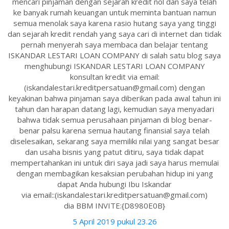
mencari pinjaman dengan sejarah kredit nol dan saya telah
ke banyak rumah keuangan untuk meminta bantuan namun
semua menolak saya karena rasio hutang saya yang tinggi
dan sejarah kredit rendah yang saya cari di internet dan tidak
pernah menyerah saya membaca dan belajar tentang
ISKANDAR LESTARI LOAN COMPANY di salah satu blog saya
menghubungi ISKANDAR LESTARI LOAN COMPANY
konsultan kredit via email:
(iskandalestari.kreditpersatuan@gmail.com) dengan
keyakinan bahwa pinjaman saya diberikan pada awal tahun ini
tahun dan harapan datang lagi, kemudian saya menyadari
bahwa tidak semua perusahaan pinjaman di blog benar-
benar palsu karena semua hautang finansial saya telah
diselesaikan, sekarang saya memiliki nilai yang sangat besar
dan usaha bisnis yang patut ditiru, saya tidak dapat
mempertahankan ini untuk diri saya jadi saya harus memulai
dengan membagikan kesaksian perubahan hidup ini yang
dapat Anda hubungi Ibu Iskandar
via email::(iskandalestari.kreditpersatuan@gmail.com)
dia BBM INVITE:{D8980E0B}
5 April 2019 pukul 23.26