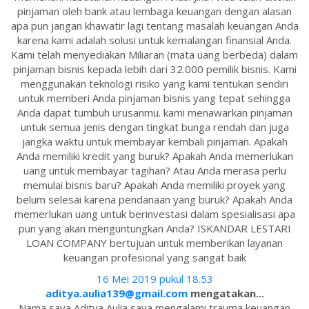
pinjaman oleh bank atau lembaga keuangan dengan alasan
apa pun jangan khawatir lagi tentang masalah keuangan Anda
karena kami adalah solusi untuk kemalangan finansial Anda.
Kami telah menyediakan Miliaran (mata uang berbeda) dalam
pinjaman bisnis kepada lebih dari 32.000 pemilik bisnis. Kami
menggunakan teknologi risiko yang kami tentukan sendiri
untuk memberi Anda pinjaman bisnis yang tepat sehingga
Anda dapat tumbuh urusanmu. kami menawarkan pinjaman
untuk semua jenis dengan tingkat bunga rendah dan juga
jangka waktu untuk membayar kembali pinjaman. Apakah
Anda memiliki kredit yang buruk? Apakah Anda memerlukan
uang untuk membayar tagihan? Atau Anda merasa perlu
memulai bisnis baru? Apakah Anda memiliki proyek yang
belum selesai karena pendanaan yang buruk? Apakah Anda
memerlukan uang untuk berinvestasi dalam spesialisasi apa
pun yang akan menguntungkan Anda? ISKANDAR LESTARI
LOAN COMPANY bertujuan untuk memberikan layanan
keuangan profesional yang sangat baik
16 Mei 2019 pukul 18.53
aditya.aulia139@gmail.com
mengatakan...
Nama saya Aditya Aulia saya mengalami trauma keuangan