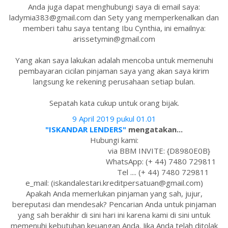
Anda juga dapat menghubungi saya di email saya:
ladymia383@gmail.com dan Sety yang memperkenalkan dan
memberi tahu saya tentang Ibu Cynthia, ini emailnya:
arissetymin@gmail.com
Yang akan saya lakukan adalah mencoba untuk memenuhi
pembayaran cicilan pinjaman saya yang akan saya kirim
langsung ke rekening perusahaan setiap bulan.
Sepatah kata cukup untuk orang bijak.
9 April 2019 pukul 01.01
"ISKANDAR LENDERS"
mengatakan...
Hubungi kami:
via BBM INVITE: {D8980E0B}
WhatsApp: (+ 44) 7480 729811
Tel .... (+ 44) 7480 729811
e_mail: (iskandalestari.kreditpersatuan@gmail.com)
Apakah Anda memerlukan pinjaman yang sah, jujur,
bereputasi dan mendesak? Pencarian Anda untuk pinjaman
yang sah berakhir di sini hari ini karena kami di sini untuk
memenuhi kebutuhan keuangan Anda. Jika Anda telah ditolak