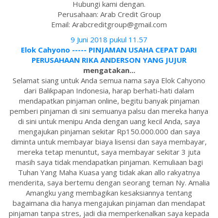
Hubungi kami dengan.
Perusahaan: Arab Credit Group
Email: Arabcreditgroup@gmail.com
9 Juni 2018 pukul 11.57
Elok Cahyono ----- PINJAMAN USAHA CEPAT DARI
PERUSAHAAN RIKA ANDERSON YANG JUJUR
mengatakan...
Selamat siang untuk Anda semua nama saya Elok Cahyono
dari Balikpapan Indonesia, harap berhati-hati dalam
mendapatkan pinjaman online, begitu banyak pinjaman
pemberi pinjaman di sini semuanya palsu dan mereka hanya
di sini untuk menipu Anda dengan uang kecil Anda, saya
mengajukan pinjaman sekitar Rp150.000.000 dan saya
diminta untuk membayar biaya lisensi dan saya membayar,
mereka tetap menuntut, saya membayar sekitar 3 juta
masih saya tidak mendapatkan pinjaman. Kemuliaan bagi
Tuhan Yang Maha Kuasa yang tidak akan allo rakyatnya
menderita, saya bertemu dengan seorang teman Ny. Amalia
Amangku yang membagikan kesaksiannya tentang
bagaimana dia hanya mengajukan pinjaman dan mendapat
pinjaman tanpa stres, jadi dia memperkenalkan saya kepada