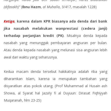
(difasakh)”
(
Ibnu Hazm
,
al Muhalla
, 3/417, masalah 1228)
Ketiga
,
karena dalam KPR biasanya ada denda dari bank
jika nasabah melakukan wanprestasi (cedera janji)
terhadap perjanjian kredit (PK)
. Misalnya denda kepada
nasabah yang menunggak pembayaran angsuran per bulan.
Atau denda kepada nasabah yang melunasi sisa angsuran lebih
awal dari waktu yang seharusnya.
Kedua macam denda tersebut hakikatnya adalah riba yang
diharamkan Islam, karena ia merupakan tambahan yang
disyaratkan atas pokok utang. (Prof Muhammad al Husain ash
Showa, al Syarat hal Jaza’iy fi al Duyuun: Dirasat Fiqhiyyah
Muqaranah, hlm 23-25)