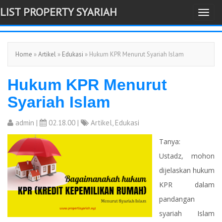
LIST PROPERTY SYARIAH
T
-->
o
g
Home
»
Artikel
»
Edukasi
» Hukum KPR Menurut Syariah Islam
g
l
Hukum KPR Menurut
e
n
Syariah Islam
a
v
admin
|
02.18.00 |
Artikel
,
Edukasi
i
Tanya:
g
Ustadz, mohon
a
dijelaskan hukum
t
KPR dalam
i
pandangan
o
syariah Islam
n