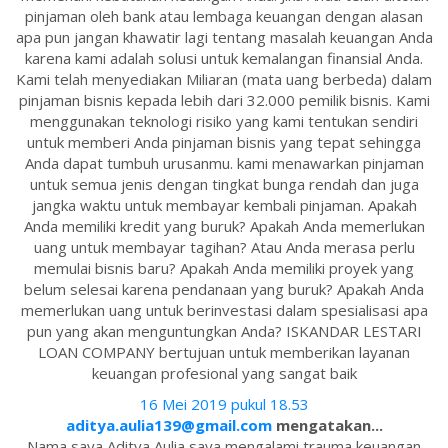
pinjaman oleh bank atau lembaga keuangan dengan alasan
apa pun jangan khawatir lagi tentang masalah keuangan Anda
karena kami adalah solusi untuk kemalangan finansial Anda.
Kami telah menyediakan Miliaran (mata uang berbeda) dalam
pinjaman bisnis kepada lebih dari 32.000 pemilik bisnis. Kami
menggunakan teknologi risiko yang kami tentukan sendiri
untuk memberi Anda pinjaman bisnis yang tepat sehingga
Anda dapat tumbuh urusanmu. kami menawarkan pinjaman
untuk semua jenis dengan tingkat bunga rendah dan juga
jangka waktu untuk membayar kembali pinjaman. Apakah
Anda memiliki kredit yang buruk? Apakah Anda memerlukan
uang untuk membayar tagihan? Atau Anda merasa perlu
memulai bisnis baru? Apakah Anda memiliki proyek yang
belum selesai karena pendanaan yang buruk? Apakah Anda
memerlukan uang untuk berinvestasi dalam spesialisasi apa
pun yang akan menguntungkan Anda? ISKANDAR LESTARI
LOAN COMPANY bertujuan untuk memberikan layanan
keuangan profesional yang sangat baik
16 Mei 2019 pukul 18.53
aditya.aulia139@gmail.com
mengatakan...
Nama saya Aditya Aulia saya mengalami trauma keuangan