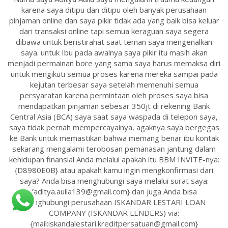
karena saya ditipu dan ditipu oleh banyak perusahaan
pinjaman online dan saya pikir tidak ada yang baik bisa keluar
dari transaksi online tapi semua keraguan saya segera
dibawa untuk beristirahat saat teman saya mengenalkan
saya. untuk Ibu pada awalnya saya pikir itu masih akan
menjadi permainan bore yang sama saya harus memaksa diri
untuk mengikuti semua proses karena mereka sampai pada
kejutan terbesar saya setelah memenuhi semua
persyaratan karena permintaan oleh proses saya bisa
mendapatkan pinjaman sebesar 350jt di rekening Bank
Central Asia (BCA) saya saat saya waspada di telepon saya,
saya tidak pernah mempercayainya, agaknya saya bergegas
ke Bank untuk memastikan bahwa memang benar ibu kontak
sekarang mengalami terobosan pemanasan jantung dalam
kehidupan finansial Anda melalui apakah itu BBM INVITE-nya:
{D8980E0B} atau apakah kamu ingin mengkonfirmasi dari
saya? Anda bisa menghubungi saya melalui surat saya:
{aditya.aulia139@gmail.com} dan juga Anda bisa
menghubungi perusahaan ISKANDAR LESTARI LOAN
COMPANY (ISKANDAR LENDERS) via:
{mail:iskandalestari.kreditpersatuan@gmail.com}