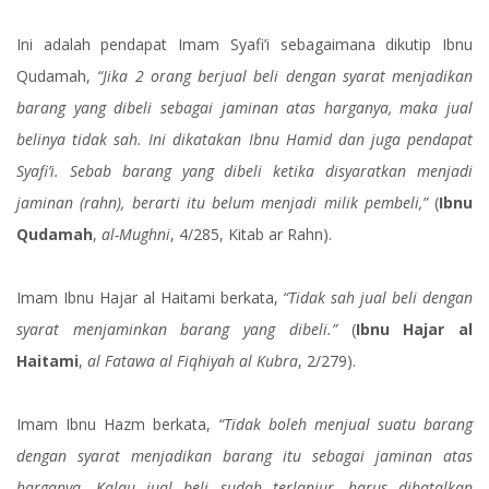
Ini adalah pendapat Imam Syafi’i sebagaimana dikutip Ibnu
Qudamah,
“Jika 2 orang berjual beli dengan syarat menjadikan
barang yang dibeli sebagai jaminan atas harganya, maka jual
belinya tidak sah. Ini dikatakan Ibnu Hamid dan juga pendapat
Syafi’i. Sebab barang yang dibeli ketika disyaratkan menjadi
jaminan (rahn), berarti itu belum menjadi milik pembeli,”
(
Ibnu
Qudamah
,
al-Mughni
, 4/285, Kitab ar Rahn).
Imam Ibnu Hajar al Haitami berkata,
“Tidak sah jual beli dengan
syarat menjaminkan barang yang dibeli.”
(
Ibnu Hajar al
Haitami
,
al Fatawa al Fiqhiyah al Kubra
, 2/279).
Imam Ibnu Hazm berkata,
“Tidak boleh menjual suatu barang
dengan syarat menjadikan barang itu sebagai jaminan atas
harganya. Kalau jual beli sudah terlanjur, harus dibatalkan