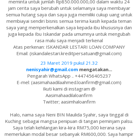
meminta untuk jumlah Rp850.000.000,00 dalam waktu 24
jam cerita saya berubah untuk selamanya saya membayar
semua hutang saya dan saya juga memiliki cukup uang untuk
membiayai sendiri bisnis semua terima kasih kepada teman
saya yang memperkenalkan saya kepada ibu khususnya dan
juga kepada Ibu Iskandar pada umumnya untuk mengubah
rasa malu saya menjadi terkenal
Atas perkenan: ISKANDAR LESTARI LOAN COMPANY
Email: (iskandalestari.kreditpersatuan@gmail.com)
23 Maret 2019 pukul 21.32
nenisyahir@gmail.com
mengatakan...
Pengarah WhatsApp .. +447456405237
E-mel: (aasimahaadilaahmed.loanfirm@gmail.com)
Ikuti kami di instagram @
Aasimahaadilaloanfirm
Twitter; aasimhaloanfirm
Halo, nama saya Neni BIN Maulida Syahir, saya tinggal di
Kuching sebagai mangsa penipuan di tangan peminjam palsu.
Saya telah kehilangan kira-kira RM75,000 kerana saya
memerlukan modal besar sebanyak RM600,000. Saya hampir