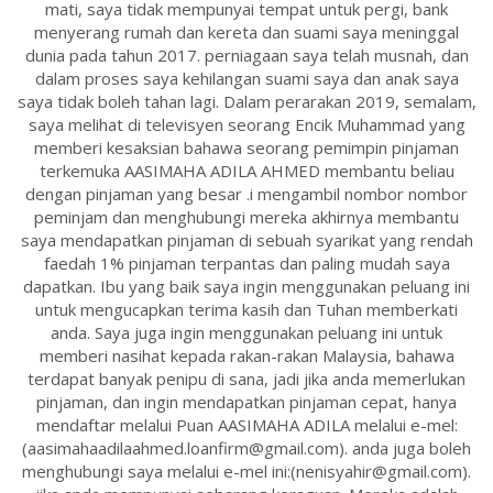
mati, saya tidak mempunyai tempat untuk pergi, bank
menyerang rumah dan kereta dan suami saya meninggal
dunia pada tahun 2017. perniagaan saya telah musnah, dan
dalam proses saya kehilangan suami saya dan anak saya
saya tidak boleh tahan lagi. Dalam perarakan 2019, semalam,
saya melihat di televisyen seorang Encik Muhammad yang
memberi kesaksian bahawa seorang pemimpin pinjaman
terkemuka AASIMAHA ADILA AHMED membantu beliau
dengan pinjaman yang besar .i mengambil nombor nombor
peminjam dan menghubungi mereka akhirnya membantu
saya mendapatkan pinjaman di sebuah syarikat yang rendah
faedah 1% pinjaman terpantas dan paling mudah saya
dapatkan. Ibu yang baik saya ingin menggunakan peluang ini
untuk mengucapkan terima kasih dan Tuhan memberkati
anda. Saya juga ingin menggunakan peluang ini untuk
memberi nasihat kepada rakan-rakan Malaysia, bahawa
terdapat banyak penipu di sana, jadi jika anda memerlukan
pinjaman, dan ingin mendapatkan pinjaman cepat, hanya
mendaftar melalui Puan AASIMAHA ADILA melalui e-mel:
(aasimahaadilaahmed.loanfirm@gmail.com). anda juga boleh
menghubungi saya melalui e-mel ini:(nenisyahir@gmail.com).