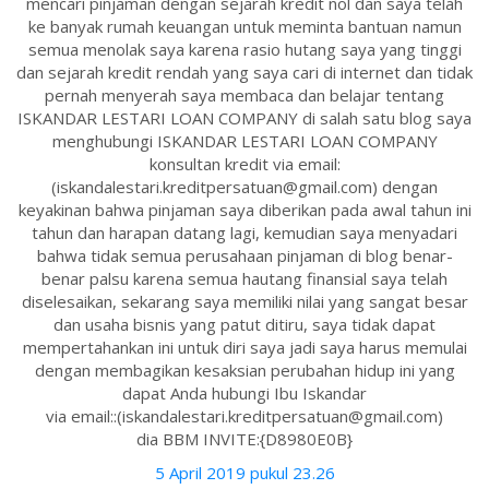
mencari pinjaman dengan sejarah kredit nol dan saya telah
ke banyak rumah keuangan untuk meminta bantuan namun
semua menolak saya karena rasio hutang saya yang tinggi
dan sejarah kredit rendah yang saya cari di internet dan tidak
pernah menyerah saya membaca dan belajar tentang
ISKANDAR LESTARI LOAN COMPANY di salah satu blog saya
menghubungi ISKANDAR LESTARI LOAN COMPANY
konsultan kredit via email:
(iskandalestari.kreditpersatuan@gmail.com) dengan
keyakinan bahwa pinjaman saya diberikan pada awal tahun ini
tahun dan harapan datang lagi, kemudian saya menyadari
bahwa tidak semua perusahaan pinjaman di blog benar-
benar palsu karena semua hautang finansial saya telah
diselesaikan, sekarang saya memiliki nilai yang sangat besar
dan usaha bisnis yang patut ditiru, saya tidak dapat
mempertahankan ini untuk diri saya jadi saya harus memulai
dengan membagikan kesaksian perubahan hidup ini yang
dapat Anda hubungi Ibu Iskandar
via email::(iskandalestari.kreditpersatuan@gmail.com)
dia BBM INVITE:{D8980E0B}
5 April 2019 pukul 23.26