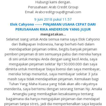
Hubungi kami dengan.
Perusahaan: Arab Credit Group
Email: Arabcreditgroup@gmail.com
9 Juni 2018 pukul 11.57
Elok Cahyono ----- PINJAMAN USAHA CEPAT DARI
PERUSAHAAN RIKA ANDERSON YANG JUJUR
mengatakan...
Selamat siang untuk Anda semua nama saya Elok Cahyono
dari Balikpapan Indonesia, harap berhati-hati dalam
mendapatkan pinjaman online, begitu banyak pinjaman
pemberi pinjaman di sini semuanya palsu dan mereka hanya
di sini untuk menipu Anda dengan uang kecil Anda, saya
mengajukan pinjaman sekitar Rp150.000.000 dan saya
diminta untuk membayar biaya lisensi dan saya membayar,
mereka tetap menuntut, saya membayar sekitar 3 juta
masih saya tidak mendapatkan pinjaman. Kemuliaan bagi
Tuhan Yang Maha Kuasa yang tidak akan allo rakyatnya
menderita, saya bertemu dengan seorang teman Ny. Amalia
Amangku yang membagikan kesaksiannya tentang
bagaimana dia hanya mengajukan pinjaman dan mendapat
pinjaman tanpa stres, jadi dia memperkenalkan saya kepada