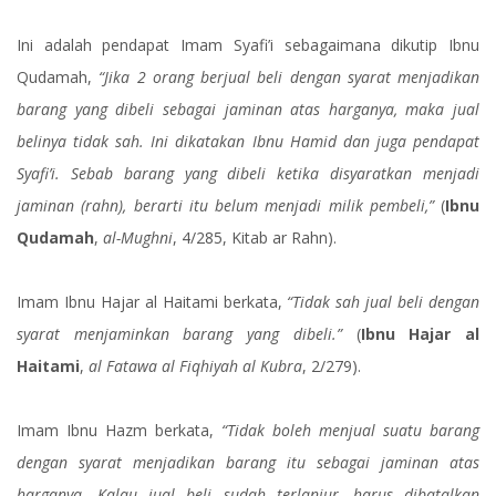
Ini adalah pendapat Imam Syafi’i sebagaimana dikutip Ibnu
Qudamah,
“Jika 2 orang berjual beli dengan syarat menjadikan
barang yang dibeli sebagai jaminan atas harganya, maka jual
belinya tidak sah. Ini dikatakan Ibnu Hamid dan juga pendapat
Syafi’i. Sebab barang yang dibeli ketika disyaratkan menjadi
jaminan (rahn), berarti itu belum menjadi milik pembeli,”
(
Ibnu
Qudamah
,
al-Mughni
, 4/285, Kitab ar Rahn).
Imam Ibnu Hajar al Haitami berkata,
“Tidak sah jual beli dengan
syarat menjaminkan barang yang dibeli.”
(
Ibnu Hajar al
Haitami
,
al Fatawa al Fiqhiyah al Kubra
, 2/279).
Imam Ibnu Hazm berkata,
“Tidak boleh menjual suatu barang
dengan syarat menjadikan barang itu sebagai jaminan atas
harganya. Kalau jual beli sudah terlanjur, harus dibatalkan