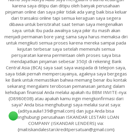
karena saya ditipu dan ditipu oleh banyak perusahaan
pinjaman online dan saya pikir tidak ada yang baik bisa keluar
dari transaksi online tapi semua keraguan saya segera
dibawa untuk beristirahat saat teman saya mengenalkan
saya. untuk Ibu pada awalnya saya pikir itu masih akan
menjadi permainan bore yang sama saya harus memaksa diri
untuk mengikuti semua proses karena mereka sampai pada
kejutan terbesar saya setelah memenuhi semua
persyaratan karena permintaan oleh proses saya bisa
mendapatkan pinjaman sebesar 350jt di rekening Bank
Central Asia (BCA) saya saat saya waspada di telepon saya,
saya tidak pernah mempercayainya, agaknya saya bergegas
ke Bank untuk memastikan bahwa memang benar ibu kontak
sekarang mengalami terobosan pemanasan jantung dalam
kehidupan finansial Anda melalui apakah itu BBM INVITE-nya:
{D8980E0B} atau apakah kamu ingin mengkonfirmasi dari
saya? Anda bisa menghubungi saya melalui surat saya:
{aditya.aulia139@gmail.com} dan juga Anda bisa
menghubungi perusahaan ISKANDAR LESTARI LOAN
COMPANY (ISKANDAR LENDERS) via:
{mail:iskandalestari.kreditpersatuan@gmail.com}