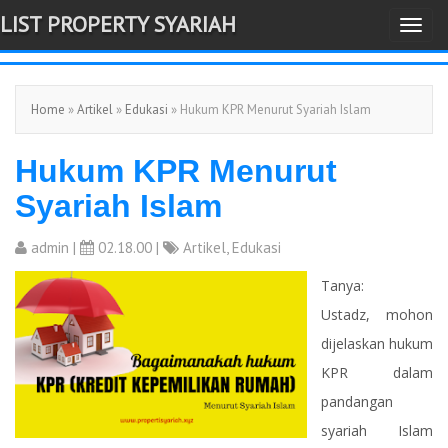
LIST PROPERTY SYARIAH
T
-->
o
g
Home
»
Artikel
»
Edukasi
» Hukum KPR Menurut Syariah Islam
g
l
Hukum KPR Menurut
e
n
Syariah Islam
a
v
admin
|
02.18.00 |
Artikel
,
Edukasi
i
Tanya:
g
Ustadz, mohon
a
dijelaskan hukum
t
KPR dalam
i
pandangan
o
syariah Islam
n