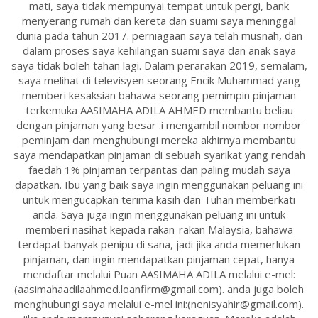
mati, saya tidak mempunyai tempat untuk pergi, bank
menyerang rumah dan kereta dan suami saya meninggal
dunia pada tahun 2017. perniagaan saya telah musnah, dan
dalam proses saya kehilangan suami saya dan anak saya
saya tidak boleh tahan lagi. Dalam perarakan 2019, semalam,
saya melihat di televisyen seorang Encik Muhammad yang
memberi kesaksian bahawa seorang pemimpin pinjaman
terkemuka AASIMAHA ADILA AHMED membantu beliau
dengan pinjaman yang besar .i mengambil nombor nombor
peminjam dan menghubungi mereka akhirnya membantu
saya mendapatkan pinjaman di sebuah syarikat yang rendah
faedah 1% pinjaman terpantas dan paling mudah saya
dapatkan. Ibu yang baik saya ingin menggunakan peluang ini
untuk mengucapkan terima kasih dan Tuhan memberkati
anda. Saya juga ingin menggunakan peluang ini untuk
memberi nasihat kepada rakan-rakan Malaysia, bahawa
terdapat banyak penipu di sana, jadi jika anda memerlukan
pinjaman, dan ingin mendapatkan pinjaman cepat, hanya
mendaftar melalui Puan AASIMAHA ADILA melalui e-mel:
(aasimahaadilaahmed.loanfirm@gmail.com). anda juga boleh
menghubungi saya melalui e-mel ini:(nenisyahir@gmail.com).