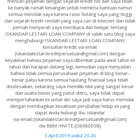
mencari pinjaman dengan sejarah kredit nol dan saya telah
ke banyak rumah keuangan untuk meminta bantuan namun
semua menolak saya karena rasio hutang saya yang tinggi
dan sejarah kredit rendah yang saya cari di internet dan tidak
pernah menyerah saya membaca dan belajar tentang
ISKANDAR LESTARI LOAN COMPANY di salah satu blog saya
menghubungi ISKANDAR LESTARI LOAN COMPANY
konsultan kredit via email:
(iskandalestari.kreditpersatuan@gmail.com) dengan
keyakinan bahwa pinjaman saya diberikan pada awal tahun ini
tahun dan harapan datang lagi, kemudian saya menyadari
bahwa tidak semua perusahaan pinjaman di blog benar-
benar palsu karena semua hautang finansial saya telah
diselesaikan, sekarang saya memiliki nilai yang sangat besar
dan usaha bisnis yang patut ditiru, saya tidak dapat
mempertahankan ini untuk diri saya jadi saya harus memulai
dengan membagikan kesaksian perubahan hidup ini yang
dapat Anda hubungi Ibu Iskandar
via email::(iskandalestari.kreditpersatuan@gmail.com)
dia BBM INVITE:{D8980E0B}
5 April 2019 pukul 23.26