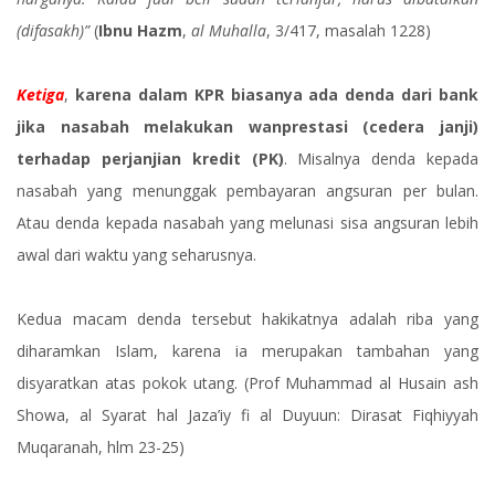
(difasakh)”
(
Ibnu Hazm
,
al Muhalla
, 3/417, masalah 1228)
Ketiga
,
karena dalam KPR biasanya ada denda dari bank
jika nasabah melakukan wanprestasi (cedera janji)
terhadap perjanjian kredit (PK)
. Misalnya denda kepada
nasabah yang menunggak pembayaran angsuran per bulan.
Atau denda kepada nasabah yang melunasi sisa angsuran lebih
awal dari waktu yang seharusnya.
Kedua macam denda tersebut hakikatnya adalah riba yang
diharamkan Islam, karena ia merupakan tambahan yang
disyaratkan atas pokok utang. (Prof Muhammad al Husain ash
Showa, al Syarat hal Jaza’iy fi al Duyuun: Dirasat Fiqhiyyah
Muqaranah, hlm 23-25)