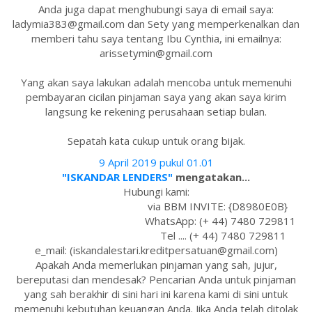
Anda juga dapat menghubungi saya di email saya:
ladymia383@gmail.com dan Sety yang memperkenalkan dan
memberi tahu saya tentang Ibu Cynthia, ini emailnya:
arissetymin@gmail.com
Yang akan saya lakukan adalah mencoba untuk memenuhi
pembayaran cicilan pinjaman saya yang akan saya kirim
langsung ke rekening perusahaan setiap bulan.
Sepatah kata cukup untuk orang bijak.
9 April 2019 pukul 01.01
"ISKANDAR LENDERS"
mengatakan...
Hubungi kami:
via BBM INVITE: {D8980E0B}
WhatsApp: (+ 44) 7480 729811
Tel .... (+ 44) 7480 729811
e_mail: (iskandalestari.kreditpersatuan@gmail.com)
Apakah Anda memerlukan pinjaman yang sah, jujur,
bereputasi dan mendesak? Pencarian Anda untuk pinjaman
yang sah berakhir di sini hari ini karena kami di sini untuk
memenuhi kebutuhan keuangan Anda. Jika Anda telah ditolak