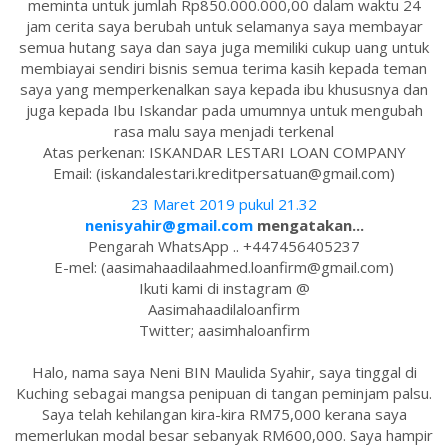
meminta untuk jumlah Rp850.000.000,00 dalam waktu 24
jam cerita saya berubah untuk selamanya saya membayar
semua hutang saya dan saya juga memiliki cukup uang untuk
membiayai sendiri bisnis semua terima kasih kepada teman
saya yang memperkenalkan saya kepada ibu khususnya dan
juga kepada Ibu Iskandar pada umumnya untuk mengubah
rasa malu saya menjadi terkenal
Atas perkenan: ISKANDAR LESTARI LOAN COMPANY
Email: (iskandalestari.kreditpersatuan@gmail.com)
23 Maret 2019 pukul 21.32
nenisyahir@gmail.com
mengatakan...
Pengarah WhatsApp .. +447456405237
E-mel: (aasimahaadilaahmed.loanfirm@gmail.com)
Ikuti kami di instagram @
Aasimahaadilaloanfirm
Twitter; aasimhaloanfirm
Halo, nama saya Neni BIN Maulida Syahir, saya tinggal di
Kuching sebagai mangsa penipuan di tangan peminjam palsu.
Saya telah kehilangan kira-kira RM75,000 kerana saya
memerlukan modal besar sebanyak RM600,000. Saya hampir