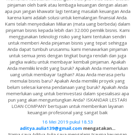
pinjaman oleh bank atau lembaga keuangan dengan alasan
apa pun jangan khawatir lagi tentang masalah keuangan Anda
karena kami adalah solusi untuk kemalangan finansial Anda.
Kami telah menyediakan Miliaran (mata uang berbeda) dalam
pinjaman bisnis kepada lebih dari 32.000 pemilik bisnis. Kami
menggunakan teknologi risiko yang kami tentukan sendiri
untuk memberi Anda pinjaman bisnis yang tepat sehingga
Anda dapat tumbuh urusanmu. kami menawarkan pinjaman
untuk semua jenis dengan tingkat bunga rendah dan juga
jangka waktu untuk membayar kembali pinjaman. Apakah
Anda memiliki kredit yang buruk? Apakah Anda memerlukan
uang untuk membayar tagihan? Atau Anda merasa perlu
memulai bisnis baru? Apakah Anda memiliki proyek yang
belum selesai karena pendanaan yang buruk? Apakah Anda
memerlukan uang untuk berinvestasi dalam spesialisasi apa
pun yang akan menguntungkan Anda? ISKANDAR LESTARI
LOAN COMPANY bertujuan untuk memberikan layanan
keuangan profesional yang sangat baik
16 Mei 2019 pukul 18.53
aditya.aulia139@gmail.com
mengatakan...
Nama saya Aditya Aulia saya mengalami trauma keuangan