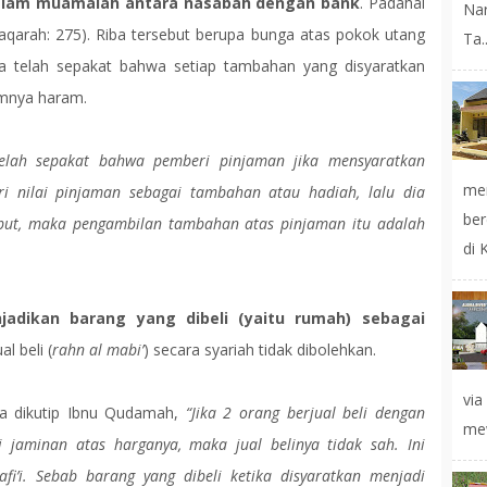
 dalam muamalah antara nasabah dengan bank
. Padahal
Na
aqarah: 275). Riba tersebut berupa bunga atas pokok utang
Ta..
a telah sepakat bahwa setiap tambahan yang disyaratkan
umnya haram.
elah sepakat bahwa pemberi pinjaman jika mensyaratkan
mer
i nilai pinjaman sebagai tambahan atau hadiah, lalu dia
ber
but, maka pengambilan tambahan atas pinjaman itu adalah
di 
adikan barang yang dibeli (yaitu rumah) sebagai
l beli (
rahn al mabi’
) secara syariah tidak dibolehkan.
vi
na dikutip Ibnu Qudamah,
“Jika 2 orang berjual beli dengan
mew
i jaminan atas harganya, maka jual belinya tidak sah. Ini
i’i. Sebab barang yang dibeli ketika disyaratkan menjadi