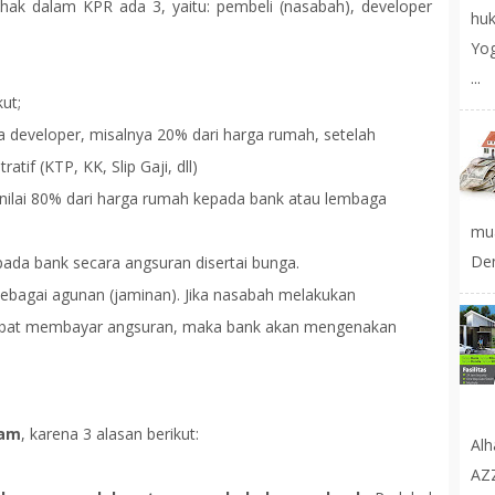
ihak dalam KPR ada 3, yaitu: pembeli (nasabah), developer
huk
Yog
...
ut;
developer, misalnya 20% dari harga rumah, setelah
tif (KTP, KK, Slip Gaji, dll)
ilai 80% dari harga rumah kepada bank atau lembaga
mu
Den
ada bank secara angsuran disertai bunga.
ebagai agunan (jaminan). Jika nasabah melakukan
rlambat membayar angsuran, maka bank akan mengenakan
lam
, karena 3 alasan berikut:
Al
AZ