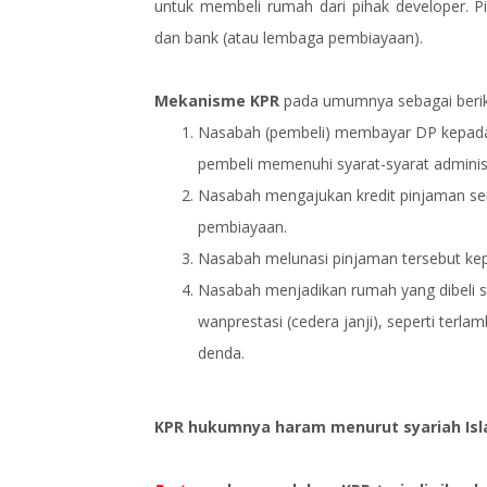
untuk membeli rumah dari pihak developer. P
dan bank (atau lembaga pembiayaan).
Mekanisme KPR
pada umumnya sebagai berik
Nasabah (pembeli) membayar DP kepada 
pembeli memenuhi syarat-syarat administra
Nasabah mengajukan kredit pinjaman sen
pembiayaan.
Nasabah melunasi pinjaman tersebut kep
Nasabah menjadikan rumah yang dibeli s
wanprestasi (cedera janji), seperti te
denda.
KPR hukumnya haram menurut syariah Is