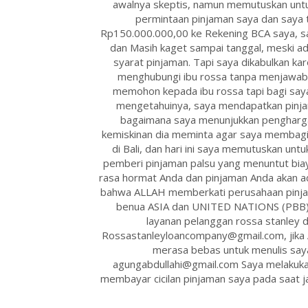
awalnya skeptis, namun memutuskan untu
permintaan pinjaman saya dan saya 
Rp150.000.000,00 ke Rekening BCA saya, sa
dan Masih kaget sampai tanggal, meski a
syarat pinjaman. Tapi saya dikabulkan ka
menghubungi ibu rossa tanpa menjawab 
memohon kepada ibu rossa tapi bagi say
mengetahuinya, saya mendapatkan pinjam
bagaimana saya menunjukkan pengharga
kemiskinan dia meminta agar saya membagik
di Bali, dan hari ini saya memutuskan untu
pemberi pinjaman palsu yang menuntut biay
rasa hormat Anda dan pinjaman Anda akan ad
bahwa ALLAH memberkati perusahaan pinjaman
benua ASIA dan UNITED NATIONS (PBB) 
layanan pelanggan rossa stanley d
Rossastanleyloancompany@gmail.com, jika An
merasa bebas untuk menulis say
agungabdullahi@gmail.com Saya melakukan
membayar cicilan pinjaman saya pada saat j