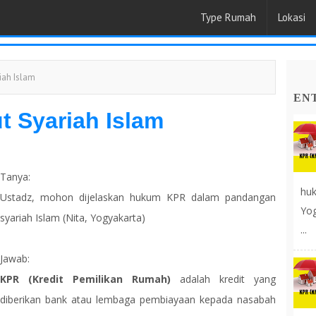
Type Rumah
Lokasi
iah Islam
EN
 Syariah Islam
Tanya:
huk
Ustadz, mohon dijelaskan hukum KPR dalam pandangan
Yog
syariah Islam (Nita, Yogyakarta)
...
Jawab:
KPR (Kredit Pemilikan Rumah)
adalah kredit yang
diberikan bank atau lembaga pembiayaan kepada nasabah