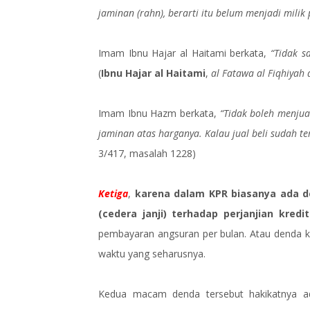
jaminan (rahn), berarti itu belum menjadi milik 
Imam Ibnu Hajar al Haitami berkata,
“Tidak s
(
Ibnu Hajar al Haitami
,
al Fatawa al Fiqhiyah 
Imam Ibnu Hazm berkata,
“Tidak boleh menjua
jaminan atas harganya. Kalau jual beli sudah ter
3/417, masalah 1228)
Ketiga
,
karena dalam KPR biasanya ada d
(cedera janji) terhadap perjanjian kredit
pembayaran angsuran per bulan. Atau denda k
waktu yang seharusnya.
Kedua macam denda tersebut hakikatnya ad