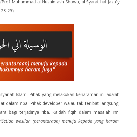
(Prof Muhammad al Husain ash Showa, al Syarat hal Jaza’iy
 23-25)
ariah Islam. Pihak yang melakukan keharaman ini adalah
t dalam riba. Pihak developer walau tak terlibat langsung,
a bagi terjadinya riba. Kaidah fiqih dalam masalah inni
m
“Setiap wasilah (perantaraan) menuju kepada yang haram,