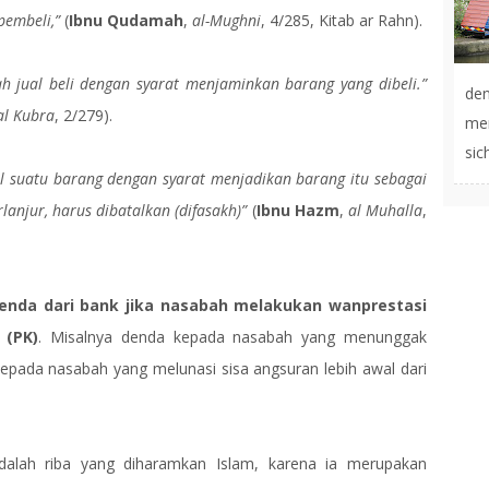
pembeli,”
(
Ibnu Qudamah
,
al-Mughni
, 4/285, Kitab ar Rahn).
ah jual beli dengan syarat menjaminkan barang yang dibeli.”
de
al Kubra
, 2/279).
men
sic
l suatu barang dengan syarat menjadikan barang itu sebagai
lanjur, harus dibatalkan (difasakh)”
(
Ibnu Hazm
,
al Muhalla
,
enda dari bank jika nasabah melakukan wanprestasi
 (PK)
. Misalnya denda kepada nasabah yang menunggak
epada nasabah yang melunasi sisa angsuran lebih awal dari
alah riba yang diharamkan Islam, karena ia merupakan