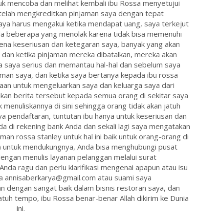
k mencoba dan melihat kembali ibu Rossa menyetujui
telah mengkreditkan pinjaman saya dengan tepat
ya harus mengakui ketika mendapat uang, saya terkejut
da beberapa yang menolak karena tidak bisa memenuhi
rena keseriusan dan ketegaran saya, banyak yang akan
dan ketika pinjaman mereka dibatalkan, mereka akan
a saya serius dan memantau hal-hal dan sebelum saya
an saya, dan ketika saya bertanya kepada ibu rossa
an untuk mengeluarkan saya dan keluarga saya dari
an berita tersebut kepada semua orang di sekitar saya
k menuliskannya di sini sehingga orang tidak akan jatuh
a pendaftaran, tuntutan ibu hanya untuk keseriusan dan
a di rekening bank Anda dan sekali lagi saya mengatakan
 rossa stanley untuk hal ini baik untuk orang-orang di
untuk mendukungnya, Anda bisa menghubungi pusat
engan menulis layanan pelanggan melalui surat
da ragu dan perlu klarifikasi mengenai apapun atau isu
a annisaberkarya@gmail.com atau suami saya
 dengan sangat baik dalam bisnis restoran saya, dan
atuh tempo, ibu Rossa benar-benar Allah dikirim ke Dunia
ini.