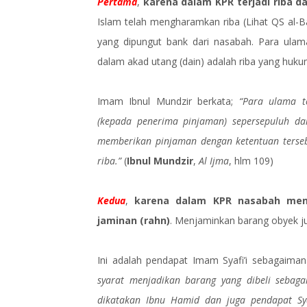
Pertama
,
karena dalam KPR terjadi riba
Islam telah mengharamkan riba (Lihat QS al-B
yang dipungut bank dari nasabah. Para ulam
dalam akad utang (dain) adalah riba yang huk
Imam Ibnul Mundzir berkata;
“Para ulama t
(kepada penerima pinjaman) sepersepuluh dar
memberikan pinjaman dengan ketentuan terse
riba.”
(
Ibnul Mundzir
,
Al Ijma
, hlm 109)
Kedua
,
karena dalam KPR nasabah menj
jaminan (rahn)
. Menjaminkan barang obyek jua
Ini adalah pendapat Imam Syafi’i sebagaima
syarat menjadikan barang yang dibeli sebaga
dikatakan Ibnu Hamid dan juga pendapat Syaf