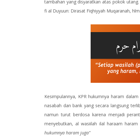
tambahan yang disyaratkan atas pokok utang. 
fi al Duyuun: Dirasat Fiqhiyyah Muqaranah, hlm
Kesimpulannya, KPR hukumnya haram dalam sy
nasabah dan bank yang secara langsung terliba
namun turut berdosa karena menjadi perantar
menyebutkan, al wasiilah ilal haraam hara
hukumnya haram juga”