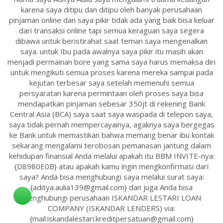
karena saya ditipu dan ditipu oleh banyak perusahaan
pinjaman online dan saya pikir tidak ada yang baik bisa keluar
dari transaksi online tapi semua keraguan saya segera
dibawa untuk beristirahat saat teman saya mengenalkan
saya. untuk Ibu pada awalnya saya pikir itu masih akan
menjadi permainan bore yang sama saya harus memaksa diri
untuk mengikuti semua proses karena mereka sampai pada
kejutan terbesar saya setelah memenuhi semua
persyaratan karena permintaan oleh proses saya bisa
mendapatkan pinjaman sebesar 350jt di rekening Bank
Central Asia (BCA) saya saat saya waspada di telepon saya,
saya tidak pernah mempercayainya, agaknya saya bergegas
ke Bank untuk memastikan bahwa memang benar ibu kontak
sekarang mengalami terobosan pemanasan jantung dalam
kehidupan finansial Anda melalui apakah itu BBM INVITE-nya:
{D8980E0B} atau apakah kamu ingin mengkonfirmasi dari
saya? Anda bisa menghubungi saya melalui surat saya:
{aditya.aulia139@gmail.com} dan juga Anda bisa
menghubungi perusahaan ISKANDAR LESTARI LOAN
COMPANY (ISKANDAR LENDERS) via:
{mail:iskandalestari.kreditpersatuan@gmail.com}