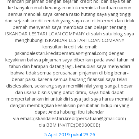
mencari pinjaman dengan sejarah kredit nol dan saya telah
ke banyak rumah keuangan untuk meminta bantuan namun
semua menolak saya karena rasio hutang saya yang tinggi
dan sejarah kredit rendah yang saya cari di internet dan tidak
pernah menyerah saya membaca dan belajar tentang
ISKANDAR LESTARI LOAN COMPANY di salah satu blog saya
menghubungi ISKANDAR LESTARI LOAN COMPANY
konsultan kredit via email:
(iskandalestari.kreditpersatuan@gmail.com) dengan
keyakinan bahwa pinjaman saya diberikan pada awal tahun ini
tahun dan harapan datang lagi, kemudian saya menyadari
bahwa tidak semua perusahaan pinjaman di blog benar-
benar palsu karena semua hautang finansial saya telah
diselesaikan, sekarang saya memiliki nilai yang sangat besar
dan usaha bisnis yang patut ditiru, saya tidak dapat
mempertahankan ini untuk diri saya jadi saya harus memulai
dengan membagikan kesaksian perubahan hidup ini yang
dapat Anda hubungi Ibu Iskandar
via email::(iskandalestari.kreditpersatuan@gmail.com)
dia BBM INVITE:{D8980E0B}
5 April 2019 pukul 23.26