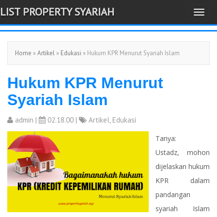
LIST PROPERTY SYARIAH
T
-->
o
g
Home
»
Artikel
»
Edukasi
» Hukum KPR Menurut Syariah Islam
g
l
Hukum KPR Menurut
e
n
Syariah Islam
a
v
admin
|
02.18.00 |
Artikel
,
Edukasi
i
Tanya:
g
Ustadz, mohon
a
dijelaskan hukum
t
KPR dalam
i
pandangan
o
syariah Islam
n