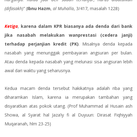
(difasakh)”
(
Ibnu Hazm
,
al Muhalla
, 3/417, masalah 1228)
Ketiga
,
karena dalam KPR biasanya ada denda dari bank
jika nasabah melakukan wanprestasi (cedera janji)
terhadap perjanjian kredit (PK)
. Misalnya denda kepada
nasabah yang menunggak pembayaran angsuran per bulan.
Atau denda kepada nasabah yang melunasi sisa angsuran lebih
awal dari waktu yang seharusnya.
Kedua macam denda tersebut hakikatnya adalah riba yang
diharamkan Islam, karena ia merupakan tambahan yang
disyaratkan atas pokok utang. (Prof Muhammad al Husain ash
Showa, al Syarat hal Jaza’iy fi al Duyuun: Dirasat Fiqhiyyah
Muqaranah, hlm 23-25)