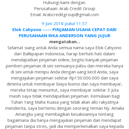
Hubungi kami dengan.
Perusahaan: Arab Credit Group
Email: Arabcreditgroup@gmail.com
9 Juni 2018 pukul 11.57
Elok Cahyono ----- PINJAMAN USAHA CEPAT DARI
PERUSAHAAN RIKA ANDERSON YANG JUJUR
mengatakan...
Selamat siang untuk Anda semua nama saya Elok Cahyono
dari Balikpapan Indonesia, harap berhati-hati dalam
mendapatkan pinjaman online, begitu banyak pinjaman
pemberi pinjaman di sini semuanya palsu dan mereka hanya
di sini untuk menipu Anda dengan uang kecil Anda, saya
mengajukan pinjaman sekitar Rp150.000.000 dan saya
diminta untuk membayar biaya lisensi dan saya membayar,
mereka tetap menuntut, saya membayar sekitar 3 juta
masih saya tidak mendapatkan pinjaman. Kemuliaan bagi
Tuhan Yang Maha Kuasa yang tidak akan allo rakyatnya
menderita, saya bertemu dengan seorang teman Ny. Amalia
Amangku yang membagikan kesaksiannya tentang
bagaimana dia hanya mengajukan pinjaman dan mendapat
pinjaman tanpa stres, jadi dia memperkenalkan saya kepada