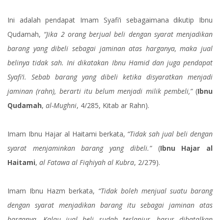
Ini adalah pendapat Imam Syafi’i sebagaimana dikutip Ibnu
Qudamah,
“Jika 2 orang berjual beli dengan syarat menjadikan
barang yang dibeli sebagai jaminan atas harganya, maka jual
belinya tidak sah. Ini dikatakan Ibnu Hamid dan juga pendapat
Syafi’i. Sebab barang yang dibeli ketika disyaratkan menjadi
jaminan (rahn), berarti itu belum menjadi milik pembeli,”
(
Ibnu
Qudamah
,
al-Mughni
, 4/285, Kitab ar Rahn).
Imam Ibnu Hajar al Haitami berkata,
“Tidak sah jual beli dengan
syarat menjaminkan barang yang dibeli.”
(
Ibnu Hajar al
Haitami
,
al Fatawa al Fiqhiyah al Kubra
, 2/279).
Imam Ibnu Hazm berkata,
“Tidak boleh menjual suatu barang
dengan syarat menjadikan barang itu sebagai jaminan atas
harganya. Kalau jual beli sudah terlanjur, harus dibatalkan