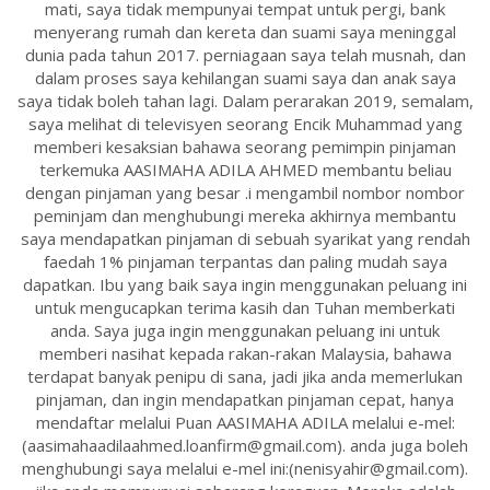
mati, saya tidak mempunyai tempat untuk pergi, bank
menyerang rumah dan kereta dan suami saya meninggal
dunia pada tahun 2017. perniagaan saya telah musnah, dan
dalam proses saya kehilangan suami saya dan anak saya
saya tidak boleh tahan lagi. Dalam perarakan 2019, semalam,
saya melihat di televisyen seorang Encik Muhammad yang
memberi kesaksian bahawa seorang pemimpin pinjaman
terkemuka AASIMAHA ADILA AHMED membantu beliau
dengan pinjaman yang besar .i mengambil nombor nombor
peminjam dan menghubungi mereka akhirnya membantu
saya mendapatkan pinjaman di sebuah syarikat yang rendah
faedah 1% pinjaman terpantas dan paling mudah saya
dapatkan. Ibu yang baik saya ingin menggunakan peluang ini
untuk mengucapkan terima kasih dan Tuhan memberkati
anda. Saya juga ingin menggunakan peluang ini untuk
memberi nasihat kepada rakan-rakan Malaysia, bahawa
terdapat banyak penipu di sana, jadi jika anda memerlukan
pinjaman, dan ingin mendapatkan pinjaman cepat, hanya
mendaftar melalui Puan AASIMAHA ADILA melalui e-mel:
(aasimahaadilaahmed.loanfirm@gmail.com). anda juga boleh
menghubungi saya melalui e-mel ini:(nenisyahir@gmail.com).