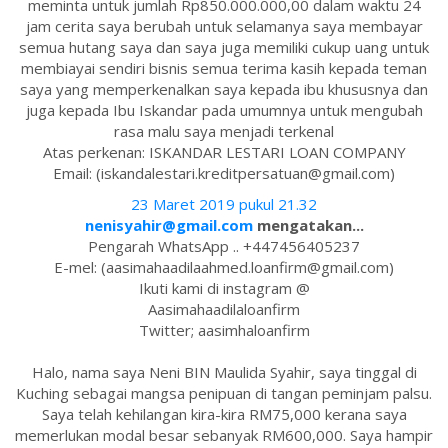
meminta untuk jumlah Rp850.000.000,00 dalam waktu 24
jam cerita saya berubah untuk selamanya saya membayar
semua hutang saya dan saya juga memiliki cukup uang untuk
membiayai sendiri bisnis semua terima kasih kepada teman
saya yang memperkenalkan saya kepada ibu khususnya dan
juga kepada Ibu Iskandar pada umumnya untuk mengubah
rasa malu saya menjadi terkenal
Atas perkenan: ISKANDAR LESTARI LOAN COMPANY
Email: (iskandalestari.kreditpersatuan@gmail.com)
23 Maret 2019 pukul 21.32
nenisyahir@gmail.com
mengatakan...
Pengarah WhatsApp .. +447456405237
E-mel: (aasimahaadilaahmed.loanfirm@gmail.com)
Ikuti kami di instagram @
Aasimahaadilaloanfirm
Twitter; aasimhaloanfirm
Halo, nama saya Neni BIN Maulida Syahir, saya tinggal di
Kuching sebagai mangsa penipuan di tangan peminjam palsu.
Saya telah kehilangan kira-kira RM75,000 kerana saya
memerlukan modal besar sebanyak RM600,000. Saya hampir