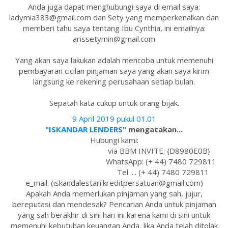
Anda juga dapat menghubungi saya di email saya:
ladymia383@gmail.com dan Sety yang memperkenalkan dan
memberi tahu saya tentang Ibu Cynthia, ini emailnya:
arissetymin@gmail.com
Yang akan saya lakukan adalah mencoba untuk memenuhi
pembayaran cicilan pinjaman saya yang akan saya kirim
langsung ke rekening perusahaan setiap bulan.
Sepatah kata cukup untuk orang bijak.
9 April 2019 pukul 01.01
"ISKANDAR LENDERS"
mengatakan...
Hubungi kami:
via BBM INVITE: {D8980E0B}
WhatsApp: (+ 44) 7480 729811
Tel .... (+ 44) 7480 729811
e_mail: (iskandalestari.kreditpersatuan@gmail.com)
Apakah Anda memerlukan pinjaman yang sah, jujur,
bereputasi dan mendesak? Pencarian Anda untuk pinjaman
yang sah berakhir di sini hari ini karena kami di sini untuk
memenuhi kebutuhan keuangan Anda. Jika Anda telah ditolak