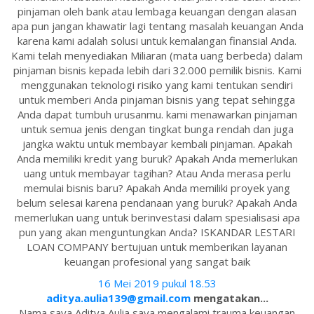
pinjaman oleh bank atau lembaga keuangan dengan alasan
apa pun jangan khawatir lagi tentang masalah keuangan Anda
karena kami adalah solusi untuk kemalangan finansial Anda.
Kami telah menyediakan Miliaran (mata uang berbeda) dalam
pinjaman bisnis kepada lebih dari 32.000 pemilik bisnis. Kami
menggunakan teknologi risiko yang kami tentukan sendiri
untuk memberi Anda pinjaman bisnis yang tepat sehingga
Anda dapat tumbuh urusanmu. kami menawarkan pinjaman
untuk semua jenis dengan tingkat bunga rendah dan juga
jangka waktu untuk membayar kembali pinjaman. Apakah
Anda memiliki kredit yang buruk? Apakah Anda memerlukan
uang untuk membayar tagihan? Atau Anda merasa perlu
memulai bisnis baru? Apakah Anda memiliki proyek yang
belum selesai karena pendanaan yang buruk? Apakah Anda
memerlukan uang untuk berinvestasi dalam spesialisasi apa
pun yang akan menguntungkan Anda? ISKANDAR LESTARI
LOAN COMPANY bertujuan untuk memberikan layanan
keuangan profesional yang sangat baik
16 Mei 2019 pukul 18.53
aditya.aulia139@gmail.com
mengatakan...
Nama saya Aditya Aulia saya mengalami trauma keuangan