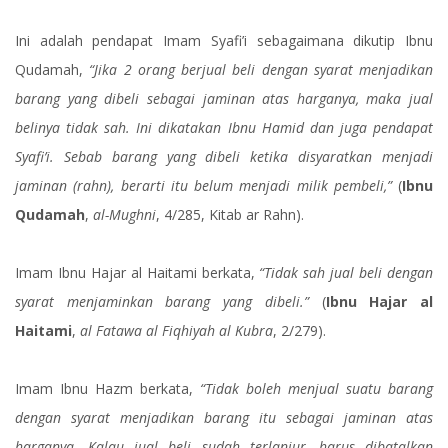
Ini adalah pendapat Imam Syafi’i sebagaimana dikutip Ibnu
Qudamah,
“Jika 2 orang berjual beli dengan syarat menjadikan
barang yang dibeli sebagai jaminan atas harganya, maka jual
belinya tidak sah. Ini dikatakan Ibnu Hamid dan juga pendapat
Syafi’i. Sebab barang yang dibeli ketika disyaratkan menjadi
jaminan (rahn), berarti itu belum menjadi milik pembeli,”
(
Ibnu
Qudamah
,
al-Mughni
, 4/285, Kitab ar Rahn).
Imam Ibnu Hajar al Haitami berkata,
“Tidak sah jual beli dengan
syarat menjaminkan barang yang dibeli.”
(
Ibnu Hajar al
Haitami
,
al Fatawa al Fiqhiyah al Kubra
, 2/279).
Imam Ibnu Hazm berkata,
“Tidak boleh menjual suatu barang
dengan syarat menjadikan barang itu sebagai jaminan atas
harganya. Kalau jual beli sudah terlanjur, harus dibatalkan