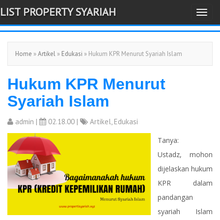
LIST PROPERTY SYARIAH
T
-->
o
g
Home
»
Artikel
»
Edukasi
» Hukum KPR Menurut Syariah Islam
g
l
Hukum KPR Menurut
e
n
Syariah Islam
a
v
admin
|
02.18.00 |
Artikel
,
Edukasi
i
Tanya:
g
Ustadz, mohon
a
dijelaskan hukum
t
KPR dalam
i
pandangan
o
syariah Islam
n