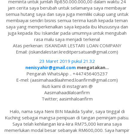
meminta untuk jumlah Rp850.000.000,00 dalam waktu 24
jam cerita saya berubah untuk selamanya saya membayar
semua hutang saya dan saya juga memiliki cukup uang untuk
membiayai sendiri bisnis semua terima kasih kepada teman
saya yang memperkenalkan saya kepada ibu khususnya dan
juga kepada Ibu Iskandar pada umumnya untuk mengubah
rasa malu saya menjadi terkenal
Atas perkenan: ISKANDAR LESTARI LOAN COMPANY
Email: (iskandalestari.kreditpersatuan@gmail.com)
23 Maret 2019 pukul 21.32
nenisyahir@gmail.com
mengatakan...
Pengarah WhatsApp .. +447456405237
E-mel: (aasimahaadilaahmed.loanfirm@gmail.com)
Ikuti kami di instagram @
Aasimahaadilaloanfirm
Twitter; aasimhaloanfirm
Halo, nama saya Neni BIN Maulida Syahir, saya tinggal di
Kuching sebagai mangsa penipuan di tangan peminjam palsu.
Saya telah kehilangan kira-kira RM75,000 kerana saya
memerlukan modal besar sebanyak RM600,000. Saya hampir