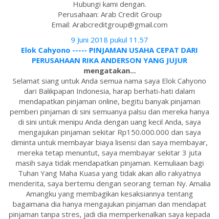
Hubungi kami dengan.
Perusahaan: Arab Credit Group
Email: Arabcreditgroup@gmail.com
9 Juni 2018 pukul 11.57
Elok Cahyono ----- PINJAMAN USAHA CEPAT DARI
PERUSAHAAN RIKA ANDERSON YANG JUJUR
mengatakan...
Selamat siang untuk Anda semua nama saya Elok Cahyono
dari Balikpapan Indonesia, harap berhati-hati dalam
mendapatkan pinjaman online, begitu banyak pinjaman
pemberi pinjaman di sini semuanya palsu dan mereka hanya
di sini untuk menipu Anda dengan uang kecil Anda, saya
mengajukan pinjaman sekitar Rp150.000.000 dan saya
diminta untuk membayar biaya lisensi dan saya membayar,
mereka tetap menuntut, saya membayar sekitar 3 juta
masih saya tidak mendapatkan pinjaman. Kemuliaan bagi
Tuhan Yang Maha Kuasa yang tidak akan allo rakyatnya
menderita, saya bertemu dengan seorang teman Ny. Amalia
Amangku yang membagikan kesaksiannya tentang
bagaimana dia hanya mengajukan pinjaman dan mendapat
pinjaman tanpa stres, jadi dia memperkenalkan saya kepada