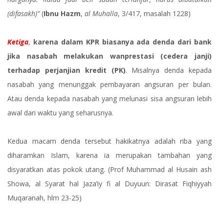
(difasakh)”
(
Ibnu Hazm
,
al Muhalla
, 3/417, masalah 1228)
Ketiga
,
karena dalam KPR biasanya ada denda dari bank
jika nasabah melakukan wanprestasi (cedera janji)
terhadap perjanjian kredit (PK)
. Misalnya denda kepada
nasabah yang menunggak pembayaran angsuran per bulan.
Atau denda kepada nasabah yang melunasi sisa angsuran lebih
awal dari waktu yang seharusnya.
Kedua macam denda tersebut hakikatnya adalah riba yang
diharamkan Islam, karena ia merupakan tambahan yang
disyaratkan atas pokok utang. (Prof Muhammad al Husain ash
Showa, al Syarat hal Jaza’iy fi al Duyuun: Dirasat Fiqhiyyah
Muqaranah, hlm 23-25)