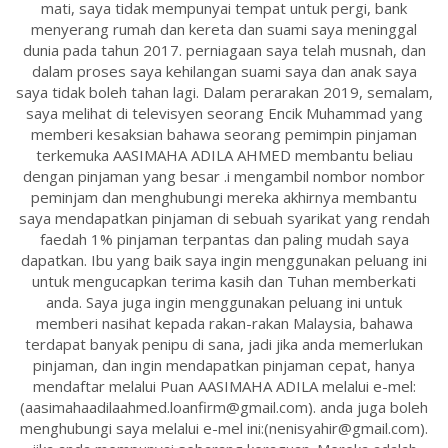
mati, saya tidak mempunyai tempat untuk pergi, bank
menyerang rumah dan kereta dan suami saya meninggal
dunia pada tahun 2017. perniagaan saya telah musnah, dan
dalam proses saya kehilangan suami saya dan anak saya
saya tidak boleh tahan lagi. Dalam perarakan 2019, semalam,
saya melihat di televisyen seorang Encik Muhammad yang
memberi kesaksian bahawa seorang pemimpin pinjaman
terkemuka AASIMAHA ADILA AHMED membantu beliau
dengan pinjaman yang besar .i mengambil nombor nombor
peminjam dan menghubungi mereka akhirnya membantu
saya mendapatkan pinjaman di sebuah syarikat yang rendah
faedah 1% pinjaman terpantas dan paling mudah saya
dapatkan. Ibu yang baik saya ingin menggunakan peluang ini
untuk mengucapkan terima kasih dan Tuhan memberkati
anda. Saya juga ingin menggunakan peluang ini untuk
memberi nasihat kepada rakan-rakan Malaysia, bahawa
terdapat banyak penipu di sana, jadi jika anda memerlukan
pinjaman, dan ingin mendapatkan pinjaman cepat, hanya
mendaftar melalui Puan AASIMAHA ADILA melalui e-mel:
(aasimahaadilaahmed.loanfirm@gmail.com). anda juga boleh
menghubungi saya melalui e-mel ini:(nenisyahir@gmail.com).