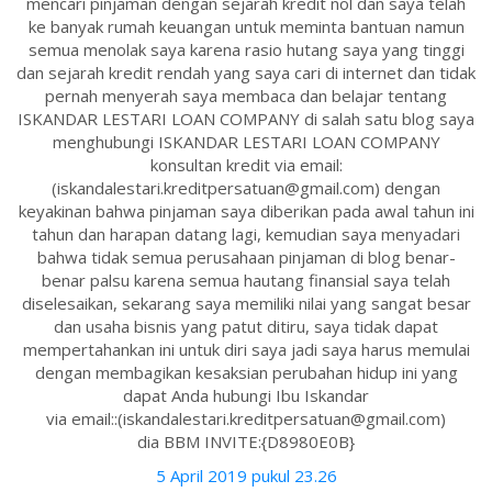
mencari pinjaman dengan sejarah kredit nol dan saya telah
ke banyak rumah keuangan untuk meminta bantuan namun
semua menolak saya karena rasio hutang saya yang tinggi
dan sejarah kredit rendah yang saya cari di internet dan tidak
pernah menyerah saya membaca dan belajar tentang
ISKANDAR LESTARI LOAN COMPANY di salah satu blog saya
menghubungi ISKANDAR LESTARI LOAN COMPANY
konsultan kredit via email:
(iskandalestari.kreditpersatuan@gmail.com) dengan
keyakinan bahwa pinjaman saya diberikan pada awal tahun ini
tahun dan harapan datang lagi, kemudian saya menyadari
bahwa tidak semua perusahaan pinjaman di blog benar-
benar palsu karena semua hautang finansial saya telah
diselesaikan, sekarang saya memiliki nilai yang sangat besar
dan usaha bisnis yang patut ditiru, saya tidak dapat
mempertahankan ini untuk diri saya jadi saya harus memulai
dengan membagikan kesaksian perubahan hidup ini yang
dapat Anda hubungi Ibu Iskandar
via email::(iskandalestari.kreditpersatuan@gmail.com)
dia BBM INVITE:{D8980E0B}
5 April 2019 pukul 23.26