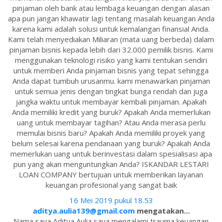
pinjaman oleh bank atau lembaga keuangan dengan alasan
apa pun jangan khawatir lagi tentang masalah keuangan Anda
karena kami adalah solusi untuk kemalangan finansial Anda.
Kami telah menyediakan Miliaran (mata uang berbeda) dalam
pinjaman bisnis kepada lebih dari 32.000 pemilik bisnis. Kami
menggunakan teknologi risiko yang kami tentukan sendiri
untuk memberi Anda pinjaman bisnis yang tepat sehingga
Anda dapat tumbuh urusanmu. kami menawarkan pinjaman
untuk semua jenis dengan tingkat bunga rendah dan juga
jangka waktu untuk membayar kembali pinjaman. Apakah
Anda memiliki kredit yang buruk? Apakah Anda memerlukan
uang untuk membayar tagihan? Atau Anda merasa perlu
memulai bisnis baru? Apakah Anda memiliki proyek yang
belum selesai karena pendanaan yang buruk? Apakah Anda
memerlukan uang untuk berinvestasi dalam spesialisasi apa
pun yang akan menguntungkan Anda? ISKANDAR LESTARI
LOAN COMPANY bertujuan untuk memberikan layanan
keuangan profesional yang sangat baik
16 Mei 2019 pukul 18.53
aditya.aulia139@gmail.com
mengatakan...
Nama saya Aditya Aulia saya mengalami trauma keuangan