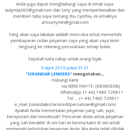
Anda juga dapat menghubungi saya di email saya:
ladymia383@gmail.com dan Sety yang memperkenalkan dan
memberi tahu saya tentang Ibu Cynthia, ini emailnya:
arissetymin@gmail.com
Yang akan saya lakukan adalah mencoba untuk memenuhi
pembayaran cicilan pinjaman saya yang akan saya kirim
langsung ke rekening perusahaan setiap bulan.
Sepatah kata cukup untuk orang bijak.
9 April 2019 pukul 01.01
"ISKANDAR LENDERS"
mengatakan...
Hubungi kami:
via BBM INVITE: {D8980E0B}
WhatsApp: (+ 44) 7480 729811
Tel .... (+ 44) 7480 729811
e_mail: (iskandalestari.kreditpersatuan@gmail.com)
Apakah Anda memerlukan pinjaman yang sah, jujur,
bereputasi dan mendesak? Pencarian Anda untuk pinjaman
yang sah berakhir di sini hari ini karena kami di sini untuk
memenuhi kebutuhan keuangan Anda. Jika Anda telah ditolak