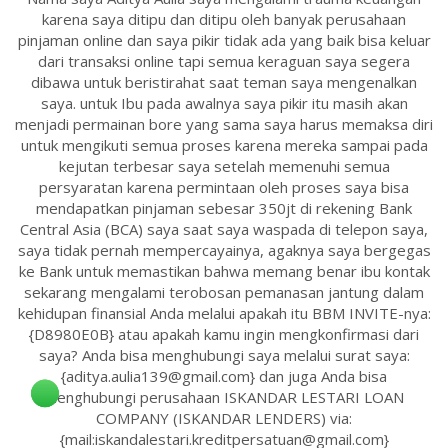
karena saya ditipu dan ditipu oleh banyak perusahaan
pinjaman online dan saya pikir tidak ada yang baik bisa keluar
dari transaksi online tapi semua keraguan saya segera
dibawa untuk beristirahat saat teman saya mengenalkan
saya. untuk Ibu pada awalnya saya pikir itu masih akan
menjadi permainan bore yang sama saya harus memaksa diri
untuk mengikuti semua proses karena mereka sampai pada
kejutan terbesar saya setelah memenuhi semua
persyaratan karena permintaan oleh proses saya bisa
mendapatkan pinjaman sebesar 350jt di rekening Bank
Central Asia (BCA) saya saat saya waspada di telepon saya,
saya tidak pernah mempercayainya, agaknya saya bergegas
ke Bank untuk memastikan bahwa memang benar ibu kontak
sekarang mengalami terobosan pemanasan jantung dalam
kehidupan finansial Anda melalui apakah itu BBM INVITE-nya:
{D8980E0B} atau apakah kamu ingin mengkonfirmasi dari
saya? Anda bisa menghubungi saya melalui surat saya:
{aditya.aulia139@gmail.com} dan juga Anda bisa
menghubungi perusahaan ISKANDAR LESTARI LOAN
COMPANY (ISKANDAR LENDERS) via:
{mail:iskandalestari.kreditpersatuan@gmail.com}