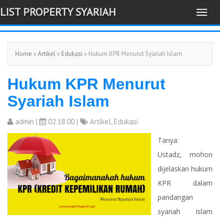
LIST PROPERTY SYARIAH
T
-->
o
g
Home
»
Artikel
»
Edukasi
» Hukum KPR Menurut Syariah Islam
g
l
Hukum KPR Menurut
e
n
Syariah Islam
a
v
admin
|
02.18.00 |
Artikel
,
Edukasi
i
Tanya:
g
Ustadz, mohon
a
dijelaskan hukum
t
KPR dalam
i
pandangan
o
syariah Islam
n