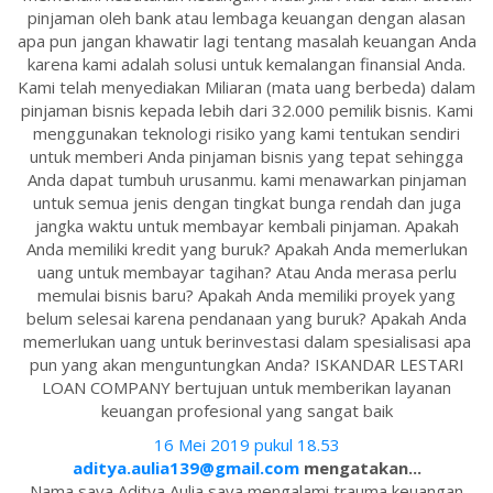
pinjaman oleh bank atau lembaga keuangan dengan alasan
apa pun jangan khawatir lagi tentang masalah keuangan Anda
karena kami adalah solusi untuk kemalangan finansial Anda.
Kami telah menyediakan Miliaran (mata uang berbeda) dalam
pinjaman bisnis kepada lebih dari 32.000 pemilik bisnis. Kami
menggunakan teknologi risiko yang kami tentukan sendiri
untuk memberi Anda pinjaman bisnis yang tepat sehingga
Anda dapat tumbuh urusanmu. kami menawarkan pinjaman
untuk semua jenis dengan tingkat bunga rendah dan juga
jangka waktu untuk membayar kembali pinjaman. Apakah
Anda memiliki kredit yang buruk? Apakah Anda memerlukan
uang untuk membayar tagihan? Atau Anda merasa perlu
memulai bisnis baru? Apakah Anda memiliki proyek yang
belum selesai karena pendanaan yang buruk? Apakah Anda
memerlukan uang untuk berinvestasi dalam spesialisasi apa
pun yang akan menguntungkan Anda? ISKANDAR LESTARI
LOAN COMPANY bertujuan untuk memberikan layanan
keuangan profesional yang sangat baik
16 Mei 2019 pukul 18.53
aditya.aulia139@gmail.com
mengatakan...
Nama saya Aditya Aulia saya mengalami trauma keuangan