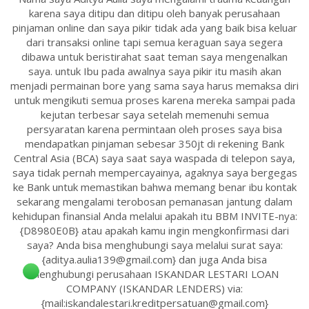
karena saya ditipu dan ditipu oleh banyak perusahaan
pinjaman online dan saya pikir tidak ada yang baik bisa keluar
dari transaksi online tapi semua keraguan saya segera
dibawa untuk beristirahat saat teman saya mengenalkan
saya. untuk Ibu pada awalnya saya pikir itu masih akan
menjadi permainan bore yang sama saya harus memaksa diri
untuk mengikuti semua proses karena mereka sampai pada
kejutan terbesar saya setelah memenuhi semua
persyaratan karena permintaan oleh proses saya bisa
mendapatkan pinjaman sebesar 350jt di rekening Bank
Central Asia (BCA) saya saat saya waspada di telepon saya,
saya tidak pernah mempercayainya, agaknya saya bergegas
ke Bank untuk memastikan bahwa memang benar ibu kontak
sekarang mengalami terobosan pemanasan jantung dalam
kehidupan finansial Anda melalui apakah itu BBM INVITE-nya:
{D8980E0B} atau apakah kamu ingin mengkonfirmasi dari
saya? Anda bisa menghubungi saya melalui surat saya:
{aditya.aulia139@gmail.com} dan juga Anda bisa
menghubungi perusahaan ISKANDAR LESTARI LOAN
COMPANY (ISKANDAR LENDERS) via:
{mail:iskandalestari.kreditpersatuan@gmail.com}