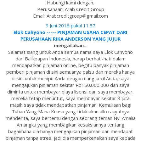
Hubungi kami dengan.
Perusahaan: Arab Credit Group
Email: Arabcreditgroup@gmail.com
9 Juni 2018 pukul 11.57
Elok Cahyono ----- PINJAMAN USAHA CEPAT DARI
PERUSAHAAN RIKA ANDERSON YANG JUJUR
mengatakan...
Selamat siang untuk Anda semua nama saya Elok Cahyono
dari Balikpapan Indonesia, harap berhati-hati dalam
mendapatkan pinjaman online, begitu banyak pinjaman
pemberi pinjaman di sini semuanya palsu dan mereka hanya
di sini untuk menipu Anda dengan uang kecil Anda, saya
mengajukan pinjaman sekitar Rp150.000.000 dan saya
diminta untuk membayar biaya lisensi dan saya membayar,
mereka tetap menuntut, saya membayar sekitar 3 juta
masih saya tidak mendapatkan pinjaman. Kemuliaan bagi
Tuhan Yang Maha Kuasa yang tidak akan allo rakyatnya
menderita, saya bertemu dengan seorang teman Ny. Amalia
Amangku yang membagikan kesaksiannya tentang
bagaimana dia hanya mengajukan pinjaman dan mendapat
pinjaman tanpa stres, jadi dia memperkenalkan saya kepada