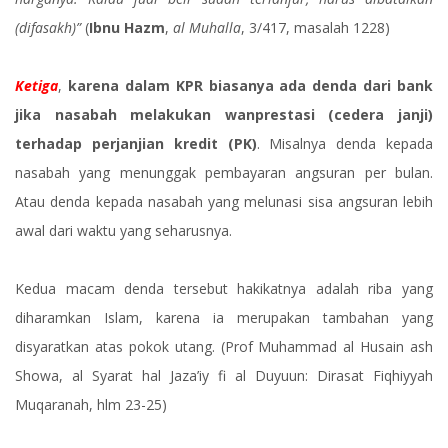
(difasakh)”
(
Ibnu Hazm
,
al Muhalla
, 3/417, masalah 1228)
Ketiga
,
karena dalam KPR biasanya ada denda dari bank
jika nasabah melakukan wanprestasi (cedera janji)
terhadap perjanjian kredit (PK)
. Misalnya denda kepada
nasabah yang menunggak pembayaran angsuran per bulan.
Atau denda kepada nasabah yang melunasi sisa angsuran lebih
awal dari waktu yang seharusnya.
Kedua macam denda tersebut hakikatnya adalah riba yang
diharamkan Islam, karena ia merupakan tambahan yang
disyaratkan atas pokok utang. (Prof Muhammad al Husain ash
Showa, al Syarat hal Jaza’iy fi al Duyuun: Dirasat Fiqhiyyah
Muqaranah, hlm 23-25)