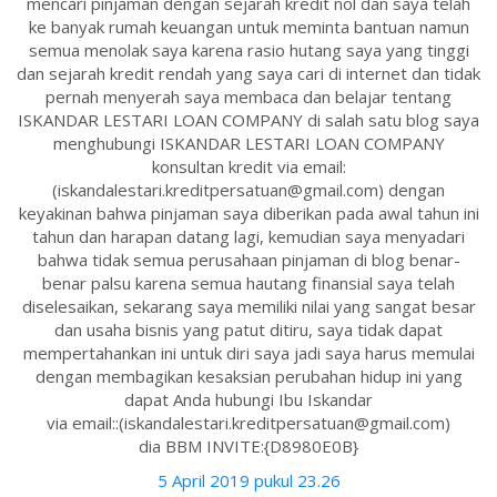
mencari pinjaman dengan sejarah kredit nol dan saya telah
ke banyak rumah keuangan untuk meminta bantuan namun
semua menolak saya karena rasio hutang saya yang tinggi
dan sejarah kredit rendah yang saya cari di internet dan tidak
pernah menyerah saya membaca dan belajar tentang
ISKANDAR LESTARI LOAN COMPANY di salah satu blog saya
menghubungi ISKANDAR LESTARI LOAN COMPANY
konsultan kredit via email:
(iskandalestari.kreditpersatuan@gmail.com) dengan
keyakinan bahwa pinjaman saya diberikan pada awal tahun ini
tahun dan harapan datang lagi, kemudian saya menyadari
bahwa tidak semua perusahaan pinjaman di blog benar-
benar palsu karena semua hautang finansial saya telah
diselesaikan, sekarang saya memiliki nilai yang sangat besar
dan usaha bisnis yang patut ditiru, saya tidak dapat
mempertahankan ini untuk diri saya jadi saya harus memulai
dengan membagikan kesaksian perubahan hidup ini yang
dapat Anda hubungi Ibu Iskandar
via email::(iskandalestari.kreditpersatuan@gmail.com)
dia BBM INVITE:{D8980E0B}
5 April 2019 pukul 23.26