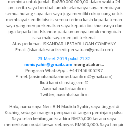
meminta untuk jumlah Rp850.000.000,00 dalam waktu 24
jam cerita saya berubah untuk selamanya saya membayar
semua hutang saya dan saya juga memiliki cukup uang untuk
membiayai sendiri bisnis semua terima kasih kepada teman
saya yang memperkenalkan saya kepada ibu khususnya dan
juga kepada Ibu Iskandar pada umumnya untuk mengubah
rasa malu saya menjadi terkenal
Atas perkenan: ISKANDAR LESTARI LOAN COMPANY
Email: (iskandalestari.kreditpersatuan@gmail.com)
23 Maret 2019 pukul 21.32
nenisyahir@gmail.com
mengatakan...
Pengarah WhatsApp .. +447456405237
E-mel: (aasimahaadilaahmed.loanfirm@gmail.com)
Ikuti kami di instagram @
Aasimahaadilaloanfirm
Twitter; aasimhaloanfirm
Halo, nama saya Neni BIN Maulida Syahir, saya tinggal di
Kuching sebagai mangsa penipuan di tangan peminjam palsu.
Saya telah kehilangan kira-kira RM75,000 kerana saya
memerlukan modal besar sebanyak RM600,000. Saya hampir