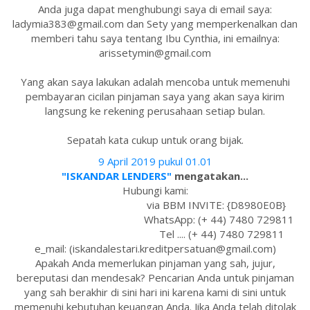
Anda juga dapat menghubungi saya di email saya:
ladymia383@gmail.com dan Sety yang memperkenalkan dan
memberi tahu saya tentang Ibu Cynthia, ini emailnya:
arissetymin@gmail.com
Yang akan saya lakukan adalah mencoba untuk memenuhi
pembayaran cicilan pinjaman saya yang akan saya kirim
langsung ke rekening perusahaan setiap bulan.
Sepatah kata cukup untuk orang bijak.
9 April 2019 pukul 01.01
"ISKANDAR LENDERS"
mengatakan...
Hubungi kami:
via BBM INVITE: {D8980E0B}
WhatsApp: (+ 44) 7480 729811
Tel .... (+ 44) 7480 729811
e_mail: (iskandalestari.kreditpersatuan@gmail.com)
Apakah Anda memerlukan pinjaman yang sah, jujur,
bereputasi dan mendesak? Pencarian Anda untuk pinjaman
yang sah berakhir di sini hari ini karena kami di sini untuk
memenuhi kebutuhan keuangan Anda. Jika Anda telah ditolak