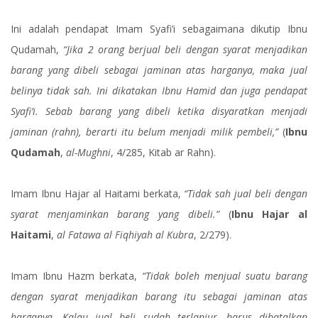
Ini adalah pendapat Imam Syafi’i sebagaimana dikutip Ibnu
Qudamah,
“Jika 2 orang berjual beli dengan syarat menjadikan
barang yang dibeli sebagai jaminan atas harganya, maka jual
belinya tidak sah. Ini dikatakan Ibnu Hamid dan juga pendapat
Syafi’i. Sebab barang yang dibeli ketika disyaratkan menjadi
jaminan (rahn), berarti itu belum menjadi milik pembeli,”
(
Ibnu
Qudamah
,
al-Mughni
, 4/285, Kitab ar Rahn).
Imam Ibnu Hajar al Haitami berkata,
“Tidak sah jual beli dengan
syarat menjaminkan barang yang dibeli.”
(
Ibnu Hajar al
Haitami
,
al Fatawa al Fiqhiyah al Kubra
, 2/279).
Imam Ibnu Hazm berkata,
“Tidak boleh menjual suatu barang
dengan syarat menjadikan barang itu sebagai jaminan atas
harganya. Kalau jual beli sudah terlanjur, harus dibatalkan