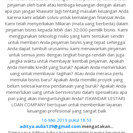
pinjaman oleh bank atau lembaga keuangan dengan alasan
apa pun jangan khawatir lagi tentang masalah keuangan Anda
karena kami adalah solusi untuk kemalangan finansial Anda.
Kami telah menyediakan Miliaran (mata uang berbeda) dalam
pinjaman bisnis kepada lebih dari 32.000 pemilik bisnis. Kami
menggunakan teknologi risiko yang kami tentukan sendiri
untuk memberi Anda pinjaman bisnis yang tepat sehingga
Anda dapat tumbuh urusanmu. kami menawarkan pinjaman
untuk semua jenis dengan tingkat bunga rendah dan juga
jangka waktu untuk membayar kembali pinjaman. Apakah
Anda memiliki kredit yang buruk? Apakah Anda memerlukan
uang untuk membayar tagihan? Atau Anda merasa perlu
memulai bisnis baru? Apakah Anda memiliki proyek yang
belum selesai karena pendanaan yang buruk? Apakah Anda
memerlukan uang untuk berinvestasi dalam spesialisasi apa
pun yang akan menguntungkan Anda? ISKANDAR LESTARI
LOAN COMPANY bertujuan untuk memberikan layanan
keuangan profesional yang sangat baik
16 Mei 2019 pukul 18.53
aditya.aulia139@gmail.com
mengatakan...
Nama saya Aditya Aulia saya mengalami trauma keuangan