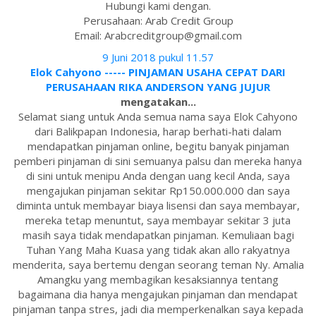
Hubungi kami dengan.
Perusahaan: Arab Credit Group
Email: Arabcreditgroup@gmail.com
9 Juni 2018 pukul 11.57
Elok Cahyono ----- PINJAMAN USAHA CEPAT DARI
PERUSAHAAN RIKA ANDERSON YANG JUJUR
mengatakan...
Selamat siang untuk Anda semua nama saya Elok Cahyono
dari Balikpapan Indonesia, harap berhati-hati dalam
mendapatkan pinjaman online, begitu banyak pinjaman
pemberi pinjaman di sini semuanya palsu dan mereka hanya
di sini untuk menipu Anda dengan uang kecil Anda, saya
mengajukan pinjaman sekitar Rp150.000.000 dan saya
diminta untuk membayar biaya lisensi dan saya membayar,
mereka tetap menuntut, saya membayar sekitar 3 juta
masih saya tidak mendapatkan pinjaman. Kemuliaan bagi
Tuhan Yang Maha Kuasa yang tidak akan allo rakyatnya
menderita, saya bertemu dengan seorang teman Ny. Amalia
Amangku yang membagikan kesaksiannya tentang
bagaimana dia hanya mengajukan pinjaman dan mendapat
pinjaman tanpa stres, jadi dia memperkenalkan saya kepada