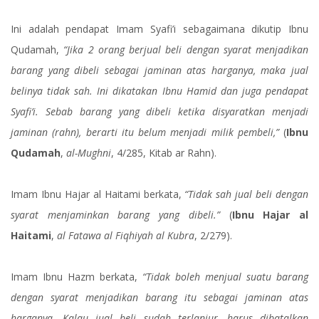
Ini adalah pendapat Imam Syafi’i sebagaimana dikutip Ibnu
Qudamah,
“Jika 2 orang berjual beli dengan syarat menjadikan
barang yang dibeli sebagai jaminan atas harganya, maka jual
belinya tidak sah. Ini dikatakan Ibnu Hamid dan juga pendapat
Syafi’i. Sebab barang yang dibeli ketika disyaratkan menjadi
jaminan (rahn), berarti itu belum menjadi milik pembeli,”
(
Ibnu
Qudamah
,
al-Mughni
, 4/285, Kitab ar Rahn).
Imam Ibnu Hajar al Haitami berkata,
“Tidak sah jual beli dengan
syarat menjaminkan barang yang dibeli.”
(
Ibnu Hajar al
Haitami
,
al Fatawa al Fiqhiyah al Kubra
, 2/279).
Imam Ibnu Hazm berkata,
“Tidak boleh menjual suatu barang
dengan syarat menjadikan barang itu sebagai jaminan atas
harganya. Kalau jual beli sudah terlanjur, harus dibatalkan