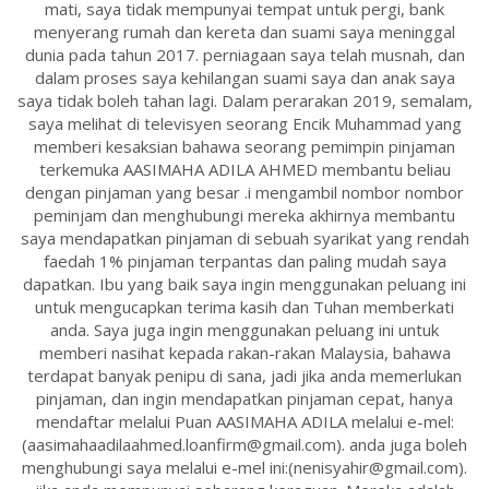
mati, saya tidak mempunyai tempat untuk pergi, bank
menyerang rumah dan kereta dan suami saya meninggal
dunia pada tahun 2017. perniagaan saya telah musnah, dan
dalam proses saya kehilangan suami saya dan anak saya
saya tidak boleh tahan lagi. Dalam perarakan 2019, semalam,
saya melihat di televisyen seorang Encik Muhammad yang
memberi kesaksian bahawa seorang pemimpin pinjaman
terkemuka AASIMAHA ADILA AHMED membantu beliau
dengan pinjaman yang besar .i mengambil nombor nombor
peminjam dan menghubungi mereka akhirnya membantu
saya mendapatkan pinjaman di sebuah syarikat yang rendah
faedah 1% pinjaman terpantas dan paling mudah saya
dapatkan. Ibu yang baik saya ingin menggunakan peluang ini
untuk mengucapkan terima kasih dan Tuhan memberkati
anda. Saya juga ingin menggunakan peluang ini untuk
memberi nasihat kepada rakan-rakan Malaysia, bahawa
terdapat banyak penipu di sana, jadi jika anda memerlukan
pinjaman, dan ingin mendapatkan pinjaman cepat, hanya
mendaftar melalui Puan AASIMAHA ADILA melalui e-mel:
(aasimahaadilaahmed.loanfirm@gmail.com). anda juga boleh
menghubungi saya melalui e-mel ini:(nenisyahir@gmail.com).