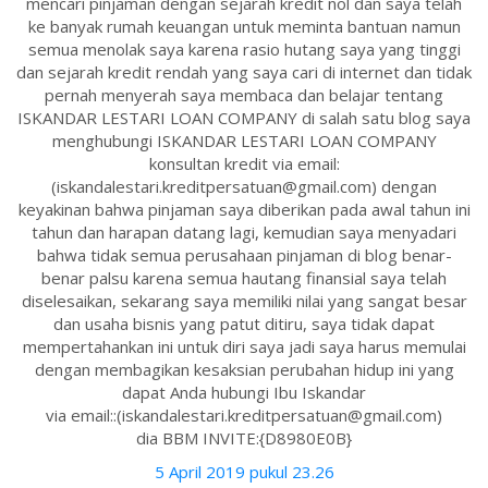
mencari pinjaman dengan sejarah kredit nol dan saya telah
ke banyak rumah keuangan untuk meminta bantuan namun
semua menolak saya karena rasio hutang saya yang tinggi
dan sejarah kredit rendah yang saya cari di internet dan tidak
pernah menyerah saya membaca dan belajar tentang
ISKANDAR LESTARI LOAN COMPANY di salah satu blog saya
menghubungi ISKANDAR LESTARI LOAN COMPANY
konsultan kredit via email:
(iskandalestari.kreditpersatuan@gmail.com) dengan
keyakinan bahwa pinjaman saya diberikan pada awal tahun ini
tahun dan harapan datang lagi, kemudian saya menyadari
bahwa tidak semua perusahaan pinjaman di blog benar-
benar palsu karena semua hautang finansial saya telah
diselesaikan, sekarang saya memiliki nilai yang sangat besar
dan usaha bisnis yang patut ditiru, saya tidak dapat
mempertahankan ini untuk diri saya jadi saya harus memulai
dengan membagikan kesaksian perubahan hidup ini yang
dapat Anda hubungi Ibu Iskandar
via email::(iskandalestari.kreditpersatuan@gmail.com)
dia BBM INVITE:{D8980E0B}
5 April 2019 pukul 23.26