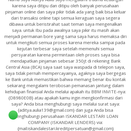
karena saya ditipu dan ditipu oleh banyak perusahaan
pinjaman online dan saya pikir tidak ada yang baik bisa keluar
dari transaksi online tapi semua keraguan saya segera
dibawa untuk beristirahat saat teman saya mengenalkan
saya. untuk Ibu pada awalnya saya pikir itu masih akan
menjadi permainan bore yang sama saya harus memaksa diri
untuk mengikuti semua proses karena mereka sampai pada
kejutan terbesar saya setelah memenuhi semua
persyaratan karena permintaan oleh proses saya bisa
mendapatkan pinjaman sebesar 350jt di rekening Bank
Central Asia (BCA) saya saat saya waspada di telepon saya,
saya tidak pernah mempercayainya, agaknya saya bergegas
ke Bank untuk memastikan bahwa memang benar ibu kontak
sekarang mengalami terobosan pemanasan jantung dalam
kehidupan finansial Anda melalui apakah itu BBM INVITE-nya:
{D8980E0B} atau apakah kamu ingin mengkonfirmasi dari
saya? Anda bisa menghubungi saya melalui surat saya:
{aditya.aulia139@gmail.com} dan juga Anda bisa
menghubungi perusahaan ISKANDAR LESTARI LOAN
COMPANY (ISKANDAR LENDERS) via:
{mail:iskandalestari.kreditpersatuan@gmail.com}