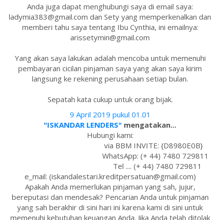
Anda juga dapat menghubungi saya di email saya:
ladymia383@gmail.com dan Sety yang memperkenalkan dan
memberi tahu saya tentang Ibu Cynthia, ini emailnya:
arissetymin@gmail.com
Yang akan saya lakukan adalah mencoba untuk memenuhi
pembayaran cicilan pinjaman saya yang akan saya kirim
langsung ke rekening perusahaan setiap bulan.
Sepatah kata cukup untuk orang bijak.
9 April 2019 pukul 01.01
"ISKANDAR LENDERS"
mengatakan...
Hubungi kami:
via BBM INVITE: {D8980E0B}
WhatsApp: (+ 44) 7480 729811
Tel .... (+ 44) 7480 729811
e_mail: (iskandalestari.kreditpersatuan@gmail.com)
Apakah Anda memerlukan pinjaman yang sah, jujur,
bereputasi dan mendesak? Pencarian Anda untuk pinjaman
yang sah berakhir di sini hari ini karena kami di sini untuk
memenuhi kebutuhan keuangan Anda. Jika Anda telah ditolak