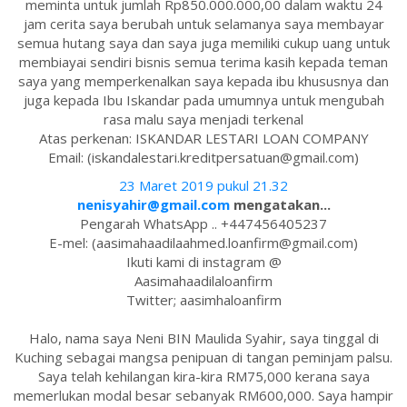
meminta untuk jumlah Rp850.000.000,00 dalam waktu 24
jam cerita saya berubah untuk selamanya saya membayar
semua hutang saya dan saya juga memiliki cukup uang untuk
membiayai sendiri bisnis semua terima kasih kepada teman
saya yang memperkenalkan saya kepada ibu khususnya dan
juga kepada Ibu Iskandar pada umumnya untuk mengubah
rasa malu saya menjadi terkenal
Atas perkenan: ISKANDAR LESTARI LOAN COMPANY
Email: (iskandalestari.kreditpersatuan@gmail.com)
23 Maret 2019 pukul 21.32
nenisyahir@gmail.com
mengatakan...
Pengarah WhatsApp .. +447456405237
E-mel: (aasimahaadilaahmed.loanfirm@gmail.com)
Ikuti kami di instagram @
Aasimahaadilaloanfirm
Twitter; aasimhaloanfirm
Halo, nama saya Neni BIN Maulida Syahir, saya tinggal di
Kuching sebagai mangsa penipuan di tangan peminjam palsu.
Saya telah kehilangan kira-kira RM75,000 kerana saya
memerlukan modal besar sebanyak RM600,000. Saya hampir