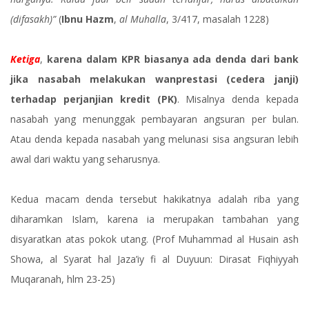
(difasakh)”
(
Ibnu Hazm
,
al Muhalla
, 3/417, masalah 1228)
Ketiga
,
karena dalam KPR biasanya ada denda dari bank
jika nasabah melakukan wanprestasi (cedera janji)
terhadap perjanjian kredit (PK)
. Misalnya denda kepada
nasabah yang menunggak pembayaran angsuran per bulan.
Atau denda kepada nasabah yang melunasi sisa angsuran lebih
awal dari waktu yang seharusnya.
Kedua macam denda tersebut hakikatnya adalah riba yang
diharamkan Islam, karena ia merupakan tambahan yang
disyaratkan atas pokok utang. (Prof Muhammad al Husain ash
Showa, al Syarat hal Jaza’iy fi al Duyuun: Dirasat Fiqhiyyah
Muqaranah, hlm 23-25)