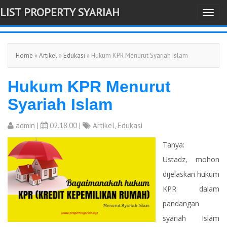
LIST PROPERTY SYARIAH
T
-->
o
g
Home
»
Artikel
»
Edukasi
» Hukum KPR Menurut Syariah Islam
g
l
Hukum KPR Menurut
e
n
Syariah Islam
a
v
admin
|
02.18.00 |
Artikel
,
Edukasi
i
Tanya:
g
Ustadz, mohon
a
dijelaskan hukum
t
KPR dalam
i
pandangan
o
syariah Islam
n