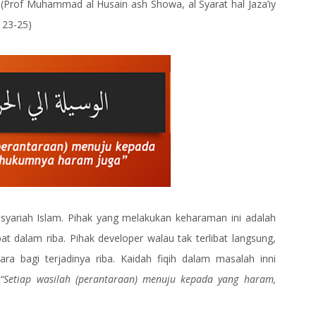
(Prof Muhammad al Husain ash Showa, al Syarat hal Jaza’iy
 23-25)
ariah Islam. Pihak yang melakukan keharaman ini adalah
t dalam riba. Pihak developer walau tak terlibat langsung,
a bagi terjadinya riba. Kaidah fiqih dalam masalah inni
m
“Setiap wasilah (perantaraan) menuju kepada yang haram,