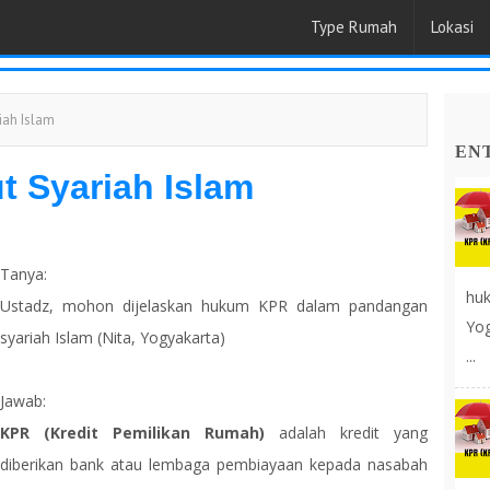
Type Rumah
Lokasi
iah Islam
EN
 Syariah Islam
Tanya:
huk
Ustadz, mohon dijelaskan hukum KPR dalam pandangan
Yog
syariah Islam (Nita, Yogyakarta)
...
Jawab:
KPR (Kredit Pemilikan Rumah)
adalah kredit yang
diberikan bank atau lembaga pembiayaan kepada nasabah