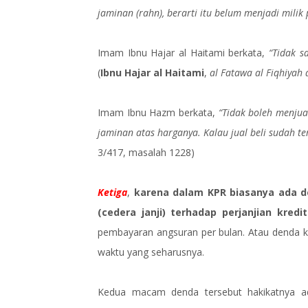
jaminan (rahn), berarti itu belum menjadi milik 
Imam Ibnu Hajar al Haitami berkata,
“Tidak s
(
Ibnu Hajar al Haitami
,
al Fatawa al Fiqhiyah 
Imam Ibnu Hazm berkata,
“Tidak boleh menjua
jaminan atas harganya. Kalau jual beli sudah ter
3/417, masalah 1228)
Ketiga
,
karena dalam KPR biasanya ada d
(cedera janji) terhadap perjanjian kredit
pembayaran angsuran per bulan. Atau denda k
waktu yang seharusnya.
Kedua macam denda tersebut hakikatnya ad