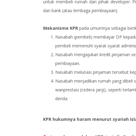
untuk membeli rumah dari pihak developer. P
dan bank (atau lembaga pembiayaan).
Mekanisme KPR
pada umumnya sebagai berik
Nasabah (pembeli) membayar DP kepada 
pembeli memenuhi syarat-syarat administra
Nasabah mengajukan kredit pinjaman sen
pembiayaan.
Nasabah melunasi pinjaman tersebut kep
Nasabah menjadikan rumah yang dibeli s
wanprestasi (cedera janji), seperti te
denda.
KPR hukumnya haram menurut syariah Is