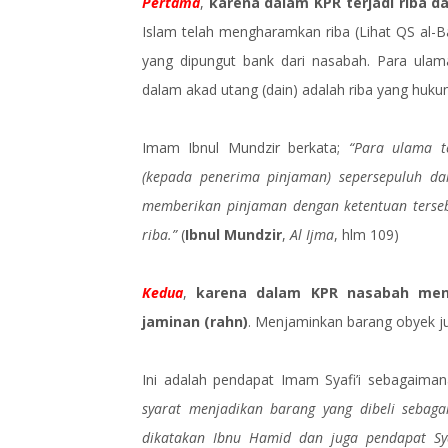
Pertama
,
karena dalam KPR terjadi riba
Islam telah mengharamkan riba (Lihat QS al-B
yang dipungut bank dari nasabah. Para ulam
dalam akad utang (dain) adalah riba yang huk
Imam Ibnul Mundzir berkata;
“Para ulama t
(kepada penerima pinjaman) sepersepuluh dar
memberikan pinjaman dengan ketentuan terse
riba.”
(
Ibnul Mundzir
,
Al Ijma
, hlm 109)
Kedua
,
karena dalam KPR nasabah menj
jaminan (rahn)
. Menjaminkan barang obyek jua
Ini adalah pendapat Imam Syafi’i sebagaima
syarat menjadikan barang yang dibeli sebaga
dikatakan Ibnu Hamid dan juga pendapat Syaf