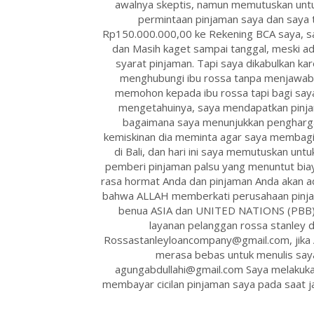
awalnya skeptis, namun memutuskan untu
permintaan pinjaman saya dan saya 
Rp150.000.000,00 ke Rekening BCA saya, sa
dan Masih kaget sampai tanggal, meski a
syarat pinjaman. Tapi saya dikabulkan ka
menghubungi ibu rossa tanpa menjawab 
memohon kepada ibu rossa tapi bagi say
mengetahuinya, saya mendapatkan pinjam
bagaimana saya menunjukkan pengharga
kemiskinan dia meminta agar saya membagik
di Bali, dan hari ini saya memutuskan untu
pemberi pinjaman palsu yang menuntut biay
rasa hormat Anda dan pinjaman Anda akan ad
bahwa ALLAH memberkati perusahaan pinjaman
benua ASIA dan UNITED NATIONS (PBB) 
layanan pelanggan rossa stanley d
Rossastanleyloancompany@gmail.com, jika An
merasa bebas untuk menulis say
agungabdullahi@gmail.com Saya melakukan
membayar cicilan pinjaman saya pada saat j