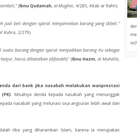
pembeli,”
(
Ibnu Qudamah
,
al-Mughni
, 4/285, Kitab ar Rahn).
ah jual beli dengan syarat menjaminkan barang yang dibeli.”
de
al Kubra
, 2/279).
men
sic
l suatu barang dengan syarat menjadikan barang itu sebagai
lanjur, harus dibatalkan (difasakh)”
(
Ibnu Hazm
,
al Muhalla
,
enda dari bank jika nasabah melakukan wanprestasi
 (PK)
. Misalnya denda kepada nasabah yang menunggak
epada nasabah yang melunasi sisa angsuran lebih awal dari
alah riba yang diharamkan Islam, karena ia merupakan