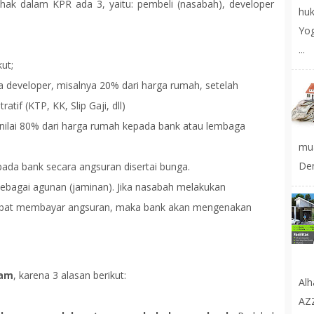
ihak dalam KPR ada 3, yaitu: pembeli (nasabah), developer
huk
Yog
...
ut;
developer, misalnya 20% dari harga rumah, setelah
tif (KTP, KK, Slip Gaji, dll)
ilai 80% dari harga rumah kepada bank atau lembaga
mu
Den
ada bank secara angsuran disertai bunga.
ebagai agunan (jaminan). Jika nasabah melakukan
rlambat membayar angsuran, maka bank akan mengenakan
lam
, karena 3 alasan berikut:
Al
AZ