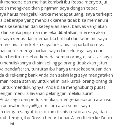
k mencoba dan melihat kembali ibu Rossa menyetujui
telah mengkreditkan pinjaman saya dengan tepat
ya harus mengakui ketika mendapat uang, saya terkejut
da beberapa yang menolak karena tidak bisa memenuhi
rena keseriusan dan ketegaran saya, banyak yang akan
dan ketika pinjaman mereka dibatalkan, mereka akan
a saya serius dan memantau hal-hal dan sebelum saya
an saya, dan ketika saya bertanya kepada ibu rossa
an untuk mengeluarkan saya dan keluarga saya dari
an berita tersebut kepada semua orang di sekitar saya
k menuliskannya di sini sehingga orang tidak akan jatuh
a pendaftaran, tuntutan ibu hanya untuk keseriusan dan
a di rekening bank Anda dan sekali lagi saya mengatakan
 rossa stanley untuk hal ini baik untuk orang-orang di
untuk mendukungnya, Anda bisa menghubungi pusat
engan menulis layanan pelanggan melalui surat
da ragu dan perlu klarifikasi mengenai apapun atau isu
a annisaberkarya@gmail.com atau suami saya
 dengan sangat baik dalam bisnis restoran saya, dan
atuh tempo, ibu Rossa benar-benar Allah dikirim ke Dunia
ini.