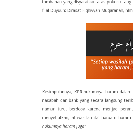
tambahan yang disyaratkan atas pokok utang. 
fi al Duyuun: Dirasat Fiqhiyyah Muqaranah, hlm
Kesimpulannya, KPR hukumnya haram dalam sy
nasabah dan bank yang secara langsung terliba
namun turut berdosa karena menjadi perantar
menyebutkan, al wasiilah ilal haraam hara
hukumnya haram juga”