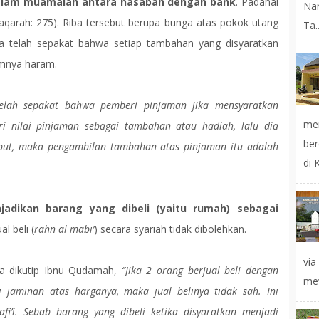
 dalam muamalah antara nasabah dengan bank
. Padahal
Na
aqarah: 275). Riba tersebut berupa bunga atas pokok utang
Ta..
a telah sepakat bahwa setiap tambahan yang disyaratkan
umnya haram.
elah sepakat bahwa pemberi pinjaman jika mensyaratkan
mer
i nilai pinjaman sebagai tambahan atau hadiah, lalu dia
ber
but, maka pengambilan tambahan atas pinjaman itu adalah
di 
adikan barang yang dibeli (yaitu rumah) sebagai
l beli (
rahn al mabi’
) secara syariah tidak dibolehkan.
vi
na dikutip Ibnu Qudamah,
“Jika 2 orang berjual beli dengan
mew
i jaminan atas harganya, maka jual belinya tidak sah. Ini
i’i. Sebab barang yang dibeli ketika disyaratkan menjadi